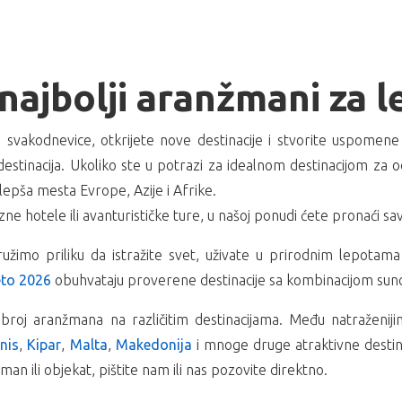
na kojoj možete
e za svoj odmor.
 Hrvatskoj
najbolji aranžmani za l
a
svakodnevice, otkrijete nove destinacije i stvorite uspomene
 destinacija. Ukoliko ste u potrazi za idealnom destinacijom za 
lepša mesta Evrope, Azije i Afrike.
zne hotele ili avanturističke ture, u našoj ponudi ćete pronaći s
užimo priliku da istražite svet, uživate u prirodnim lepotam
eto 2026
obuhvataju proverene destinacije sa kombinacijom sunca
 broj aranžmana na različitim destinacijama. Među natraženij
nis
,
Kipar
,
Malta
,
Makedonija
i mnoge druge atraktivne desti
n ili objekat, pištite nam ili nas pozovite direktno.