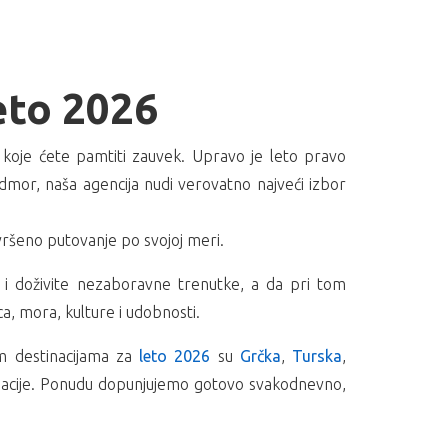
eto 2026
 koje ćete pamtiti zauvek. Upravo je leto pravo
odmor, naša agencija nudi verovatno najveći izbor
avršeno putovanje po svojoj meri.
a i doživite nezaboravne trenutke, a da pri tom
, mora, kulture i udobnosti.
im destinacijama za
leto 2026
su
Grčka
,
Turska
,
nacije. Ponudu dopunjujemo gotovo svakodnevno,