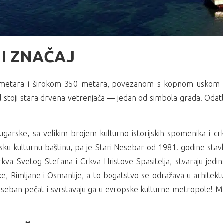
NI ZNAČAJ
 metara i širokom 350 metara, povezanom s kopnom uskom p
d stoji stara drvena vetrenjača — jedan od simbola grada. Odatl
garske, sa velikim brojem kulturno-istorijskih spomenika i crka
vetsku kulturnu baštinu, pa je Stari Nesebar od 1981. godine s
rkva Svetog Stefana i Crkva Hristove Spasitelja, stvaraju je
 Grke, Rimljane i Osmanlije, a to bogatstvo se odražava u arhitek
seban pečat i svrstavaju ga u evropske kulturne metropole! Mnoš