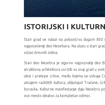
ISTORIJSKI I KULTUR
Stari grad se nalazi na poluostrvu dugom 850
najposećeniji deo Nesebara. Na ulazu u stari gra
ostaci drevnih zidina.
Stari deo Nesebra je sigurno najpoznatiji deo Bu
atraktivna arhitektura uvrstili su ovaj grad u s
ulice i prelepe crkve, među kojima se izdvaja C
uticajem različitih kultura, uključujući Tračane,
boravka. Kulturne manifestacije daju Nesebru po
ovo mesto idealno za kompletan odmor.