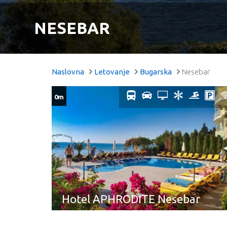
NESEBAR
Naslovna
Letovanje
Bugarska
Nesebar
0m
Hotel APHRODITE Nesebar