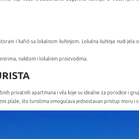
ani i kafići sa lokalnom kuhinjom. Lokalna kuhinja nudi jela o
enirima, nakitom i lokalnim proizvodima.
RISTA
h privatnih apartmana i vila koje su idealne za porodice i grupe
ini plaže, što turistima omogućava jednostavan pristup moru i sve 