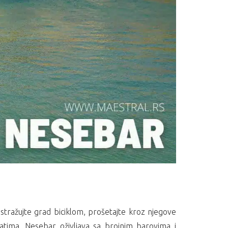
Istražujte grad biciklom, prošetajte kroz njegove
 satima, Nesebar oživljava sa brojnim barovima i