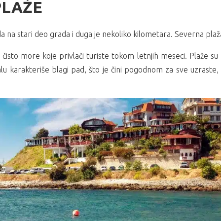
PLAŽE
a na stari deo grada i duga je nekoliko kilometara. Severna pla
 čisto more koje privlači turiste tokom letnjih meseci. Plaže s
alu karakteriše blagi pad, što je čini pogodnom za sve uzraste,