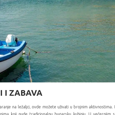
 I ZABAVA
ranje na ležaljci, ovde možete uživati u brojnim aktivnostima. 
oranima koji nude tradicionalnu bugarsku kuhinju. U večernjim