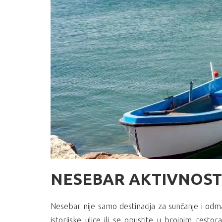
NESEBAR AKTIVNOSTI
Nesebar nije samo destinacija za sunčanje i odma
istorijske ulice ili se opustite u brojnim rest