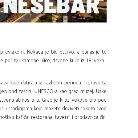
revlakom. Nekada je bio ostrvo, a danas je to
e počinju kamene ulice, drvene kuće iz 18. veka i
va koje datiraju iz različitih perioda. Upravo ta
tavljen pod zaštitu UNESCO-a kao grad muzej. Uske
dinstvenu atmosferu. Grad je kroz vekove bio pod
turi i tradicijama koje možete doživeti tokom svog
tvo kafića, restorana, taverni i prodavnica čini