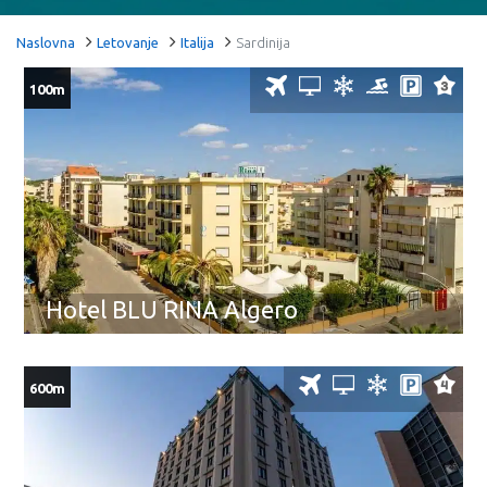
Naslovna
Letovanje
Italija
Sardinija
100m
Hotel BLU RINA Algero
600m