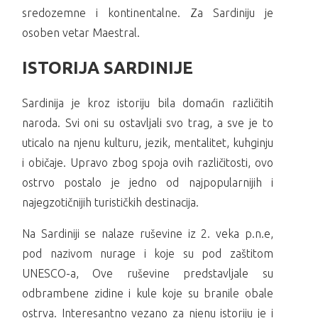
sredozemne i kontinentalne. Za Sardiniju je
osoben vetar Maestral.
ISTORIJA SARDINIJE
Sardinija je kroz istoriju bila domaćin različitih
naroda. Svi oni su ostavljali svo trag, a sve je to
uticalo na njenu kulturu, jezik, mentalitet, kuhginju
i običaje. Upravo zbog spoja ovih različitosti, ovo
ostrvo postalo je jedno od najpopularnijih i
najegzotičnijih turističkih destinacija.
Na Sardiniji se nalaze ruševine iz 2. veka p.n.e,
pod nazivom nurage i koje su pod zaštitom
UNESCO-a, Ove ruševine predstavljale su
odbrambene zidine i kule koje su branile obale
ostrva. Interesantno vezano za njenu istoriju je i