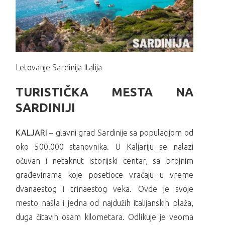
Letovanje Sardinija Italija
TURISTIČKA MESTA NA
SARDINIJI
KALJARI
– glavni grad Sardinije sa populacijom od
oko 500.000 stanovnika. U Kaljariju se nalazi
očuvan i netaknut istorijski centar, sa brojnim
građevinama koje posetioce vraćaju u vreme
dvanaestog i trinaestog veka. Ovde je svoje
mesto našla i jedna od najdužih italijanskih plaža,
duga čitavih osam kilometara. Odlikuje je veoma