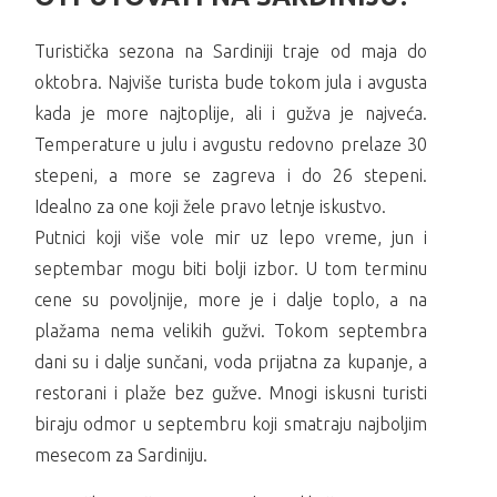
Turistička sezona na Sardiniji traje od maja do
oktobra. Najviše turista bude tokom jula i avgusta
kada je more najtoplije, ali i gužva je najveća.
Temperature u julu i avgustu redovno prelaze 30
stepeni, a more se zagreva i do 26 stepeni.
Idealno za one koji žele pravo letnje iskustvo.
Putnici koji više vole mir uz lepo vreme, jun i
septembar mogu biti bolji izbor. U tom terminu
cene su povoljnije, more je i dalje toplo, a na
plažama nema velikih gužvi. Tokom septembra
dani su i dalje sunčani, voda prijatna za kupanje, a
restorani i plaže bez gužve. Mnogi iskusni turisti
biraju odmor u septembru koji smatraju najboljim
mesecom za Sardiniju.