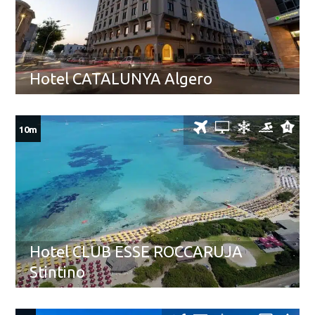
Hotel CATALUNYA Algero
10m
Hotel CLUB ESSE ROCCARUJA
Stintino