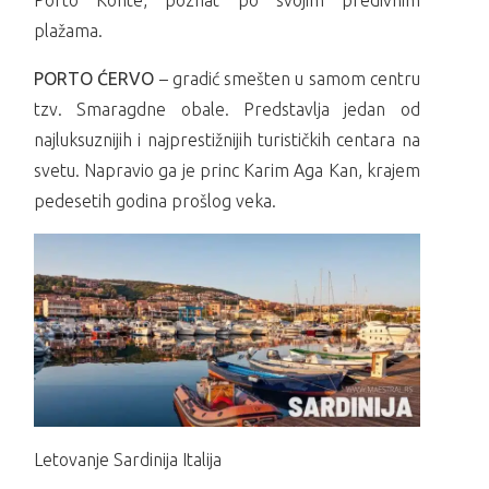
plažama.
PORTO ĆERVO
– gradić smešten u samom centru
tzv. Smaragdne obale. Predstavlja jedan od
najluksuznijih i najprestižnijih turističkih centara na
svetu. Napravio ga je princ Karim Aga Kan, krajem
pedesetih godina prošlog veka.
Letovanje Sardinija Italija