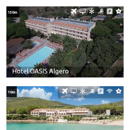
150m
Hotel OASIS Algero
10m