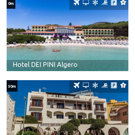
0m
Hotel DEI PINI Algero
50m