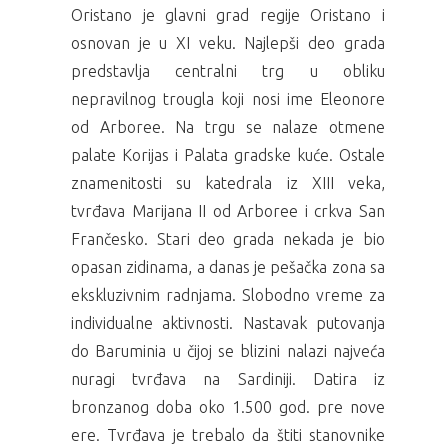
Oristano je glavni grad regije Oristano i
osnovan je u XI veku. Najlepši deo grada
predstavlja centralni trg u obliku
nepravilnog trougla koji nosi ime Eleonore
od Arboree. Na trgu se nalaze otmene
palate Korijas i Palata gradske kuće. Ostale
znamenitosti su katedrala iz XIII veka,
tvrđava Marijana II od Arboree i crkva San
Frančesko. Stari deo grada nekada je bio
opasan zidinama, a danas je pešačka zona sa
ekskluzivnim radnjama. Slobodno vreme za
individualne aktivnosti. Nastavak putovanja
do Baruminia u čijoj se blizini nalazi najveća
nuragi tvrđava na Sardiniji. Datira iz
bronzanog doba oko 1.500 god. pre nove
ere. Tvrđava je trebalo da štiti stanovnike