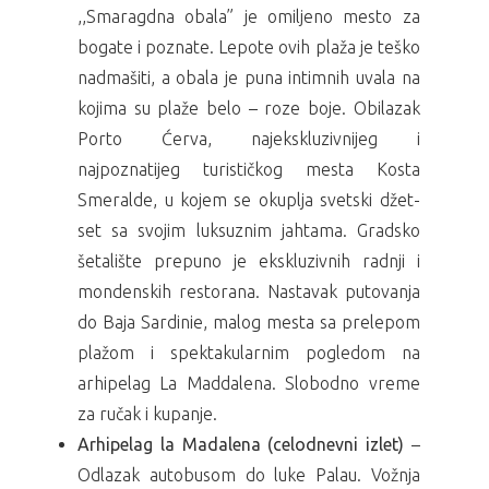
,,Smaragdna obala” je omiljeno mesto za
bogate i poznate. Lepote ovih plaža je teško
nadmašiti, a obala je puna intimnih uvala na
kojima su plaže belo – roze boje. Obilazak
Porto Ćerva, najekskluzivnijeg i
najpoznatijeg turističkog mesta Kosta
Smeralde, u kojem se okuplja svetski džet-
set sa svojim luksuznim jahtama. Gradsko
šetalište prepuno je ekskluzivnih radnji i
mondenskih restorana. Nastavak putovanja
do Baja Sardinie, malog mesta sa prelepom
plažom i spektakularnim pogledom na
arhipelag La Maddalena. Slobodno vreme
za ručak i kupanje.
Arhipelag la Madalena (celodnevni izlet)
–
Odlazak autobusom do luke Palau. Vožnja