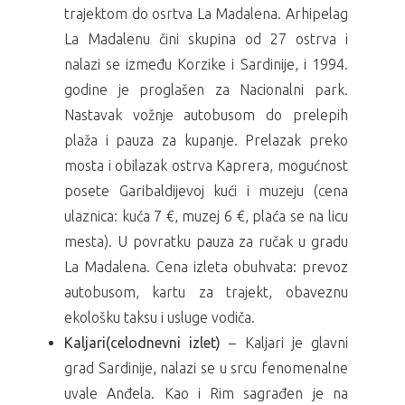
trajektom do osrtva La Madalena. Arhipelag
La Madalenu čini skupina od 27 ostrva i
nalazi se između Korzike i Sardinije, i 1994.
godine je proglašen za Nacionalni park.
Nastavak vožnje autobusom do prelepih
plaža i pauza za kupanje. Prelazak preko
mosta i obilazak ostrva Kaprera, mogućnost
posete Garibaldijevoj kući i muzeju (cena
ulaznica: kuća 7 €, muzej 6 €, plaća se na licu
mesta). U povratku pauza za ručak u gradu
La Madalena. Cena izleta obuhvata: prevoz
autobusom, kartu za trajekt, obaveznu
ekološku taksu i usluge vodiča.
Kaljari(celodnevni izlet)
– Kaljari je glavni
grad Sardinije, nalazi se u srcu fenomenalne
uvale Anđela. Kao i Rim sagrađen je na