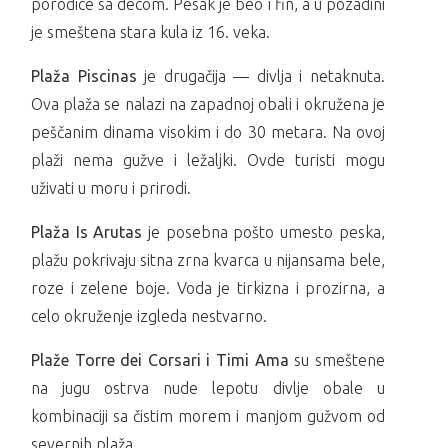
porodice sa decom. Pesak je beo i fin, a u pozadini
je smeštena stara kula iz 16. veka.
Plaža Piscinas
je drugačija — divlja i netaknuta.
Ova plaža se nalazi na zapadnoj obali i okružena je
peščanim dinama visokim i do 30 metara. Na ovoj
plaži nema gužve i ležaljki. Ovde turisti mogu
uživati u moru i prirodi.
Plaža Is Arutas
je posebna pošto umesto peska,
plažu pokrivaju sitna zrna kvarca u nijansama bele,
roze i zelene boje. Voda je tirkizna i prozirna, a
celo okruženje izgleda nestvarno.
Plaže Torre dei Corsari i Timi Ama
su smeštene
na jugu ostrva nude lepotu divlje obale u
kombinaciji sa čistim morem i manjom gužvom od
severnih plaža.