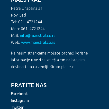
Petra Drapšina 31
Novi Sad
Tel: 021. 4721244
Mob: 061. 4721244
Mail:
info@maestral.co.rs
Web:
www.maestral.co.rs
Na našim stranicama možete pronaći korisne
informacije u vezi sa smeštajem na brojnim
destinacijama u zemlji i širom planete
PRATITE NAS
Facebook
Instagram
Twitter