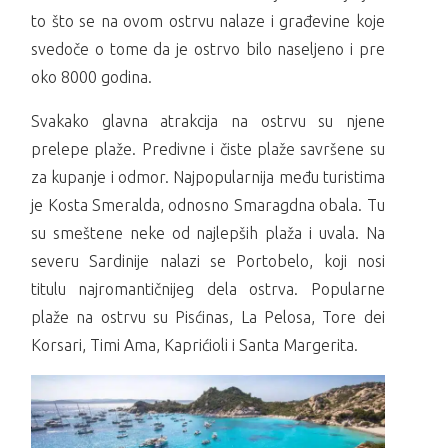
to što se na ovom ostrvu nalaze i građevine koje
svedoče o tome da je ostrvo bilo naseljeno i pre
oko 8000 godina.
Svakako glavna atrakcija na ostrvu su njene
prelepe plaže. Predivne i čiste plaže savršene su
za kupanje i odmor. Najpopularnija među turistima
je Kosta Smeralda, odnosno Smaragdna obala. Tu
su smeštene neke od najlepših plaža i uvala. Na
severu Sardinije nalazi se Portobelo, koji nosi
titulu najromantičnijeg dela ostrva. Popularne
plaže na ostrvu su Pisćinas, La Pelosa, Tore dei
Korsari, Timi Ama, Kaprićioli i Santa Margerita.