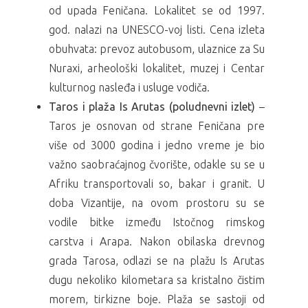
od upada Feničana. Lokalitet se od 1997.
god. nalazi na UNESCO-voj listi. Cena izleta
obuhvata: prevoz autobusom, ulaznice za Su
Nuraxi, arheološki lokalitet, muzej i Centar
kulturnog nasleđa i usluge vodiča.
Taros i plaža Is Arutas (poludnevni izlet)
–
Taros je osnovan od strane Feničana pre
više od 3000 godina i jedno vreme je bio
važno saobraćajnog čvorište, odakle su se u
Afriku transportovali so, bakar i granit. U
doba Vizantije, na ovom prostoru su se
vodile bitke između Istočnog rimskog
carstva i Arapa. Nakon obilaska drevnog
grada Tarosa, odlazi se na plažu Is Arutas
dugu nekoliko kilometara sa kristalno čistim
morem, tirkizne boje. Plaža se sastoji od