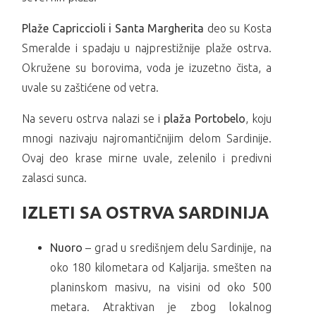
Plaže Capriccioli i Santa Margherita
deo su Kosta
Smeralde i spadaju u najprestižnije plaže ostrva.
Okružene su borovima, voda je izuzetno čista, a
uvale su zaštićene od vetra.
Na severu ostrva nalazi se i
plaža
Portobelo
, koju
mnogi nazivaju najromantičnijim delom Sardinije.
Ovaj deo krase mirne uvale, zelenilo i predivni
zalasci sunca.
IZLETI SA OSTRVA SARDINIJA
Nuoro
– grad u središnjem delu Sardinije, na
oko 180 kilometara od Kaljarija. smešten na
planinskom masivu, na visini od oko 500
metara. Atraktivan je zbog lokalnog