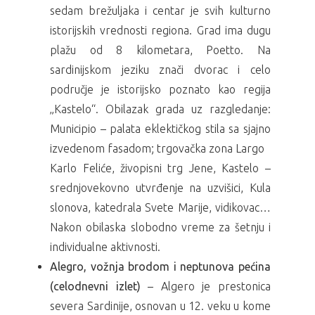
sedam brežuljaka i centar je svih kulturno
istorijskih vrednosti regiona. Grad ima dugu
plažu od 8 kilometara, Poetto. Na
sardinijskom jeziku znači dvorac i celo
područje je istorijsko poznato kao regija
„Kastelo“. Obilazak grada uz razgledanje:
Municipio – palata eklektičkog stila sa sjajno
izvedenom fasadom; trgovačka zona Largo
Karlo Feliće, živopisni trg Jene, Kastelo –
srednjovekovno utvrđenje na uzvišici, Kula
slonova, katedrala Svete Marije, vidikovac…
Nakon obilaska slobodno vreme za šetnju i
individualne aktivnosti.
Alegro, vožnja brodom i neptunova pećina
(celodnevni izlet)
– Algero je prestonica
severa Sardinije, osnovan u 12. veku u kome