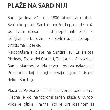
PLAŽE NA SARDINIJI
Sardinija ima više od 1800 kilometara obale.
Svako ko poseti Sardiniju može da pronađe plažu
po svom ukusu — od popularnih plaža sa
ležaljkama i barovima, do divljih uvala dostupnih
brodićima ili peške.
Najpopularnije plaže na Sardiniji su: La Pelosa,
Piscinas, Torre dei Corsari, Timi Ama, Capriccioli i
Santa Margherita. Na severu ostrva nalazi se i
Portobelo, koji mnogi nazivaju najromantičnijim
delom Sardinije.
Plaža La Pelosa
se nalazi na severozapadu ostrva
i jedna je od najfotografisanijih plaža u Evropi.
Voda je plitka i mirna, što je čini idealnom za