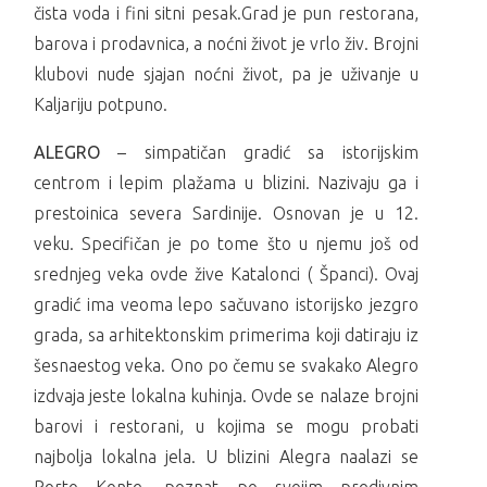
čista voda i fini sitni pesak.Grad je pun restorana,
barova i prodavnica, a noćni život je vrlo živ. Brojni
klubovi nude sjajan noćni život, pa je uživanje u
Kaljariju potpuno.
ALEGRO
– simpatičan gradić sa istorijskim
centrom i lepim plažama u blizini. Nazivaju ga i
prestoinica severa Sardinije. Osnovan je u 12.
veku. Specifičan je po tome što u njemu još od
srednjeg veka ovde žive Katalonci ( Španci). Ovaj
gradić ima veoma lepo sačuvano istorijsko jezgro
grada, sa arhitektonskim primerima koji datiraju iz
šesnaestog veka. Ono po čemu se svakako Alegro
izdvaja jeste lokalna kuhinja. Ovde se nalaze brojni
barovi i restorani, u kojima se mogu probati
najbolja lokalna jela. U blizini Alegra naalazi se
Porto Konte, poznat po svojim predivnim