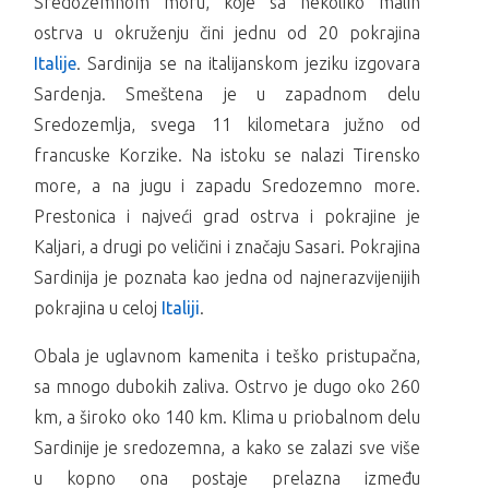
Sredozemnom moru, koje sa nekoliko malih
ostrva u okruženju čini jednu od 20 pokrajina
Italije
. Sardinija se na italijanskom jeziku izgovara
Sardenja. Smeštena je u zapadnom delu
Sredozemlja, svega 11 kilometara južno od
francuske Korzike. Na istoku se nalazi Tirensko
more, a na jugu i zapadu Sredozemno more.
Prestonica i najveći grad ostrva i pokrajine je
Kaljari, a drugi po veličini i značaju Sasari. Pokrajina
Sardinija je poznata kao jedna od najnerazvijenijih
pokrajina u celoj
Italiji
.
Obala je uglavnom kamenita i teško pristupačna,
sa mnogo dubokih zaliva. Ostrvo je dugo oko 260
km, a široko oko 140 km. Klima u priobalnom delu
Sardinije je sredozemna, a kako se zalazi sve više
u kopno ona postaje prelazna između