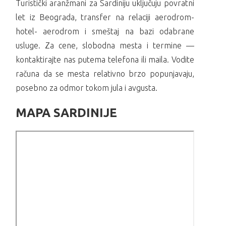
Turistički aranžmani za Sardiniju uključuju povratni
let iz Beograda, transfer na relaciji aerodrom-
hotel- aerodrom i smeštaj na bazi odabrane
usluge. Za cene, slobodna mesta i termine —
kontaktirajte nas putema telefona ili maila. Vodite
računa da se mesta relativno brzo popunjavaju,
posebno za odmor tokom jula i avgusta.
MAPA SARDINIJE