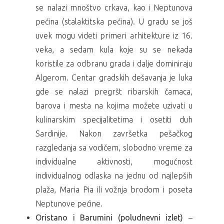
se nalazi mnoštvo crkava, kao i Neptunova
pećina (stalaktitska pećina). U gradu se još
uvek mogu videti primeri arhitekture iz 16.
veka, a sedam kula koje su se nekada
koristile za odbranu grada i dalje dominiraju
Algerom. Centar gradskih dešavanja je luka
gde se nalazi pregršt ribarskih čamaca,
barova i mesta na kojima možete uzivati u
kulinarskim specijalitetima i osetiti duh
Sardinije. Nakon završetka pešačkog
razgledanja sa vodičem, slobodno vreme za
individualne aktivnosti, mogućnost
individualnog odlaska na jednu od najlepših
plaža, Maria Pia ili vožnja brodom i poseta
Neptunove pećine.
Oristano i Barumini (poludnevni izlet)
–