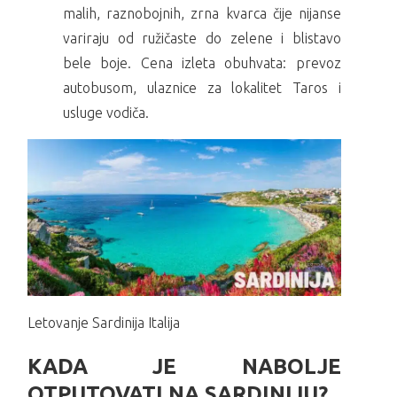
malih, raznobojnih, zrna kvarca čije nijanse
variraju od ružičaste do zelene i blistavo
bele boje. Cena izleta obuhvata: prevoz
autobusom, ulaznice za lokalitet Taros i
usluge vodiča.
Letovanje Sardinija Italija
KADA JE NABOLJE
OTPUTOVATI NA SARDINIJU?