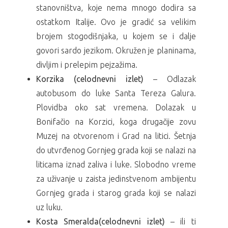
stanovništva, koje nema mnogo dodira sa
ostatkom Italije. Ovo je gradić sa velikim
brojem stogodišnjaka, u kojem se i dalje
govori sardo jezikom. Okružen je planinama,
divljim i prelepim pejzažima.
Korzika (celodnevni izlet)
– Odlazak
autobusom do luke Santa Tereza Galura.
Plovidba oko sat vremena. Dolazak u
Bonifačio na Korzici, koga drugačije zovu
Muzej na otvorenom i Grad na litici. Šetnja
do utvrđenog Gornjeg grada koji se nalazi na
liticama iznad zaliva i luke. Slobodno vreme
za uživanje u zaista jedinstvenom ambijentu
Gornjeg grada i starog grada koji se nalazi
uz luku.
Kosta Smeralda(celodnevni izlet)
– ili ti