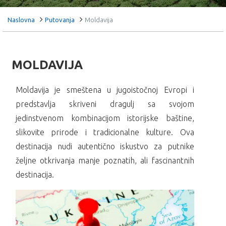
Naslovna
Putovanja
Moldavija
MOLDAVIJA
Moldavija je smeštena u jugoistočnoj Evropi i
predstavlja skriveni dragulj sa svojom
jedinstvenom kombinacijom istorijske baštine,
slikovite prirode i tradicionalne kulture. Ova
destinacija nudi autentično iskustvo za putnike
željne otkrivanja manje poznatih, ali fascinantnih
destinacija.