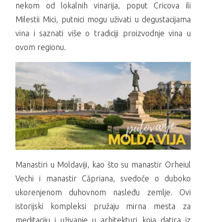
nekom od lokalnih vinarija, poput Cricova ili
Milestii Mici, putnici mogu uživati u degustacijama
vina i saznati više o tradiciji proizvodnje vina u
ovom regionu.
Manastiri u Moldaviji, kao što su manastir Orheiul
Vechi i manastir Căpriana, svedoče o duboko
ukorenjenom duhovnom nasleđu zemlje. Ovi
istorijski kompleksi pružaju mirna mesta za
meditaciju i uživanje u arhitekturi koja datira iz