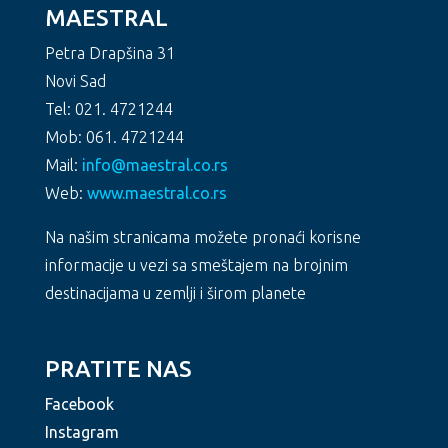
MAESTRAL
Petra Drapšina 31
Novi Sad
Tel: 021. 4721244
Mob: 061. 4721244
Mail:
info@maestral.co.rs
Web:
www.maestral.co.rs
Na našim stranicama možete pronaći korisne
informacije u vezi sa smeštajem na brojnim
destinacijama u zemlji i širom planete
PRATITE NAS
Facebook
Instagram