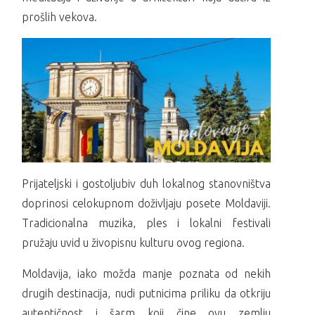
prošlih vekova.
Prijateljski i gostoljubiv duh lokalnog stanovništva
doprinosi celokupnom doživljaju posete Moldaviji.
Tradicionalna muzika, ples i lokalni festivali
pružaju uvid u živopisnu kulturu ovog regiona.
Moldavija, iako možda manje poznata od nekih
drugih destinacija, nudi putnicima priliku da otkriju
autentičnost i šarm koji čine ovu zemlju