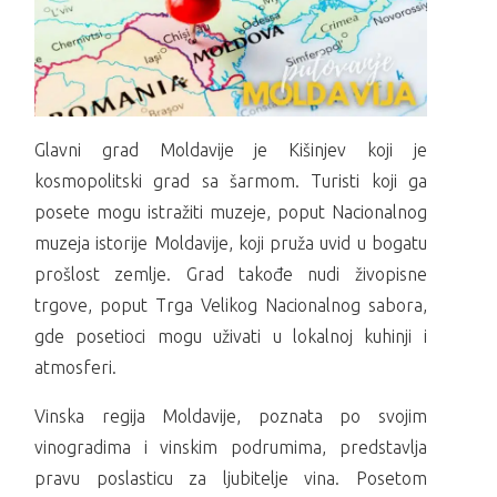
Glavni grad Moldavije je Kišinjev koji je
kosmopolitski grad sa šarmom. Turisti koji ga
posete mogu istražiti muzeje, poput Nacionalnog
muzeja istorije Moldavije, koji pruža uvid u bogatu
prošlost zemlje. Grad takođe nudi živopisne
trgove, poput Trga Velikog Nacionalnog sabora,
gde posetioci mogu uživati u lokalnoj kuhinji i
atmosferi.
Vinska regija Moldavije, poznata po svojim
vinogradima i vinskim podrumima, predstavlja
pravu poslasticu za ljubitelje vina. Posetom