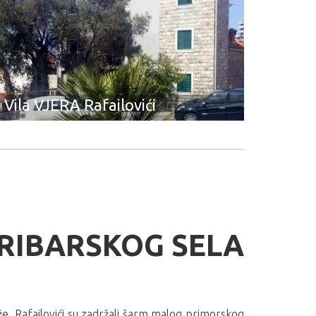
Vila VJERA Rafailovići
 RIBARSKOG SELA
aže, Rafailovići su zadržali šarm malog primorskog