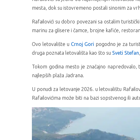
mesta, dok su istovremeno postali sinonim za v
Rafailovići su dobro povezani sa ostalim turistič
marinu za glisere i čamce, brojne kafiće, restor
Ovo letovalište u
Crnoj Gori
pogodno je za turiste
druga poznata letovališta kao što su
Sveti Stefan
Tokom godina mesto je značajno napredovalo, ta
najlepših plaža Jadrana.
U ponudi za letovanje 2026. u letovalištu Rafail
Rafailovićima može biti na bazi sopstvenog ili aut