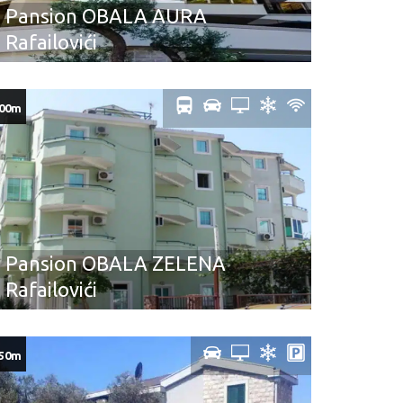
Pansion OBALA AURA
Rafailovići
00m
Pansion OBALA ZELENA
Rafailovići
50m