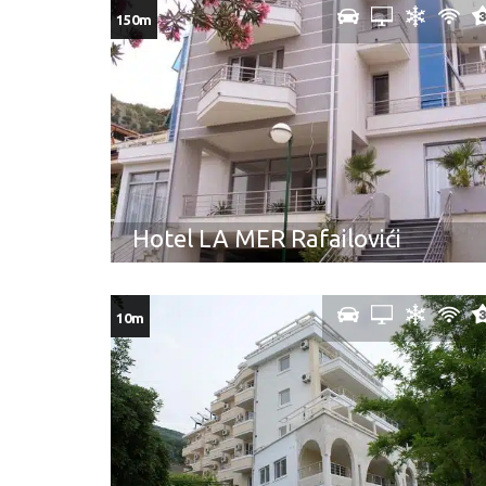
150m
Hotel LA MER Rafailovići
10m