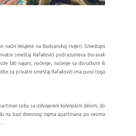
 način letujete na Budvanskoj rivijeri. Smeštajni
Privatni smeštaj Rafailovići podrazumeva boravak
ože biti najam, noćenje, noćenje sa doručkom ili
čite za privatni smeštaj Rafailovići ima puno toga
, apartman sobu sa izdvojenim kuhinjskim delom, do
nudu na bazi dnevnog najma apartmana po veoma
s…