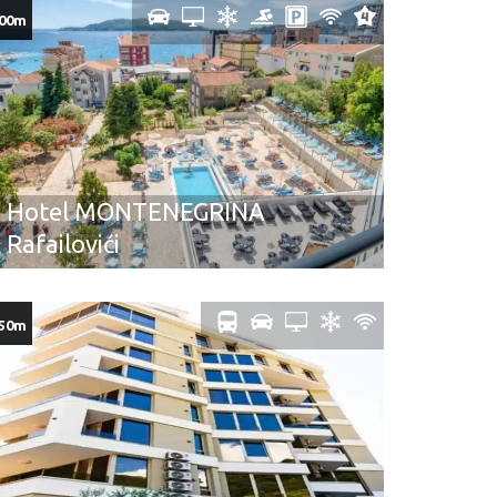
00m
Hotel MONTENEGRINA
Rafailovići
50m