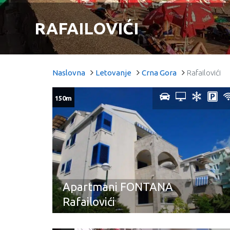
RAFAILOVIĆI
Naslovna
Letovanje
Crna Gora
Rafailovići
150m
Apartmani FONTANA
Rafailovići