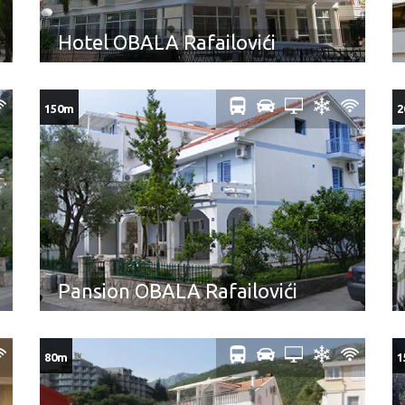
Hotel OBALA Rafailovići
150m
2
Pansion OBALA Rafailovići
80m
1