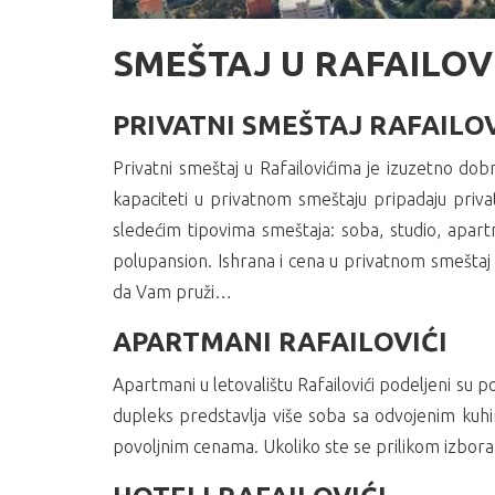
SMEŠTAJ U RAFAILOV
PRIVATNI SMEŠTAJ RAFAILOV
Privatni smeštaj u Rafailovićima je izuzetno dob
kapaciteti u privatnom smeštaju pripadaju priva
sledećim tipovima smeštaja: soba, studio, apart
polupansion. Ishrana i cena u privatnom smeštaj s
da Vam pruži…
APARTMANI RAFAILOVIĆI
Apartmani u letovalištu Rafailovići podeljeni su 
dupleks predstavlja više soba sa odvojenim k
povoljnim cenama. Ukoliko ste se prilikom izbora