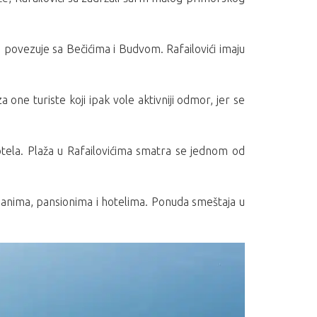
e povezuje sa Bečićima i Budvom. Rafailovići imaju
 one turiste koji ipak vole aktivniji odmor, jer se
tela. Plaža u Rafailovićima smatra se jednom od
tmanima, pansionima i hotelima. Ponuda smeštaja u