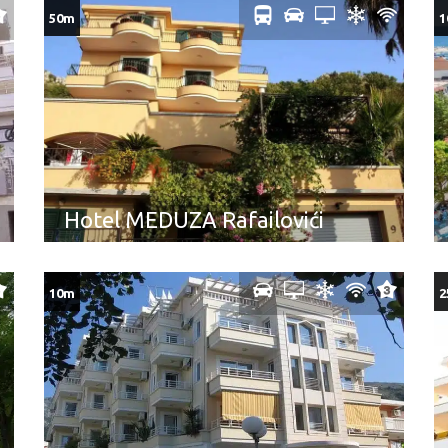
50m
1
Hotel MEDUZA Rafailovići
10m
2