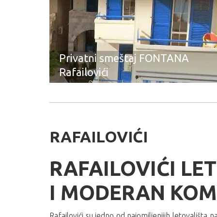
Privatni smeštaj FONTANA
Rafailovići
RAFAILOVIĆI
RAFAILOVIĆI LE
I MODERAN KO
Rafailovići su jedno od najomiljenijih letovališt