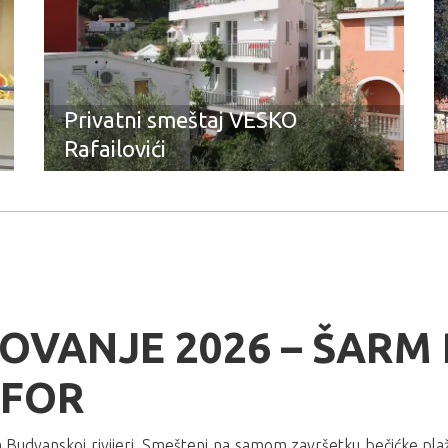
Privatni smeštaj VESKO
Rafailovići
TOVANJE 2026 – ŠARM
MFOR
a na Budvanskoj rivijeri. Smešteni na samom završetku bečićke pl