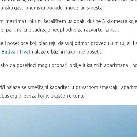
rhunsku gastronomsku ponudu i moderan smeštaj.
kim mestima u blizini, šetalištem uz obalu dužine 3 kilometra koj
ane, park i slične sadržaje neophodne za razvoj turizma…
 i posetioce koji planiraju da svoj odmor provedu u miru, ali i za
,
Budva
i
Tivat
nalaze u blizini i lako ih je posetiti.
ko da posetioci mogu pronaći obilje luksuznih apartmana i ho
ovići nalaze se smeštajni kapaciteti u privatnom smeštaju, apar
obuskog prevoza koji je uključen u cenu.