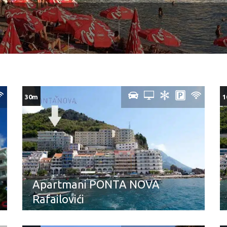
30m
1
Apartmani PONTA NOVA
Rafailovići