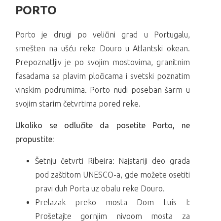
PORTO
Porto je drugi po veličini grad u Portugalu,
smešten na ušću reke Douro u Atlantski okean.
Prepoznatljiv je po svojim mostovima, granitnim
fasadama sa plavim pločicama i svetski poznatim
vinskim podrumima. Porto nudi poseban šarm u
svojim starim četvrtima pored reke.
Ukoliko se odlučite da posetite Porto, ne
propustite:
Šetnju četvrti Ribeira: Najstariji deo grada
pod zaštitom UNESCO-a, gde možete osetiti
pravi duh Porta uz obalu reke Douro.
Prelazak preko mosta Dom Luís I:
Prošetajte gornjim nivoom mosta za