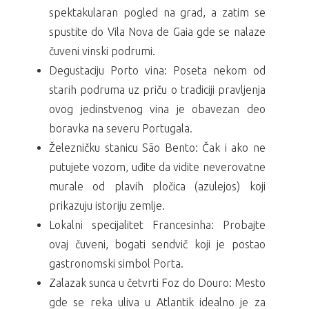
spektakularan pogled na grad, a zatim se
spustite do Vila Nova de Gaia gde se nalaze
čuveni vinski podrumi.
Degustaciju Porto vina: Poseta nekom od
starih podruma uz priču o tradiciji pravljenja
ovog jedinstvenog vina je obavezan deo
boravka na severu Portugala.
Železničku stanicu São Bento: Čak i ako ne
putujete vozom, uđite da vidite neverovatne
murale od plavih pločica (azulejos) koji
prikazuju istoriju zemlje.
Lokalni specijalitet Francesinha: Probajte
ovaj čuveni, bogati sendvič koji je postao
gastronomski simbol Porta.
Zalazak sunca u četvrti Foz do Douro: Mesto
gde se reka uliva u Atlantik idealno je za