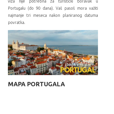
viza nije potrebna za turistički boravak u
Portugalu (do 90 dana). Vaš pasoš mora važiti
najmanje tri meseca nakon planiranog datuma
povratka.
MAPA PORTUGALA