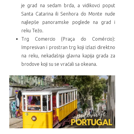
je grad na sedam brda, a vidikovci poput
Santa Catarina ili Senhora do Monte nude
najlepše panoramske poglede na grad i
reku Težo.
Trg Comercio (Praça do Comércio):
Impresivan i prostran trg koji izlazi direktno
na reku, nekadašnja glavna kapija grada za
brodove koji su se vraćali sa okeana.