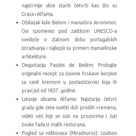
najstrmije ulice starih četvrti kao što su
Graca i Alfama.
Obilazak kule Belem i manastira Jeronimos:
Ovi spomenici pod zaštitom UNESCO-a
svedoče o zlatnom dobu portugalskih
istraživanja i najlepši su primeri manuelinske
arhitekture.
Degustaciju Pastéis de Belém: Probajte
originalni recept za čuvene hrskave korpice
sa vanil kremom u poslastičarnici koja ih
pravi još od 1837. godine.
Lutanje ulicama Alfame: Najstarija četvrt
grada gde ćete osetiti duh prošlih vremena,
videti veš koji se suši na prozorima i čuti
zvuke fada iz malih restorana.
Pogled sa vidikovaca (Miradouros): Lisabon