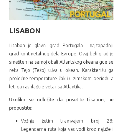
LISABON
Lisabon je glavni grad Portugala i najzapadniji
grad kontinetalnog dela Evrope. Ovaj beli grad je
smešten na samoj obali Atlantskog okeana gde se
reka Tejo (Težo) uliva u okean. Karakterišu ga
prolećne temperature čak i u zimskom periodu a
leti ga rashlađuje vetar sa Atlantika.
Ukoliko se odlučite da posetite Lisabon, ne
propustite:
Vožnju žutim tramvajem broj 28:
Legendarna ruta koja vas vodi kroz najuže i