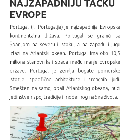
NAJZAPADNIJU TAČKU
EVROPE
Portugal (ili Portugalija) je najzapadnija Evropska
kontinentalna država. Portugal se graniči sa
Španijom na severu i istoku, a na zapadu i jugu
izlazi na Atlantski okean. Portugal ima oko 10,5
miliona stanovnika i spada među manje Evropske
države. Portugal je zemlja bogate pomorske
istorije, specifične arhitekture i srdačnih ljudi.
Smešten na samoj obali Atlantskog okeana, nudi
jedinstven spoj tradicije i modernog načina života.