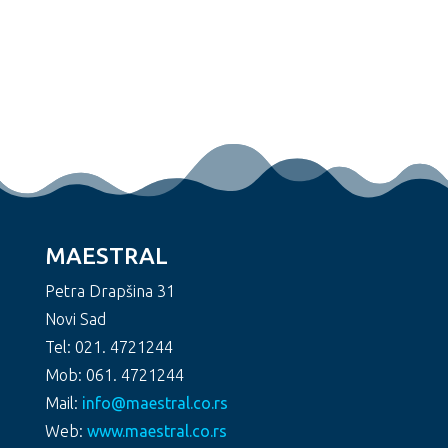
MAESTRAL
Petra Drapšina 31
Novi Sad
Tel: 021. 4721244
Mob: 061. 4721244
Mail:
info@maestral.co.rs
Web:
www.maestral.co.rs