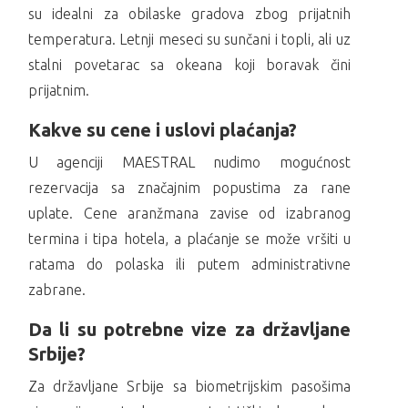
su idealni za obilaske gradova zbog prijatnih
temperatura. Letnji meseci su sunčani i topli, ali uz
stalni povetarac sa okeana koji boravak čini
prijatnim.
Kakve su cene i uslovi plaćanja?
U agenciji MAESTRAL nudimo mogućnost
rezervacija sa značajnim popustima za rane
uplate. Cene aranžmana zavise od izabranog
termina i tipa hotela, a plaćanje se može vršiti u
ratama do polaska ili putem administrativne
zabrane.
Da li su potrebne vize za državljane
Srbije?
Za državljane Srbije sa biometrijskim pasošima