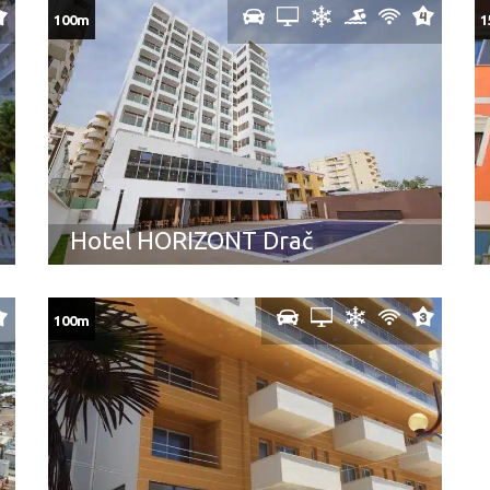
100m
1
Hotel HORIZONT Drač
100m