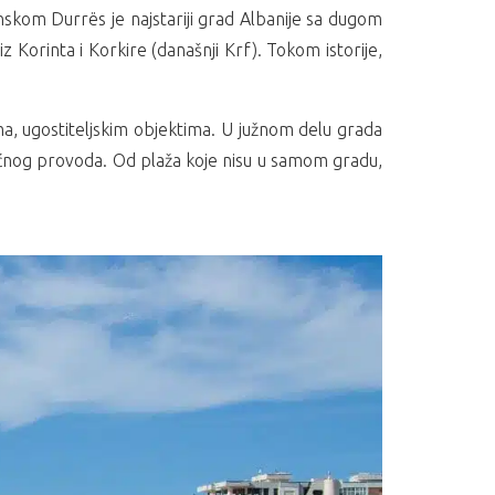
anskom Durrës je najstariji grad Albanije sa dugom
 Korinta i Korkire (današnji Krf). Tokom istorije,
a, ugostiteljskim objektima. U južnom delu grada
g noćnog provoda. Od plaža koje nisu u samom gradu,