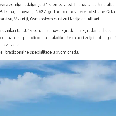
everu zemlje i udaljen je 34 kilometra od Tirane. Drač ili na alb
a Balkanu, osnovan još 627. godine pre nove ere od strane Grka iz
rstvu, Vizantiji, Osmanskom carstvu i Kraljevini Albaniji.
vnika i turistički centar sa novoizgrađenim zgradama, hotelim
ko dolazite sa porodicom, ali i ukoliko ste mladi i željni dobro
Lazli zalivu.
 i tradicionalne specijalitete u ovom gradu.