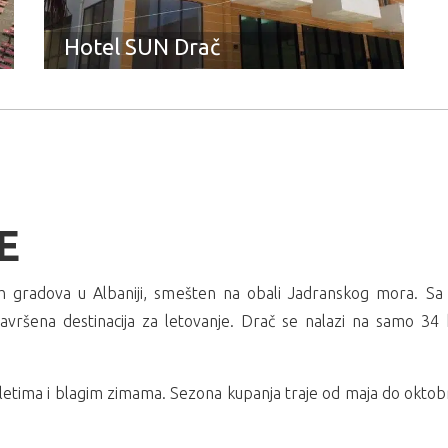
Hotel SUN Drač
E
nijih gradova u Albaniji, smešten na obali Jadranskog mora. 
savršena destinacija za letovanje. Drač se nalazi na samo 3
letima i blagim zimama. Sezona kupanja traje od maja do oktobra