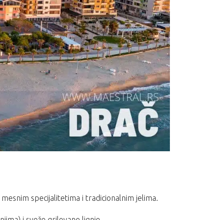
mesnim specijalitetima i tradicionalnim jelima.
jima) i sveže grilovane lignje.