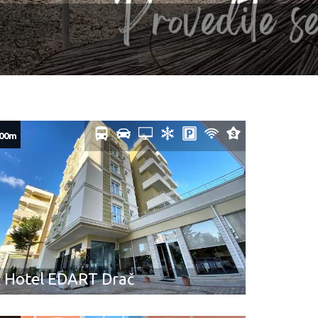
00m
Hotel EDART Drač