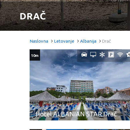
DRAČ
Naslovna
Letovanje
Albanija
Drač
10m
Hotel ALBANIAN STAR Drač