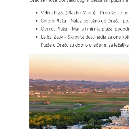
Drač se može pohvaliti dugim peščanim plažama i 
Velika Plaža (Plazhi i Madh) – Proteže se ne
Golem Plaža – Nalazi se južno od Drača i po
Qerret Plaža – Manja i mirnija plaža, pogod
Lalëzi Zaliv – Skrovita destinacija za one koji 
Plaže u Draču su dobro uređene, sa ležaljka