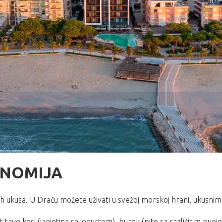
ONOMIJA
ih ukusa. U Draču možete uživati u svežoj morskoj hrani, ukusnim 
ave kosi (janjetina sa jogurtom), burek (pite sa različitim punjen