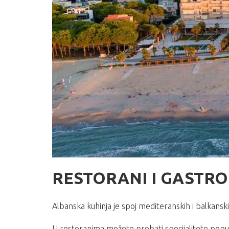
RESTORANI I GASTR
Albanska kuhinja je spoj mediteranskih i balkansk
U restoranima možete probati specijalitete poput t