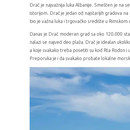
Drač je najvažnija luka Albanije. Smešten je na s
istorijom. Drač je jedan od najstarijih gradova n
bio je važna luka i trgovačko središte u Rimskom ca
Danas je Drač moderan grad sa oko 120.000 stano
nalazi se najveći deo plaža. Drač je idealan ukoli
a koje svakako treba posetiti su kod Rta Rodon i u 
Preporuka je i da svakako probate lokalne morske