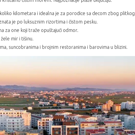
kristalno čistim morem. Najpoznatije plaže uključuju:
koliko kilometara i idealna je za porodice sa decom zbog plitkog
znata je po luksuznim rizortima i čistom pesku.
na za one koji traže opuštajući odmor.
žele mir i tišinu.
ma, suncobranima i brojnim restoranima i barovima u blizini.