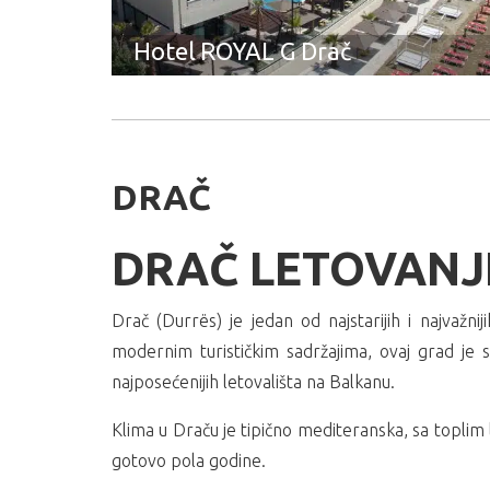
Hotel ROYAL G Drač
DRAČ
DRAČ LETOVANJ
Drač (Durrës) je jedan od najstarijih i najvaž
modernim turističkim sadržajima, ovaj grad je 
najposećenijih letovališta na Balkanu.
Klima u Draču je tipično mediteranska, sa toplim 
gotovo pola godine.