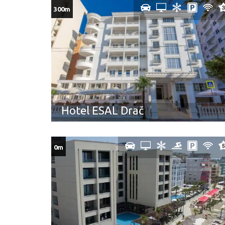
300m
Hotel ESAL Drač
0m