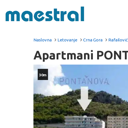
Naslovna
Letovanje
Crna Gora
Rafailović
Apartmani PONT
30m