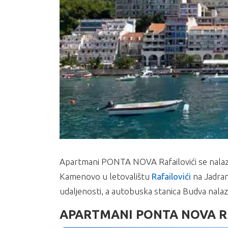
Apartmani PONTA NOVA Rafailovići se nalazi 
Kamenovo u letovalištu
Rafailovići
na Jadran
udaljenosti, a autobuska stanica Budva nalaz
APARTMANI PONTA NOVA RA