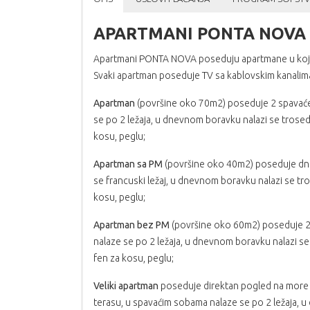
APARTMANI PONTA NOVA 
Apartmani PONTA NOVA poseduju apartmane u koji
Svaki apartman poseduje TV sa kablovskim kanalima,
Apartman
(površine oko 70m2) poseduje 2 spavaće 
se po 2 ležaja, u dnevnom boravku nalazi se trosed 
kosu, peglu;
Apartman sa PM
(površine oko 40m2) poseduje dnevn
se francuski ležaj, u dnevnom boravku nalazi se tro
kosu, peglu;
Apartman bez PM
(površine oko 60m2) poseduje 2 
nalaze se po 2 ležaja, u dnevnom boravku nalazi se 
fen za kosu, peglu;
Veliki apartman
poseduje direktan pogled na more (
terasu, u spavaćim sobama nalaze se po 2 ležaja, u