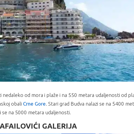
nedaleko od mora i plaže i na 550 metara udaljenosti od pl
skoj obali
Crne Gore
. Stari grad Budva nalazi se na 5400 me
i se na 5000 metara udaljenosti.
FAILOVIĆI GALERIJA