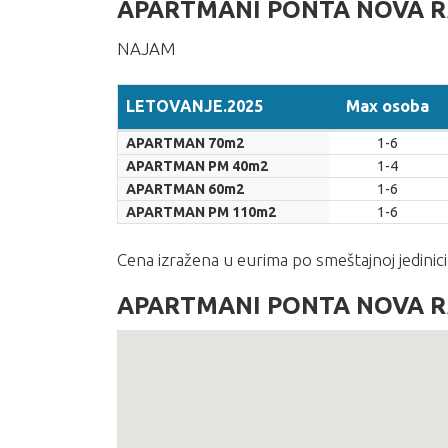
APARTMANI PONTA NOVA R
NAJAM
LETOVANJE.2025
Max osoba
LETOVANJE.2025
Max osoba
APARTMAN 70m2
1-6
APARTMAN PM 40m2
1-4
APARTMAN 60m2
1-6
APARTMAN PM 110m2
1-6
Cena izražena u eurima po smeštajnoj jedinici 
APARTMANI PONTA NOVA R