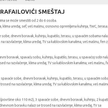
RAFAILOVIĆI SMEŠTAJ
ma se može smestiti od 2 do 6 osoba.
 klima uređaj, sef, veš mašinu, osnovno opremljena kuhinja, TWC, terasa.
sobe, dnevni boravak, kuhinju, kupatilo, terasu, u spavaćim sobama nal
na razvlačenje, klima uređaj, TV sa kablovskim kanalima, veš mašinu, fen z
i boravak, spavaću sobu, kuhinju, kupatilo, terasu, u spavaćoj sobi nal
sed na razvlačenje, klima uređaj, TV sa kablovskim kanalima, veš mašinu, f
spavaće sobe, dnevni boravak, kuhinju, kupatilo, terasu, u spavaćim so
trosed na razvlačenje, klima uređaj, TV sa kablovskim kanalima, veš mašin
površine oko 110 m2), 3 spavaće sobe, dnevni boravak, kuhinju, 2 kupati
 dnevnom boravku nalazi se trosed na razvlačenje, klima uređaj, TV sa