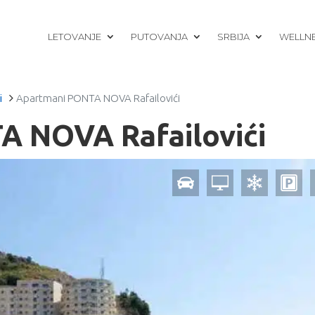
LETOVANJE
PUTOVANJA
SRBIJA
WELLN
i
Apartmani PONTA NOVA Rafailovići
A NOVA Rafailovići