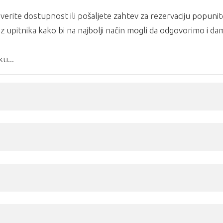
erite dostupnost ili pošaljete zahtev za rezervaciju popunit
z upitnika kako bi na najbolji način mogli da odgovorimo i d
u...