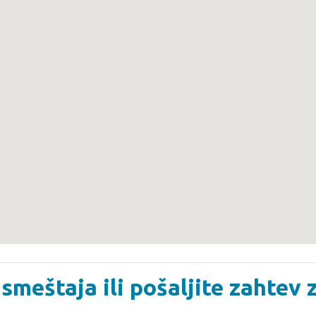
smeštaja ili pošaljite zahtev 