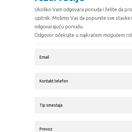
Ukoliko Vam odgovara ponuda i želite da prov
upitnik. Molimo Vas da popunite sve stavke i
odgovarajuću ponudu.
Odgovor očekujte u najkraćem mogućem rok