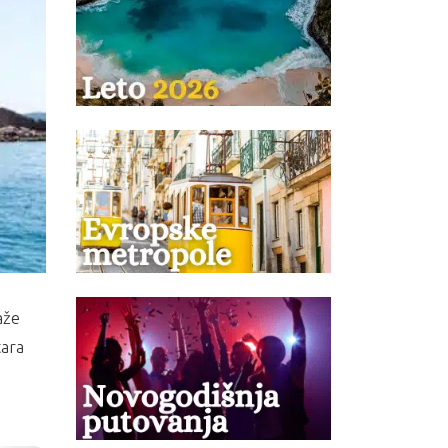
aže
tara