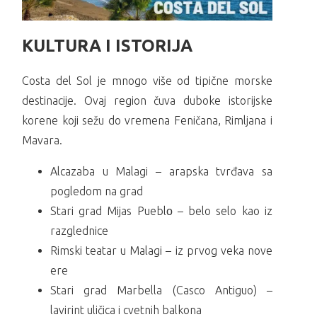
KULTURA I ISTORIJA
Costa del Sol je mnogo više od tipične morske
destinacije. Ovaj region čuva duboke istorijske
korene koji sežu do vremena Feničana, Rimljana i
Mavara.
Alcazaba u Malagi – arapska tvrđava sa
pogledom na grad
Stari grad Mijas Pueblо – belo selo kao iz
razglednice
Rimski teatar u Malagi – iz prvog veka nove
ere
Stari grad Marbella (Casco Antiguo) –
lavirint uličica i cvetnih balkona