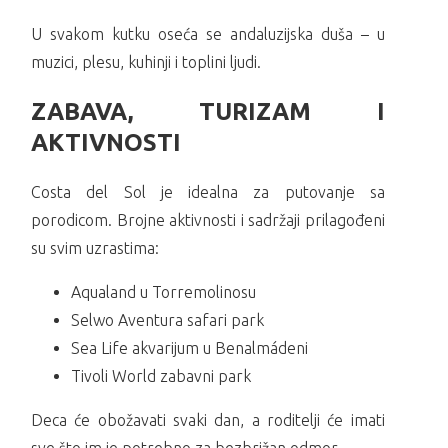
U svakom kutku oseća se andaluzijska duša – u
muzici, plesu, kuhinji i toplini ljudi.
ZABAVA, TURIZAM I
AKTIVNOSTI
Costa del Sol je idealna za putovanje sa
porodicom. Brojne aktivnosti i sadržaji prilagođeni
su svim uzrastima:
Aqualand u Torremolinosu
Selwo Aventura safari park
Sea Life akvarijum u Benalmádeni
Tivoli World zabavni park
Deca će obožavati svaki dan, a roditelji će imati
sve što im je potrebno za bezbrižan odmor.