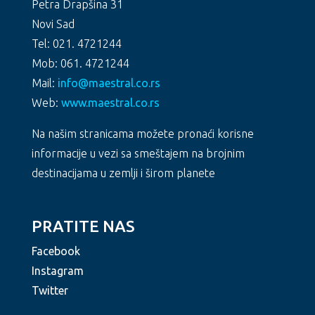
Petra Drapšina 31
Novi Sad
Tel: 021. 4721244
Mob: 061. 4721244
Mail:
info@maestral.co.rs
Web:
www.maestral.co.rs
Na našim stranicama možete pronaći korisne
informacije u vezi sa smeštajem na brojnim
destinacijama u zemlji i širom planete
PRATITE NAS
Facebook
Instagram
Twitter