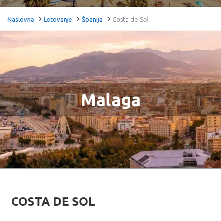
Naslovna
Letovanje
Španija
Costa de Sol
Malaga
Malaga
COSTA DE SOL
Malaga je živahni mediteranski grad na obali Koste del Sol u južnoj
Španiji, poznat po blagoj klimi, bogatoj kulturi i prelepim plažama. Sa