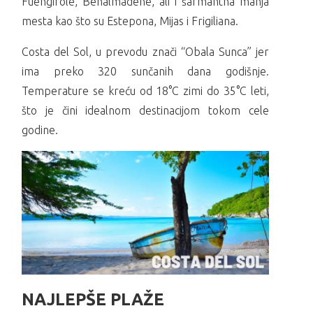
Fuengirole, Benalmadene, ali i šarmantna manja
mesta kao što su Estepona, Mijas i Frigiliana.
Costa del Sol, u prevodu znači “Obala Sunca” jer
ima preko 320 sunčanih dana godišnje.
Temperature se kreću od 18°C zimi do 35°C leti,
što je čini idealnom destinacijom tokom cele
godine.
NAJLEPŠE PLAŽE