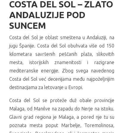
COSTA DEL SOL – ZLATO
prosečnom godišnjom...
ANDALUZIJE POD
Kompletna ponuda
SUNCEM
Costa del Sol je oblast smeštena u Andaluziji, na
jugu Španije. Costa del Sol obuhvata više od 150
kilometara savršenih peščanih plaža, slikovitih
mesta, istorijskih znamenitosti i razigrane
mediteranske energije. Zbog svega navedenog
Costa del Sol već decenijama među najpoželjnijim
destinacijama za letovanje u Evropi.
Costa del Sol se proteže duž obale provincije
Malaga, od Manilve na zapadu do Nerje na istoku.
Glavni grad regiona je Malaga, a pored nje tu su
poznata mesta poput Marbelje, Toremolinosa,