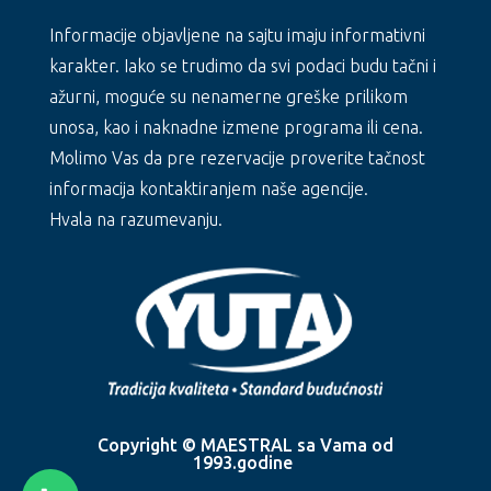
Informacije objavljene na sajtu imaju informativni
karakter. Iako se trudimo da svi podaci budu tačni i
ažurni, moguće su nenamerne greške prilikom
unosa, kao i naknadne izmene programa ili cena.
Molimo Vas da pre rezervacije proverite tačnost
informacija kontaktiranjem naše agencije.
Hvala na razumevanju.
Copyright © MAESTRAL sa Vama od
1993.godine