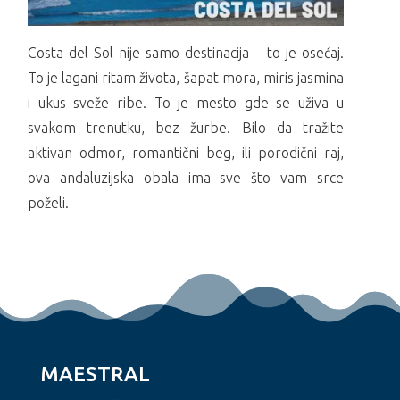
Costa del Sol nije samo destinacija – to je osećaj.
To je lagani ritam života, šapat mora, miris jasmina
i ukus sveže ribe. To je mesto gde se uživa u
svakom trenutku, bez žurbe. Bilo da tražite
aktivan odmor, romantični beg, ili porodični raj,
ova andaluzijska obala ima sve što vam srce
poželi.
MAESTRAL