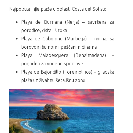
Najpopularnije plaže u oblasti Costa del Sol su:
Playa de Burriana (Nerja) – savršena za
porodice, čista i široka
Playa de Cabopino (Marbelja) – mirna, sa
borovom šumom i peščanim dinama
Playa Malapesquera (Benalmadena) –
pogodna za vodene sportove
Playa de Bajondillo (Toremolinos) – gradska
plaža uz živahnu šetališnu zonu