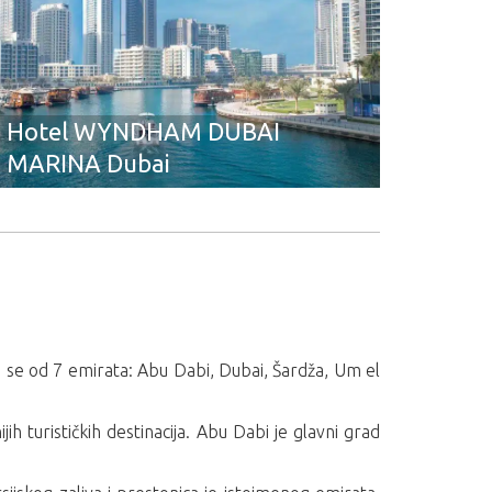
Hotel WYNDHAM DUBAI
MARINA Dubai
e se od 7 emirata: Abu Dabi, Dubai, Šardža, Um el
ih turističkih destinacija. Abu Dabi je glavni grad