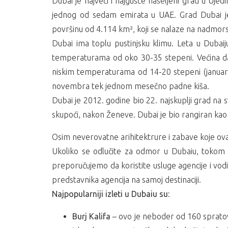
Dubai je najveći i najgušće naseljeni grad u Ujed
jednog od sedam emirata u UAE. Grad Dubai je 
površinu od 4.114 km², koji se nalaze na nadmorsk
Dubai ima toplu pustinjsku klimu. Leta u Dubaij
temperaturama od oko 30-35 stepeni. Većina d
niskim temperaturama od 14-20 stepeni (januar j
novembra tek jednom mesečno padne kiša.
Dubai je 2012. godine bio 22. najskuplji grad na
skupoći, nakon Ženeve. Dubai je bio rangiran kao 
Osim neverovatne arihitektrure i zabave koje ovaj
Ukoliko se odlučite za odmor u Dubaiu, tokom 
preporučujemo da koristite usluge agencije i vodi
predstavnika agencija na samoj destinaciji.
Najpopularniji izleti u Dubaiu su:
Burj Kalifa
– ovo je neboder od 160 spratov