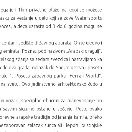
 njega je i 1km privatne plaže na kojoj se možete
 dasku za veslanje u delu koji se zove Watersports
riences, a deca uzrasta od 3 do 6 godina mogu se
e centar i sedište državnog aparata. On je ujedno i
vog emirata. Poznat pod nazivom „Arapski dragulj”.
telskog zdanja sa sedam zvezdica i nastavljamo ka
 delova grada, odlazak do Sadijat ostrva i poseta
mule 1. Poseta zabavnog parka „Ferrari World“.
ja na svetu. Ovo jedinstveno arhitektonsko čudo u
usni vozači, specijalno obučeni za manevrisanje po
a sasvim sigurno ostane u sećanju. Posle ovako
drevne arapske tradicije od jahanja kamila, preko
zaboravan zalazak sunca ali i lepotu pustinjske