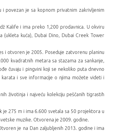
rvu i povezan je sa kopnom privatnim zakrivljenim
rdž Kalife i ima preko 1,200 prodavnica. U okviru
ia (ukleta kuća), Dubai Dino, Dubai Creek Tower
es i otvoren je 2005. Poseduje zatvorenu planinu
 3.000 kvadratnih metara sa stazama za sankanje,
čuvaju i pingvini koji se nekoliko puta dnevno
te karata i sve informacije o njima možete videti i
 životinja i najveću kolekciju peščanih tigrastih
 je 275 m i ima 6.600 svetala sa 50 projektora u
i svetske muzike. Otvorena je 2009. godine.
 Otvoren je na Dan zaljubljenih 2013. godine i ima