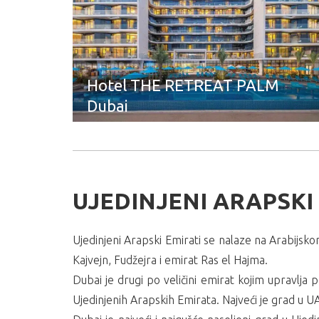
Hotel THE RETREAT PALM
Dubai
UJEDINJENI ARAPSKI
Ujedinjeni Arapski Emirati se nalaze na Arabijsk
Kajvejn, Fudžejra i emirat Ras el Hajma.
Dubai je drugi po veličini emirat kojim upravlja p
Ujedinjenih Arapskih Emirata. Najveći je grad u U