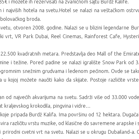
5€ i možete ih rezervisati na zvaničnom sajtu Burdž Kalife.
ih i najviših hotela na svetu.Hotel se nalazi na veštačkom ost
ribolovačkog broda.
 svetu, otvoren 2008. godine. Nalazi se u blizini legendarne Bu
ški vrt, VR Park Dubai, Reel Cinemas, Rainforest Cafe, Hyster
ma 22.500 kvadratnih metara. Predstavlja deo Mall of the Emirat
rmine i težine. Pored padine se nalazi igralište Snow Park od
gromnim snežnim grudvama i ledenom pećinom. Ovde se takođe 
anja u kojoj možete naučiti kako da skijate. Postoje različite vrs
n od najvećih akvarijuma na svetu. Sadrži više od 33.000 vodenih
ut kraljevskog krokodila, pingvina i vidre…
koje pripada Burdž Kalifa. Ima površinu od 12 hektara. Dugačak
 svira različitu vrstu muzike, od klasične do savremene arapske 
i prirodni cvetni vrt na svetu. Nalazi se u okrugu Dubailand-a.