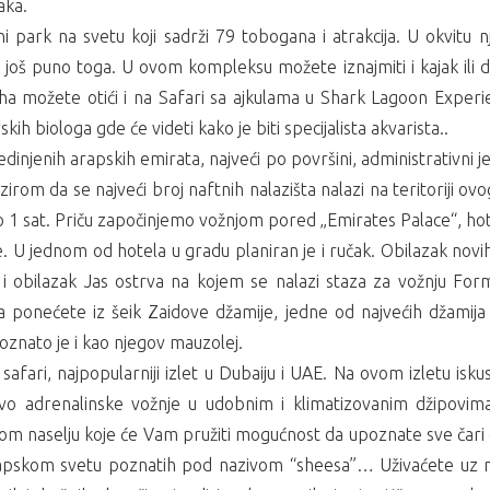
aka.
ni park na svetu koji sadrži 79 tobogana i atrakcija. U okvitu
 i još puno toga. U ovom kompleksu možete iznajmiti i kajak ili
uha možete otići i na Safari sa ajkulama u Shark Lagoon Expe
h biologa gde će videti kako je biti specijalista akvarista..
dinjenih arapskih emirata, najveći po površini, administrativni j
zirom da se najveći broj naftnih nalazišta nalazi na teritoriji o
ko 1 sat. Priču započinjemo vožnjom pored „Emirates Palace“, ho
 U jednom od hotela u gradu planiran je i ručak. Obilazak novih
 obilazak Jas ostrva na kojem se nalazi staza za vožnju For
leta ponećete iz šeik Zaidove džamije, jedne od najvećih džami
poznato je i kao njegov mauzolej.
safari, najpopularniji izlet u Dubaiju i UAE. Na ovom izletu isk
tvo adrenalinske vožnje u udobnim i klimatizovanim džipovim
kom naselju koje će Vam pružiti mogućnost da upoznate sve čari 
rapskom svetu poznatih pod nazivom “sheesa”… Uživaćete uz ne