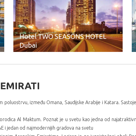
Hotel TWO SEASONS HOTEL
Dubai
 EMIRATI
om poluostrvu, između Omana, Saudijske Arabije i Katara. Sastoj
orodica Al Maktum. Poznat je u svetu kao jedna od najatraktivnij
AE i jedan od najmodernijih gradova na svetu