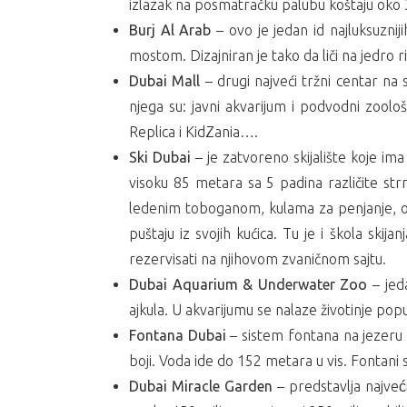
izlazak na posmatračku palubu koštaju oko 3
Burj Al Arab
– ovo je jedan id najluksuznij
mostom. Dizajniran je tako da liči na jedro 
Dubai Mall
– drugi najveći tržni centar na
njega su: javni akvarijum i podvodni zoolo
Replica i KidZania….
Ski Dubai
– je zatvoreno skijalište koje i
visoku 85 metara sa 5 padina različite st
ledenim toboganom, kulama za penjanje, o
puštaju iz svojih kućica. Tu je i škola skij
rezervisati na njihovom zvaničnom sajtu.
Dubai Aquarium & Underwater Zoo
– jeda
ajkula. U akvarijumu se nalaze životinje pop
Fontana Dubai
– sistem fontana na jezeru 
boji. Voda ide do 152 metara u vis. Fontani
Dubai Miracle Garden
– predstavlja najveć