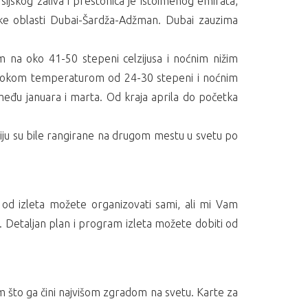
sijskog zaliva i prestonica je istoimenog emirata,
ske oblasti Dubai-Šardža-Adžman. Dubai zauzima
om na oko 41-50 stepeni celzijusa i noćnim nižim
isokom temperaturom od 24-30 stepeni i noćnim
među januara i marta. Od kraja aprila do početka
aiju su bile rangirane na drugom mestu u svetu po
od izleta možete organizovati sami, ali mi Vam
a. Detaljan plan i program izleta možete dobiti od
 što ga čini najvišom zgradom na svetu. Karte za