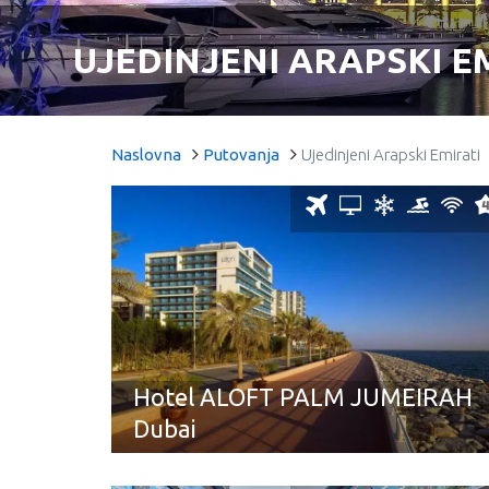
UJEDINJENI ARAPSKI E
Naslovna
Putovanja
Ujedinjeni Arapski Emirati
Hotel ALOFT PALM JUMEIRAH
Dubai