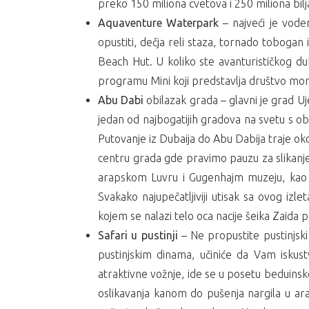
preko 150 miliona cvetova i 250 miliona bilj
Aquaventure Waterpark
– najveći je vode
opustiti, dečja reli staza, tornado tobogan
Beach Hut. U koliko ste avanturističkog d
programu Mini koji predstavlja društvo morski
Abu Dabi
obilazak grada – glavni je grad Uje
jedan od najbogatijih gradova na svetu s ob
Putovanje iz Dubaija do Abu Dabija traje o
centru grada gde pravimo pauzu za slikanje.
arapskom Luvru i Gugenhajm muzeju, kao i
Svakako najupečatljiviji utisak sa ovog iz
kojem se nalazi telo oca nacije šeika Zaida 
Safari u pustinji
– Ne propustite pustinjski 
pustinjskim dinama, učiniće da Vam iskus
atraktivne vožnje, ide se u posetu beduins
oslikavanja kanom do pušenja nargila u a