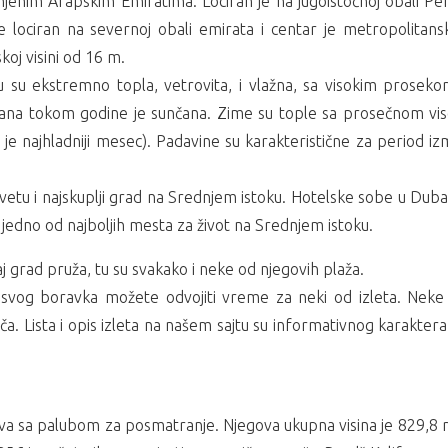
injenim Arapskim Emiratima. Lociran je na jugoistočnoj obali Per
lociran na severnoj obali emirata i centar je metropolitan
oj visini od 16 m.
u su ekstremno topla, vetrovita, i vlažna, sa visokim prosek
ana tokom godine je sunčana. Zime su tople sa prosečnom v
e najhladniji mesec). Padavine su karakteristične za period iz
 svetu i najskuplji grad na Srednjem istoku. Hotelske sobe u Dub
jedno od najboljih mesta za život na Srednjem istoku.
 grad pruža, tu su svakako i neke od njegovih plaža.
svog boravka možete odvojiti vreme za neki od izleta. Neke 
ča. Lista i opis izleta na našem sajtu su informativnog karakter
a sa palubom za posmatranje. Njegova ukupna visina je 829,8 m