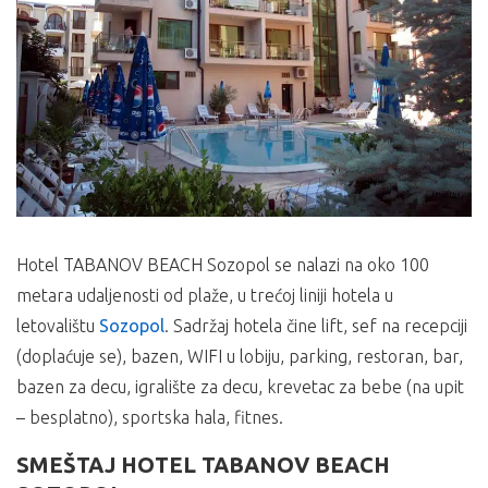
Hotel TABANOV BEACH Sozopol se nalazi na oko 100
metara udaljenosti od plaže, u trećoj liniji hotela u
letovalištu
Sozopol
. Sadržaj hotela čine lift, sef na recepciji
(doplaćuje se), bazen, WIFI u lobiju, parking, restoran, bar,
bazen za decu, igralište za decu, krevetac za bebe (na upit
– besplatno), sportska hala, fitnes.
SMEŠTAJ HOTEL TABANOV BEACH