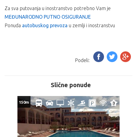
Za sva putovanja u inostranstvo potrebno Vam je
MEĐUNARODNO PUTNO OSIGURANJE
Ponuda
autobuskog prevoza
u zemlji i inostranstvu
Podeli:
Slične ponude
150m