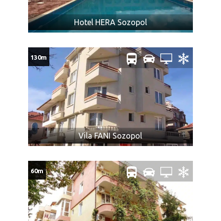
Hotel HERA Sozopol
130m
Vila FANI Sozopol
60m