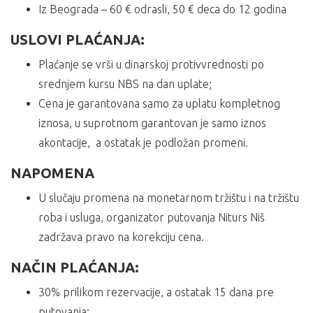
Iz Beograda – 60 € odrasli, 50 € deca do 12 godina
USLOVI PLAĆANJA:
Plaćanje se vrši u dinarskoj protivvrednosti po
srednjem kursu NBS na dan uplate;
Cena je garantovana samo za uplatu kompletnog
iznosa, u suprotnom garantovan je samo iznos
akontacije, a ostatak je podložan promeni.
NAPOMENA
U slučaju promena na monetarnom tržištu i na tržištu
roba i usluga, organizator putovanja Niturs Niš
zadržava pravo na korekciju cena.
NAČIN PLAĆANJA:
30% prilikom rezervacije, a ostatak 15 dana pre
putovanja;