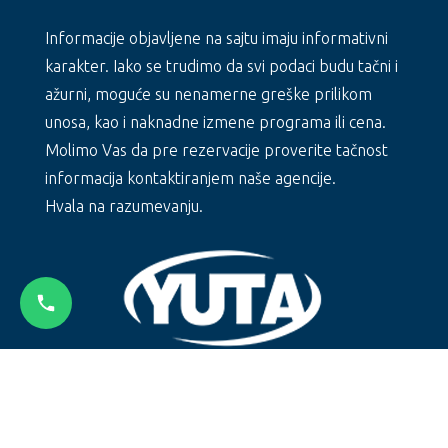
Informacije objavljene na sajtu imaju informativni
karakter. Iako se trudimo da svi podaci budu tačni i
ažurni, moguće su nenamerne greške prilikom
unosa, kao i naknadne izmene programa ili cena.
Molimo Vas da pre rezervacije proverite tačnost
informacija kontaktiranjem naše agencije.
Hvala na razumevanju.
Copyright © MAESTRAL sa Vama od
1993.godine