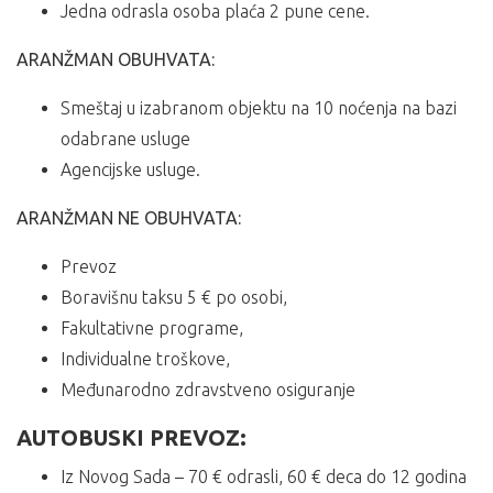
Jedna odrasla osoba plaća 2 pune cene.
ARANŽMAN OBUHVATA:
Smeštaj u izabranom objektu na 10 noćenja na bazi
odabrane usluge
Agencijske usluge.
ARANŽMAN NE OBUHVATA:
Prevoz
Boravišnu taksu 5 € po osobi,
Fakultativne programe,
Individualne troškove,
Međunarodno zdravstveno osiguranje
AUTOBUSKI PREVOZ:
Iz Novog Sada – 70 € odrasli, 60 € deca do 12 godina