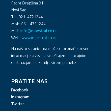
Petra Drapšina 31
Novi Sad
Tel: 021. 4721244
Mob: 061. 4721244
Mail:
info@maestral.co.rs
Web:
www.maestral.co.rs
Na našim stranicama možete pronaći korisne
informacije u vezi sa smeštajem na brojnim
destinacijama u zemlji i širom planete
PRATITE NAS
Facebook
Instagram
Twitter