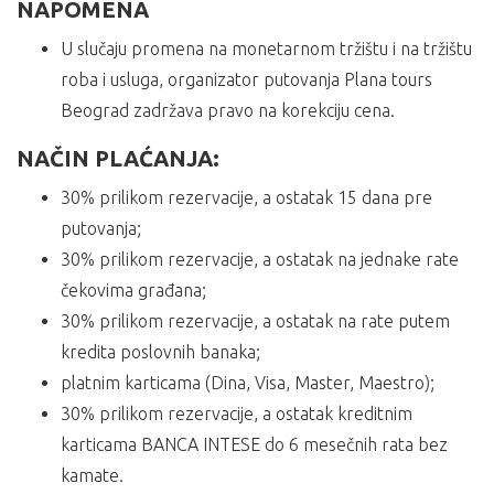
NAPOMENA
U slučaju promena na monetarnom tržištu i na tržištu
roba i usluga, organizator putovanja Plana tours
Beograd zadržava pravo na korekciju cena.
NAČIN PLAĆANJA:
30% prilikom rezervacije, a ostatak 15 dana pre
putovanja;
30% prilikom rezervacije, a ostatak na jednake rate
čekovima građana;
30% prilikom rezervacije, a ostatak na rate putem
kredita poslovnih banaka;
platnim karticama (Dina, Visa, Master, Maestro);
30% prilikom rezervacije, a ostatak kreditnim
karticama BANCA INTESE do 6 mesečnih rata bez
kamate.