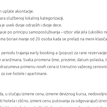
n uplate akontacije.
ra službenoj lokalnoj kategorizaciji.
 uvek dvoje odraslih i dvoje dece.
 je po principu samoposluživanja – izbor više jela (ukoliko ni
ima boravi manje od 20 osoba kada se prelazi na meni-klasič
u periodu trajanja early booking-a (popust za rane rezervacije
je aranžmana. Svaka promena (ime, prezime, datum polaska, t
podrazumeva primenu novih cena iz trenutno važeceg cenovnik
za sve hotele i apartmane.
da, u slučaju izmene cena, izmene deviznog kursa, nedovoljn
ti hotela i slično, izmeni cenu putovanja za odgovarajući izno