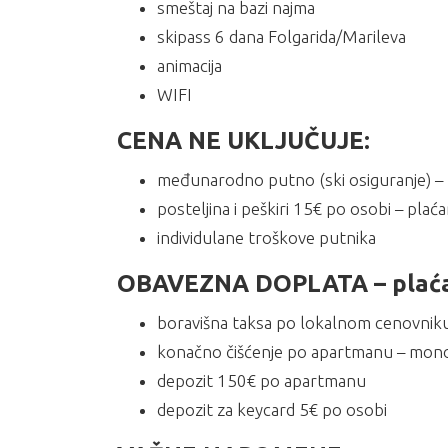
smeštaj na bazi najma
skipass 6 dana Folgarida/Marileva
animacija
WIFI
CENA NE UKLJUČUJE:
međunarodno putno (ski osiguranje) –
posteljina i peškiri 15€ po osobi – plać
individulane troškove putnika
OBAVEZNA DOPLATA – plaćan
boravišna taksa po lokalnom cenovnik
konačno čišćenje po apartmanu – mono i 
depozit 150€ po apartmanu
depozit za keycard 5€ po osobi