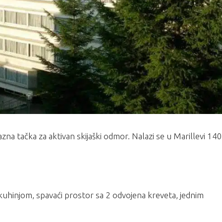
a tačka za aktivan skijaški odmor. Nalazi se u Marillevi 14
uhinjom, spavaći prostor sa 2 odvojena kreveta, jednim