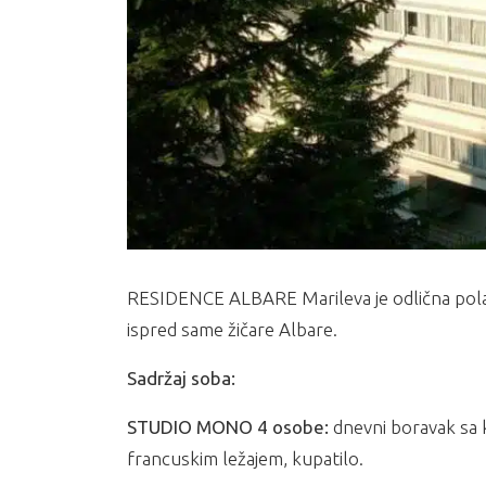
RESIDENCE ALBARE Marileva je odlična polazn
ispred same žičare Albare.
Sadržaj soba:
STUDIO MONO 4 osobe:
dnevni boravak sa k
francuskim ležajem, kupatilo.