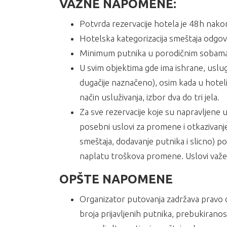
VAŽNE NAPOMENE:
Potvrda rezervacije hotela je 48h nako
Hotelska kategorizacija smeštaja odgova
Minimum putnika u porodičnim sobama je
U svim objektima gde ima ishrane, usluga
dugačije naznačeno), osim kada u hotel
način usluživanja, izbor dva do tri jela.
Za sve rezervacije koje su napravljene 
posebni uslovi za promene i otkazivan
smeštaja, dodavanje putnika i slicno) 
naplatu troškova promene. Uslovi važe 
OPŠTE NAPOMENE
Organizator putovanja zadržava pravo 
broja prijavljenih putnika, prebukiranos