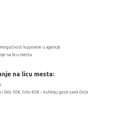
 mogućnost kupovine u agenciji
anje na licu mesta
je na licu mesta:
u
bilo 50€, trilo 60€ – kuhinju gosti sami čiste