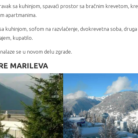
avak sa kuhinjom, spavaći prostor sa bračnim krevetom, kre
ćim apartmanima.
sa kuhinjom, sofom na razvlačenje, dvokrevetna soba, druga
ajem, kupatilo.
i nalaze se u novom delu zgrade.
RE MARILEVA