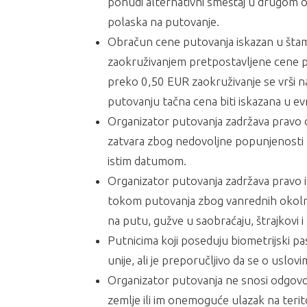
ponudi alternativni smeštaj u drugom ob
polaska na putovanje.
Obračun cene putovanja iskazan u štam
zaokruživanjem pretpostavljene cene pr
preko 0,50 EUR zaokruživanje se vrši n
putovanju tačna cena biti iskazana u ev
Organizator putovanja zadržava pravo d
zatvara zbog nedovoljne popunjenosti p
istim datumom.
Organizator putovanja zadržava pravo i
tokom putovanja zbog vanrednih okolnos
na putu, gužve u saobraćaju, štrajkovi i 
Putnicima koji poseduju biometrijski pa
unije, ali je preporučljivo da se o usl
Organizator putovanja ne snosi odgovor
zemlje ili im onemoguće ulazak na terito