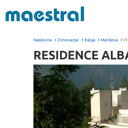
Naslovna
Zimovanje
Italija
Marileva
RE
RESIDENCE ALBA