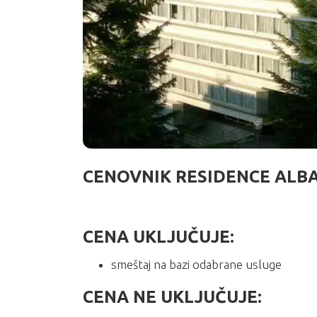
CENOVNIK RESIDENCE ALB
CENA UKLJUČUJE:
smeštaj na bazi odabrane usluge
CENA NE UKLJUČUJE: