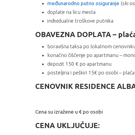
međunarodno putno osiguranje
(ski o
doplate na licu mesta
individualne troškove putnika
OBAVEZNA DOPLATA – plaćan
boravišna taksa po lokalnom cenovnik
konačno čišćenje po apartmanu – mono i 
depozit 150 € po apartmanu
posteljina i peškiri 15€ po osobi – plać
CENOVNIK RESIDENCE ALBA
Cena su izražene u € po osobi
CENA UKLJUČUJE: