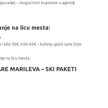
siguranje) – mogućnost kupovine u agenciji
je na licu mesta:
u
bilo 50€, trilo 60€ – kuhinju gosti sami čiste
anje na licu mesta
RE MARILEVA – SKI PAKETI