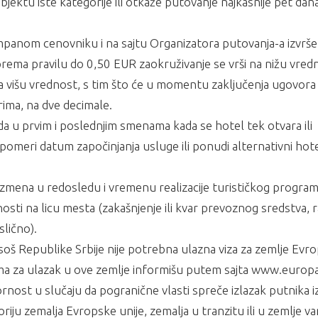
jektu iste kategorije ili otkaže putovanje najkasnije pet dan
panom cenovniku i na sajtu Organizatora putovanja-a izvrše
ema pravilu do 0,50 EUR zaokruživanje se vrši na nižu vredn
a višu vrednost, s tim što će u momentu zaključenja ugovora
rima, na dve decimale.
a u prvim i poslednjim smenama kada se hotel tek otvara ili
omeri datum započinjanja usluge ili ponudi alternativni hote
zmena u redosledu i vremenu realizacije turističkog progra
ti na licu mesta (zakašnjenje ili kvar prevoznog sredstva, r
slično).
soš Republike Srbije nije potrebna ulazna viza za zemlje Evr
ovima za ulazak u ove zemlje informišu putem sajta www.europa
nost u slučaju da pogranične vlasti spreče izlazak putnika i
riju zemalja Evropske unije, zemalja u tranzitu ili u zemlje v