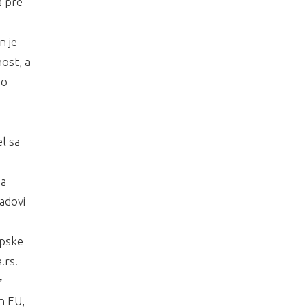
a pre
n je
ost, a
 o
l sa
ma
adovi
opske
.rs.
z
an EU,