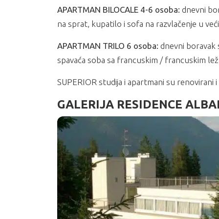
APARTMAN BILOCALE 4-6 osoba:
dnevni bor
na sprat, kupatilo i sofa na razvlačenje u ve
APARTMAN TRILO 6 osoba:
dnevni boravak 
spavaća soba sa francuskim / francuskim lež
SUPERIOR studija i apartmani su renovirani 
GALERIJA RESIDENCE ALBA