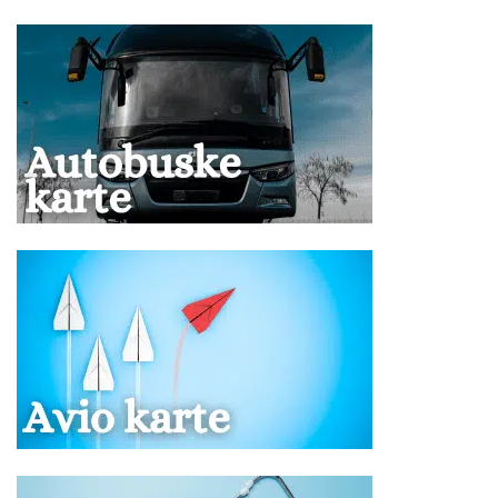
NAPOMENA za mesta u autobusu:
Raspored sedenja u
prevoznom sredstvu određuje se kompjuterski u zavisnosti
od kapaciteta i tipa istog, i ne postoji mogućnost rezervacije
željenog sedišta.
Ukoliko Vam ponuda za Vila VAVEL Leptokaria ne odgovara
pogledajte ponudu ostalih smeštaja u letovalištu
Leptokaria
ili
u ostalim letovalištima u
Olimpskoj regiji
u severnom delu
Grčke