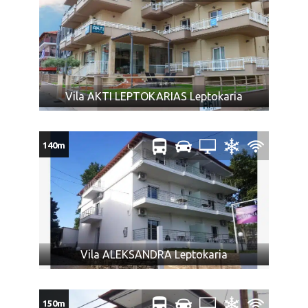
Grčke
doplata 35€
Negotin, Bor, Vršac (minimum 4 putnika) – doplata 30€
Zaječar, Pirot, Zrenjanin, Šabac, Sremska Mitrovica,
Požega, Užice (minimum 4 putnika) – doplata 25€
Čačak, Gornji Milanovac, Kraljevo, Ruma, Bečej
Vila AKTI LEPTOKARIAS Leptokaria
(minimum 4 putnika) – doplata 20€
Pančevo, Obrenovac, Kruševac (minimum 4 putnika) –
doplata 15€
140m
Batočina, Jagodina, Ćuprija, Paraćin, Pojate – popust 5€
Niš, Aleksinac, Leskovac, Vranje – popust 10€
CENA AUTOBUSKOG PREVOZA (za putnike koji koriste samo
prevoz):
Novi Sad: odrasli 80€, deca do 12 godina 70€
Beograd: odrasli 70€, deca do 12 godina 60€
Vila ALEKSANDRA Leptokaria
Niš: odrasli 65€, deca do 12 godina 55€
NAPOMENA za autobuski prevoz:
150m