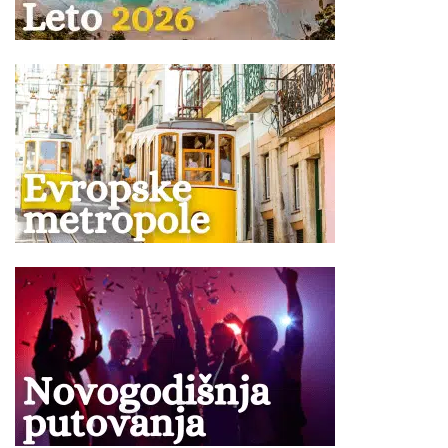
imovine, predmeta, ili za koje mi smatramo da su
nepodesni za prevoz zbog svoje težine, veličine, oblika
ili karaktera, ili koji su lomljivi ili isparivi, kao i predmeti sa
oštrim ili isturenim ivicama (npr. hrana koja nije
adekvatno pakovana, u skladu sa propisima; konzumno
ulje, kao i ostale zapaljive tečnosti; pesak i kamenje;
ćebad i jastuci; kuhinjsko posuđe i ostala oprema za
pripremu zimnice; stolice za plažu, životinje, kao i druga
roba koja nije za ličnu upotrebu).
Obeležite vaš prtljag: ime, prezime, telefon, kako bi u
slučaju gubitka lakše bio pronađen.
Za zaboravljene stvari agencija kao prevoznik ne
odgovara.
Prtljag koji je primljen na prevoz biće obeležen
agencijskim nalepnicama.
Prtljag bez nalepnice neće biti primljen na prevoz.
Vaša je odgovornost da proverite da li je Vaš prtljag
unet ili iznet iz autobusa.