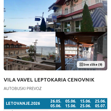
Sve slike (9)
VILA VAVEL LEPTOKARIA CENOVNIK
AUTOBUSKI PREVOZ
26.05.
05.06.
15.06.
25.06.
LETOVANJE.2026
05.06.
15.06.
25.06.
05.07.