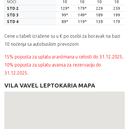
LETOVANJE.2026
26.05.
05.06.
15.06.
25.06.
NOĆI
10
10
10
10
05.06.
15.06.
25.06.
05.07.
STD 2
129*
179*
229
259
STD 3
99*
149*
189
199
STD 4
89*
119*
139
179
Cene u tabeli izražene su u € po osobi za boravak na bazi
10 noćenja sa autobuskim prevozom
15% popusta za uplatu aranžmana u celosti do 31.12.2025.
10% popusta za uplatu avansa za rezervaciju do
31.12.2025.
VILA VAVEL LEPTOKARIA MAPA