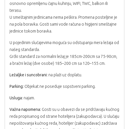
osnovno opremljenu čajnu kuhinju, WIFI, TWC, balkon ili
terasu.
U smeštajnim jedinicama nema peškira. Promena posteljine je
na pola boravka. Gosti sami vode računa o higijeni smeštajne
jedinice tokom boravka.
U pojedinim slučajevima moguća su odstupanja mera ležaja od
našeg standarda.
Grčki standard za normalni ležaj je 185cm-200cm sa 75-90cm,
a bračni ležaj (dve osobe) 185–200 cm sa 120–155 cm.
Ležaljke i suncobrani:
na plaži uz doplatu.
Parking:
Objekat ne poseduje sopstveni parking.
Usluga:
najam.
Važna napomena:
Gosti su u obavezi da se pridržavaju kućnog
reda propisanog od strane hotelijera (zakupodavca). U slučaju
nepoštovanja kućnog reda, hotelijer (zakupodavac) zadržava