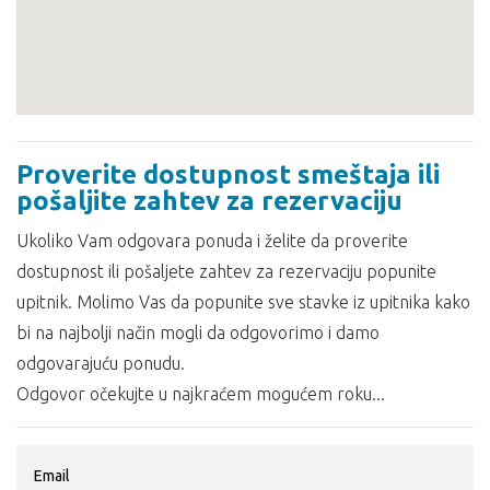
Proverite dostupnost smeštaja ili
pošaljite zahtev za rezervaciju
Ukoliko Vam odgovara ponuda i želite da proverite
dostupnost ili pošaljete zahtev za rezervaciju popunite
upitnik. Molimo Vas da popunite sve stavke iz upitnika kako
bi na najbolji način mogli da odgovorimo i damo
odgovarajuću ponudu.
Odgovor očekujte u najkraćem mogućem roku...