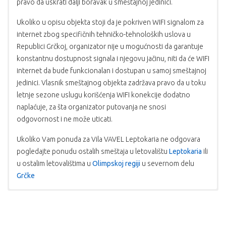
pravo da uskrati dalji boravak u smeštajnoj jedinici.
Ukoliko u opisu objekta stoji da je pokriven WIFI signalom za
internet zbog specifičnih tehničko-tehnoloških uslova u
Republici Grčkoj, organizator nije u mogućnosti da garantuje
konstantnu dostupnost signala i njegovu jačinu, niti da će WIFI
internet da bude funkcionalan i dostupan u samoj smeštajnoj
jedinici. Vlasnik smeštajnog objekta zadržava pravo da u toku
letnje sezone uslugu korišćenja WIFI konekcije dodatno
naplaćuje, za šta organizator putovanja ne snosi
odgovornost i ne može uticati.
Ukoliko Vam ponuda za Vila VAVEL Leptokaria ne odgovara
pogledajte ponudu ostalih smeštaja u letovalištu
Leptokaria
ili
u ostalim letovalištima u
Olimpskoj regiji
u severnom delu
Grčke
USLOVI PLAĆANJA:
PROGRAM PUTOVANJA AUTOBUSOM
PROGRAM PUTOVANJA SOPSTVENI
UPOZORENJE:
Mole se putnici da vode računa o svojim
putnim ispravama, novcu i stvarima kako na polasku, tako i u
PREVOZ
1.dan: Putovanje. Novi Sad – sastanak putnika u dogovoreno
Plaćanje se vrši u dinarskoj protivvrednosti po
toku trajanja aranžmana i boravka na destinaciji. Organizator
vreme, polazak autobusa. Ukrcavanje putnika duž auto-puta i
srednjem kursu NBS na dan uplate;