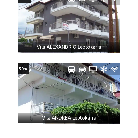
U slučaju da dva ili više putnika koji putuju zajedno
polaze iz različitih mesta, agencija ne može garantovati
da će prevoz biti obavljen istim prevoznim sredstvom i
da će sedeti zajedno.
Promene mesta ulaska putnika moguće su najkasnije 7
dana pre datuma polaska i ne mogu biti razlog
Vila ALEXANDRIO Leptokaria
odustanka putnika od aranžmana.
Tokom vožnje autobusom pušenje, konzumiranje
alkohola i opojnih sredstava je najstrože zabranjeno.
50m
Zadržavanje na free shop-u nije obavezujuće.
U slučaju nedovoljnog broja putnika na prevozu,
postoji mogućnost transfera drugim prevoznim
sredstvom sa dela puta do (ili sa) destinacije.
Maloletna lica, ukoliko putuju bez oba ili sa jednim
roditeljem, moraju imati saglasnost roditelja koji ne
Vila ANDREA Leptokaria
putuje, overenu kod nadležnog organa.
NAPOMENA ZA PRTLJAG: