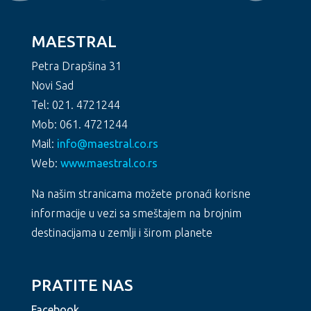
MAESTRAL
Petra Drapšina 31
Novi Sad
Tel: 021. 4721244
Mob: 061. 4721244
Mail:
info@maestral.co.rs
Web:
www.maestral.co.rs
Na našim stranicama možete pronaći korisne
informacije u vezi sa smeštajem na brojnim
destinacijama u zemlji i širom planete
PRATITE NAS
Facebook