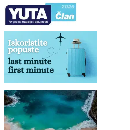
U odlasku i povratku ograničen je na 1 kofer
standardnih dimenzija do 23 kg, 1 ručni prtljag i dečija
kolica. Doplata iznosi 5€/kg ukoliko kofer prelazi
dozvoljenu kilažu. Suncobrani, ležaljke, ručni frižideri
(osim u izuzetnim situacijama uz medicinsku
dokumentaciju) i dodatne torbe nisu dozvoljeni.
Mini frižider je brojčano sastavni deo ličnog prtljaga.
Nećemo biti u obavezi da prevezemo prtljag koji prelazi
dozvoljeno.
U slučaju većeg broja prtljaga, prevoznik ili Organizator
putovanja (u interesu komfora ostalih putnika) nije u
obavezi da primi višak prtljaga.
Zabranjeni prtljag: bilo koje oružje, droge ili tečnosti
(osim lekova), kolica na baterije ili skutere, dečija kolica
koja se ne sklapaju, bicikle, surferske daske, hrana ili
bilo koje druge artikle ili supstance koje nisu
dozvoljene za prevoz prema zakonu bilo koje zemlje
kroz koju prolazi autobus (o čemu je putnik dužan da se
sam informiše), ili mogu izazvati povredu ili oštećenje