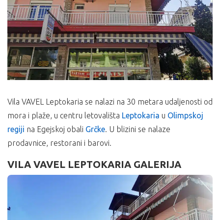
Vila VAVEL Leptokaria se nalazi na 30 metara udaljenosti od
mora i plaže, u centru letovališta
Leptokaria
u
Olimpskoj
regiji
na Egejskoj obali
Grčke
. U blizini se nalaze
prodavnice, restorani i barovi.
VILA VAVEL LEPTOKARIA GALERIJA