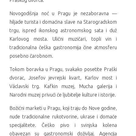
Praškog dvorca.
Novogodišnja noć u Pragu je nezaboravna —
hiljade turista i domaćina slave na Starogradskom
trgu, ispred ikonskog astronomskog sata i duž
Karlovog mosta. Ulični muzičari, topli vin i
tradicionalna češka gastronomija čine atmosferu
posebno čarobnom.
Tokom boravka u Pragu, svakako posetite Praški
dvorac, Josefov jevrejski kvart, Karlov most i
Václavski trg. Kafkin muzej, Mucha galerija i
Narodni muzej privući će ljubitelje kulture i istorije.
Božićni marketi u Pragu, koji traju do Nove godine,
nude tradicionalne rukotvorine, ukrase i domaće
specijalitete. Češko pivo i svinjska kolena
obavezan su gastronomski doživljaj. Agencija