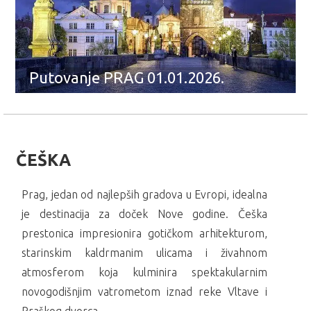
Putovanje PRAG 01.01.2026.
ČEŠKA
Prag, jedan od najlepših gradova u Evropi, idealna
je destinacija za doček Nove godine. Češka
prestonica impresionira gotičkom arhitekturom,
starinskim kaldrmanim ulicama i živahnom
atmosferom koja kulminira spektakularnim
novogodišnjim vatrometom iznad reke Vltave i