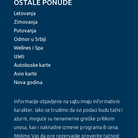
OSTALE PONUDE
Letovanja
Zimovanja
Putovanja
Odmor u Srbiji
Wellnes i Spa
Izleti
Autobuske karte
Avio karte
Nova godina
Informacije objavljene na sajtu imaju informativni
karakter. Iako se trudimo da svi podaci budu tačni i
ažurni, moguće su nenamerne greške prilikom
unosa, kao i naknadne izmene programa ili cena.
Molimo Vas da pre rezervacije proverite tačnost