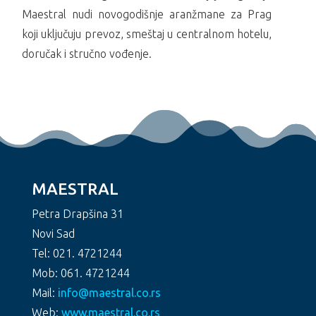
Maestral nudi novogodišnje aranžmane za Prag
koji uključuju prevoz, smeštaj u centralnom hotelu,
doručak i stručno vođenje.
MAESTRAL
Petra Drapšina 31
Novi Sad
Tel: 021. 4721244
Mob: 061. 4721244
Mail:
info@maestral.co.rs
Web:
www.maestral.co.rs