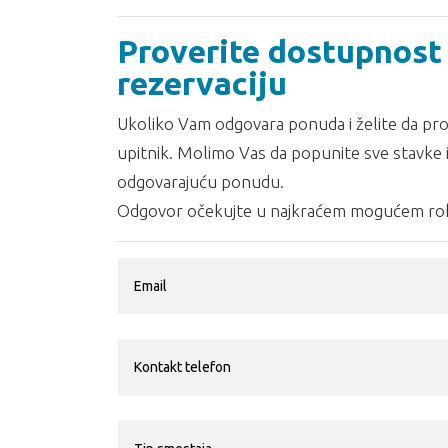
Proverite dostupnost 
rezervaciju
Ukoliko Vam odgovara ponuda i želite da prov
upitnik. Molimo Vas da popunite sve stavke i
odgovarajuću ponudu.
Odgovor očekujte u najkraćem mogućem rok