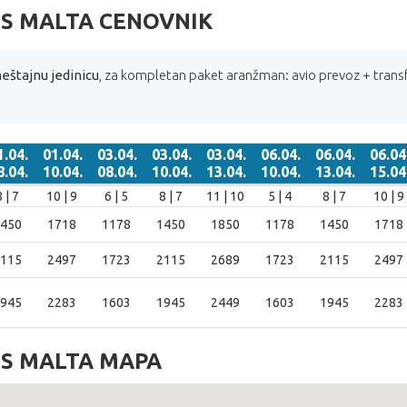
NS MALTA CENOVNIK
eštajnu jedinicu
, za kompletan paket aranžman: avio prevoz + trans
1.04.
01.04.
03.04.
03.04.
03.04.
06.04.
06.04.
06.04
8.04.
10.04.
08.04.
10.04.
13.04.
10.04.
13.04.
15.04
1.04.
01.04.
03.04.
03.04.
03.04.
06.04.
06.04.
06.04
8 | 7
10 | 9
6 | 5
8 | 7
11 | 10
5 | 4
8 | 7
10 | 9
8.04.
10.04.
08.04.
10.04.
13.04.
10.04.
13.04.
15.04
450
1718
1178
1450
1850
1178
1450
1718
115
2497
1723
2115
2689
1723
2115
2497
945
2283
1603
1945
2449
1603
1945
2283
NS MALTA MAPA