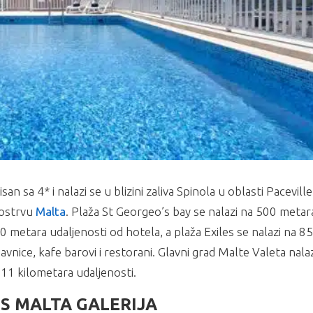
sa 4* i nalazi se u blizini zaliva Spinola u oblasti Paceville
 ostrvu
Malta
. Plaža St Georgeo’s bay se nalazi na 500 metar
50 metara udaljenosti od hotela, a plaža Exiles se nalazi na 8
nice, kafe barovi i restorani. Glavni grad Malte Valeta nalaz
11 kilometara udaljenosti.
S MALTA GALERIJA