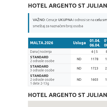
HOTEL ARGENTO ST JULIA
VAŽNO:
Cena je
UKUPNA
i odnosi se na
celu sm
smeštaj za naznačeni broj osoba
01.04.
0
MALTA.2026
Usluga
06.04.
0
MALTA.2026
Usluga
01.04.
0
Dana | noćenja
6 | 5
06.04.
0
STANDARD
ND
1178
1
2 odrasle osobe
STANDARD
ND
1723
2
3 odrasle osobe
STANDARD
2 odrasle osobe
ND
1603
1
1 dete 2-13g
HOTEL ARGENTO ST JULIA