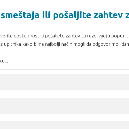
smeštaja ili pošaljite zahtev 
erite dostupnost ili pošaljete zahtev za rezervaciju popunit
z upitnika kako bi na najbolji način mogli da odgovorimo i d
u...