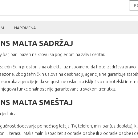
Po
OM
NAPOMENA
ANS MALTA SADRŽAJ
y bar, bar i bazen na krovu sa pogledom na zaliv i centar.
u zajedničkim prostorijama objekta, uz napomenu da hotel zadržava pravo
zone. Zbog tehničkih uslova na destinaciji, agencija ne garantuje stabil
eporuka agencije je da se gosti ne oslanjaju isključivo na hotelski interne
da njegova funkcionalnost nije garantovana u svakom trenutku.
ANS MALTA SMEŠTAJ
 jedinica.
ućnost dodavanja pomoćnog ležaja, TV, telefon, mini bar (uz doplatu), k
n ili terasu. Maksimalni kapacitet 3 odrasle osobe ili 2 odrasle osobe i d