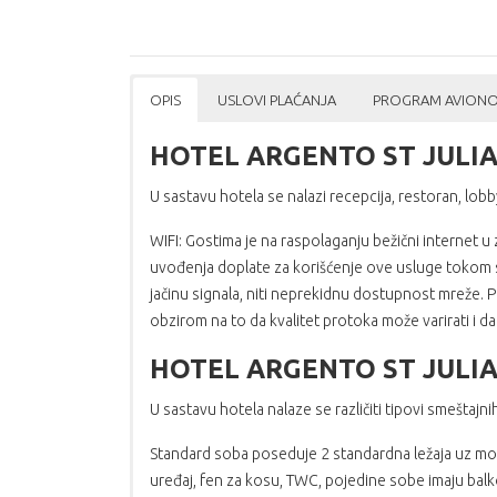
OPIS
USLOVI PLAĆANJA
PROGRAM AVION
HOTEL ARGENTO ST JULI
U sastavu hotela se nalazi recepcija, restoran, lobb
WIFI: Gostima je na raspolaganju bežični internet 
uvođenja doplate za korišćenje ove usluge tokom se
jačinu signala, niti neprekidnu dostupnost mreže. Pr
obzirom na to da kvalitet protoka može varirati i 
HOTEL ARGENTO ST JULI
U sastavu hotela nalaze se različiti tipovi smeštajnih
Standard soba poseduje 2 standardna ležaja uz mog
uređaj, fen za kosu, TWC, pojedine sobe imaju balko