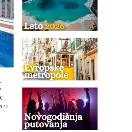
,
a
50
i se