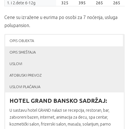
1. i 2.dete 6-12g
325
395
265
265
Cene su izražene u eurima po osobi za 7 noćenja, usluga
polupansion.
OPIS OBJEKTA
OPIS SMEŠTAJA
USLOVI
ATOBUSKI PREVOZ
USLOVI PLAĆANJA
HOTEL GRAND BANSKO SADRŽAJ:
U sastavu hotel GRAND nalazi se recepcija, restoran, bar,
zatvoreni bazen, internet, animacija za decu, spa centar,
kozmetički salon, frizerski salon, masaža, solarijum, parno