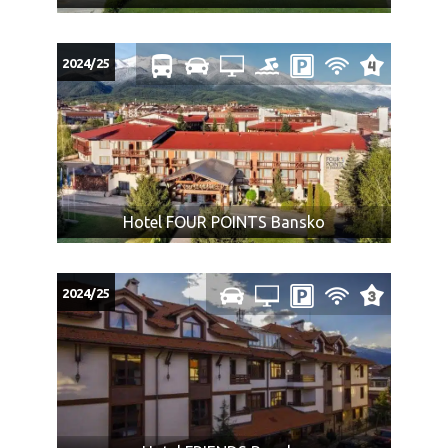
Treća odrasla osoba se može smestiti u dvokrevetnu
sobu sa pomoćnim ležajem u svim hotelima u kojima je
za istu naznačena cena. Treća osoba se može smestiti u
2024/25
dvokrevetnu sobu sa pomoćnim ležajem u svim
hotelima u kojima je za istu naznačena cena.
SKI PASS BANSKO
Hotel FOUR POINTS Bansko
2024/25