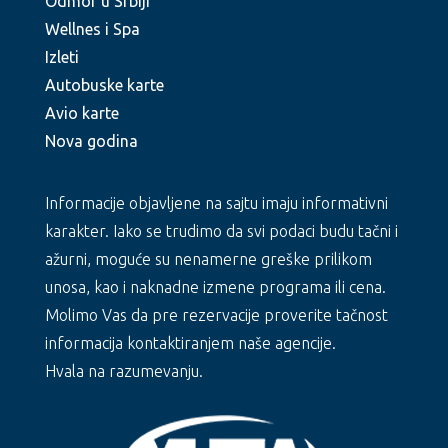
Odmor u Srbiji
Wellnes i Spa
Izleti
Autobuske karte
Avio karte
Nova godina
Informacije objavljene na sajtu imaju informativni
karakter. Iako se trudimo da svi podaci budu tačni i
ažurni, moguće su nenamerne greške prilikom
unosa, kao i naknadne izmene programa ili cena.
Molimo Vas da pre rezervacije proverite tačnost
informacija kontaktiranjem naše agencije.
Hvala na razumevanju.