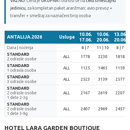
VAŽNO:
Cena je
UKUPNA
i odnosi se na
celu smeštajnu
jedinicu
, za kompletan paket aranžman: avio prevoz +
transfer + smeštaj za naznačeni broj osoba
10.06.
10.06.
13.06.
ANTALIJA.2026
Usluga
17.06.
20.06.
20.06.
ANTALIJA.2026
Usluga
10.06.
10.06.
13.06.
Dana | noćenja
8 | 7
11 | 10
8 | 7
17.06.
20.06.
20.06.
STANDARD
ALL
1778
2230
1818
2 odrasle osobe
STANDARD
ALL
1125
1465
1159
1 odrasla osoba
STANDARD
ALL
2523
3139
2577
3 odrasle osobe
STANDARD
2 odrasle osobe
ALL
2167
2619
2207
1 dete 2-3g
STANDARD
2 odrasle osobe
ALL
2407
2969
2457
1 dete 3-9g
HOTEL LARA GARDEN BOUTIQUE