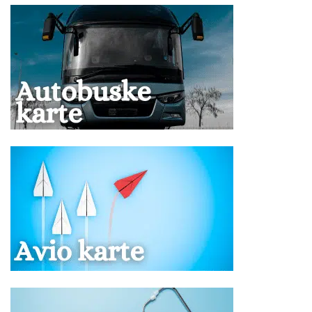
za 2 odrasle osobe i dvoje dece uzrasta definisanog u
tabeli rade se isključivo na upit.
U hotelima koji imaju mogućnost smeštaja 3
punoplatežne (odrasle) osobe, i jednog deteta u
standardnoj dvokrevetnoj sobi sa jednim pomoćnim
ležajem, po pravilu dete koristi zajednički ležaj, i soba se
radi na upit.
Treća odrasla osoba se može smestiti u standardnu
dvokrevetnu sobu sa pomoćnim ležajem, u smeštajnim
objektima u kojima je za istu naznačena cena, plaća
iznos naveden u tabeli programa putovanja, ima
smeštaj u pomoćnom ležaju, uslugu u hotelu kao
punoplatežna osoba.
Doplata za jednokrevetnu (1/1) sobu u većini hotela
iznosi od 40-90 % od ukupne cene aranžmana i cena je
naveden u tabeli programa putovanja.
Jednokrevetne sobe se rade isključivo na upit.
Doplata za korišćenje klima uređaja se vrši u agenciji