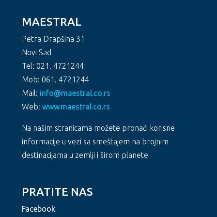
MAESTRAL
Petra Drapšina 31
Novi Sad
Tel: 021. 4721244
Mob: 061. 4721244
Mail:
info@maestral.co.rs
Web:
www.maestral.co.rs
Na našim stranicama možete pronaći korisne
informacije u vezi sa smeštajem na brojnim
destinacijama u zemlji i širom planete
PRATITE NAS
Facebook