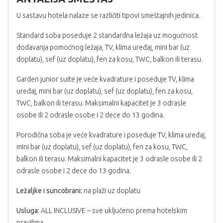
U sastavu hotela nalaze se različiti tipovi smeštajnih jedinica.
Standard soba poseduje 2 standardna ležaja uz mogućnost
dodavanja pomoćnog ležaja, TV, klima uređaj, mini bar (uz
doplatu), sef (uz doplatu), fen za kosu, TWC, balkon ili terasu.
Garden junior suite je veće kvadrature i poseduje TV, klima
uređaj, mini bar (uz doplatu), sef (uz doplatu), fen za kosu,
TWC, balkon ili terasu. Maksimalni kapacitet je 3 odrasle
osobe ili 2 odrasle osobe i 2 dece do 13 godina.
Porodična soba je veće kvadrature i poseduje TV, klima uređaj,
mini bar (uz doplatu), sef (uz doplatu), fen za kosu, TWC,
balkon ili terasu. Maksimalni kapacitet je 3 odrasle osobe ili 2
odrasle osobe i 2 dece do 13 godina.
Ležaljke i suncobrani:
na plaži uz doplatu
Usluga:
ALL INCLUSIVE – sve uključeno prema hotelskim
pravilima