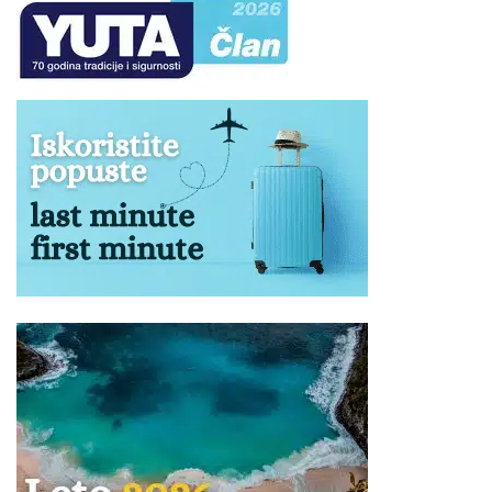
troškove fakultativnih izleta koji nisu sastavni deo
programa putovanja i predstavljaju zaseban ugovor sa
organizatorom izleta – agencijom ino partnera.
Ukoliko Vam ponuda za Hotel LARA GARDEN BOUTIQUE
Antalija ne odgovara pogledajte ponudu ostalih smeštaja u
letovalištu
Antalija
ili kompletnu ponudu letovališta
Turske
POPUSTI I DOPLATE:
Popusti za decu se primenjuju u pratnji dve
punoplatežne osobe u istoj sobi! Deca do 2 godine
imaju besplatan smeštaj u zajedničkom ležaju, NEMAJU
mesto u avionu i autobusu prilkom transfera, borave
GRATIS, ukoliko u programu nije drugačije određeno.
Deca od 0-6 godina NEMAJU mesto u autobusu u toku
transfera aerodrom-hotel-aerodrom.
U smeštajnoj jedinici samo jedno dete može da koristi
zajednički ležaj.
Ako su dva deteta istog uzrasta prvo dete plaća cenu