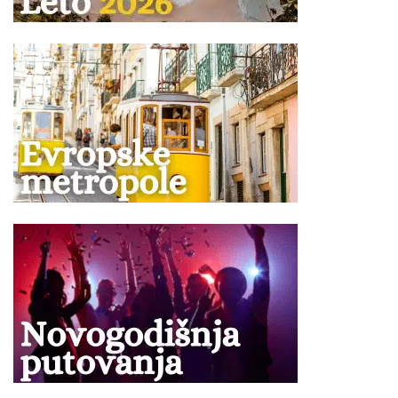
prvog deteta, a drugo dete plaća cenu drugog deteta iz
tabele.
Dete bilo kog uzrasta koje koristi osnovni ležaj plaća
punu cenu aranžmana.
U nekim hotelima postoji mogućnost određenog
popusta za dete koji se primenjuje u pratnji jedne
punoplatežne osobe u sobi i radi se isključivo na upit!
Prvo dete uzrasta predviđenog u tabeli (zavisno od
hotela), ukoliko u programu nije drugačije odredjeno, u
svim hotelima koristi zajednički ležaj.
U hotelima gde postoji mogućnost smeštaja dvoje
dece od 0 do 12 godina (12), ili 13 godina (13) u pratnji
dve punoplatežne osobe u standardnoj sobi, oba
deteta plaćaju iznos koji je naveden u tabeli programa
putovanja, s tim što jedno dete ima smeštaj u
pomoćnom ležaju, uslugu u hotelu kao punoplatežna
osoba, dok drugo dete ima smeštaj u zajedničkom
ležaju, uslugu u hotelu kao punoplatežna osoba.
Svi tipovi soba gde je cenovnikom predviđen smeštaj