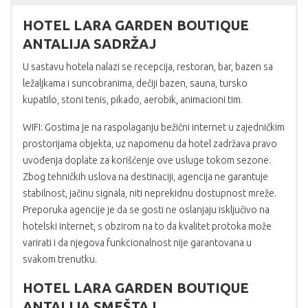
HOTEL LARA GARDEN BOUTIQUE
ANTALIJA SADRŽAJ
U sastavu hotela nalazi se recepcija, restoran, bar, bazen sa
ležaljkama i suncobranima, dečiji bazen, sauna, tursko
kupatilo, stoni tenis, pikado, aerobik, animacioni tim.
WIFI: Gostima je na raspolaganju bežični internet u zajedničkim
prostorijama objekta, uz napomenu da hotel zadržava pravo
uvođenja doplate za korišćenje ove usluge tokom sezone.
Zbog tehničkih uslova na destinaciji, agencija ne garantuje
stabilnost, jačinu signala, niti neprekidnu dostupnost mreže.
Preporuka agencije je da se gosti ne oslanjaju isključivo na
hotelski internet, s obzirom na to da kvalitet protoka može
varirati i da njegova funkcionalnost nije garantovana u
svakom trenutku.
HOTEL LARA GARDEN BOUTIQUE
ANTALIJA SMEŠTAJ