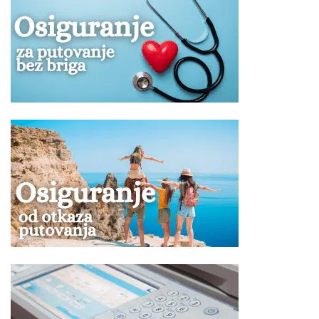
prilikom rezervacije kod hotela kod kojih je uz opis
naglašeno da se ista dodatno naplaćuje!
Po ovom programu ne postoji mogućnost umanjenja
za sopstveni prevoz.
Ukoliko Vam ponuda za Hotel LARA GARDEN BOUTIQUE
Antalija ne odgovara pogledajte ponudu ostalih smeštaja u
letovalištu
Antalija
ili kompletnu ponudu letovališta
Turske