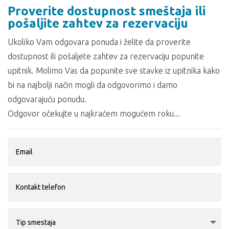
Proverite dostupnost smeštaja ili
pošaljite zahtev za rezervaciju
Ukoliko Vam odgovara ponuda i želite da proverite
dostupnost ili pošaljete zahtev za rezervaciju popunite
upitnik. Molimo Vas da popunite sve stavke iz upitnika kako
bi na najbolji način mogli da odgovorimo i damo
odgovarajuću ponudu.
Odgovor očekujte u najkraćem mogućem roku...