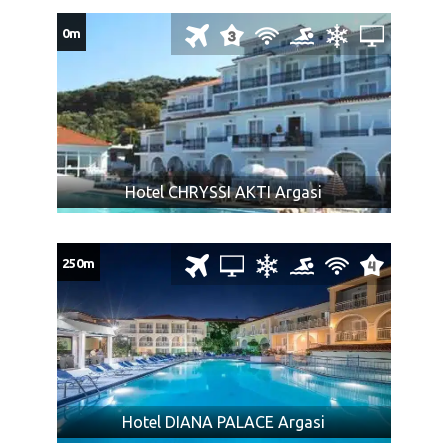
2€, hoteli 3* – 5€, hoteli 4* – 10€, hoteli 5* – 15€.
Plaćanje boravišne takse se vrši na licu mesta,
0m
gotovinski,
individualne troškove,
usluge koje nisu predviđene programom i
troškove fakultativnih izleta koji nisu sastavni deo
programa putovanja i predstavljaju zaseban ugovor sa
organizatorom izleta – agencijom ino partnera.
Hotel CHRYSSI AKTI Argasi
Ukoliko Vam ponuda za Hotel MAJESTIC Laganas ne
odgovara pogledajte ponudu ostalih smeštaja na ostrvu
Zakintos
ili ponudu smeštaja na drugim
ostrvima Grčke
ili
250m
kompletnu ponudu za letovanje
u Grčkoj
PRTLJAG:
Dozvoljena težina prtljaga 23kg po osobi (INF težina
prtljaga 10kg i sklopiva kolica do 7kg), a ručnog prtljaga
8kg po osobi.
Hotel DIANA PALACE Argasi
Svaki višak prtljaga se dodatno naplaćuje (prema