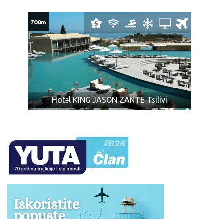
pravilima i tarifama koje odredjuje avio prevoznik, a na
koje organizator putovanja ne može imati uticaja).
700m
Mole se putnici da prilikom rezervacije, a najkasnije 15
dana pred putovanje dostave tačna imena i prezimena
onako kako je napisano u pasošu (dostaviti fotokopiju
prve strane pasoša). U suprotnom svaka promena
posle navedong roka podleže dodatnoj naplati od
strane avio kompanije koju snose sami putnici!
Hotel KING JASON ZANTE Tsilivi
POPUSTI I DOPLATE:
Deca do 2 godine imaju besplatan smeštaj u
zajedničkom ležaju, NEMAJU mesto u avionu i
autobusu prilikom transfera,
Prvo dete uzrasta predviđenog u tabeli (zavisno od
hotela), ukoliko u programu nije drugačije odredjeno, u
svim hotelima koristi zajednički ležaj,
U hotelima gde postoji mogućnost smeštaja dvoje
dece od 0 do 12 godina, ili 13 godina u pratnji dve
punoplatežne osobe u standardnoj sobi, oba deteta