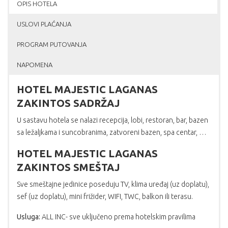
OPIS HOTELA
USLOVI PLAĆANJA
PROGRAM PUTOVANJA
NAPOMENA
HOTEL MAJESTIC LAGANAS
ZAKINTOS SADRŽAJ
U sastavu hotela se nalazi recepcija, lobi, restoran, bar, bazen
sa ležaljkama i suncobranima, zatvoreni bazen, spa centar, …
HOTEL MAJESTIC LAGANAS
ZAKINTOS SMEŠTAJ
Sve smeštajne jedinice poseduju TV, klima uređaj (uz doplatu),
sef (uz doplatu), mini frižider, WIFI, TWC, balkon ili terasu.
Usluga:
ALL INC- sve uključeno prema hotelskim pravilima