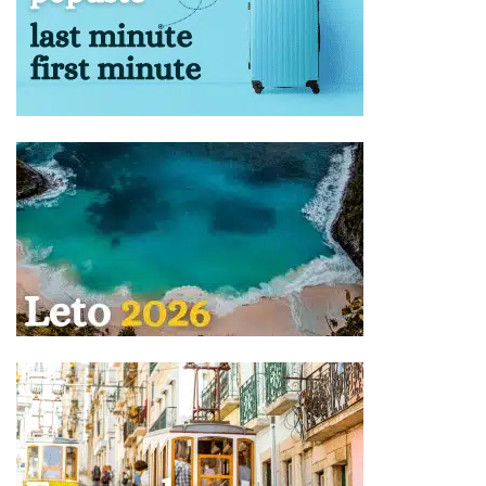
plaćaju iznos koji je naveden u tabeli programa
putovanja, s tim što jedno dete ima smeštaj u
pomoćnom ležaju, uslugu u hotelu kao punoplatežna
osoba, dok drugo dete ima smeštaj u zajedničkom
ležaju, uslugu u hotelu kao punoplatežna osoba,
Deca od 2-6 godina plaćaju iznos koji je naveden u
tabeli programa putovanja, IMAJU mesto u autobusu u
toku transfera aerodrom – hotel – aerodrom i imaju
besplatan smeštaj u zajedničkom ležaju u nekim
hotelima,
Dete bilo kog uzrasta koje koristi osnovni ležaj plaća
punu cenu aranžmana,
Treća odrasla osoba se može smestiti u standardnu
dvokrevetnu sobu sa pomoćnim ležajem, u smeštajnim
objektima u kojima je za istu naznačena cena, plaća
iznos naveden u tabeli programa putovanja, ima
smeštaj u pomoćnom ležaju, uslugu u hotelu kao
punoplatežna osoba,