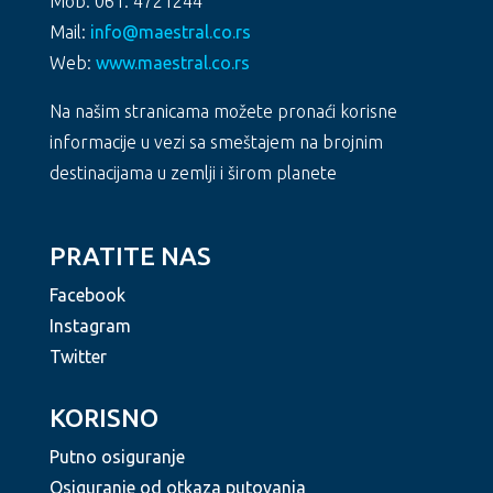
Mob: 061. 4721244
Mail:
info@maestral.co.rs
Web:
www.maestral.co.rs
Na našim stranicama možete pronaći korisne
informacije u vezi sa smeštajem na brojnim
destinacijama u zemlji i širom planete
PRATITE NAS
Facebook
Instagram
Twitter
KORISNO
Putno osiguranje
Osiguranje od otkaza putovanja