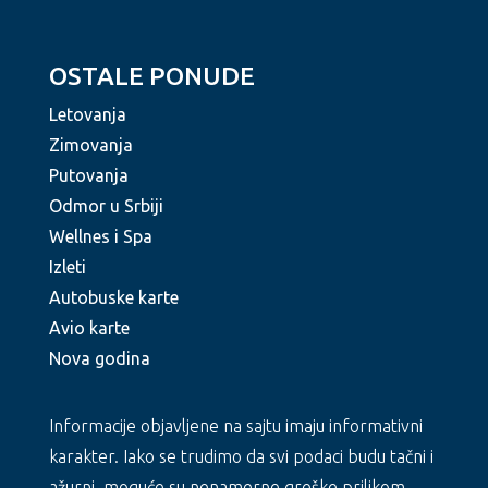
OSTALE PONUDE
Letovanja
Zimovanja
Putovanja
Odmor u Srbiji
Wellnes i Spa
Izleti
Autobuske karte
Avio karte
Nova godina
Informacije objavljene na sajtu imaju informativni
karakter. Iako se trudimo da svi podaci budu tačni i
ažurni, moguće su nenamerne greške prilikom