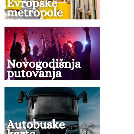
Doplata za jednokrevetnu (1/1) sobu u većini hotela
iznosi od 100 % od ukupne cene aranžmana i cena je
naveden u tabeli programa putovanja. Jednokrevetne
sobe se rade isključivo na upit.
Doplata za korišćenje klima uređaja se vrši na licu
mesta.
Ukoliko Vam ponuda za Hotel MAJESTIC Laganas ne
odgovara pogledajte ponudu ostalih smeštaja na ostrvu
Zakintos
ili ponudu smeštaja na drugim
ostrvima Grčke
ili
kompletnu ponudu za letovanje
u Grčkoj