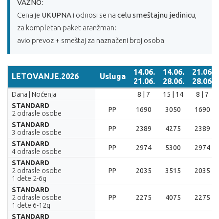
VAŽNO:
Cena je
UKUPNA
i odnosi se na
celu smeštajnu jedinicu
,
za kompletan paket aranžman:
avio prevoz + smeštaj za naznačeni broj osoba
14.06.
14.06.
21.06.
LETOVANJE.2026
Usluga
21.06.
28.06.
28.06.
LETOVANJE.2026
Usluga
14.06.
14.06.
21.06.
Dana | Noćenja
8 | 7
15 | 14
8 | 7
21.06.
28.06.
28.06.
STANDARD
PP
1690
3050
1690
2 odrasle osobe
STANDARD
PP
2389
4275
2389
3 odrasle osobe
STANDARD
PP
2974
5300
2974
4 odrasle osobe
STANDARD
2 odrasle osobe
PP
2035
3515
2035
1 dete 2-6g
STANDARD
2 odrasle osobe
PP
2275
4075
2275
1 dete 6-12g
STANDARD