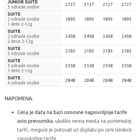
JUNIOR SUITE
2127
2127
2127
2127
3 odrasle osobe
SUITE
2 odrasle osobe
1893
1893
1893
1893
1 dete 2-12g
SUITE
2 odrasle osobe
2458
2458
2458
2458
2 dece 2-12g
SUITE
2183
2183
2183
2183
3 odrasle osobe
SUITE
3 odrasle osobe
2558
2558
2558
2558
1 dete 2-12g
SUITE
2848
2848
2848
2848
4 odrasle osobe
NAPOMENA:
Cena je data na bazi osnovne najpovoljnije tarife
avio prevoznika
, ukoliko nema mesta na pomenutoj
tarifi, moguće je putovati uz doplatu po ceni sledeće
raspoložive tarife.