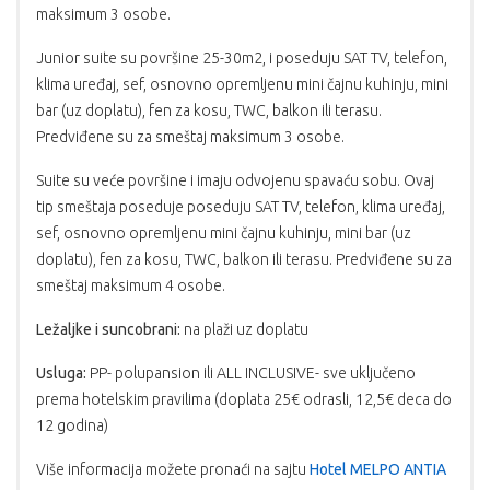
maksimum 3 osobe.
Junior suite su površine 25-30m2, i poseduju SAT TV, telefon,
klima uređaj, sef, osnovno opremljenu mini čajnu kuhinju, mini
bar (uz doplatu), fen za kosu, TWC, balkon ili terasu.
Predviđene su za smeštaj maksimum 3 osobe.
Suite su veće površine i imaju odvojenu spavaću sobu. Ovaj
tip smeštaja poseduje poseduju SAT TV, telefon, klima uređaj,
sef, osnovno opremljenu mini čajnu kuhinju, mini bar (uz
doplatu), fen za kosu, TWC, balkon ili terasu. Predviđene su za
smeštaj maksimum 4 osobe.
Ležaljke i suncobrani:
na plaži uz doplatu
Usluga:
PP- polupansion ili ALL INCLUSIVE- sve uključeno
prema hotelskim pravilima (doplata 25€ odrasli, 12,5€ deca do
12 godina)
Više informacija možete pronaći na sajtu
Hotel MELPO ANTIA