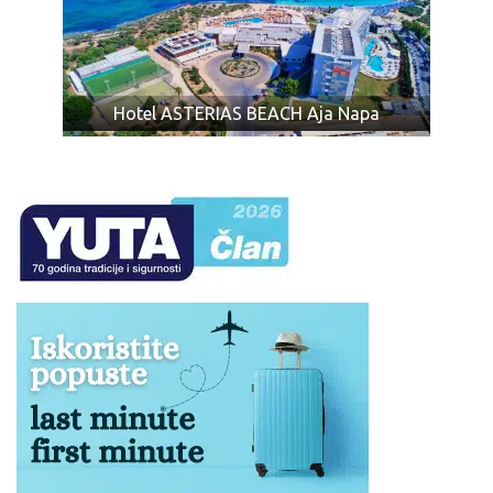
naknadne promene koje organizatoru putovanja nisu
cenovniku.
poznate, ne mogu biti relevantne.
RASPORED LETOVA >>>
Vreme rada klima uređaja, razlikuje se u zavisnosti od
hotela i ne podrazumeva 24 sata neprekidnog trajanja.
Ukoliko Vam ponuda za Hotel MELPO ANTIA Aja Napa Kipar iz
Cena hotela pretežno zavisi od kvaliteta i lokacije.
Hotel ASTERIAS BEACH Aja Napa
nekog razloga ne odgovara pogledajte ponudu za ostale
Strogo je zabranjeno unošenje i iznošenje hrane i pića
hotele na ostrvu
Kipar
.
u i iz hotelskih objekata.
Ukoliko Vam ponuda za Hotel MELPO ANTIA Aja Napa Kipar iz
nekog razloga ne odgovara pogledajte ponudu za ostale
hotele na ostrvu
Kipar
.