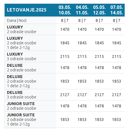
03.05.
04.05.
05.05.
07.05.
LETOVANJE.2025
10.05.
11.05.
12.05.
14.05.
LETOVANJE.2025
03.05.
04.05.
05.05.
07.05.
Dana | Noći
8 | 7
8 | 7
8 | 7
8 | 7
10.05.
11.05.
12.05.
14.05.
LUXURY
1470
1470
1470
1470
2 odrasle osobe
LUXURY
2 odrasle osobe
1845
1845
1845
1845
1 dete 2-12g
LUXURY
2115
2115
2115
2115
3 odrasle osobe
DELUXE
1478
1478
1478
1478
2 odrasle osobe
DELUXE
2 odrasle osobe
1853
1853
1853
1853
1 dete 2-12g
DELUXE
2127
2127
2127
2127
3 odrasle osobe
JUNIOR SUITE
1478
1478
1478
1478
2 odrasle osobe
JUNIOR SUITE
2 odrasle osobe
1853
1853
1853
1853
1 dete 2-12g