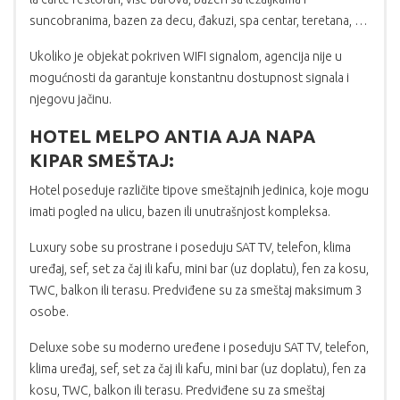
suncobranima, bazen za decu, đakuzi, spa centar, teretana, …
Ukoliko je objekat pokriven WIFI signalom, agencija nije u
mogućnosti da garantuje konstantnu dostupnost signala i
njegovu jačinu.
HOTEL MELPO ANTIA AJA NAPA
KIPAR SMEŠTAJ:
Hotel poseduje različite tipove smeštajnih jedinica, koje mogu
imati pogled na ulicu, bazen ili unutrašnjost kompleksa.
Luxury sobe su prostrane i poseduju SAT TV, telefon, klima
uređaj, sef, set za čaj ili kafu, mini bar (uz doplatu), fen za kosu,
TWC, balkon ili terasu. Predviđene su za smeštaj maksimum 3
osobe.
Deluxe sobe su moderno uređene i poseduju SAT TV, telefon,
klima uređaj, sef, set za čaj ili kafu, mini bar (uz doplatu), fen za
kosu, TWC, balkon ili terasu. Predviđene su za smeštaj