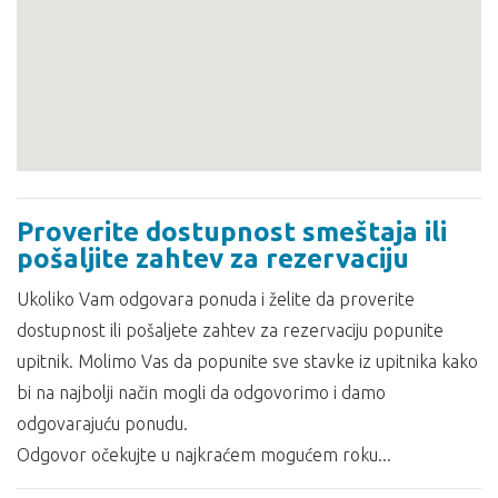
Proverite dostupnost smeštaja ili
pošaljite zahtev za rezervaciju
Ukoliko Vam odgovara ponuda i želite da proverite
dostupnost ili pošaljete zahtev za rezervaciju popunite
upitnik. Molimo Vas da popunite sve stavke iz upitnika kako
bi na najbolji način mogli da odgovorimo i damo
odgovarajuću ponudu.
Odgovor očekujte u najkraćem mogućem roku...