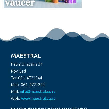
MAESTRAL
Petra Drapšina 31
Novi Sad
Tel: 021. 4721244
Mob: 061. 4721244
Mail:
info@maestral.co.rs
Web:
www.maestral.co.rs