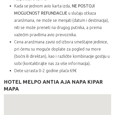
Kada se jednom avio karta izda,
NE POSTOJI
MOGUĆNOST REFUNDACIJE
u slučaju otkaza
aranžmana, ne može se menjati (datum i destinacija),
niti se može preneti na drugog putnika, a prema
važećim pravilima avio prevoznika.
Cena aranžmana zavisi od izbora smeštajne jedinice,
pri čemu su moguće doplate za pogled na more
(bočni ili direktan), kao i različite kombinacije gostiju u
sobi (kontaktirajte nas za više informacija).
Dete uzrasta 0-2 godine plaća 69€
HOTEL MELPO ANTIA AJA NAPA KIPAR
MAPA