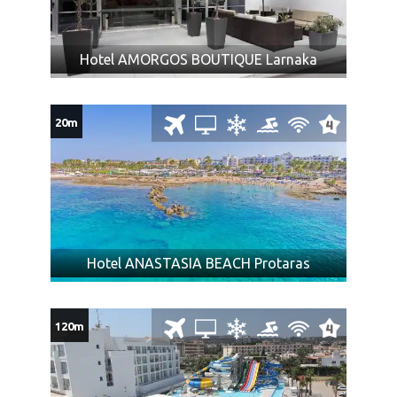
tehničkih uslova, organizator nije u mogućnosti da
novcu i stvarima kako na polasku, tako i u toku trajanja
garantuje konstantnu dostupnost signala i njegovu
aranžmana i boravka na destinaciji. Organizator putovanja ne
jačinu, niti da će WIFI internet da bude funkcionalan i
Hotel AMORGOS BOUTIQUE Larnaka
može snositi odgovornost u slučaju bilo kakve incidentne
dostupan u samoj smeštajnoj jedinici. Hotel zadržava
situacije (krađe, tuče…) već je to u isključivoj nadležnosti
pravo da u toku zimske sezone uslugu korišćenja WIFI
lokalnih policijskih organa, kojima se u ovom slučaju treba
konekcije dodatno naplaćuje, za šta organizator
20m
odmah obratiti.
putovanja ne snosi odgovornost i ne može uticati.
U slučaju ranijeg napuštanja smeštaja ne postoji
Ukoliko Vam ponuda za Hotel MELPO ANTIA Aja Napa Kipar iz
mogućnost bilo kakve refundacije, a prema pravilima
nekog razloga ne odgovara pogledajte ponudu za ostale
hotela.
hotele na ostrvu
Kipar
.
OTKAZ REZERVACIJE
ZA SVE SMEŠTAJNE OBJEKTE IZ
U CENU JE UKLJUČENO:
PROGRAMA PODLEŽE TROŠKOVIMA OTKAZA U IZNOSU OD
Hotel ANASTASIA BEACH Protaras
50% DO 100% OD CENE ARANŽMANA BEZ OBZIRA NA
Avio prevoz na relaciji Beograd-Kipar-Beograd avio
DATUM OTKAZA, A PREMA UGOVOROM PREDVIĐENIM
kompanijom AIR SERBIA (redovna linija),
USLOVIMA HOTELA. POŠTOVANI PUTNICI OBAVEŠTAVAMO
Avio takse (trenutno 69,70€), avio takse koje su
120m
VAS, DA SHODNO UGOVORENIM OBAVEZAMA PLAĆANJA
podložne promenama (tačan iznos doplate za gorivo
KOJA SE PRIMENJUJU ZA RANI BOOKING PRIMLJENA
biće poznat 5 dana pred put)
NOVČANA SREDSTVA NA IME REZERVACIJE U ODREĐENOM
dozvoljeni ručni prtljag 8 kg – dimenzija 40x23x55cm