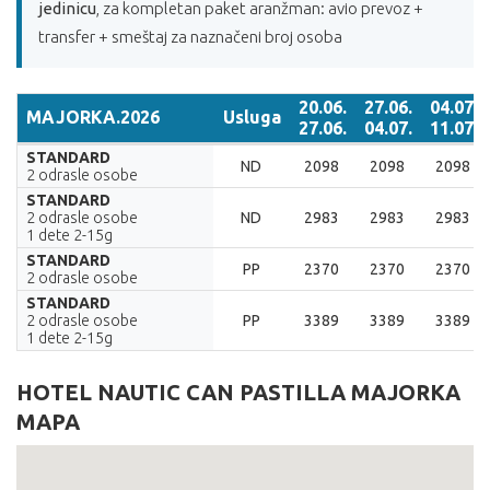
jedinicu
, za kompletan paket aranžman: avio prevoz +
transfer + smeštaj za naznačeni broj osoba
20.06.
27.06.
04.07.
MAJORKA.2026
Usluga
27.06.
04.07.
11.07.
MAJORKA.2026
Usluga
20.06.
27.06.
04.07.
STANDARD
ND
2098
2098
2098
27.06.
04.07.
11.07.
2 odrasle osobe
STANDARD
2 odrasle osobe
ND
2983
2983
2983
1 dete 2-15g
STANDARD
PP
2370
2370
2370
2 odrasle osobe
STANDARD
2 odrasle osobe
PP
3389
3389
3389
1 dete 2-15g
HOTEL NAUTIC CAN PASTILLA MAJORKA
MAPA