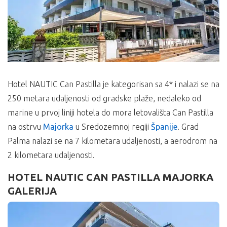
Hotel NAUTIC Can Pastilla je kategorisan sa 4* i nalazi se na
250 metara udaljenosti od gradske plaže, nedaleko od
marine u prvoj liniji hotela do mora letovališta Can Pastilla
na ostrvu
Majorka
u Sredozemnoj regiji
Španije
. Grad
Palma nalazi se na 7 kilometara udaljenosti, a aerodrom na
2 kilometara udaljenosti.
HOTEL NAUTIC CAN PASTILLA MAJORKA
GALERIJA