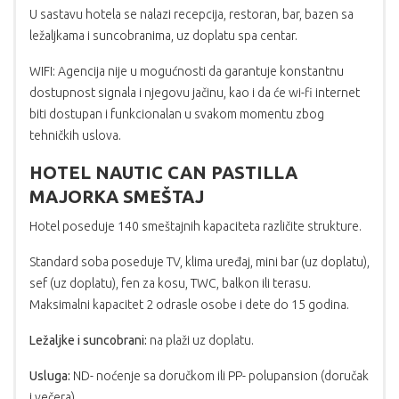
U sastavu hotela se nalazi recepcija, restoran, bar, bazen sa
ležaljkama i suncobranima, uz doplatu spa centar.
WIFI: Agencija nije u mogućnosti da garantuje konstantnu
dostupnost signala i njegovu jačinu, kao i da će wi-fi internet
biti dostupan i funkcionalan u svakom momentu zbog
tehničkih uslova.
HOTEL NAUTIC CAN PASTILLA
MAJORKA SMEŠTAJ
Hotel poseduje 140 smeštajnih kapaciteta različite strukture.
Standard soba poseduje TV, klima uređaj, mini bar (uz doplatu),
sef (uz doplatu), fen za kosu, TWC, balkon ili terasu.
Maksimalni kapacitet 2 odrasle osobe i dete do 15 godina.
Ležaljke i suncobrani:
na plaži uz doplatu.
Usluga:
ND- noćenje sa doručkom ili PP- polupansion (doručak
i večera)