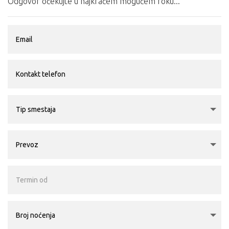
Odgovor očekujte u najkraćem mogućem roku...