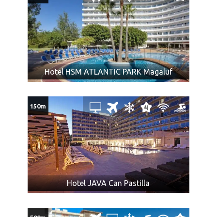
ležaju, uslugu u hotelu kao punoplatežna osoba,
Deca od 2-11 godina ili 2-12 godina ili 2-13 godina ili 2-
14 godina ili 2-15 godina plaćaju iznos koji je naveden u
tabeli programa putovanja, IMAJU mesto u autobusu u
toku transfera aerodrom – hotel – aerodrom i imaju
besplatan smeštaj u zajedničkom ležaju u nekim
Hotel HSM ATLANTIC PARK Magaluf
hotelima,
Dete bilo kog uzrasta koje koristi osnovni ležaj plaća
punu cenu aranžmana,
150m
Treća odrasla osoba se može smestiti u standardnu
dvokrevetnu sobu sa pomoćnim ležajem, u smeštajnim
objektima u kojima je za istu naznačena cena, plaća
iznos naveden u tabeli programa putovanja, ima
smeštaj u pomoćnom ležaju, uslugu u hotelu kao
punoplatežna osoba i radi se isključivo na upit,
Doplata za 1/1 sobu u većini hotela iznosi 100% od
Hotel JAVA Can Pastilla
ukupne cene aranžmana i cena je navedena u tabeli
programa putovanja. Jednokrevetne sobe se rade