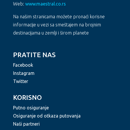
Web:
www.maestral.co.rs
Na našim stranicama možete pronaći korisne
informacije u vezi sa smeštajem na brojnim
destinacijama u zemlji i širom planete
PRATITE NAS
Facebook
Instagram
Twitter
KORISNO
Putno osiguranje
Osiguranje od otkaza putovanja
Naši partneri