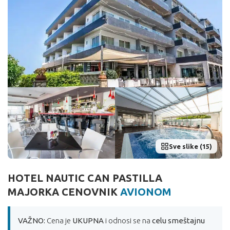
Sve slike (15)
HOTEL NAUTIC CAN PASTILLA
MAJORKA CENOVNIK
AVIONOM
VAŽNO:
Cena je
UKUPNA
i odnosi se na
celu smeštajnu