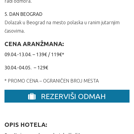
radi odmora.
5. DAN BEOGRAD
Dolazak u Beograd na mesto polaska u ranim jutarnjim
časovima.
CENA ARANŽMANA:
09.04.-13.04. – 139€ / 119€*
30.04.-04.05. – 129€
* PROMO CENA – OGRANIČEN BROJ MESTA
REZERVIŠI ODMAH
OPIS HOTELA: