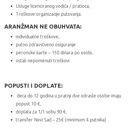
Usluge licenciranog vodiča / pratioca,
Troškove organizacije putovanja.
ARANŽMAN NE OBUHVATA:
individualne troškove,
putno zdravstveno osiguranje
peronske karte – 150 dinara po osobi,
ostali nepomenuti troškovi
POPUSTI I DOPLATE:
deca do 12 godina u pratnji dve odrasle osobe imaju
popust 10 €,
doplata za 1/1 sobu 90 €.
transfer Novi Sad – 25€ (minimum 4 putnika)