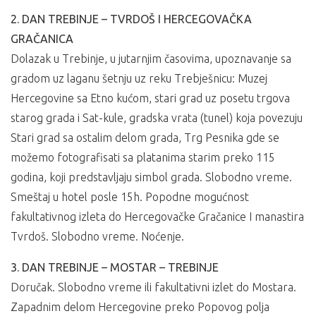
2. DAN TREBINJE – TVRDOŠ I HERCEGOVAČKA
GRAČANICA
Dolazak u Trebinje, u jutarnjim časovima, upoznavanje sa
gradom uz laganu šetnju uz reku Trebješnicu: Muzej
Hercegovine sa Etno kućom, stari grad uz posetu trgova
starog grada i Sat-kule, gradska vrata (tunel) koja povezuju
Stari grad sa ostalim delom grada, Trg Pesnika gde se
možemo fotografisati sa platanima starim preko 115
godina, koji predstavljaju simbol grada. Slobodno vreme.
Smeštaj u hotel posle 15h. Popodne mogućnost
fakultativnog izleta do Hercegovačke Gračanice I manastira
Tvrdoš. Slobodno vreme. Noćenje.
3. DAN TREBINJE – MOSTAR – TREBINJE
Doručak. Slobodno vreme ili fakultativni izlet do Mostara.
Zapadnim delom Hercegovine preko Popovog polja