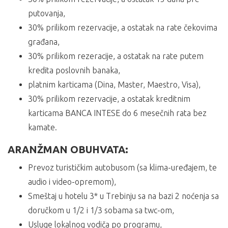
putovanja,
30% prilikom rezervacije, a ostatak na rate čekovima
građana,
30% prilikom rezeracije, a ostatak na rate putem
kredita poslovnih banaka,
platnim karticama (Dina, Master, Maestro, Visa),
30% prilikom rezervacije, a ostatak kreditnim
karticama BANCA INTESE do 6 mesečnih rata bez
kamate.
ARANŽMAN OBUHVATA:
Prevoz turističkim autobusom (sa klima-uređajem, te
audio i video-opremom),
Smeštaj u hotelu 3* u Trebinju sa na bazi 2 noćenja sa
doručkom u 1/2 i 1/3 sobama sa twc-om,
Usluge lokalnog vodiča po programu,