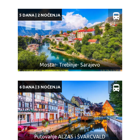
5 DANA | 2 NOĆENJA
Mostar- Trebinje- Sarajevo
6 DANA | 3 NOĆENJA
Putovanje ALZAS i ŠVARCVALD