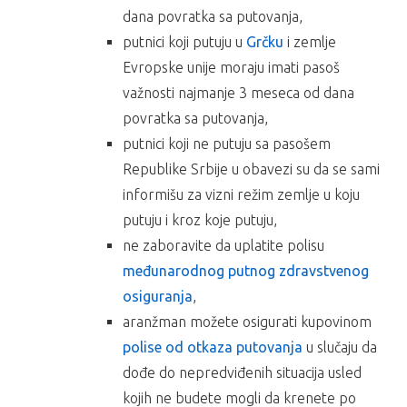
dana povratka sa putovanja,
putnici koji putuju u
Grčku
i zemlje
Evropske unije moraju imati pasoš
važnosti najmanje 3 meseca od dana
povratka sa putovanja,
putnici koji ne putuju sa pasošem
Republike Srbije u obavezi su da se sami
informišu za vizni režim zemlje u koju
putuju i kroz koje putuju,
ne zaboravite da uplatite polisu
međunarodnog putnog zdravstvenog
osiguranja
,
aranžman možete osigurati kupovinom
polise od otkaza putovanja
u slučaju da
dođe do nepredviđenih situacija usled
kojih ne budete mogli da krenete po