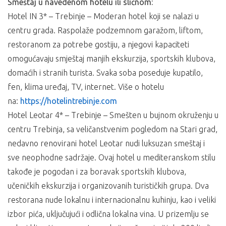
Smeštaj u navedenom hotelu ili sličnom:
Hotel IN 3* – Trebinje – Moderan hotel koji se nalazi u
centru grada. Raspolaže podzemnom garažom, liftom,
restoranom za potrebe gostiju, a njegovi kapaciteti
omogućavaju smještaj manjih ekskurzija, sportskih klubova,
domaćih i stranih turista. Svaka soba poseduje kupatilo,
fen, klima uređaj, TV, internet. Više o hotelu
na:
https://hotelintrebinje.com
Hotel Leotar 4* – Trebinje – Smešten u bujnom okruženju u
centru Trebinja, sa veličanstvenim pogledom na Stari grad,
nedavno renovirani hotel Leotar nudi luksuzan smeštaj i
sve neophodne sadržaje. Ovaj hotel u mediteranskom stilu
takođe je pogodan i za boravak sportskih klubova,
učeničkih ekskurzija i organizovanih turističkih grupa. Dva
restorana nude lokalnu i internacionalnu kuhinju, kao i veliki
izbor pića, uključujući i odlična lokalna vina. U prizemlju se