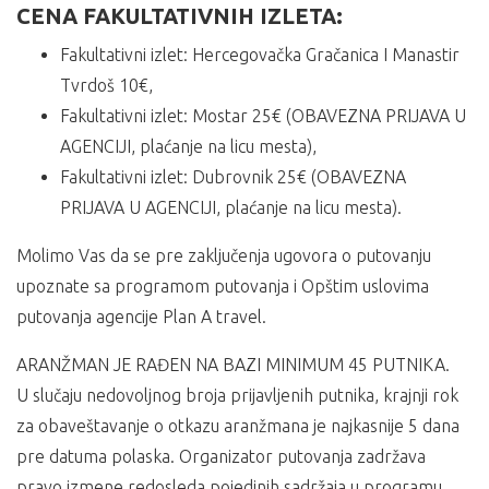
CENA FAKULTATIVNIH IZLETA:
Fakultativni izlet: Hercegovačka Gračanica I Manastir
Tvrdoš 10€,
Fakultativni izlet: Mostar 25€ (OBAVEZNA PRIJAVA U
AGENCIJI, plaćanje na licu mesta),
Fakultativni izlet: Dubrovnik 25€ (OBAVEZNA
PRIJAVA U AGENCIJI, plaćanje na licu mesta).
Molimo Vas da se pre zaključenja ugovora o putovanju
upoznate sa programom putovanja i Opštim uslovima
putovanja agencije Plan A travel.
ARANŽMAN JE RAĐEN NA BAZI MINIMUM 45 PUTNIKA.
U slučaju nedovoljnog broja prijavljenih putnika, krajnji rok
za obaveštavanje o otkazu aranžmana je najkasnije 5 dana
pre datuma polaska. Organizator putovanja zadržava
pravo izmene redosleda pojedinih sadržaja u programu.