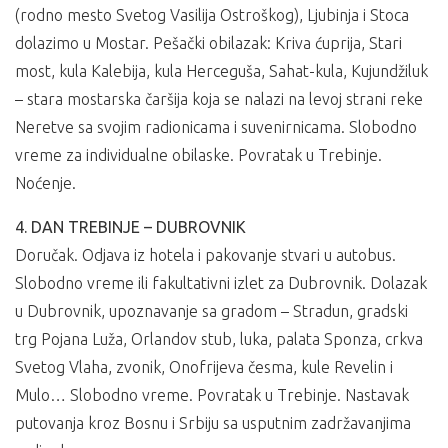
(rodno mesto Svetog Vasilija Ostroškog), Ljubinja i Stoca
dolazimo u Mostar. Pešački obilazak: Kriva ćuprija, Stari
most, kula Kalebija, kula Herceguša, Sahat-kula, Kujundžiluk
– stara mostarska čaršija koja se nalazi na levoj strani reke
Neretve sa svojim radionicama i suvenirnicama. Slobodno
vreme za individualne obilaske. Povratak u Trebinje.
Noćenje.
4. DAN TREBINJE – DUBROVNIK
Doručak. Odjava iz hotela i pakovanje stvari u autobus.
Slobodno vreme ili fakultativni izlet za Dubrovnik. Dolazak
u Dubrovnik, upoznavanje sa gradom – Stradun, gradski
trg Pojana Luža, Orlandov stub, luka, palata Sponza, crkva
Svetog Vlaha, zvonik, Onofrijeva česma, kule Revelin i
Mulo… Slobodno vreme. Povratak u Trebinje. Nastavak
putovanja kroz Bosnu i Srbiju sa usputnim zadržavanjima