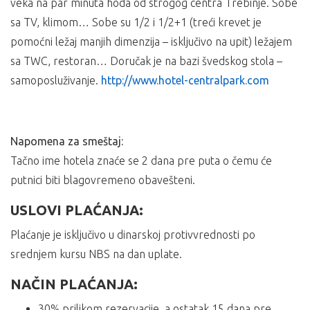
veka na par minuta hoda od strogog centra Trebinje. Sobe
sa TV, klimom… Sobe su 1/2 i 1/2+1 (treći krevet je
pomoćni ležaj manjih dimenzija – isključivo na upit) ležajem
sa TWC, restoran… Doručak je na bazi švedskog stola –
samoposluživanje.
http://www.hotel-centralpark.com
Napomena za smeštaj:
Tačno ime hotela znaće se 2 dana pre puta o čemu će
putnici biti blagovremeno obavešteni.
USLOVI PLAĆANJA:
Plaćanje je isključivo u dinarskoj protivvrednosti po
srednjem kursu NBS na dan uplate.
NAČIN PLAĆANJA:
30% prilikom rezervacije, a ostatak 15 dana pre