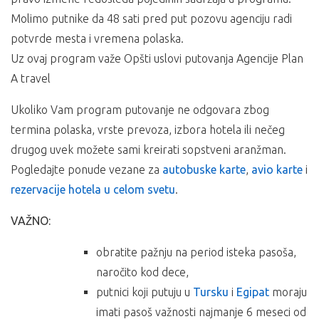
Molimo putnike da 48 sati pred put pozovu agenciju radi
potvrde mesta i vremena polaska.
Uz ovaj program važe Opšti uslovi putovanja Agencije Plan
A travel
Ukoliko Vam program putovanje ne odgovara zbog
termina polaska, vrste prevoza, izbora hotela ili nečeg
drugog uvek možete sami kreirati sopstveni aranžman.
Pogledajte ponude vezane za
autobuske karte
,
avio karte
i
rezervacije hotela u celom svetu
.
VAŽNO:
obratite pažnju na period isteka pasoša,
naročito kod dece,
putnici koji putuju u
Tursku
i
Egipat
moraju
imati pasoš važnosti najmanje 6 meseci od