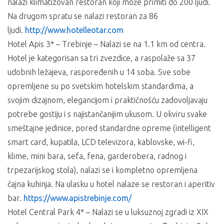
nalazi klimatizovan restoran koji može primiti do 200 ljudi.
Na drugom spratu se nalazi restoran za 86
ljudi.
http://www.hotelleotar.com
Hotel Apis 3* – Trebinje – Nalazi se na 1.1 km od centra.
Hotel je kategorisan sa tri zvezdice, a raspolaže sa 37
udobnih ležajeva, raspoređenih u 14 soba. Sve sobe
opremljene su po svetskim hotelskim standardima, a
svojim dizajnom, elegancijom i praktičnošću zadovoljavaju
potrebe gostiju i s najistančanijim ukusom. U okviru svake
smeštajne jedinice, pored standardne opreme (intelligent
smart card, kupatila, LCD televizora, kablovske, wi-fi,
klime, mini bara, sefa, fena, garderobera, radnog i
trpezarijskog stola), nalazi se i kompletno opremljena
čajna kuhinja. Na ulasku u hotel nalaze se restoran i aperitiv
bar.
https://www.apistrebinje.com/
Hotel Central Park 4* – Nalazi se u luksuznoj zgradi iz XIX