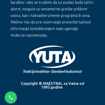
karakter. Iako se trudimo da svi podaci budu tačni i
ažurni, moguće su nenamerne greške prilikom
unosa, kao i naknadne izmene programa ili cena.
Molimo Vas da pre rezervacije proverite tačnost
informacija kontaktiranjem naše agencije.
Hvala na razumevanju.
Copyright © MAESTRAL sa Vama od
1993.godine