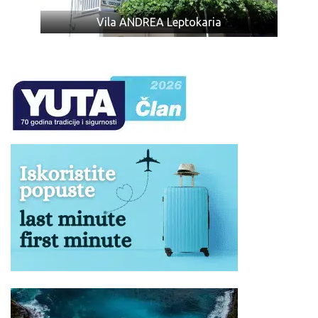
Ukoliko Vam ponuda za Vila DIMITRA Leptokaria ne odgovara
Vila ANDREA Leptokaria
pogledajte ponudu ostalih smeštaja u letovalištu
Leptokaria
ili
u ostalim letovalištima u
Olimpskoj regiji
u severnom delu
Grčke