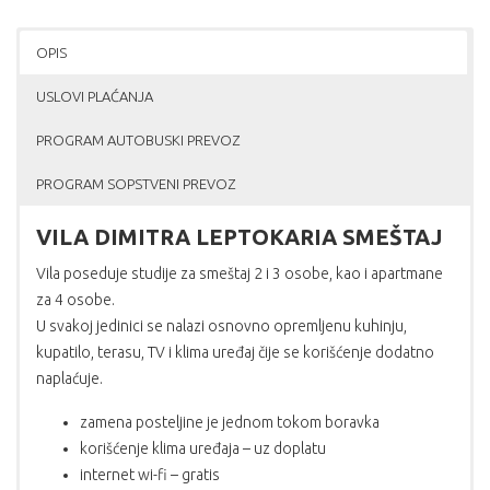
OPIS
USLOVI PLAĆANJA
PROGRAM AUTOBUSKI PREVOZ
PROGRAM SOPSTVENI PREVOZ
VILA DIMITRA LEPTOKARIA SMEŠTAJ
Vila poseduje studije za smeštaj 2 i 3 osobe, kao i apartmane
za 4 osobe.
U svakoj jedinici se nalazi osnovno opremljenu kuhinju,
kupatilo, terasu, TV i klima uređaj čije se korišćenje dodatno
naplaćuje.
zamena posteljine je jednom tokom boravka
korišćenje klima uređaja – uz doplatu
internet wi-fi – gratis