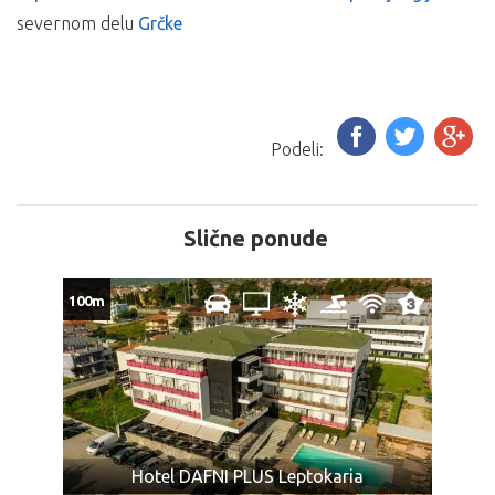
severnom delu
ARANŽMAN NE OBUHVATA:
Grčke
Vanlinijski prevoz autobusom turističke klase u
smenama bez *
Polisu
Međunarodnog putnog zdravstveno osiguranja
,
osiguranje od otkaza putovanja
,
Podeli:
individualne troškove,
usluge koje nisu predviđene programom i troškove
fakultativnih izleta koji nisu sastavni deo programa
Slične ponude
putovanja,
boravišnu taksu
u Grčkoj koja se naplaćuje dnevno po
100m
smeštajnoj jedinici: privatan smeštaj – 2€,
plaća se u
agenciji
CENA AUTOBUSKOG PREVOZA:
CENA POVRATNE AUTOBUSKE KARTE:
Novi Sad: 95€- odrasli, 85€- deca do 10 godina
Beograd: 85€- odrasli, 75€- deca do 10 godina
Hotel DAFNI PLUS Leptokaria