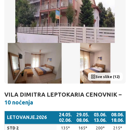
Sve slike (12)
VILA DIMITRA LEPTOKARIA CENOVNIK –
10 noćenja
24.05.
29.05.
03.06.
08.06.
LETOVANJE.2026
02.06.
08.06.
13.06.
18.06.
LETOVANJE.2026
24.05.
29.05.
03.06.
08.06.
STD 2
135*
165*
200*
215*