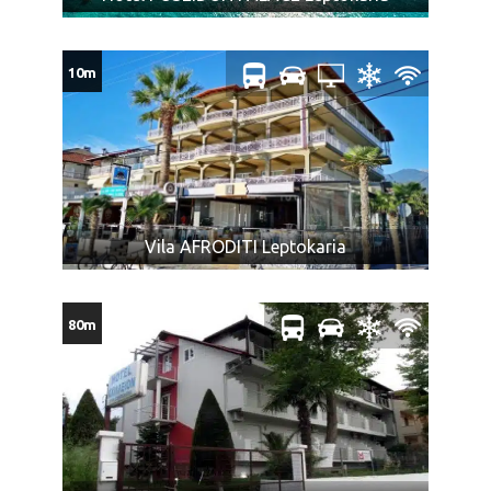
U slučaju da dva ili više putnika koji putuju zajedno
polaze iz različitih mesta, agencija ne može garantovati
10m
da će prevoz biti obavljen istim prevoznim sredstvom i
da će sedeti zajedno.
Promene mesta ulaska putnika moguće su najkasnije 7
dana pre datuma polaska i ne mogu biti razlog
odustanka putnika od aranžmana.
Tokom vožnje autobusom pušenje, konzumiranje
alkohola i opojnih sredstava je najstrože zabranjeno.
Vila AFRODITI Leptokaria
Zadržavanje na free shop-u nije obavezujuće.
U slučaju nedovoljnog broja putnika na prevozu,
postoji mogućnost transfera drugim prevoznim
80m
sredstvom sa dela puta do (ili sa) destinacije.
Maloletna lica, ukoliko putuju bez oba ili sa jednim
roditeljem, moraju imati saglasnost roditelja koji ne
putuje, overenu kod nadležnog organa.
NAPOMENA ZA PRTLJAG: