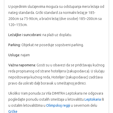
U pojedinim slučajevima moguća su odstupanja mera ležaja od
našeg standarda. Grčki standard za normalni ležaj je 185-
200cm sa 75-90cm, a bračni ležaj (dve osobe) 185–200cm sa
120–155cm.
Ležaljke i suncobrani:
na plaži uz doplatu.
Parking:
Objekat ne poseduje sopstveni parking.
Usluga:
najam
Važna napomena:
Gosti su u obavezi da se pridržavaju kućnog
reda propisanog od strane hotelijera (zakupodavca). U slučaju
nepoštovanja kućnog reda, Hotelijer (zakupodavac) zadržava
pravo da uskrati dalji boravak u smeštajnoj jedinici.
Ukoliko Vam ponuda za Vila DIMITRA Leptokaria ne odgovara
pogledajte ponudu ostalih smeštaja u letovalištu
Leptokaria
ili
u ostalim letovalištima u
Olimpskoj regiji
u severnom delu
Grčke