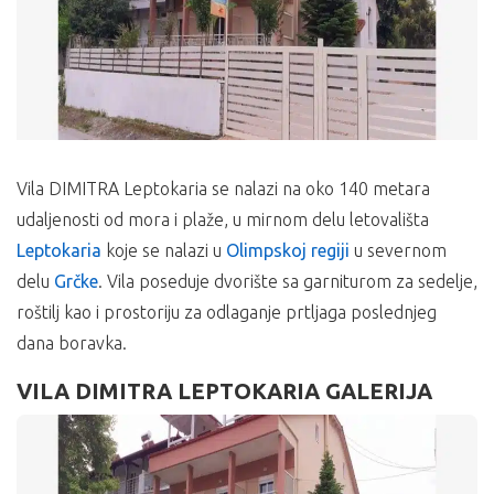
Vila DIMITRA Leptokaria se nalazi na oko 140 metara
udaljenosti od mora i plaže, u mirnom delu letovališta
Leptokaria
koje se nalazi u
Olimpskoj regiji
u severnom
delu
Grčke
. Vila poseduje dvorište sa garniturom za sedelje,
roštilj kao i prostoriju za odlaganje prtljaga poslednjeg
dana boravka.
VILA DIMITRA LEPTOKARIA GALERIJA