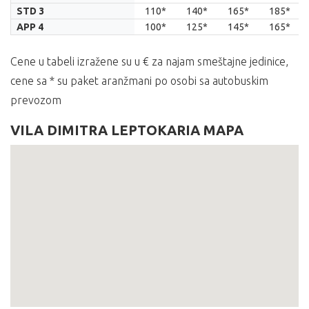
02.06.
08.06.
13.06.
18.06.
STD 3
110*
140*
165*
185*
APP 4
100*
125*
145*
165*
Cene u tabeli izražene su u € za najam smeštajne jedinice,
cene sa * su paket aranžmani po osobi sa autobuskim
prevozom
VILA DIMITRA LEPTOKARIA MAPA