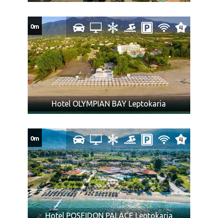
Doplata za polazak iz Novog Sada kod smena za * je 20€ po
osobi.
0m
Polazak autobusa je iz Beograda, dan ranije od datuma
iz cenovnika publikovanih na ovom sajtu. Dva dana pre
početka putovanja, putnici se obaveštavaju o tačnom
vremenu i mestu polaska autobusa.
Povratak je poslednjeg dana boravka po datumu iz
tabele u cenovniku (vreme polaska i povratka
Hotel OLYMPIAN BAY Leptokaria
obavezno proveriti u agenciji).
Minimalan broj osoba za realizaciju navedenih
aranžmana je 30 putnika.
0m
Ukoliko Vam ponuda za Vila DIMITRA Leptokaria ne odgovara
pogledajte ponudu ostalih smeštaja u letovalištu
Leptokaria
ili
u ostalim letovalištima u
Olimpskoj regiji
u severnom delu
Grčke
NAPOMENA za autobuski prevoz:
Hotel POSEIDON PALACE Leptokaria