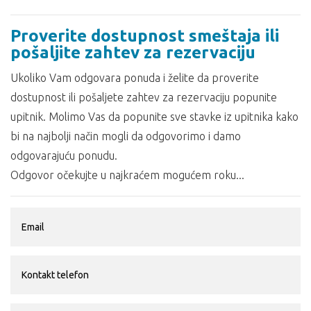
Proverite dostupnost smeštaja ili
pošaljite zahtev za rezervaciju
Ukoliko Vam odgovara ponuda i želite da proverite
dostupnost ili pošaljete zahtev za rezervaciju popunite
upitnik. Molimo Vas da popunite sve stavke iz upitnika kako
bi na najbolji način mogli da odgovorimo i damo
odgovarajuću ponudu.
Odgovor očekujte u najkraćem mogućem roku...