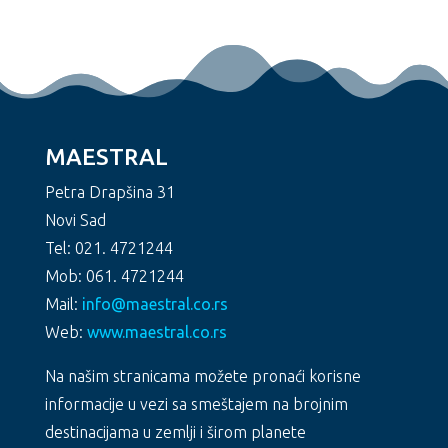
MAESTRAL
Petra Drapšina 31
Novi Sad
Tel: 021. 4721244
Mob: 061. 4721244
Mail:
info@maestral.co.rs
Web:
www.maestral.co.rs
Na našim stranicama možete pronaći korisne
informacije u vezi sa smeštajem na brojnim
destinacijama u zemlji i širom planete