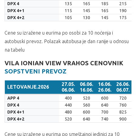
06.06.
16.06.
26.06.
06.07.
DPX 4
135
165
185
215
DPX 4+1
115
145
165
190
DPX 4+2
105
130
145
175
Cene su izražene u eurima po osobi za 10 noćenja i
autobuski prevoz. Polazak autobusa je dan ranije u odnosu
na tabelu
VILA IONIAN VIEW VRAHOS CENOVNIK
SOPSTVENI PREVOZ
27.05.
06.06.
16.06.
26.06.
LETOVANJE.2026
06.06.
16.06.
26.06.
06.07.
LETOVANJE.2026
27.05.
06.06.
16.06.
26.06.
APP 4
400
520
600
720
06.06.
16.06.
26.06.
06.07.
DPX 4
440
560
640
760
DPX 4+1
480
600
700
825
DPX 4+2
520
640
740
900
Cene su izražene u eurima po smeštajnoj jedinici za 10