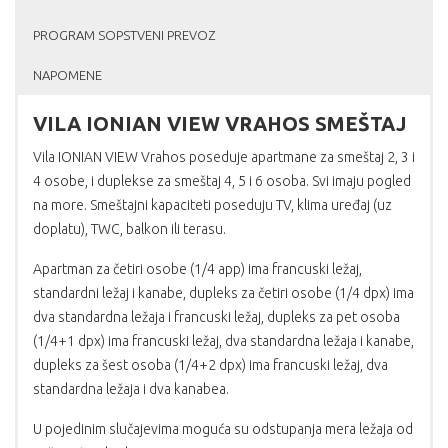
PROGRAM SOPSTVENI PREVOZ
NAPOMENE
VILA IONIAN VIEW VRAHOS SMEŠTAJ
Vila IONIAN VIEW Vrahos poseduje apartmane za smeštaj 2, 3 i
4 osobe, i duplekse za smeštaj 4, 5 i 6 osoba. Svi imaju pogled
na more. Smeštajni kapaciteti poseduju TV, klima uređaj (uz
doplatu), TWC, balkon ili terasu.
Apartman za četiri osobe (1/4 app) ima francuski ležaj,
standardni ležaj i kanabe, dupleks za četiri osobe (1/4 dpx) ima
dva standardna ležaja i francuski ležaj, dupleks za pet osoba
(1/4+1 dpx) ima francuski ležaj, dva standardna ležaja i kanabe,
dupleks za šest osoba (1/4+2 dpx) ima francuski ležaj, dva
standardna ležaja i dva kanabea.
U pojedinim slučajevima moguća su odstupanja mera ležaja od