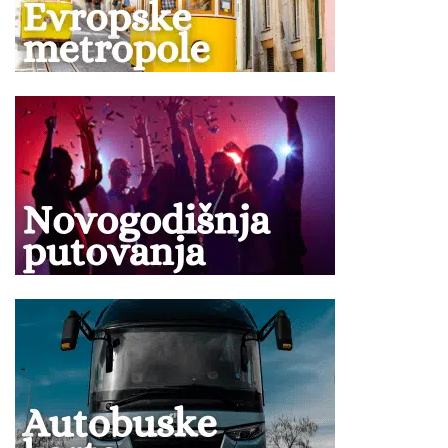
prevoznom sredstvu određuje se kompjuterski u zavisnosti
od kapaciteta i tipa istog, i ne postoji mogućnost rezervacije
željenog sedišta.
Ukoliko Vam ponuda za Vila IONIAN VIEW Vrahos ne
odgovara pogledajte ponudu ostalih smeštaja u letovalištu
Vrahos
u regiji
Epir
na Jonskoj obali
Grčke
.