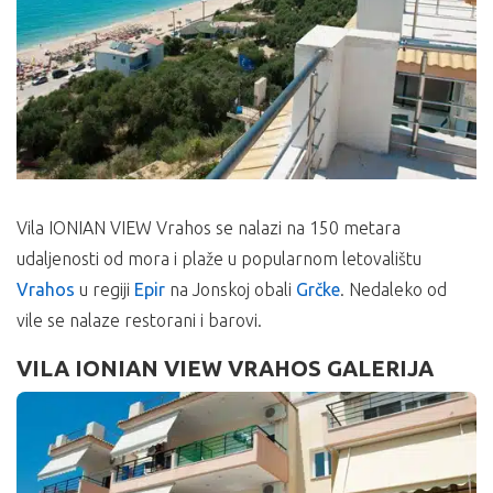
Vila IONIAN VIEW Vrahos se nalazi na 150 metara
udaljenosti od mora i plaže u popularnom letovalištu
Vrahos
u regiji
Epir
na Jonskoj obali
Grčke
. Nedaleko od
vile se nalaze restorani i barovi.
VILA IONIAN VIEW VRAHOS GALERIJA