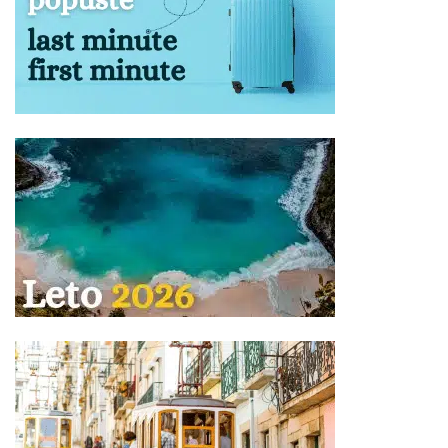
nepodesni za prevoz zbog svoje težine, veličine, oblika
ili karaktera, ili koji su lomljivi ili isparivi, kao i predmeti sa
oštrim ili isturenim ivicama (npr. hrana koja nije
adekvatno pakovana, u skladu sa propisima; konzumno
ulje, kao i ostale zapaljive tečnosti; pesak i kamenje;
ćebad i jastuci; kuhinjsko posuđe i ostala oprema za
pripremu zimnice; stolice za plažu, životinje, kao i druga
roba koja nije za ličnu upotrebu).
Obeležite vaš prtljag: ime, prezime, telefon, kako bi u
slučaju gubitka lakše bio pronađen.
Za zaboravljene stvari agencija kao prevoznik ne
odgovara.
Prtljag koji je primljen na prevoz biće obeležen
agencijskim nalepnicama.
Prtljag bez nalepnice neće biti primljen na prevoz.
Vaša je odgovornost da proverite da li je Vaš prtljag
unet ili iznet iz autobusa.
NAPOMENA za mesta u autobusu:
Raspored sedenja u