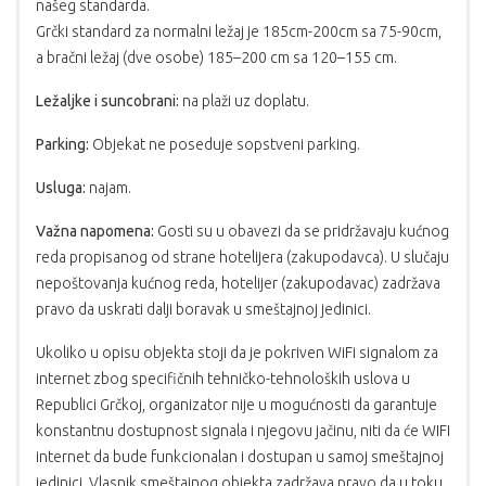
našeg standarda.
Grčki standard za normalni ležaj je 185cm-200cm sa 75-90cm,
a bračni ležaj (dve osobe) 185–200 cm sa 120–155 cm.
Ležaljke i suncobrani:
na plaži uz doplatu.
Parking:
Objekat ne poseduje sopstveni parking.
Usluga:
najam.
Važna napomena:
Gosti su u obavezi da se pridržavaju kućnog
reda propisanog od strane hotelijera (zakupodavca). U slučaju
nepoštovanja kućnog reda, hotelijer (zakupodavac) zadržava
pravo da uskrati dalji boravak u smeštajnoj jedinici.
Ukoliko u opisu objekta stoji da je pokriven WiFi signalom za
internet zbog specifičnih tehničko-tehnoloških uslova u
Republici Grčkoj, organizator nije u mogućnosti da garantuje
konstantnu dostupnost signala i njegovu jačinu, niti da će WIFI
internet da bude funkcionalan i dostupan u samoj smeštajnoj
jedinici. Vlasnik smeštajnog objekta zadržava pravo da u toku