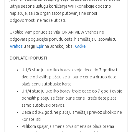
letnje sezone uslugu korišćenja WIFI konekcije dodatno
naplaćuje, za šta organizator putovanja ne snosi
odgovornost i ne može uticati.
Ukoliko Vam ponuda za Vila IONIAN VIEW Vrahos ne
odgovara pogledajte ponudu ostalih smeštaja u letovalištu
Vrahos
u regiji
Epir
na Jonskoj obali
Grčke
.
DOPLATE I POPUSTI
U 1/3 studiju ukoliko boravi dvoje dece do 7 godina i
dvoje odraslih, plaćaju se tri pune cene a drugo dete
plaća cenu autobuske karte.
U 1/4 studiju ukoliko boravi troje dece do 7 god. i dvoje
odraslih plaćaju se četiri pune cene i treće dete plaća
samo autobuski prevoz
Deca od 0-2 god. ne plaćaju smeštaj i prevoz ukoliko ne
koriste isti
Prilikom spajanja smena prva smena se plaća prema