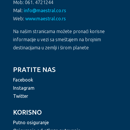
Mob: 061. 4721244
Mail:
info@maestral.co.rs
Web:
www.maestral.co.rs
Na našim stranicama možete pronaći korisne
informacije u vezi sa smeštajem na brojnim
destinacijama u zemlji i širom planete
PRATITE NAS
Facebook
Instagram
Twitter
KORISNO
Putno osiguranje