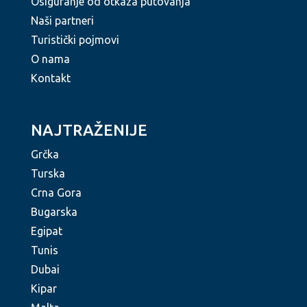
Osiguranje od otkaza putovanja
Naši partneri
Turistički pojmovi
O nama
Kontakt
NAJTRAŽENIJE
Grčka
Turska
Crna Gora
Bugarska
Egipat
Tunis
Dubai
Kipar