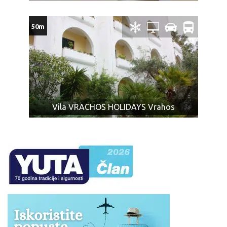
autobusa, uobičajene veličine, a ukupne težine do 20
kg i jedan mali ručni prtljag – nešto što se može smestiti
50m
u prtljažni deo iznad sedišta ili ispod sedišta u
putničkom delu autobusa.
Mini frižider je brojčano sastavni deo ličnog prtljaga.
Nećemo biti u obavezi da prevezemo prtljag koji prelazi
dozvoljeno.
U slučaju većeg broja prtljaga, prevoznik ili Organizator
Vila VRACHOS HOLIDAYS Vrahos
putovanja (u interesu komfora ostalih putnika) nije u
obavezi da primi višak prtljaga.
Zabranjeni prtljag: bilo koje oružje, droge ili tečnosti
(osim lekova), kolica na baterije ili skutere, dečija kolica
koja se ne sklapaju, bicikle, surferske daske, hrana ili
bilo koje druge artikle ili supstance koje nisu
dozvoljene za prevoz prema zakonu bilo koje zemlje
kroz koju prolazi autobus (o čemu je putnik dužan da se
sam informiše), ili mogu izazvati povredu ili oštećenje
imovine, predmeta, ili za koje mi smatramo da su