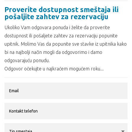
Proverite dostupnost smeštaja ili
pošaljite zahtev za rezervaciju
Ukoliko Vam odgovara ponuda i želite da proverite
dostupnost ili pošaljete zahtev za rezervaciju popunite
upitnik. Molimo Vas da popunite sve stavke iz upitnika kako
bi na najbolji način mogli da odgovorimo i damo
odgovarajuću ponudu.
Odgovor očekujte u najkraćem mogućem roku...