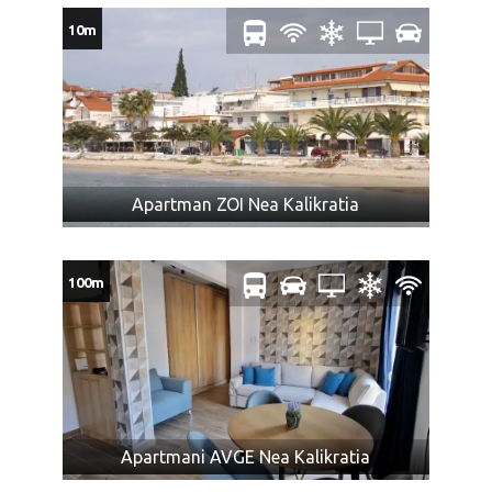
putuje, overenu kod nadležnog organa.
10m
NAPOMENA ZA PRTLJAG:
Cena prevoza obuhvata i prevoz do dva komada ličnog
prtljaga: jedan komad prtljaga koji se pakuje u boks
autobusa, uobičajene veličine, a ukupne težine do 20
kg i jedan mali ručni prtljag – nešto što se može smestiti
Apartman ZOI Nea Kalikratia
u prtljažni deo iznad sedišta ili ispod sedišta u
putničkom delu autobusa.
Mini frižider je brojčano sastavni deo ličnog prtljaga.
100m
Nećemo biti u obavezi da prevezemo prtljag koji prelazi
dozvoljeno.
U slučaju većeg broja prtljaga, prevoznik ili Organizator
putovanja (u interesu komfora ostalih putnika) nije u
obavezi da primi višak prtljaga.
Zabranjeni prtljag: bilo koje oružje, droge ili tečnosti
(osim lekova), kolica na baterije ili skutere, dečija kolica
Apartmani AVGE Nea Kalikratia
koja se ne sklapaju, bicikle, surferske daske, hrana ili