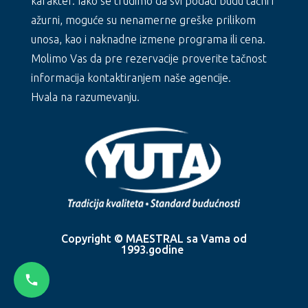
karakter. Iako se trudimo da svi podaci budu tačni i
ažurni, moguće su nenamerne greške prilikom
unosa, kao i naknadne izmene programa ili cena.
Molimo Vas da pre rezervacije proverite tačnost
informacija kontaktiranjem naše agencije.
Hvala na razumevanju.
Copyright © MAESTRAL sa Vama od
1993.godine