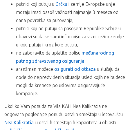
Kalikratia
ili ostalih smeštajnih kapaciteta u oblasti
Halkidiki
na
putnici koji putuju u
Grčku
i zemlje Evropske unije
fakultativnih izleta koji nisu sastavni deo programa
severu
Republike Grčke
moraju imati pasoš važnosti najmanje 3 meseca od
putovanja,
boravišnu taksu u Grčkoj dnevno po smeštajnoj jedinici:
dana povratka sa putovanja,
privatan smeštaj – 2€, koja se plaća na licu mesta
putnici koji ne putuju sa pasošem Republike Srbije u
obavezi su da se sami informišu za vizni režim zemlje
AUTOBUSKI PREVOZ:
u koju putuju i kroz koje putuju,
Polazak autobusa je iz Beograda, dan ranije od datuma
ne zaboravite da uplatite polisu
međunarodnog
iz cenovnika publikovanih na ovom sajtu. Dva dana pre
putnog zdravstvenog osiguranja
,
početka putovanja, putnici se obaveštavaju o tačnom
aranžman možete
osigurati od otkaza
u slučaju da
vremenu i mestu polaska autobusa.
dođe do nepredviđenih situacija usled kojih ne budete
Povratak je poslednjeg dana boravka po datumu iz
tabele u cenovniku (vreme polaska i povratka
mogli da krenete po uslovima osiguravajuće
obavezno proveriti u agenciji).
kompanije.
Minimalan broj osoba za realizaciju navedenih
aranžmana je 30 putnika.
Ukoliko Vam ponuda za Vila KALI Nea Kalikratia ne
odgovara pogledajte ponudu ostalih smeštaja u letovalištu
Ukoliko Vam ponuda za Vila KALI Nea Kalikratia ne odgovara
Nea Kalikratia
ili ostalih smeštajnih kapaciteta u oblasti
pogledajte ponudu ostalih smeštaja u letovalištu
Nea