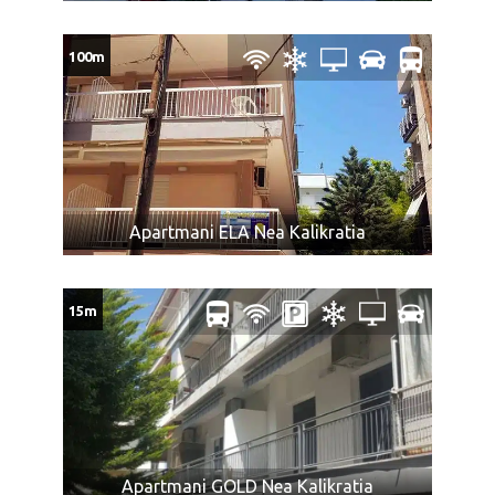
Prtljag bez nalepnice neće biti primljen na prevoz.
Vaša je odgovornost da proverite da li je Vaš prtljag
100m
unet ili iznet iz autobusa.
Ukoliko Vam ponuda za Vila KALI Nea Kalikratia ne odgovara
pogledajte ponudu ostalih smeštaja u letovalištu
Nea
Kalikratia
ili ostalih smeštajnih kapaciteta u oblasti
Halkidiki
na
severu
Republike Grčke
Apartmani ELA Nea Kalikratia
15m
Apartmani GOLD Nea Kalikratia