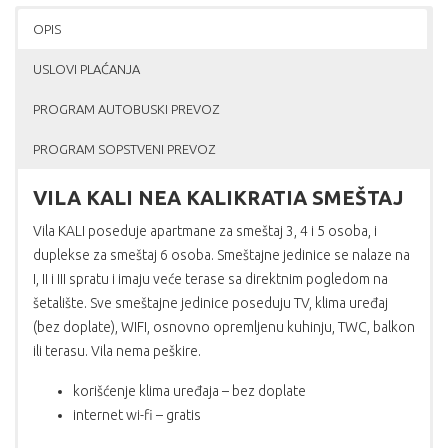
OPIS
USLOVI PLAĆANJA
PROGRAM AUTOBUSKI PREVOZ
PROGRAM SOPSTVENI PREVOZ
VILA KALI NEA KALIKRATIA SMEŠTAJ
Vila KALI poseduje apartmane za smeštaj 3, 4 i 5 osoba, i
duplekse za smeštaj 6 osoba. Smeštajne jedinice se nalaze na
I, II i III spratu i imaju veće terase sa direktnim pogledom na
šetalište. Sve smeštajne jedinice poseduju TV, klima uređaj
(bez doplate), WIFI, osnovno opremljenu kuhinju, TWC, balkon
ili terasu. Vila nema peškire.
korišćenje klima uređaja – bez doplate
internet wi-fi – gratis