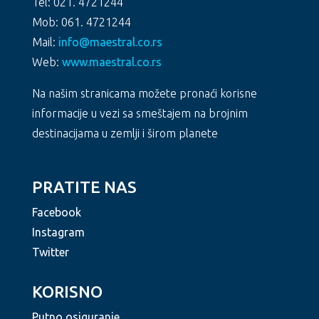
Tel: 021. 4721244
Mob: 061. 4721244
Mail:
info@maestral.co.rs
Web:
www.maestral.co.rs
Na našim stranicama možete pronaći korisne
informacije u vezi sa smeštajem na brojnim
destinacijama u zemlji i širom planete
PRATITE NAS
Facebook
Instagram
Twitter
KORISNO
Putno osiguranje