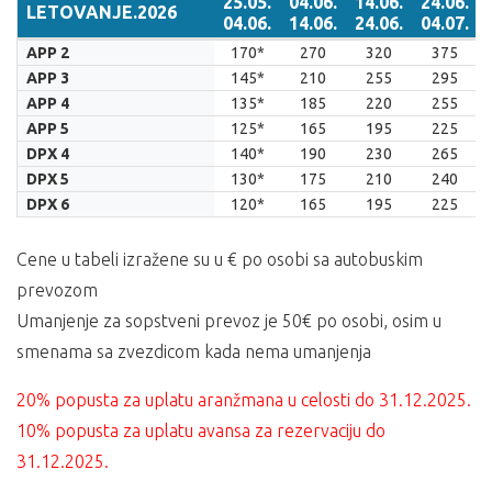
25.05.
04.06.
14.06.
24.06.
LETOVANJE.2026
04.06.
14.06.
24.06.
04.07.
LETOVANJE.2026
25.05.
04.06.
14.06.
24.06.
APP 2
170*
270
320
375
04.06.
14.06.
24.06.
04.07.
APP 3
145*
210
255
295
APP 4
135*
185
220
255
APP 5
125*
165
195
225
DPX 4
140*
190
230
265
DPX 5
130*
175
210
240
DPX 6
120*
165
195
225
Cene u tabeli izražene su u € po osobi sa autobuskim
prevozom
Umanjenje za sopstveni prevoz je 50€ po osobi, osim u
smenama sa zvezdicom kada nema umanjenja
20% popusta za uplatu aranžmana u celosti do 31.12.2025.
10% popusta za uplatu avansa za rezervaciju do
31.12.2025.