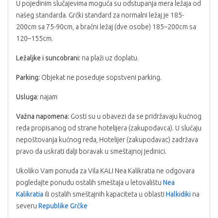
U pojedinim slučajevima moguća su odstupanja mera ležaja od
našeg standarda. Grčki standard za normalni ležaj je 185-
200cm sa 75-90cm, a bračni ležaj (dve osobe) 185–200cm sa
120–155cm.
Ležaljke i suncobrani:
na plaži uz doplatu.
Parking:
Objekat ne poseduje sopstveni parking.
Usluga:
najam
Važna napomena:
Gosti su u obavezi da se pridržavaju kućnog
reda propisanog od strane hotelijera (zakupodavca). U slučaju
nepoštovanja kućnog reda, Hotelijer (zakupodavac) zadržava
pravo da uskrati dalji boravak u smeštajnoj jedinici.
Ukoliko Vam ponuda za Vila KALI Nea Kalikratia ne odgovara
pogledajte ponudu ostalih smeštaja u letovalištu
Nea
Kalikratia
ili ostalih smeštajnih kapaciteta u oblasti
Halkidiki
na
severu
Republike Grčke