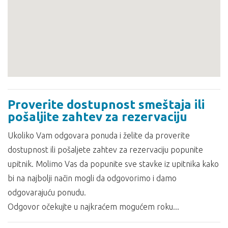
Proverite dostupnost smeštaja ili
pošaljite zahtev za rezervaciju
Ukoliko Vam odgovara ponuda i želite da proverite
dostupnost ili pošaljete zahtev za rezervaciju popunite
upitnik. Molimo Vas da popunite sve stavke iz upitnika kako
bi na najbolji način mogli da odgovorimo i damo
odgovarajuću ponudu.
Odgovor očekujte u najkraćem mogućem roku...