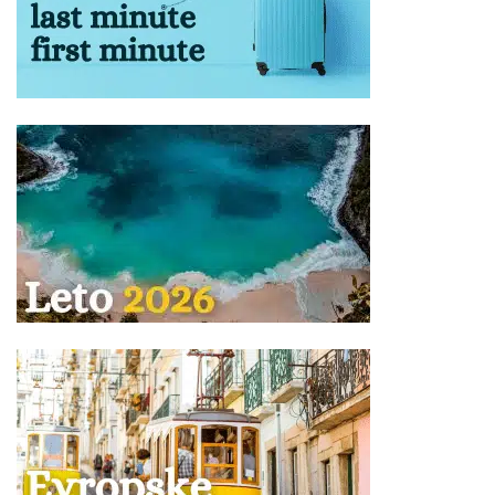
ulje, kao i ostale zapaljive tečnosti; pesak i kamenje;
ćebad i jastuci; kuhinjsko posuđe i ostala oprema za
pripremu zimnice; stolice za plažu, životinje, kao i druga
roba koja nije za ličnu upotrebu).
Obeležite vaš prtljag: ime, prezime, telefon, kako bi u
slučaju gubitka lakše bio pronađen.
Za zaboravljene stvari agencija kao prevoznik ne
odgovara.
Prtljag koji je primljen na prevoz biće obeležen
agencijskim nalepnicama.
Prtljag bez nalepnice neće biti primljen na prevoz.
Vaša je odgovornost da proverite da li je Vaš prtljag
unet ili iznet iz autobusa.
Ukoliko Vam ponuda za Vila LIOTRIVI BEACH Gerakini ne
odgovara pogledajte ponudu ostalih smeštaja u letovalištu
Gerakini
ili u ostalim letovalištima na poluostrvu
Halkidiki
u
severnom delu
Grčke