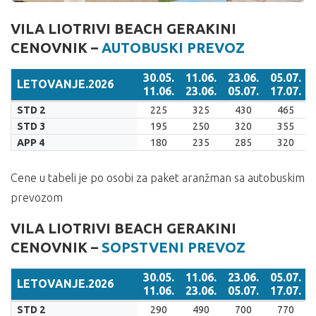
VILA LIOTRIVI BEACH GERAKINI
CENOVNIK –
AUTOBUSKI PREVOZ
30.05.
11.06.
23.06.
05.07.
LETOVANJE.2026
11.06.
23.06.
05.07.
17.07.
LETOVANJE.2026
30.05.
11.06.
23.06.
05.07.
STD 2
225
325
430
465
11.06.
23.06.
05.07.
17.07.
STD 3
195
250
320
355
APP 4
180
235
285
320
Cene u tabeli je po osobi za paket aranžman sa autobuskim
prevozom
VILA LIOTRIVI BEACH GERAKINI
CENOVNIK –
SOPSTVENI PREVOZ
30.05.
11.06.
23.06.
05.07.
LETOVANJE.2026
11.06.
23.06.
05.07.
17.07.
LETOVANJE.2026
30.05.
11.06.
23.06.
05.07.
STD 2
290
490
700
770