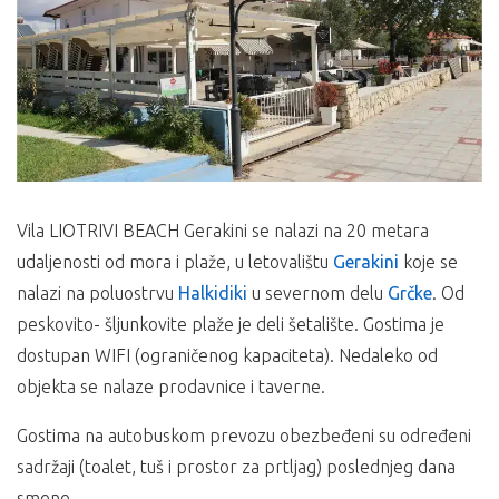
Vila LIOTRIVI BEACH Gerakini se nalazi na 20 metara
udaljenosti od mora i plaže, u letovalištu
Gerakini
koje se
nalazi na poluostrvu
Halkidiki
u severnom delu
Grčke
. Od
peskovito- šljunkovite plaže je deli šetalište. Gostima je
dostupan WIFI (ograničenog kapaciteta). Nedaleko od
objekta se nalaze prodavnice i taverne.
Gostima na autobuskom prevozu obezbeđeni su određeni
sadržaji (toalet, tuš i prostor za prtljag) poslednjeg dana
smene.