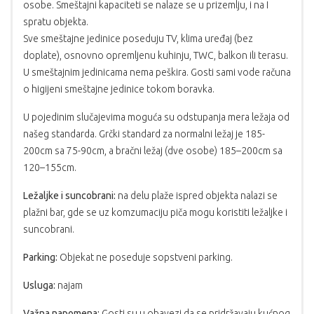
osobe. Smeštajni kapaciteti se nalaze se u prizemlju, i na I
spratu objekta.
Sve smeštajne jedinice poseduju TV, klima uređaj (bez
doplate), osnovno opremljenu kuhinju, TWC, balkon ili terasu.
U smeštajnim jedinicama nema peškira. Gosti sami vode računa
o higijeni smeštajne jedinice tokom boravka.
U pojedinim slučajevima moguća su odstupanja mera ležaja od
našeg standarda. Grčki standard za normalni ležaj je 185-
200cm sa 75-90cm, a bračni ležaj (dve osobe) 185–200cm sa
120–155cm.
Ležaljke i suncobrani:
na delu plaže ispred objekta nalazi se
plažni bar, gde se uz komzumaciju piča mogu koristiti ležaljke i
suncobrani.
Parking:
Objekat ne poseduje sopstveni parking.
Usluga:
najam
Važna napomena:
Gosti su u obavezi da se pridržavaju kućnog