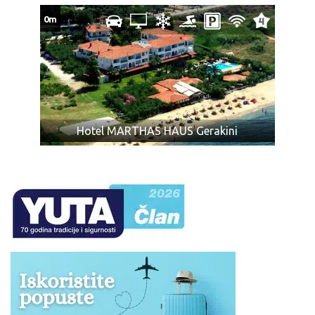
putničkom delu autobusa.
0m
Mini frižider je brojčano sastavni deo ličnog prtljaga.
Nećemo biti u obavezi da prevezemo prtljag koji prelazi
dozvoljeno.
U slučaju većeg broja prtljaga, prevoznik ili Organizator
putovanja (u interesu komfora ostalih putnika) nije u
obavezi da primi višak prtljaga.
Zabranjeni prtljag: bilo koje oružje, droge ili tečnosti
Hotel MARTHAS HAUS Gerakini
(osim lekova), kolica na baterije ili skutere, dečija kolica
koja se ne sklapaju, bicikle, surferske daske, hrana ili
bilo koje druge artikle ili supstance koje nisu
dozvoljene za prevoz prema zakonu bilo koje zemlje
kroz koju prolazi autobus (o čemu je putnik dužan da se
sam informiše), ili mogu izazvati povredu ili oštećenje
imovine, predmeta, ili za koje mi smatramo da su
nepodesni za prevoz zbog svoje težine, veličine, oblika
ili karaktera, ili koji su lomljivi ili isparivi, kao i predmeti sa
oštrim ili isturenim ivicama (npr. hrana koja nije
adekvatno pakovana, u skladu sa propisima; konzumno