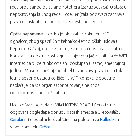
reda propisanog od strane hotelijera (zakupodavca). U slučaju
nepoštovanja kućnog reda, Hotelijer (zakupodavac) zadržava
pravo da uskrati dalji boravak u smeštajnoj jedinici.
Opšte napomene:
Ukoliko je objekat je pokriven WIFI
signalom, zbog specifičnih tehničko-tehnoloških uslova u
Republici Grčkoj, organizator nije u mogućnosti da garantuje
konstantnu dostupnost signala i njegovu jačinu, niti da će WIFI
internet da bude funkcionalan i dostupan u samoj smeštajnoj
jedinici. Vlasnik smeštajnog objekta zadržava pravo da u toku
letnje sezone uslugu korišćenja WIFI konekcije dodatno
naplaćuje, za šta organizator putovanja ne snosi
odgovornost i ne može uticati.
Ukoliko Vam ponuda za Vila LIOTRIVI BEACH Gerakini ne
odgovara pogledajte ponudu ostalih smeštaja u letovalištu
Gerakini
ili u ostalim letovalištima na poluostrvu
Halkidiki
u
severnom delu
Grčke