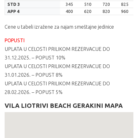
11.06.
23.06.
05.07.
17.07.
STD 3
345
510
720
825
APP 4
400
620
820
960
Cene u tabeli izražene za najam smeštajne jedinice
POPUSTI
UPLATA U CELOSTI PRILIKOM REZERVACIJE DO
31.12.2025. – POPUST 10%
UPLATA U CELOSTI PRILIKOM REZERVACIJE DO
31.01.2026. – POPUST 8%
UPLATA U CELOSTI PRILIKOM REZERVACIJE DO
28.02.2026. – POPUST 5%
VILA LIOTRIVI BEACH GERAKINI MAPA