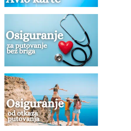
Ukoliko Vam ponuda za Vila POSIDI STUDIOS Posidi ne
odgovara pogledajte ponudu ostalih smeštaja u letovalištu
Posidi
NAPOMENA za autobuski prevoz:
U slučaju da dva ili više putnika koji putuju zajedno
polaze iz različitih mesta, agencija ne može garantovati
da će prevoz biti obavljen istim prevoznim sredstvom i
da će sedeti zajedno.
Promene mesta ulaska putnika moguće su najkasnije 7
dana pre datuma polaska i ne mogu biti razlog
odustanka putnika od aranžmana.
Tokom vožnje autobusom pušenje, konzumiranje
alkohola i opojnih sredstava je najstrože zabranjeno.
Zadržavanje na free shop-u nije obavezujuće.
U slučaju nedovoljnog broja putnika na prevozu,
postoji mogućnost transfera drugim prevoznim
sredstvom sa dela puta do (ili sa) destinacije.
Maloletna lica, ukoliko putuju bez oba ili sa jednim