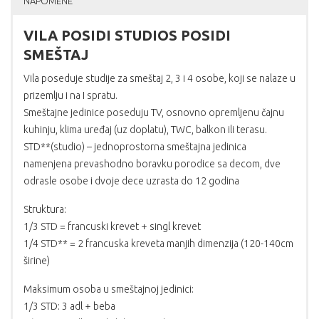
NAPOMENE
VILA POSIDI STUDIOS POSIDI
SMEŠTAJ
Vila poseduje studije za smeštaj 2, 3 i 4 osobe, koji se nalaze u
prizemlju i na I spratu.
Smeštajne jedinice poseduju TV, osnovno opremljenu čajnu
kuhinju, klima uređaj (uz doplatu), TWC, balkon ili terasu.
STD**(studio) – jednoprostorna smeštajna jedinica
namenjena prevashodno boravku porodice sa decom, dve
odrasle osobe i dvoje dece uzrasta do 12 godina
Struktura:
1/3 STD = francuski krevet + singl krevet
1/4 STD** = 2 francuska kreveta manjih dimenzija (120-140cm
širine)
Maksimum osoba u smeštajnoj jedinici:
1/3 STD: 3 adl + beba