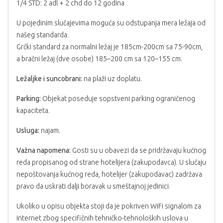
1/4 STD: 2 adl + 2 chd do 12 godina
U pojedinim slučajevima moguća su odstupanja mera ležaja od
našeg standarda.
Grčki standard za normalni ležaj je 185cm-200cm sa 75-90cm,
a bračni ležaj (dve osobe) 185–200 cm sa 120–155 cm.
Ležaljke i suncobrani:
na plaži uz doplatu.
Parking:
Objekat poseduje sopstveni parking ograničenog
kapaciteta.
Usluga:
najam.
Važna napomena:
Gosti su u obavezi da se pridržavaju kućnog
reda propisanog od strane hotelijera (zakupodavca). U slučaju
nepoštovanja kućnog reda, hotelijer (zakupodavac) zadržava
pravo da uskrati dalji boravak u smeštajnoj jedinici.
Ukoliko u opisu objekta stoji da je pokriven WiFi signalom za
internet zbog specifičnih tehničko-tehnoloških uslova u