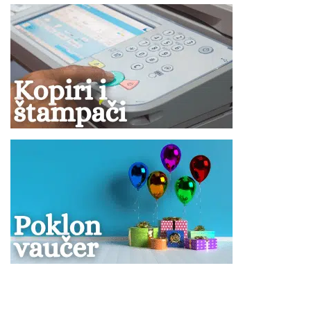
roditeljem, moraju imati saglasnost roditelja koji ne
putuje, overenu kod nadležnog organa.
NAPOMENA ZA PRTLJAG:
Cena prevoza obuhvata i prevoz do dva komada ličnog
prtljaga: jedan komad prtljaga koji se pakuje u boks
autobusa, uobičajene veličine, a ukupne težine do 20
kg i jedan mali ručni prtljag – nešto što se može smestiti
u prtljažni deo iznad sedišta ili ispod sedišta u
putničkom delu autobusa.
Mini frižider je brojčano sastavni deo ličnog prtljaga.
Nećemo biti u obavezi da prevezemo prtljag koji prelazi
dozvoljeno.
U slučaju većeg broja prtljaga, prevoznik ili Organizator
putovanja (u interesu komfora ostalih putnika) nije u
obavezi da primi višak prtljaga.
Zabranjeni prtljag: bilo koje oružje, droge ili tečnosti
(osim lekova), kolica na baterije ili skutere, dečija kolica