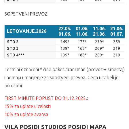
SOPSTVENI PREVOZ
22.05.
01.06.
11.06.
21.06.
LETOVANJE.2026
01.06.
11.06.
21.06.
01.07.
LETOVANJE.2026
22.05.
01.06.
11.06.
21.06.
STD 2
149*
175*
239*
259
01.06.
11.06.
21.06.
01.07.
STD 3
139*
165*
209*
219
STD 4***
139*
165*
209*
219
Termini označeni * čine paket aranžman (prevoz + smeštaj)
i nemaju umanjenje za sopstveni prevoz. Cena u tabeli je
po osobi.
FIRST MINUTE POPUST DO 31.12.2025.:
15% za uplate u celosti
10% za uplate avansa
VILA POSIDI STUDIOS POSIDI MAPA