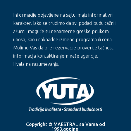
Informacije objavljene na sajtu imaju informativni
karakter. Iako se trudimo da svi podaci budu tačni i
ažurni, moguće su nenamerne greške prilikom
unosa, kao i naknadne izmene programa ili cena.
Molimo Vas da pre rezervacije proverite tačnost
informacija kontaktiranjem naše agencije.
Hvala na razumevanju.
Copyright © MAESTRAL sa Vama od
1993.godine