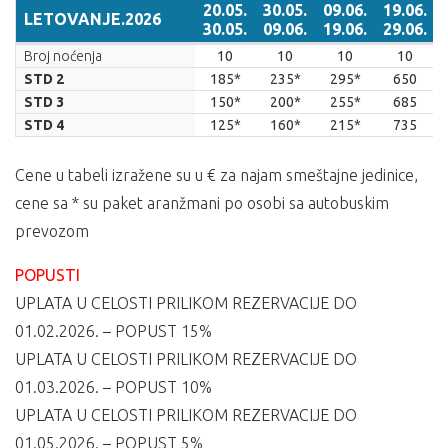
20.05.
30.05.
09.06.
19.06.
LETOVANJE.2026
30.05.
09.06.
19.06.
29.06.
LETOVANJE.2026
20.05.
30.05.
09.06.
19.06.
Broj noćenja
10
10
10
10
30.05.
09.06.
19.06.
29.06.
STD 2
185*
235*
295*
650
STD 3
150*
200*
255*
685
STD 4
125*
160*
215*
735
Cene u tabeli izražene su u € za najam smeštajne jedinice,
cene sa * su paket aranžmani po osobi sa autobuskim
prevozom
POPUSTI
UPLATA U CELOSTI PRILIKOM REZERVACIJE DO
01.02.2026. – POPUST 15%
UPLATA U CELOSTI PRILIKOM REZERVACIJE DO
01.03.2026. – POPUST 10%
UPLATA U CELOSTI PRILIKOM REZERVACIJE DO
01.05.2026. – POPUST 5%