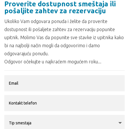
Proverite dostupnost smeštaja ili
pošaljite zahtev za rezervaciju
Ukoliko Vam odgovara ponuda i želite da proverite
dostupnost ili pošaljete zahtev za rezervaciju popunite
upitnik. Molimo Vas da popunite sve stavke iz upitnika kako
bi na najbolji način mogli da odgovorimo i damo
odgovarajuću ponudu.
Odgovor očekujte u najkraćem mogućem roku...