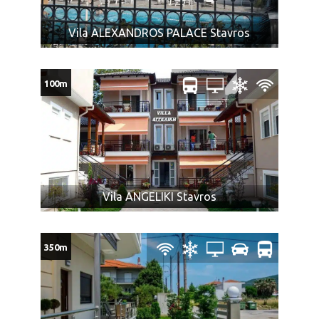
slučaju aranžmana sa autobuskim prevozom za svako
dete (bez obzira na uzrast) se plaća cena autobuske
Vila ALEXANDROS PALACE Stavros
karte.
Ukoliko Vam ponuda za Vila PLAKUDIS ROOMS Stavros ne
100m
odgovara pogledajte ponudu ostalih smeštaja u letovalištu
Stavros
ili ostalih smeštajnih kapaciteta u oblasti
Sveti Đorđe
na severu
Republike Grčke
NAPOMENA ZA AUTOBUSKI PREVOZ:
U slučaju da dva ili više putnika koji putuju zajedno
Vila ANGELIKI Stavros
polaze iz različitih mesta, agencija ne može garantovati
da će prevoz biti obavljen istim prevoznim sredstvom i
da će sedeti zajedno.
350m
Promene mesta ulaska putnika moguće su najkasnije 7
dana pre datuma polaska i ne mogu biti razlog
odustanka putnika od aranžmana.
Tokom vožnje autobusom pušenje, konzumiranje