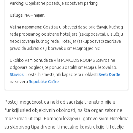
Parking:
Objekat ne poseduje sopstveni parking.
Usluga:
NA – najam.
Važna napomena:
Gosti su u obavezi da se pridržavaju kućnog
reda propisanog od strane hotelijera (zakupodavca). U slučaju
nepoštovanja kućnog reda, Hotelijer (zakupodavac) zadržava
pravo da uskrati dalji boravak u smeštajnoj jedinici.
Ukoliko Vam ponuda za Vila PLAKUDIS ROOMS Stavros ne
odgovara pogledajte ponudu ostalih smeštaja u letovalištu
Stavros
ili ostalih smeštajnih kapaciteta u oblasti
Sveti Đorđe
na severu
Republike Grčke
USLOVI PLAĆANJA:
PROGRAM PUTOVANJA AUTOBUSOM
PROGRAM PUTOVANJA SOPSTVENI
PREVOZ
Postoji mogućnost da neki od sadržaja trenutno nije u
Sastanak putnika koji putuju autobuskim prevozom na mestu
Plaćanje se vrši u dinarskoj protivvrednosti po
funkciji usled objektivnih okolnosti, na šta organizator ne
polaska je dan ranije u odnosu na datum početka smene iz
srednjem kursu NBS na dan uplate;
1.dan – Samostalni dolazak u smeštaj. Smeštaj u objekat od
tabele. Noćna vožnja sa kraćim usputnim odmorima.
Cena je garantovana samo za uplatu kompletnog
može imati uticaja. Pomoćni ležajevi u gotovo svim Hotelima
16h. Noćenje.
1.-10.dan: Stavros – dolazak, smeštaj, boravak na bazi izabrane
iznosa, u suprotnom garantovan je samo iznos
2.-10.dan – Boravak na bazi 10 noćenja u izabranom smeštaju
su sklopivog tipa drvene ili metalne konstrukcije ili fotelje
usluge, noćenje.
akontacije, a ostatak je podložan promeni.