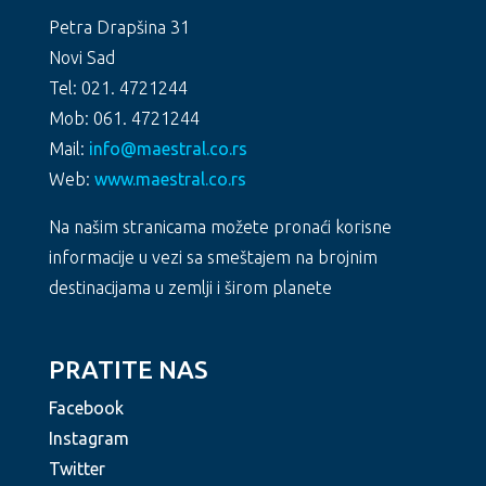
Petra Drapšina 31
Novi Sad
Tel: 021. 4721244
Mob: 061. 4721244
Mail:
info@maestral.co.rs
Web:
www.maestral.co.rs
Na našim stranicama možete pronaći korisne
informacije u vezi sa smeštajem na brojnim
destinacijama u zemlji i širom planete
PRATITE NAS
Facebook
Instagram
Twitter