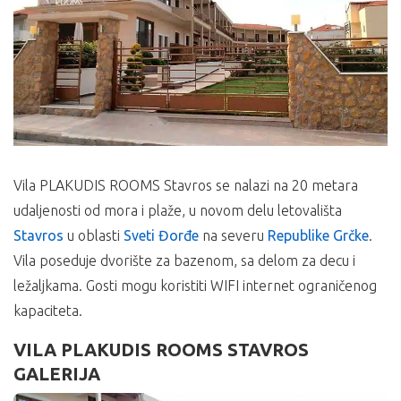
Vila PLAKUDIS ROOMS Stavros se nalazi na 20 metara
udaljenosti od mora i plaže, u novom delu letovališta
Stavros
u oblasti
Sveti Đorđe
na severu
Republike Grčke
.
Vila poseduje dvorište za bazenom, sa delom za decu i
ležaljkama. Gosti mogu koristiti WIFI internet ograničenog
kapaciteta.
VILA PLAKUDIS ROOMS STAVROS
GALERIJA