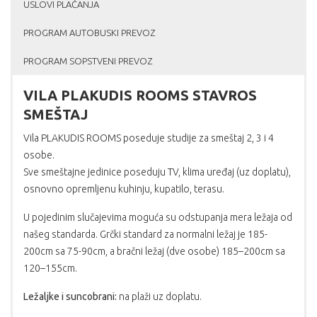
USLOVI PLAĆANJA
PROGRAM AUTOBUSKI PREVOZ
PROGRAM SOPSTVENI PREVOZ
VILA PLAKUDIS ROOMS STAVROS
SMEŠTAJ
Vila PLAKUDIS ROOMS poseduje studije za smeštaj 2, 3 i 4
osobe.
Sve smeštajne jedinice poseduju TV, klima uređaj (uz doplatu),
osnovno opremljenu kuhinju, kupatilo, terasu.
U pojedinim slučajevima moguća su odstupanja mera ležaja od
našeg standarda. Grčki standard za normalni ležaj je 185-
200cm sa 75-90cm, a bračni ležaj (dve osobe) 185–200cm sa
120–155cm.
Ležaljke i suncobrani:
na plaži uz doplatu.