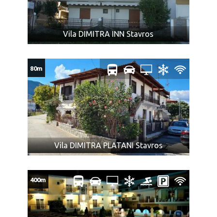
U slučaju većeg broja prtljaga, prevoznik ili Organizator
putovanja (u interesu komfora ostalih putnika) nije u
obavezi da primi višak prtljaga.
Vila DIMITRA INN Stavros
Zabranjeni prtljag: bilo koje oružje, droge ili tečnosti
(osim lekova), kolica na baterije ili skutere, dečija kolica
koja se ne sklapaju, bicikle, surferske daske, hrana ili
80m
bilo koje druge artikle ili supstance koje nisu
dozvoljene za prevoz prema zakonu bilo koje zemlje
kroz koju prolazi autobus (o čemu je putnik dužan da se
sam informiše), ili mogu izazvati povredu ili oštećenje
imovine, predmeta, ili za koje mi smatramo da su
nepodesni za prevoz zbog svoje težine, veličine, oblika
Vila DIMITRA PLATANI Stavros
ili karaktera, ili koji su lomljivi ili isparivi, kao i predmeti sa
oštrim ili isturenim ivicama (npr. hrana koja nije
adekvatno pakovana, u skladu sa propisima; konzumno
400m
ulje, kao i ostale zapaljive tečnosti; pesak i kamenje;
ćebad i jastuci; kuhinjsko posuđe i ostala oprema za
pripremu zimnice; stolice za plažu, životinje, kao i druga