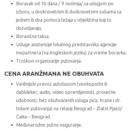
Boravak od 10 dana / 9 noćenja/ sa uslugom po
izboru, u dvokrevetnim ili dvokrevetnim sobama sa
jednim ili dva pomoća ležaja u objektima koji to
dozvoljavaju.
Boravišna taksa.
Usluge asistencije lokalnog predstavnika agencije
inopartnera (na engleskom jeziku) za vreme boravka.
Troškovi organizacije putovanja.
CENA ARANŽMANA NE OBUHVATA
Vanlinijski prevoz autobusom (visokopodni ili
dabldeker, audio, video opremljenosti, prosečne
udobnosti, bez obuhvaćenih usluga pića, hrane i dr.
tokom putovanja) na relaciji Beograd – Zlatni Pjasci/
Čaika – Beograd.
Međunarodno putno osiguranje.