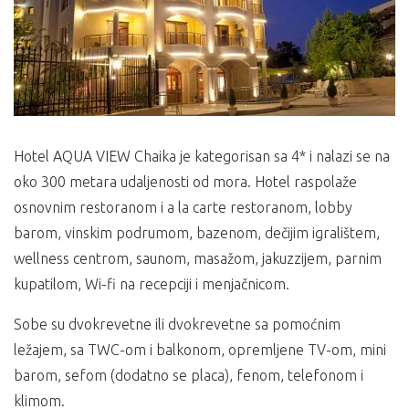
Hotel AQUA VIEW Chaika je kategorisan sa 4* i nalazi se na
oko 300 metara udaljenosti od mora. Hotel raspolaže
osnovnim restoranom i a la carte restoranom, lobby
barom, vinskim podrumom, bazenom, dečijim igralištem,
wellness centrom, saunom, masažom, jakuzzijem, parnim
kupatilom, Wi-fi na recepciji i menjačnicom.
Sobe su dvokrevetne ili dvokrevetne sa pomoćnim
ležajem, sa TWC-om i balkonom, opremljene TV-om, mini
barom, sefom (dodatno se placa), fenom, telefonom i
klimom.