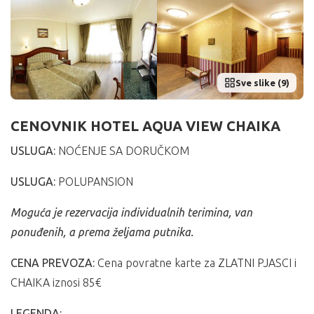
Sve slike (9)
CENOVNIK HOTEL AQUA VIEW CHAIKA
USLUGA:
NOĆENJE SA DORUČKOM
USLUGA:
POLUPANSION
Moguća je rezervacija individualnih terimina, van
ponuđenih, a prema željama putnika.
CENA PREVOZA:
Cena povratne karte za ZLATNI PJASCI i
CHAIKA iznosi 85€
LEGENDA: