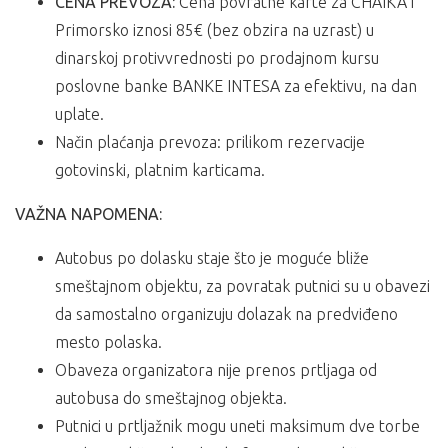
CENA PREVOZA:
Cena povratne karte za CHAIKA i
Primorsko iznosi 85€ (bez obzira na uzrast) u
dinarskoj protivvrednosti po prodajnom kursu
poslovne banke BANKE INTESA za efektivu, na dan
uplate.
Način plaćanja prevoza: prilikom rezervacije
gotovinski, platnim karticama.
VAŽNA NAPOMENA:
Autobus po dolasku staje što je moguće bliže
smeštajnom objektu, za povratak putnici su u obavezi
da samostalno organizuju dolazak na predviđeno
mesto polaska.
Obaveza organizatora nije prenos prtljaga od
autobusa do smeštajnog objekta.
Putnici u prtljažnik mogu uneti maksimum dve torbe