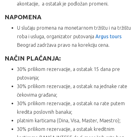
akontacije, a ostatak je podložan promeni.
NAPOMENA
U slučaju promena na monetarnom tržištu i na tržištu
roba i usluga, organizator putovanja
Argus tours
Beograd zadržava pravo na korekciju cena.
NAČIN PLAĆANJA:
30% prilikom rezervacije, a ostatak 15 dana pre
putovanja;
30% prilikom rezervacije, a ostatak na jednake rate
čekovima građana;
30% prilikom rezervacije, a ostatak na rate putem
kredita poslovnih banaka;
platnim karticama (Dina, Visa, Master, Maestro);
30% prilikom rezervacije, a ostatak kreditnim