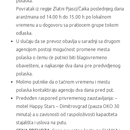
polaska.
Povratak iz regije Zlatni Pjasci/Čaika poslednjeg dana
aranžmana od 14.00 h do 15.00 h po lokalnom
vremenu a u dogovoru sa pratiocem grupe tokom
odlaska.
U slučaju da se prevoz obavlja u saradnji sa drugom
agencijom postoji mogućnost promene mesta
polaska o čemu će putnici biti blagovremeno
obavešteni, a najkasnije dva dana pre predvidjenog
polaska.
Molimo putnike da o tačnom vremenu i mestu
polaska kontaktiraju agenciju dva dana pred put.
Predviđen raspored privremenog zaustavljanja: –
motel Happy Stars – Dimitrovgrad (pauza OKO 30
minuta) a u zavisnosti od raspoloživosti kapaciteta
stajališta i uslova na putu.