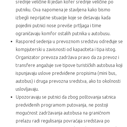
srednje veličine ili jedan kofer srednje veličine po
putniku. Ova napomena je stavljena kako bismo
izbegli neprijatne situacije koje se dešavaju kada
pojedini putnici nose previše prtljaga i time
ograničavaju komfor ostalih putnika u autobusu.
Raspored sedenja u prevoznom sredstvu određuje se
kompjuterski u zavisnosti od kapaciteta i tipa istog.
Organizator prevoza zadržava pravo da za prevoz i
transfere angažuje sve tipove turističkih autobusa koji
ispunjavaju uslove predviđene propisima (mini bus,
autobus) i druga prevozna sredstva, ako to okolnosti
uslovljavaju.
Upozoravaju se putnici da zbog poštovanja satnica
predviđenih programom putovanja, ne postoji
mogućnost zadržavanja autobusa na graničnom
prelazu radi regulisanja povraćaja sredstava po