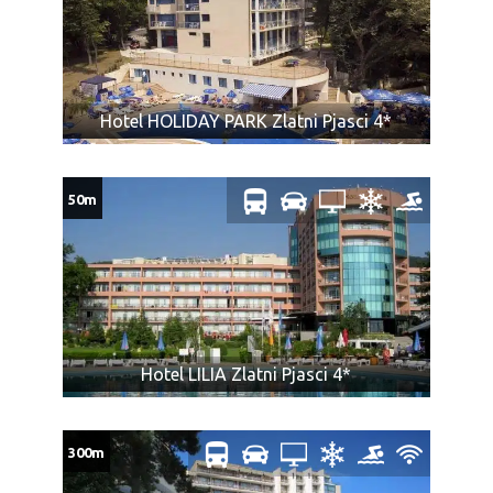
Hotel HOLIDAY PARK Zlatni Pjasci 4*
50m
Hotel LILIA Zlatni Pjasci 4*
300m