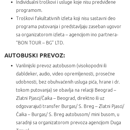
Individualni troškovi i usluge koje nisu predviđene
programom.
Troškovi fakultativnih izleta koji nisu sastavni deo
programa putovanja i predstavljaju zaseban ugovor
sa organizatorom izleta – agencijom ino partnera-
“BON TOUR – BG” LTD.
AUTOBUSKI PREVOZ:
Vanlinijski prevoz autobusom (visokopodni ili
dabldeker, audio, video opremljenosti, prosečne
udobnosti, bez obuhvaćenih usluga pića, hrane i dr.
tokom putovanja) se obavlja na relaciji Beograd –
Zlatni Pjasci/Čaika – Beograd, direktno ili uz
odgovarajući transfer Burgas/ S. Breg – Zlatni Pjasci/
Čaika – Burgas/ S. Breg autobusom/ mini busom, u
saradnji sa organizatorom prevoza agencijom Duga