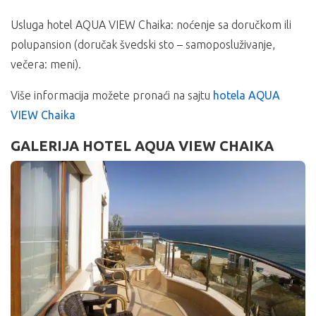
Usluga hotel AQUA VIEW Chaika: noćenje sa doručkom ili
polupansion (doručak švedski sto – samoposluživanje,
večera: meni).
Više informacija možete pronaći na sajtu
hotela AQUA
VIEW Chaika
GALERIJA HOTEL AQUA VIEW CHAIKA