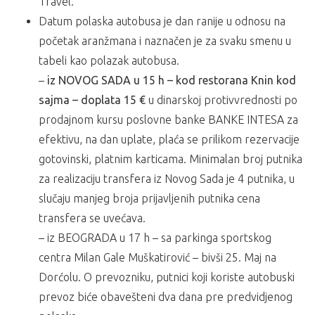
Travel.
Datum polaska autobusa je dan ranije u odnosu na
početak aranžmana i naznačen je za svaku smenu u
tabeli kao polazak autobusa.
–
iz NOVOG SADA u 15 h – kod restorana Knin kod
sajma – doplata 15 €
u dinarskoj protivvrednosti po
prodajnom kursu poslovne banke BANKE INTESA za
efektivu, na dan uplate, plaća se prilikom rezervacije
gotovinski, platnim karticama. Minimalan broj putnika
za realizaciju transfera iz Novog Sada je 4 putnika, u
slučaju manjeg broja prijavljenih putnika cena
transfera se uvećava.
– iz BEOGRADA u 17 h – sa parkinga sportskog
centra Milan Gale Muškatirović – bivši 25. Maj na
Dorćolu. O prevozniku, putnici koji koriste autobuski
prevoz biće obavešteni dva dana pre predvidjenog