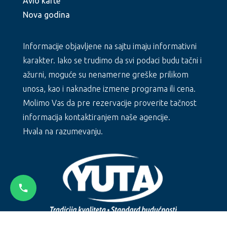
Avio karte
Nova godina
Informacije objavljene na sajtu imaju informativni
karakter. Iako se trudimo da svi podaci budu tačni i
ažurni, moguće su nenamerne greške prilikom
unosa, kao i naknadne izmene programa ili cena.
Molimo Vas da pre rezervacije proverite tačnost
informacija kontaktiranjem naše agencije.
Hvala na razumevanju.