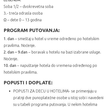
Soba 1/2 – dvokrevetna soba
3.- treća odrasla osoba
Ω – dete 0 – 13 godina
PROGRAM PUTOVANJA:
1. dan
– smeštaj u hotel u vreme određeno po hotelskim
pravilima. Noćenje.
2. dan – 9.dan
– boravak u hotelu na bazi izabrane usluge.
Noćenje.
10. dan
– napuštanje hotela do vremena određenog po
hotelskim pravilima.
POPUSTI I DOPLATE:
POPUSTI ZA DECU U HOTELIMA- se primenjuju u
pratnji dve punoplatežne osobe u istoj sobi i navedeni
su u tabeli programa putovanja. U nekim hotelima