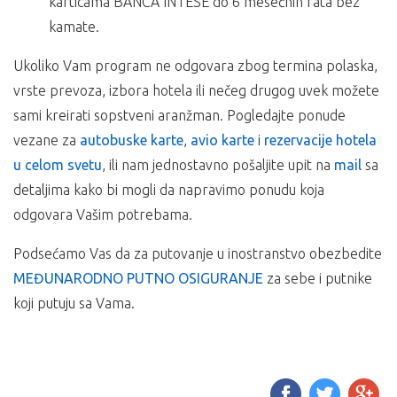
karticama BANCA INTESE do 6 mesečnih rata bez
kamate.
Ukoliko Vam program ne odgovara zbog termina polaska,
vrste prevoza, izbora hotela ili nečeg drugog uvek možete
sami kreirati sopstveni aranžman. Pogledajte ponude
vezane za
autobuske karte
,
avio karte
i
rezervacije hotela
u celom svetu
, ili nam jednostavno pošaljite upit na
mail
sa
detaljima kako bi mogli da napravimo ponudu koja
odgovara Vašim potrebama.
Podsećamo Vas da za putovanje u inostranstvo obezbedite
MEĐUNARODNO PUTNO OSIGURANJE
za sebe i putnike
koji putuju sa Vama.