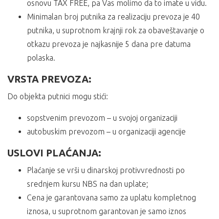
osnovu TAX FREE, pa Vas molimo da to imate u vidu.
Minimalan broj putnika za realizaciju prevoza je 40
putnika, u suprotnom krajnji rok za obaveštavanje o
otkazu prevoza je najkasnije 5 dana pre datuma
polaska.
VRSTA PREVOZA:
Do objekta putnici mogu stići:
sopstvenim prevozom – u svojoj organizaciji
autobuskim prevozom – u organizaciji agencije
USLOVI PLAĆANJA:
Plaćanje se vrši u dinarskoj protivvrednosti po
srednjem kursu NBS na dan uplate;
Cena je garantovana samo za uplatu kompletnog
iznosa, u suprotnom garantovan je samo iznos