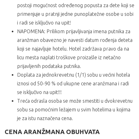
postoji mogućnost određenog popusta za dete koji se
primenjuje u pratnji jedne punoplatežne osobe u sobi
i radi se isključivo na upit!
NAPOMENA: Prilikom prijavljivanja imena putnika za
aranžman obavezno je navesti datum rođenja deteta
koji se najavljuje hotelu. Hotel zadržava pravo da na
licu mesta naplati troškove proizašle iz netačno
prijavljenih podataka putnika.
Doplata za jednokrevetnu (1/1) sobu u većini hotela
iznosi od 50-90 % od ukupne cene aranžmana i radi
se isključivo na upit!!!
Treća odrasla osoba se može smestiti u dvokrevetnu
sobu sa pomoćnim ležajem u svim hotelima u kojima
je za istu naznačena cena.
CENA ARANŽMANA OBUHVATA