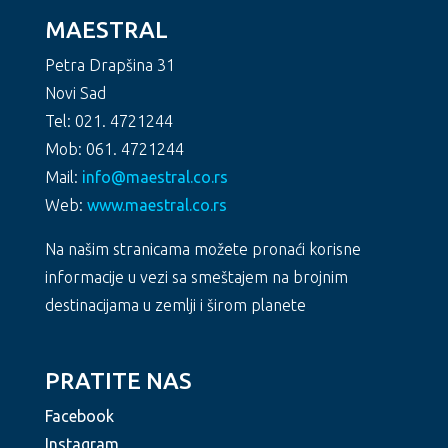
MAESTRAL
Petra Drapšina 31
Novi Sad
Tel: 021. 4721244
Mob: 061. 4721244
Mail:
info@maestral.co.rs
Web:
www.maestral.co.rs
Na našim stranicama možete pronaći korisne
informacije u vezi sa smeštajem na brojnim
destinacijama u zemlji i širom planete
PRATITE NAS
Facebook
Instagram