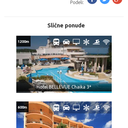
Podeli:
Slične ponude
1200m
Hotel BELLEVUE Chaika 3*
600m