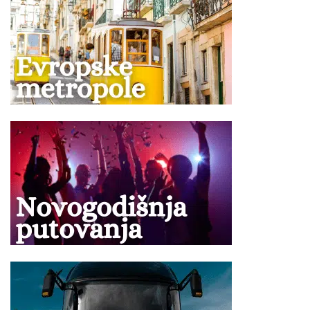
punoplatežne osobe u standardnoj sobi, oba deteta
plaćaju iznos koji je naveden u tabeli programa
putovanja, s tim što jedno dete ima smeštaj u
pomoćnom ležaju, uslugu u hotelu kao punoplatežna
osoba, dok drugo dete ima smeštaj u zajedničkom
ležaju, uslugu u hotelu kao punoplatežna osoba,
Deca od 2-6 godina plaćaju iznos koji je naveden u
tabeli programa putovanja, IMAJU mesto u autobusu u
toku transfera aerodrom – hotel – aerodrom i imaju
besplatan smeštaj u zajedničkom ležaju u nekim
hotelima,
Dete bilo kog uzrasta koje koristi osnovni ležaj plaća
punu cenu aranžmana,
Treća odrasla osoba se može smestiti u standardnu
dvokrevetnu sobu sa pomoćnim ležajem, u smeštajnim
objektima u kojima je za istu naznačena cena, plaća
iznos naveden u tabeli programa putovanja, ima
smeštaj u pomoćnom ležaju, uslugu u hotelu kao
punoplatežna osoba,