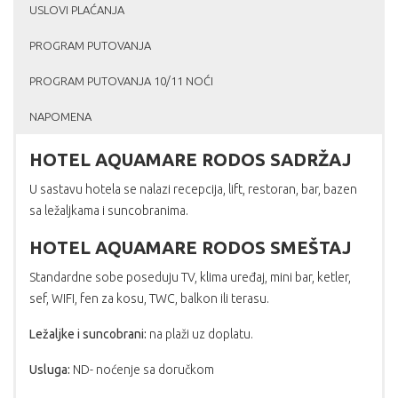
USLOVI PLAĆANJA
PROGRAM PUTOVANJA
PROGRAM PUTOVANJA 10/11 NOĆI
NAPOMENA
HOTEL AQUAMARE RODOS SADRŽAJ
U sastavu hotela se nalazi recepcija, lift, restoran, bar, bazen
sa ležaljkama i suncobranima.
HOTEL AQUAMARE RODOS SMEŠTAJ
Standardne sobe poseduju TV, klima uređaj, mini bar, ketler,
sef, WIFI, fen za kosu, TWC, balkon ili terasu.
Ležaljke i suncobrani:
na plaži uz doplatu.
Usluga:
ND- noćenje sa doručkom