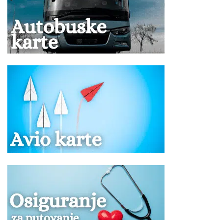
Doplata za jednokrevetnu (1/1) sobu u većini hotela
iznosi od 100 % od ukupne cene aranžmana i cena je
naveden u tabeli programa putovanja. Jednokrevetne
sobe se rade isključivo na upit.
Doplata za korišćenje klima uređaja se vrši na licu
mesta.
Ukoliko Vam ponuda za Hotel AQUAMARE Rodos ne
odgovara pogledajte ponudu ostalih smeštaja na ostrvu
Rodos
ili ponudu smeštaja na drugim
ostrvima Grčke
ili
kompletnu ponudu za letovanje
u Grčkoj