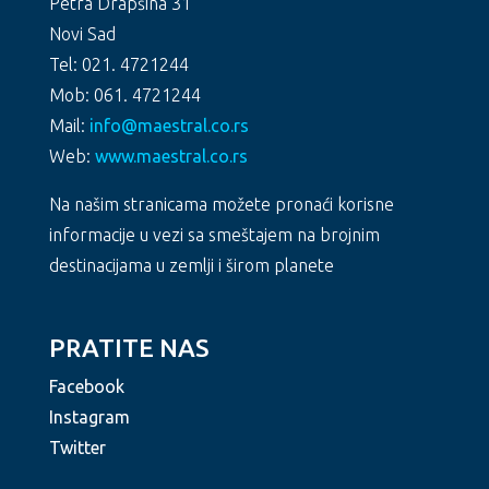
Petra Drapšina 31
Novi Sad
Tel: 021. 4721244
Mob: 061. 4721244
Mail:
info@maestral.co.rs
Web:
www.maestral.co.rs
Na našim stranicama možete pronaći korisne
informacije u vezi sa smeštajem na brojnim
destinacijama u zemlji i širom planete
PRATITE NAS
Facebook
Instagram
Twitter