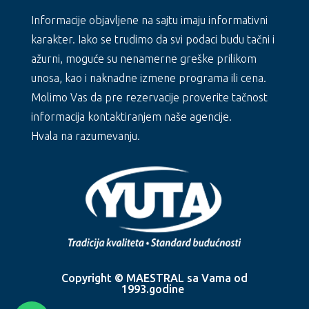
Informacije objavljene na sajtu imaju informativni
karakter. Iako se trudimo da svi podaci budu tačni i
ažurni, moguće su nenamerne greške prilikom
unosa, kao i naknadne izmene programa ili cena.
Molimo Vas da pre rezervacije proverite tačnost
informacija kontaktiranjem naše agencije.
Hvala na razumevanju.
Copyright © MAESTRAL sa Vama od
1993.godine