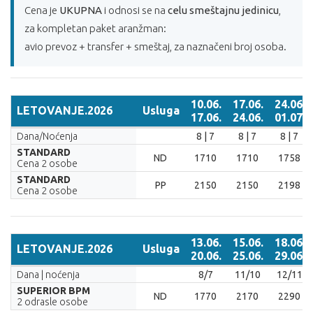
Cena je
UKUPNA
i odnosi se na
celu smeštajnu jedinicu
,
za kompletan paket aranžman:
avio prevoz + transfer + smeštaj, za naznačeni broj osoba.
10.06.
17.06.
24.06.
LETOVANJE.2026
Usluga
17.06.
24.06.
01.07.
LETOVANJE.2026
Usluga
10.06.
17.06.
24.06.
Dana/Noćenja
8 | 7
8 | 7
8 | 7
17.06.
24.06.
01.07.
STANDARD
ND
1710
1710
1758
Cena 2 osobe
STANDARD
PP
2150
2150
2198
Cena 2 osobe
13.06.
15.06.
18.06.
LETOVANJE.2026
Usluga
20.06.
25.06.
29.06.
LETOVANJE.2026
Usluga
13.06.
15.06.
18.06.
Dana | noćenja
8/7
11/10
12/11
20.06.
25.06.
29.06.
SUPERIOR BPM
ND
1770
2170
2290
2 odrasle osobe