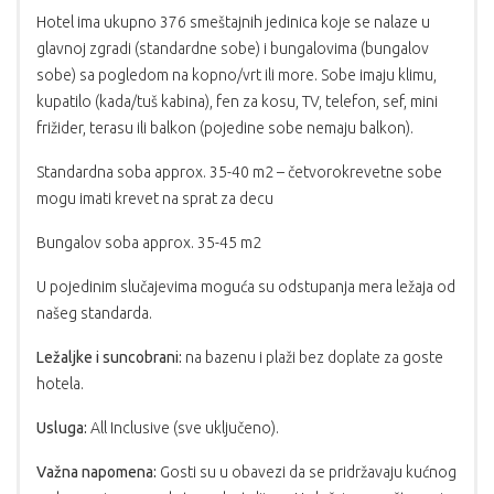
Hotel ima ukupno 376 smeštajnih jedinica koje se nalaze u
glavnoj zgradi (standardne sobe) i bungalovima (bungalov
sobe) sa pogledom na kopno/vrt ili more. Sobe imaju klimu,
kupatilo (kada/tuš kabina), fen za kosu, TV, telefon, sef, mini
frižider, terasu ili balkon (pojedine sobe nemaju balkon).
Standardna soba approx. 35-40 m2 – četvorokrevetne sobe
mogu imati krevet na sprat za decu
Bungalov soba approx. 35-45 m2
U pojedinim slučajevima moguća su odstupanja mera ležaja od
našeg standarda.
Ležaljke i suncobrani:
na bazenu i plaži bez doplate za goste
hotela.
Usluga:
All Inclusive (sve uključeno).
Važna napomena:
Gosti su u obavezi da se pridržavaju kućnog