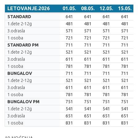
LETOVANJE.2026
01.05.
08.05.
12.05.
15.05.
LETOVANJE.2026
01.05.
08.05.
12.05.
15.05.
STANDARD
641
641
641
641
1.dete 2-12g
481
481
481
481
3.odrasla
571
571
571
571
1 osoba
721
721
721
721
STANDARD PM
711
711
711
711
1.dete 2-12g
521
521
521
521
3.odrasla
611
611
611
611
1 osoba
781
781
781
781
BUNGALOV
711
711
711
711
1.dete 2-12g
521
521
521
521
3.odrasla
611
611
611
611
1 osoba
781
781
781
781
BUNGALOV PM
751
751
751
751
1.dete 2-12g
541
541
541
541
3.odrasla
651
651
651
651
1 osoba
831
831
831
831