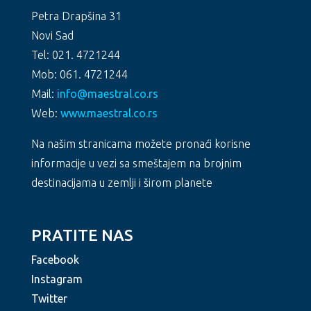
Petra Drapšina 31
Novi Sad
Tel: 021. 4721244
Mob: 061. 4721244
Mail:
info@maestral.co.rs
Web:
www.maestral.co.rs
Na našim stranicama možete pronaći korisne
informacije u vezi sa smeštajem na brojnim
destinacijama u zemlji i širom planete
PRATITE NAS
Facebook
Instagram
Twitter