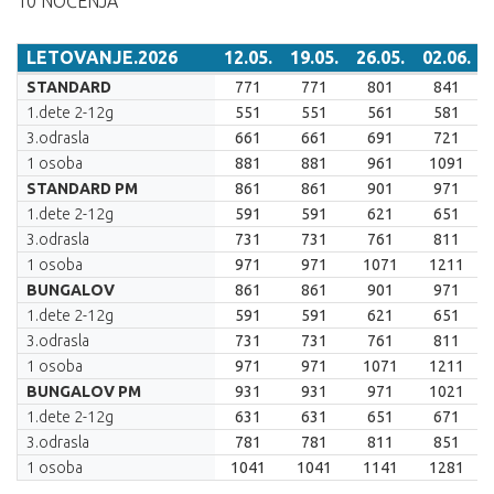
10 NOĆENJA
LETOVANJE.2026
12.05.
19.05.
26.05.
02.06.
LETOVANJE.2026
12.05.
19.05.
26.05.
02.06.
STANDARD
771
771
801
841
1.dete 2-12g
551
551
561
581
3.odrasla
661
661
691
721
1 osoba
881
881
961
1091
STANDARD PM
861
861
901
971
1.dete 2-12g
591
591
621
651
3.odrasla
731
731
761
811
1 osoba
971
971
1071
1211
BUNGALOV
861
861
901
971
1.dete 2-12g
591
591
621
651
3.odrasla
731
731
761
811
1 osoba
971
971
1071
1211
BUNGALOV PM
931
931
971
1021
1.dete 2-12g
631
631
651
671
3.odrasla
781
781
811
851
1 osoba
1041
1041
1141
1281