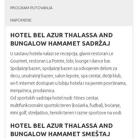
PROGRAM PUTOVANJA
NAPOMENE
HOTEL BEL AZUR THALASSA AND
BUNGALOW HAMAMET SADRŽAJ
U sastavu hotela nalazi se recepcija, glavni restoran Le
Gourmet, restoran La Pointe, lobi, lounge i dance bar.
Spoljašnji bazen, spoljašnji bazen sa odvojenim delom za
decu, unutrašnji bazen, salon lepote, spa centar, dečiji klub,
wi-fi internet dostupan u lobiju hotela i na javnim površinama,
menjačnica, prodavnica.
Od sportskih sadržaja hotel nudi: fitnes centar,
multifunkcionalni sportski teren (košarka, fudbal), boćanje,
mini golf, streljaštvo, teniski teren i razne sportove na vodi.
HOTEL BEL AZUR THALASSA AND
BUNGALOW HAMAMET SMEŠTAJ