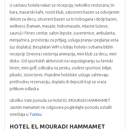
U sastavu hotela nalazi se recepcija, nekoliko restorana, tri
bara, mavarski kafe, noćni klub, zatvoreni bazen sa odvojenim
delom za decu, otvoreni bazen sa tri tobogana i dečiji bazen,
wellness (hamam, masaže, hidromasaže, mlazne tuševe,
saunu) i fitnes centar, salon lepote, suvenirnice, ambulanta,
menjačnica, prostoriju za prtljag, usluga pranja i peglanja veša
(uz doplatu). Besplatan WIFI u lobiju hotela i sobama bližim
recepciji. Dnevna i večernja animacija, mini klub za decu, mini
disko. Od sportskih aktivnosti na raspolagnanju su teniski
teren, mini golf, odbojka na pesku, vodeni sportovi, bilijar,
pikado, stoni tenis. Pojedine hotelske usluge zahtevaju
prethodnu rezervaciju, doplatu ili depozit koji se vraća
prilikom odlaska.
Ukoliko Vam ponuda za Hotel EL MOURADI HAMMAMET
Jasmin Hamamet ne odgovara pogledajte ponudu ostalih
smeštaja u
Tunisu
HOTEL EL MOURADI HAMMAMET