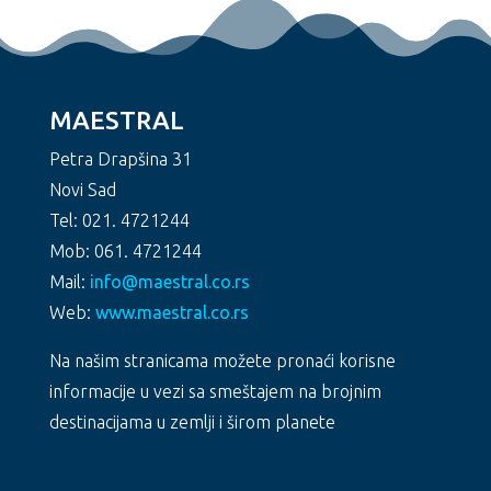
MAESTRAL
Petra Drapšina 31
Novi Sad
Tel: 021. 4721244
Mob: 061. 4721244
Mail:
info@maestral.co.rs
Web:
www.maestral.co.rs
Na našim stranicama možete pronaći korisne
informacije u vezi sa smeštajem na brojnim
destinacijama u zemlji i širom planete