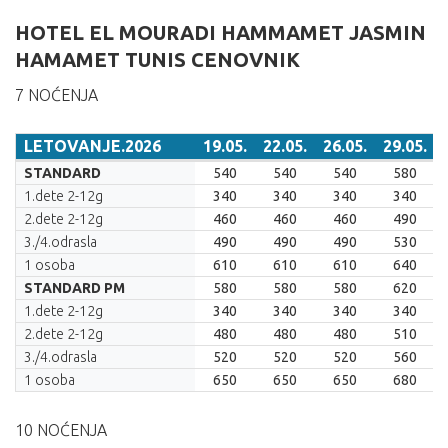
HOTEL EL MOURADI HAMMAMET JASMIN
HAMAMET TUNIS CENOVNIK
7 NOĆENJA
LETOVANJE.2026
19.05.
22.05.
26.05.
29.05.
LETOVANJE.2026
19.05.
22.05.
26.05.
29.05.
STANDARD
540
540
540
580
1.dete 2-12g
340
340
340
340
2.dete 2-12g
460
460
460
490
3./4.odrasla
490
490
490
530
1 osoba
610
610
610
640
STANDARD PM
580
580
580
620
1.dete 2-12g
340
340
340
340
2.dete 2-12g
480
480
480
510
3./4.odrasla
520
520
520
560
1 osoba
650
650
650
680
10 NOĆENJA