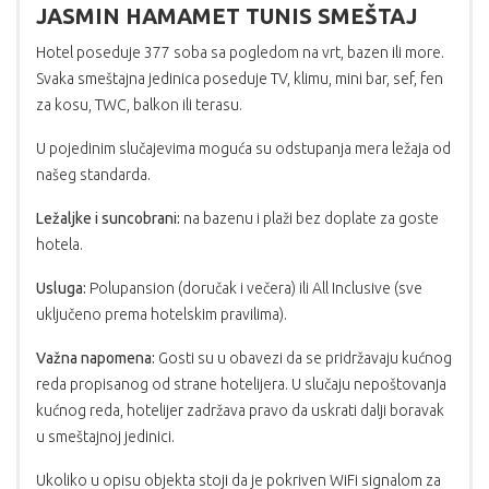
JASMIN HAMAMET TUNIS SMEŠTAJ
Hotel poseduje 377 soba sa pogledom na vrt, bazen ili more.
Svaka smeštajna jedinica poseduje TV, klimu, mini bar, sef, fen
za kosu, TWC, balkon ili terasu.
U pojedinim slučajevima moguća su odstupanja mera ležaja od
našeg standarda.
Ležaljke i suncobrani:
na bazenu i plaži bez doplate za goste
hotela.
Usluga:
Polupansion (doručak i večera) ili All Inclusive (sve
uključeno prema hotelskim pravilima).
Važna napomena:
Gosti su u obavezi da se pridržavaju kućnog
reda propisanog od strane hotelijera. U slučaju nepoštovanja
kućnog reda, hotelijer zadržava pravo da uskrati dalji boravak
u smeštajnoj jedinici.
Ukoliko u opisu objekta stoji da je pokriven WiFi signalom za