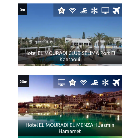
Ukoliko Vam ponuda za Hotel EL MOURADI HAMMAMET
0m
Jasmin Hamamet ne odgovara pogledajte ponudu ostalih
smeštaja u
Tunisu
Hotel EL MOURADI CLUB SELIMA Port El
Kantaoui
20m
Hotel EL MOURADI EL MENZAH Jasmin
Hamamet