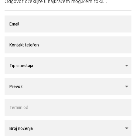
Odgovor očekujte u najkraćem mogućem roku...