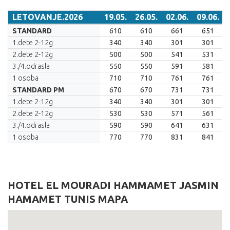
LETOVANJE.2026
19.05.
26.05.
02.06.
09.06.
LETOVANJE.2026
19.05.
26.05.
02.06.
09.06.
STANDARD
610
610
661
651
1.dete 2-12g
340
340
301
301
2.dete 2-12g
500
500
541
531
3./4.odrasla
550
550
591
581
1 osoba
710
710
761
761
STANDARD PM
670
670
731
731
1.dete 2-12g
340
340
301
301
2.dete 2-12g
530
530
571
561
3./4.odrasla
590
590
641
631
1 osoba
770
770
831
841
HOTEL EL MOURADI HAMMAMET JASMIN
HAMAMET TUNIS MAPA