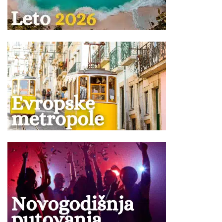
dvokrevetnu sobu sa pomoćnim ležajem, u smeštajnim
objektima u kojima je za istu naznačena cena, plaća
iznos naveden u tabeli programa putovanja, ima
smeštaj u pomoćnom ležaju, uslugu u hotelu kao
punoplatežna osoba.
Doplata za jednokrevetnu (1/1) sobu u većini hotela
iznosi od 40-90 % od ukupne cene aranžmana i cena je
naveden u tabeli programa putovanja.
Jednokrevetne sobe se rade isključivo na upit.
Doplata za korišćenje klima uređaja se vrši u agenciji
prilikom rezervacije kod hotela kod kojih je uz opis
naglašeno da se ista dodatno naplaćuje!
Po ovom programu ne postoji mogućnost umanjenja
za sopstveni prevoz.
Ukoliko Vam ponuda za Hotel BLUE BAY PLATINUM Marmaris
ne odgovara pogledajte ponudu ostalih smeštaja u letovalištu
Marmaris
ili kompletnu ponudu letovališta
Turske