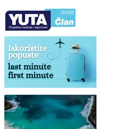
svim hotelima koristi zajednički ležaj.
U hotelima gde postoji mogućnost smeštaja dvoje
dece od 0 do 12 godina (12), ili 13 godina (13) u pratnji
dve punoplatežne osobe u standardnoj sobi, oba
deteta plaćaju iznos koji je naveden u tabeli programa
putovanja, s tim što jedno dete ima smeštaj u
pomoćnom ležaju, uslugu u hotelu kao punoplatežna
osoba, dok drugo dete ima smeštaj u zajedničkom
ležaju, uslugu u hotelu kao punoplatežna osoba.
Svi tipovi soba gde je cenovnikom predviđen smeštaj
za 2 odrasle osobe i dvoje dece uzrasta definisanog u
tabeli rade se isključivo na upit.
U hotelima koji imaju mogućnost smeštaja 3
punoplatežne (odrasle) osobe, i jednog deteta u
standardnoj dvokrevetnoj sobi sa jednim pomoćnim
ležajem, po pravilu dete koristi zajednički ležaj, i soba se
radi na upit.
Treća odrasla osoba se može smestiti u standardnu