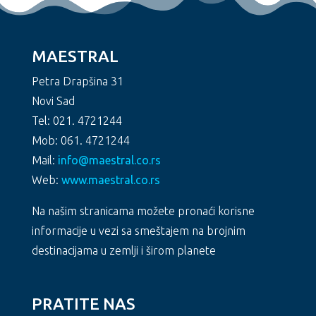
MAESTRAL
Petra Drapšina 31
Novi Sad
Tel: 021. 4721244
Mob: 061. 4721244
Mail:
info@maestral.co.rs
Web:
www.maestral.co.rs
Na našim stranicama možete pronaći korisne
informacije u vezi sa smeštajem na brojnim
destinacijama u zemlji i širom planete
PRATITE NAS