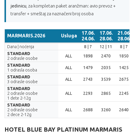
jedinicu
, za kompletan paket aranžman: avio prevoz +
transfer + smeštaj za naznačeni broj osoba
17.06.
17.06.
21.06.
MARMARIS.2026
Usluga
24.06.
28.06.
28.06.
MARMARIS.2026
Usluga
17.06.
17.06.
21.06.
Dana | noćenja
8 | 7
12 | 11
8 | 7
24.06.
28.06.
28.06.
STANDARD
ALL
1898
2470
1850
2 odrasle osobe
STANDARD
ALL
1479
2035
1425
1 odrasla osoba
STANDARD
ALL
2743
3539
2675
3 odrasle osobe
STANDARD
2 odrasle osobe
ALL
2293
2865
2245
1 dete 2-12g
STANDARD
2 odrasle osobe
ALL
2688
3260
2640
2 dece 2-12g
HOTEL BLUE BAY PLATINUM MARMARIS