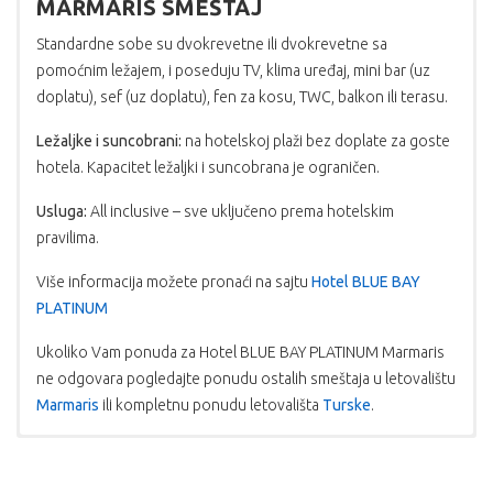
MARMARIS SMEŠTAJ
Standardne sobe su dvokrevetne ili dvokrevetne sa
pomoćnim ležajem, i poseduju TV, klima uređaj, mini bar (uz
doplatu), sef (uz doplatu), fen za kosu, TWC, balkon ili terasu.
Ležaljke i suncobrani:
na hotelskoj plaži bez doplate za goste
hotela. Kapacitet ležaljki i suncobrana je ograničen.
Usluga:
All inclusive – sve uključeno prema hotelskim
pravilima.
Više informacija možete pronaći na sajtu
Hotel BLUE BAY
PLATINUM
Ukoliko Vam ponuda za Hotel BLUE BAY PLATINUM Marmaris
ne odgovara pogledajte ponudu ostalih smeštaja u letovalištu
Marmaris
ili kompletnu ponudu letovališta
Turske
.
USLOVI PLAĆANJA:
PROGRAM PUTOVANJA 7 NOĆENJA
FIRST (RANI BUKING) i LAST MINUTE
ponude
1.dan: Beograd – Bodrum. Sastanak putnika na aerodromu
Plaćanje se vrši u dinarskoj protivvrednosti po