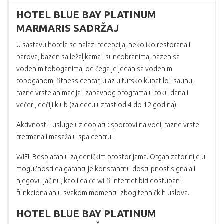
HOTEL BLUE BAY PLATINUM
MARMARIS SADRŽAJ
U sastavu hotela se nalazi recepcija, nekoliko restorana i
barova, bazen sa ležaljkama i suncobranima, bazen sa
vodenim toboganima, od čega je jedan sa vodenim
toboganom, fitness centar, ulaz u tursko kupatilo i saunu,
razne vrste animacija i zabavnog programa u toku dana i
večeri, dečiji klub (za decu uzrast od 4 do 12 godina).
Aktivnosti i usluge uz doplatu: sportovi na vodi, razne vrste
tretmana i masaža u spa centru.
WIFI: Besplatan u zajedničkim prostorijama. Organizator nije u
mogućnosti da garantuje konstantnu dostupnost signala i
njegovu jačinu, kao i da će wi-fi internet biti dostupan i
funkcionalan u svakom momentu zbog tehničkih uslova.
HOTEL BLUE BAY PLATINUM