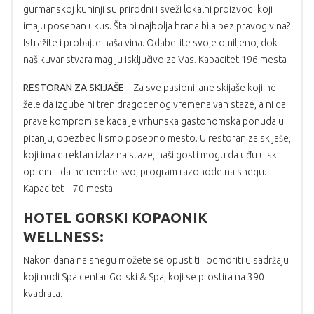
gurmanskoj kuhinji su prirodni i sveži lokalni proizvodi koji
imaju poseban ukus. Šta bi najbolja hrana bila bez pravog vina?
Istražite i probajte naša vina. Odaberite svoje omiljeno, dok
naš kuvar stvara magiju isključivo za Vas. Kapacitet 196 mesta
RESTORAN ZA SKIJAŠE
– Za sve pasionirane skijaše koji ne
žele da izgube ni tren dragocenog vremena van staze, a ni da
prave kompromise kada je vrhunska gastonomska ponuda u
pitanju, obezbedili smo posebno mesto. U restoran za skijaše,
koji ima direktan izlaz na staze, naši gosti mogu da uđu u ski
opremi i da ne remete svoj program razonode na snegu.
Kapacitet – 70 mesta
HOTEL GORSKI KOPAONIK
WELLNESS:
Nakon dana na snegu možete se opustiti i odmoriti u sadržaju
koji nudi Spa centar Gorski & Spa, koji se prostira na 390
kvadrata.