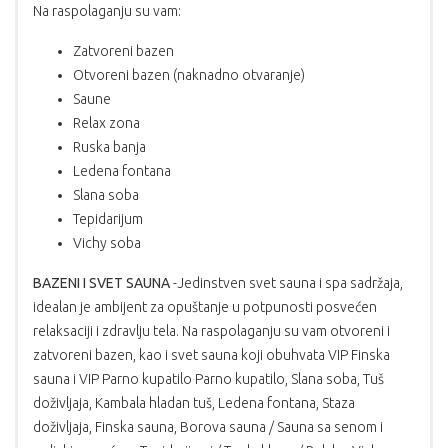
Na raspolaganju su vam:
Zatvoreni bazen
Otvoreni bazen (naknadno otvaranje)
Saune
Relax zona
Ruska banja
Ledena fontana
Slana soba
Tepidarijum
Vichy soba
BAZENI I SVET SAUNA
-Jedinstven svet sauna i spa sadržaja,
idealan je ambijent za opuštanje u potpunosti posvećen
relaksaciji i zdravlju tela. Na raspolaganju su vam otvoreni i
zatvoreni bazen, kao i svet sauna koji obuhvata VIP Finska
sauna i VIP Parno kupatilo Parno kupatilo, Slana soba, Tuš
doživljaja, Kambala hladan tuš, Ledena fontana, Staza
doživljaja, Finska sauna, Borova sauna / Sauna sa senom i