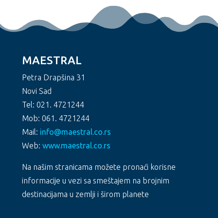
MAESTRAL
Petra Drapšina 31
Novi Sad
Tel: 021. 4721244
Mob: 061. 4721244
Mail:
info@maestral.co.rs
Web:
www.maestral.co.rs
Na našim stranicama možete pronaći korisne
informacije u vezi sa smeštajem na brojnim
destinacijama u zemlji i širom planete