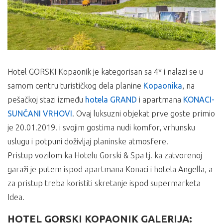
Hotel GORSKI Kopaonik je kategorisan sa 4* i nalazi se u
samom centru turističkog dela planine
Kopaonika
, na
pešačkoj stazi između
hotela GRAND
i apartmana
KONACI-
SUNČANI VRHOVI
. Ovaj luksuzni objekat prve goste primio
je 20.01.2019. i svojim gostima nudi komfor, vrhunsku
uslugu i potpuni doživljaj planinske atmosfere.
Pristup vozilom ka Hotelu Gorski & Spa tj. ka zatvorenoj
garaži je putem ispod apartmana Konaci i hotela Angella, a
za pristup treba koristiti skretanje ispod supermarketa
Idea.
HOTEL GORSKI KOPAONIK GALERIJA: