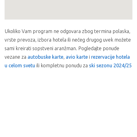
Ukoliko Vam program ne odgovara zbog termina polaska,
vrste prevoza, izbora hotela ili nečeg drugog uvek možete
sami kreirati sopstveni aranžman. Pogledajte ponude
vezane za
autobuske karte
,
avio karte
i
rezervacije hotela
u celom svetu
ili kompletnu ponudu za
ski sezonu 2024/25