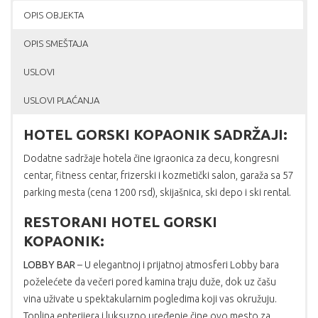
OPIS OBJEKTA
OPIS SMEŠTAJA
USLOVI
USLOVI PLAĆANJA
HOTEL GORSKI KOPAONIK SADRŽAJI:
Dodatne sadržaje hotela čine igraonica za decu, kongresni
centar, fitness centar, frizerski i kozmetički salon, garaža sa 57
parking mesta (cena 1200 rsd), skijašnica, ski depo i ski rental.
RESTORANI HOTEL GORSKI
KOPAONIK:
LOBBY BAR
– U elegantnoj i prijatnoj atmosferi Lobby bara
poželećete da večeri pored kamina traju duže, dok uz čašu
vina uživate u spektakularnim pogledima koji vas okružuju.
Toplina enterijera i luksuzno uređenje čine ovo mesto za