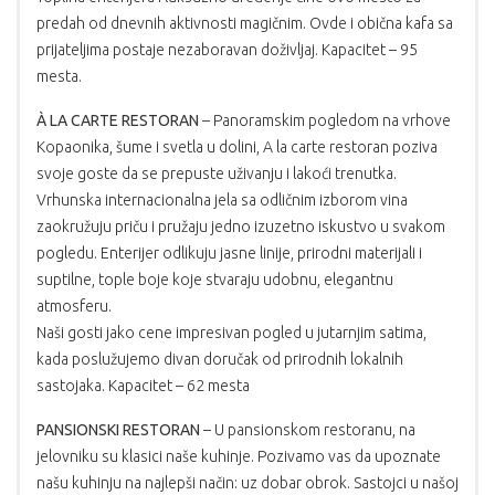
predah od dnevnih aktivnosti magičnim. Ovde i obična kafa sa
prijateljima postaje nezaboravan doživljaj. Kapacitet – 95
mesta.
À LA CARTE RESTORAN
– Panoramskim pogledom na vrhove
Kopaonika, šume i svetla u dolini, A la carte restoran poziva
svoje goste da se prepuste uživanju i lakoći trenutka.
Vrhunska internacionalna jela sa odličnim izborom vina
zaokružuju priču i pružaju jedno izuzetno iskustvo u svakom
pogledu. Enterijer odlikuju jasne linije, prirodni materijali i
suptilne, tople boje koje stvaraju udobnu, elegantnu
atmosferu.
Naši gosti jako cene impresivan pogled u jutarnjim satima,
kada poslužujemo divan doručak od prirodnih lokalnih
sastojaka. Kapacitet – 62 mesta
PANSIONSKI RESTORAN
– U pansionskom restoranu, na
jelovniku su klasici naše kuhinje. Pozivamo vas da upoznate
našu kuhinju na najlepši način: uz dobar obrok. Sastojci u našoj