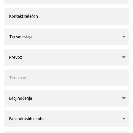
(dimenzije 180x200cm), sofom koja po potrebi može poslužiti
kao pomoćni ležaj i odvojenim kupatilom sa podnim
grejanjem.
DELUX APARTMANI
– su površine 55 m² i sastoje se od
prostrane dnevne sobe u kojoj se nalazi sofa koja može
poslužiti kao pomoćni ležaj i spavaće sobe opremljene
francuskim ležajem (dimenzije 180x200cm).
CLUB APARTMANI
– površine od 100 m² se sastoje od
prostranog dnevnog boravka, dve spavaće sobe opremljene
francuskim ležajem (dimenzije 180×200 cm) i praktične
kuhinje.
DELUXE SOBA
– površine 35 m², opremljena je francuskim
ležajem (dimenzije 180x200cm), sofom koja po potrebi može
poslužiti kao pomoćni ležaj i odvojenim kupatilom sa podnim
grejanjem. Sobe ovog tipa se nalaze isključivo na najvišoj etaži
hotela, odakle se pruža jedinstven pogled.