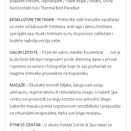
poljskim cvećem, Tepidarijumi / Tople klupe / Relaks, Vichy
horizontalni tuš i Thermal Bed Paradise.
EKSKLUZIVNI TRETMANI
– Poklonite sebi trenutke opuštanja
uz neke od luksuznih tretmana. Anti-age i detox tretmani,
specijalni spa rituali i tretmani su tu da ponovo zablistate i
budete najbolja verzija sebe.
SALON LEPOTE
– Frizerski salon, manikir, kozmetičar … sve je
tu da biste bili lepi i negovani i posle aktivnog dana u prirodi…
i spremni za večeru i fotografije koje će vas podsećati na
magične trenutke provedene na Kopaoniku.
MASAŽE
– Ekstrakti moćnih biljaka, daruju vam svoju
umirujuću, regenerativnu ili stimulativnu snagu. U našem Spa
centru svi proizvodi za negu koriste ovo prirodno blago.
Izaberite masažu prema sopstvenom senzibilitetu i prepustite
se vrhunskim terapeutima. Neka sve brige nestanu.
FITNESS CENTAR
– U okviru hotela Gorski & Spa nalazi se