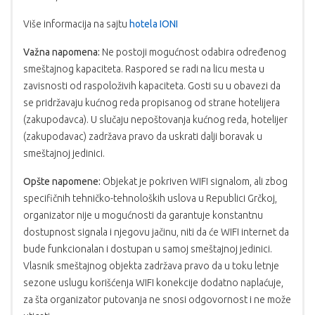
Više informacija na sajtu
hotela IONI
Važna napomena:
Ne postoji mogućnost odabira određenog
smeštajnog kapaciteta. Raspored se radi na licu mesta u
zavisnosti od raspoloživih kapaciteta. Gosti su u obavezi da
se pridržavaju kućnog reda propisanog od strane hotelijera
(zakupodavca). U slučaju nepoštovanja kućnog reda, hotelijer
(zakupodavac) zadržava pravo da uskrati dalji boravak u
smeštajnoj jedinici.
Opšte napomene:
Objekat je pokriven WIFI signalom, ali zbog
specifičnih tehničko-tehnoloških uslova u Republici Grčkoj,
organizator nije u mogućnosti da garantuje konstantnu
dostupnost signala i njegovu jačinu, niti da će WIFI internet da
bude funkcionalan i dostupan u samoj smeštajnoj jedinici.
Vlasnik smeštajnog objekta zadržava pravo da u toku letnje
sezone uslugu korišćenja WIFI konekcije dodatno naplaćuje,
za šta organizator putovanja ne snosi odgovornost i ne može