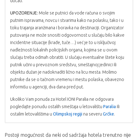
uticati.
UPOZORENJE:
Mole se putnici da vode računa o svojim
putnim ispravama, novcu i stvarima kako na polasku, tako i u
toku trajanja aranžmana i boravka na destinaciji. Organizator
putovanja ne može snositi odgovornost u slučaju bilo kakve
incidentne situacije (krađe, tuče…) već je to u isključivoj
nadležnosti lokalnih policijskih organa, kojima se u ovom
slučaju treba odmah obratiti. U slučaju eventualne štete koju
putnik učini u prevoznom sredstvu, smeštajnoj jedinici ili
objektu dužan je nadoknaditi lično na licu mesta. Molimo
putnike da se o tačnom vremenu i mestu polaska, obavezno
informišu u agenciji, dva dana pred put.
Ukoliko Vam ponuda za Hotel IONI Paralia ne odgovara
pogledajte ponudu ostalih smeštaja u letovalištu
Paralia
ili
ostalim letovalištima u
Olimpskoj regiji
na severu
Grčke
.
USLOVI PLAĆANJA:
PROGRAM PUTOVANJA AUTOBUSOM
Postoji mogućnost da neki od sadržaja hotela trenutno nije
1.dan
Putovanje. Beograd – sastanak grupe u 18.15 h (radi
Plaćanje se vrši u dinarskoj protivvrednosti po