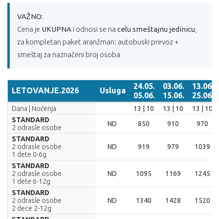
VAŽNO:
Cena je
UKUPNA
i odnosi se na
celu smeštajnu jedinicu
,
za kompletan paket aranžman: autobuski prevoz +
smeštaj za naznačeni broj osoba
24.05.
03.06.
13.06.
LETOVANJE.2026
Usluga
05.06.
15.06.
25.06.
LETOVANJE.2026
Usluga
24.05.
03.06.
13.06.
Dana | Noćenja
13 | 10
13 | 10
13 | 10
05.06.
15.06.
25.06.
STANDARD
ND
850
910
970
2 odrasle osobe
STANDARD
2 odrasle osobe
ND
919
979
1039
1 dete 0-6g
STANDARD
2 odrasle osobe
ND
1095
1169
1245
1 dete 6-12g
STANDARD
2 odrasle osobe
ND
1340
1428
1520
2 dece 2-12g