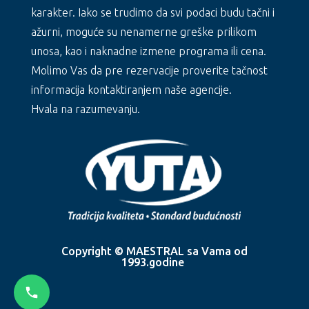
karakter. Iako se trudimo da svi podaci budu tačni i
ažurni, moguće su nenamerne greške prilikom
unosa, kao i naknadne izmene programa ili cena.
Molimo Vas da pre rezervacije proverite tačnost
informacija kontaktiranjem naše agencije.
Hvala na razumevanju.
Copyright © MAESTRAL sa Vama od
1993.godine