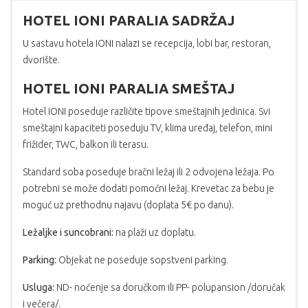
HOTEL IONI PARALIA SADRŽAJ
U sastavu hotela IONI nalazi se recepcija, lobi bar, restoran,
dvorište.
HOTEL IONI PARALIA SMEŠTAJ
Hotel IONI poseduje različite tipove smeštajnih jedinica. Svi
smeštajni kapaciteti poseduju TV, klima uređaj, telefon, mini
frižider, TWC, balkon ili terasu.
Standard soba poseduje bračni ležaj ili 2 odvojena ležaja. Po
potrebni se može dodati pomoćni ležaj. Krevetac za bebu je
moguć uz prethodnu najavu (doplata 5€ po danu).
Ležaljke i suncobrani:
na plaži uz doplatu.
Parking:
Objekat ne poseduje sopstveni parking.
Usluga:
ND- noćenje sa doručkom ili PP- polupansion /doručak
i večera/.