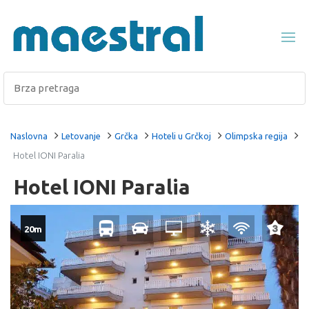
Naslovna
Letovanje
Grčka
Hoteli u Grčkoj
Olimpska regija
Hotel IONI Paralia
Hotel IONI Paralia
20m