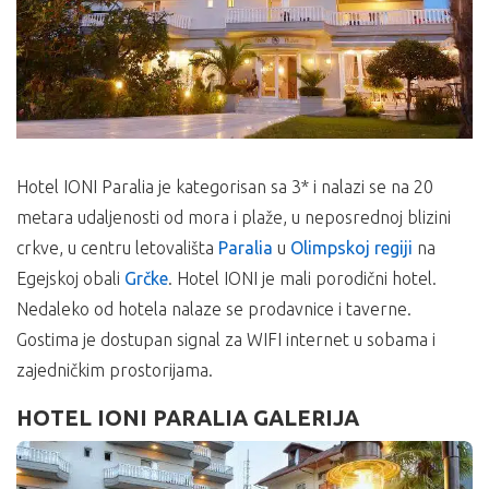
Hotel IONI Paralia je kategorisan sa 3* i nalazi se na 20
metara udaljenosti od mora i plaže, u neposrednoj blizini
crkve, u centru letovališta
Paralia
u
Olimpskoj regiji
na
Egejskoj obali
Grčke
. Hotel IONI je mali porodični hotel.
Nedaleko od hotela nalaze se prodavnice i taverne.
Gostima je dostupan signal za WIFI internet u sobama i
zajedničkim prostorijama.
HOTEL IONI PARALIA GALERIJA