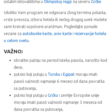
ostalim letovalištima u
Olimpskoj regiji
na severu
Grčke
30% prilikom rezervacije, a ostatak kreditnim karticama
Doplate u odnosu na mesto ulaska putnika u autobus:
BANCA INTESE do 6 mesečnih rata bez kamate.
Ukoliko Vam program ne odgovara zbog termina polaska,
iz SUBOTICE u 15:30h sa autobuske stanice – doplata
Ukoliko Vam ponuda za Hotel IONI Paralia ne odgovara
vrste prevoza, izbora hotela ili nečeg drugog uvek možete
3000,00 din po osobi /minimum 20 putnika/;
pogledajte ponudu ostalih smeštaja u letovalištu
Paralia
ili
sami kreirati sopstveni aranžman. Pogledajte ponude
iz NOVOG SADA u 17:30h sa parkinga kod BIG-a –
ostalim letovalištima u
Olimpskoj regiji
na severu
Grčke
doplata 2500,00 din po osobi /SIGURAN POLAZAK/;
vezane za
autobuske karte
,
avio karte
i
rezervacije hotela
sa autoputa kod STARE PAZOVE u 18h PETROL pumpa –
u celom svetu
.
doplata 1200,00 din po osobi;
VAŽNO:
*Doplate se ostvaruju isključivo shodno mestu ulaska
putnika u autobus koji koriste paket aranžman.
obratite pažnju na period isteka pasoša, naročito kod
ARANŽMAN OBUHVATA:
dece,
putnici koji putuju u
Tursku
i
Egipat
moraju imati
Vanlinijski prevoz autobusom na relaciji Beograd –
pasoš važnosti najmanje 6 meseci od dana povratka
Halkidiki – Beograd,
sa putovanja,
boravak od 10 noćenja u odabranom objektu sa
putnici koji putuju u
uslugom po izboru,
Grčku
i zemlje Evropske unije
troškove organizacije putovanja i usluge predstavnika
moraju imati pasoš važnosti najmanje 3 meseca od
agencije organizatora putovanja ili inopartnera za
dana povratka sa putovanja,