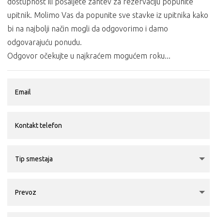
dostupnost ili pošaljete zahtev za rezervaciju popunite
upitnik. Molimo Vas da popunite sve stavke iz upitnika kako
bi na najbolji način mogli da odgovorimo i damo
odgovarajuću ponudu.
Odgovor očekujte u najkraćem mogućem roku...