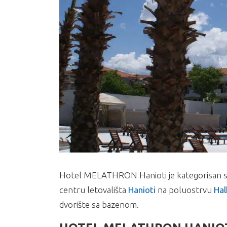
Hotel MELATHRON Hanioti je kategorisan sa 4
centru letovališta
Hanioti
na poluostrvu
Hal
dvorište sa bazenom.