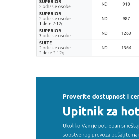
SUPERIOR
ND
918
2 odrasle osobe
SUPERIOR
2 odrasle osobe
ND
987
1 dete 2-12g
SUPERIOR
ND
1263
3 odrasle osobe
SUITE
2 odrasle osobe
ND
1364
2 dece 2-12g
Proverite dostupnost i ce
Upitnik za ho
Ukoliko Vam je potreban smeštaj 
sopstvenog prevoza pošaljite nam