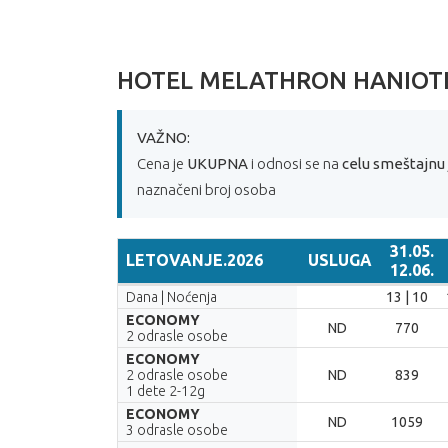
HOTEL MELATHRON HANIOT
VAŽNO:
Cena je
UKUPNA
i odnosi se na
celu smeštajnu 
naznačeni broj osoba
31.05.
LETOVANJE.2026
USLUGA
12.06.
LETOVANJE.2026
USLUGA
31.05.
Dana | Noćenja
13 | 10
12.06.
ECONOMY
ND
770
2 odrasle osobe
ECONOMY
2 odrasle osobe
ND
839
1 dete 2-12g
ECONOMY
ND
1059
3 odrasle osobe