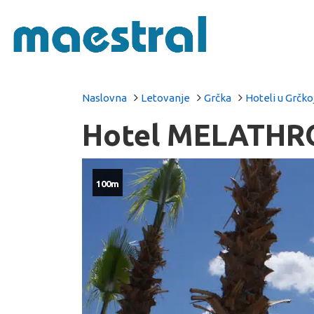
Naslovna
Letovanje
Grčka
Hoteli u Grčko
Hotel MELATHRO
100m