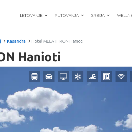
LETOVANJE
PUTOVANJA
SRBIJA
WELLN
j
Kasandra
Hotel MELATHRON Hanioti
N Hanioti