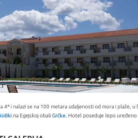
* i nalazi se na 100 metara udaljenosti od mora i plaže, u 
kidiki
na Egejskoj obali
Grčke
. Hotel poseduje lepo uređeno