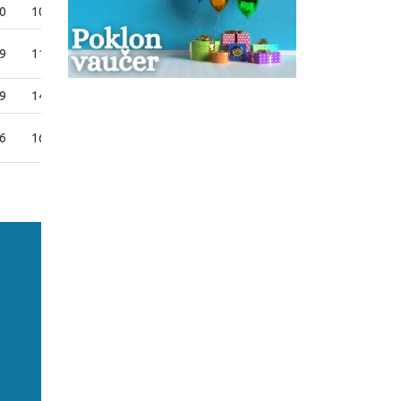
0
1058
898
818
9
1127
967
887
9
1453
1233
1127
6
1626
1314
1226