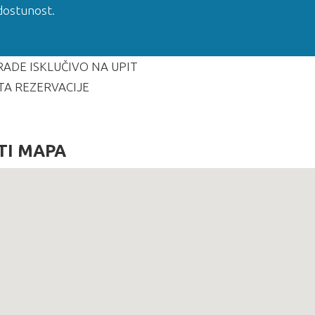
 dostunost.
ADE ISKLUČIVO NA UPIT
TA REZERVACIJE
TI MAPA