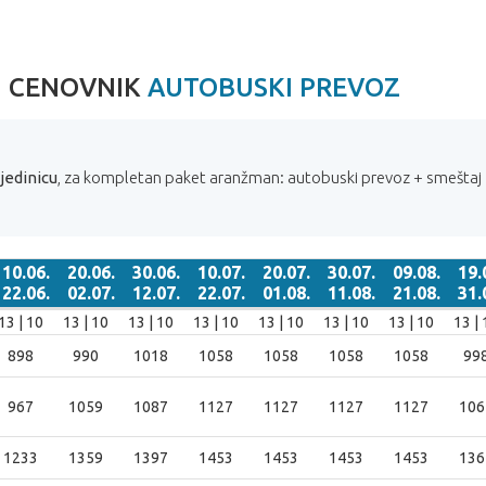
I CENOVNIK
AUTOBUSKI PREVOZ
jedinicu
, za kompletan paket aranžman: autobuski prevoz + smeštaj
10.06.
20.06.
30.06.
10.07.
20.07.
30.07.
09.08.
19.
22.06.
02.07.
12.07.
22.07.
01.08.
11.08.
21.08.
31.
10.06.
20.06.
30.06.
10.07.
20.07.
30.07.
09.08.
19.0
13 | 10
13 | 10
13 | 10
13 | 10
13 | 10
13 | 10
13 | 10
13 | 
22.06.
02.07.
12.07.
22.07.
01.08.
11.08.
21.08.
31.0
898
990
1018
1058
1058
1058
1058
99
967
1059
1087
1127
1127
1127
1127
106
1233
1359
1397
1453
1453
1453
1453
136