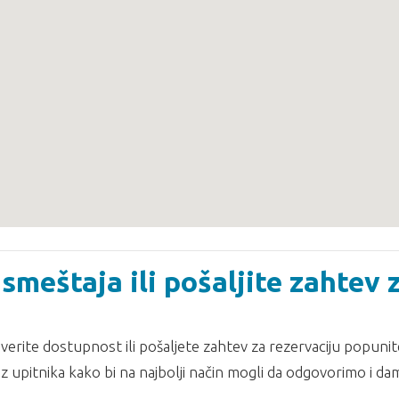
smeštaja ili pošaljite zahtev 
erite dostupnost ili pošaljete zahtev za rezervaciju popunit
z upitnika kako bi na najbolji način mogli da odgovorimo i d