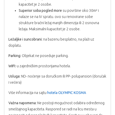
kapacitet je 2 osobe.
Superior soba pogled more
su površine oko 30m² i
nalaze se na IV spratu. ovo su renovirane sobe
strukture bračni ležaj manjih dimenzija ili 2 osnovna
ležaja. Maksimalni kapacitet je 2 osobe.
Ležaljke i suncobrani:
na bazenu besplatno, na plaži uz
doplatu.
Parking:
Objekat ne poseduje parking.
WIFI:
u zajedničkim prostorijama hotela.
Usluga:
ND- noćenje sa doručkom ili PP- polupansion (doručak
i večera)
Više informacija na sajtu
hotela OLYMPIC KOSMA
Važna napomena:
Ne postoji mogućnost odabira određenog
smeštajnog kapaciteta. Raspored se radi na licu mesta u