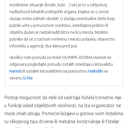
incidentne situacije (krađe, tuče…) već je to u isključivoj
nadležnosti lokalnih policijskih organa, kojima se u ovom
slučaju treba odmah obratiti. U slučaju eventualne štete koju
putnik učini u prevoznom sredstvu, smeštajnoj jedinici ili
objektu dužan je nadoknaditi lično na licu mesta. Molimo
putnike da se o tačnom vremenu i mestu polaska, obavezno
informišu u agenciji, dva dana pred put.
Ukoliko Vam ponuda za Hotel OLYMPIC KOSMA Hanioti ne
odgovara pogledajte ponudu ostalih smeštaja u letovalištu
Hanioti
ili ostalim letovalištima na poluostrvu
Halkidiki
na
severu
Grčke
USLOVI PLAĆANJA:
PROGRAM PUTOVANJA AUTOBUSOM
Postoji mogućnost da neki od sadržaja hotela trenutno nije
1.dan
Putovanje. Beograd – sastanak grupe u 18.15 h (radi
Plaćanje se vrši u dinarskoj protivvrednosti po
u funkciji usled objektivnih okolnosti, na šta organizator ne
preuzimanja obezbeđene peronske karte) na glavnoj
srednjem kursu NBS na dan uplate;
beogradskoj autobuskoj stanici BAS, sa predviđenih perona
Cena je garantovana samo za uplatu kompletnog
može imati uticaja. Pomoćni ležajevi u gotovo svim hotelima
od 34 do 41 (ukoliko davalac usluga BAS, drugačije ne odredi).
iznosa, u suprotnom garantovan je samo iznos
su sklopivog tipa drvene ili metalne konstrukcije ili fotelje
Ulaz na predviđene perone je iz Karađorđeve ulice ( preko
akontacije, a ostatak je podložan promeni.