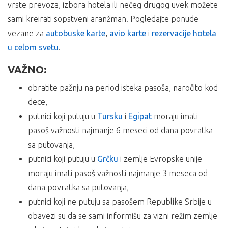
odgovara pogledajte ponudu ostalih smeštaja u letovalištu
vrste prevoza, izbora hotela ili nečeg drugog uvek možete
iz NOVOG SADA u 17:30h sa parkinga kod BIG-a –
Hanioti
ili ostalim letovalištima na poluostrvu
Halkidiki
na
doplata 2500,00 din po osobi /SIGURAN POLAZAK/;
sami kreirati sopstveni aranžman. Pogledajte ponude
severu
Grčke
sa autoputa kod STARE PAZOVE u 18h PETROL pumpa –
vezane za
autobuske karte
,
avio karte
i
rezervacije hotela
doplata 1200,00 din po osobi;
u celom svetu
.
*Doplate se ostvaruju isključivo shodno mestu ulaska
putnika u autobus koji koriste paket aranžman.
VAŽNO:
ARANŽMAN OBUHVATA:
obratite pažnju na period isteka pasoša, naročito kod
dece,
Vanlinijski prevoz autobusom na relaciji Beograd –
putnici koji putuju u
Tursku
i
Egipat
moraju imati
Halkidiki – Beograd,
pasoš važnosti najmanje 6 meseci od dana povratka
boravak od 10 noćenja u odabranom objektu sa
sa putovanja,
uslugom po izboru,
troškove organizacije putovanja i usluge predstavnika
putnici koji putuju u
Grčku
i zemlje Evropske unije
agencije organizatora putovanja ili inopartnera za
moraju imati pasoš važnosti najmanje 3 meseca od
vreme boravka na destinaciji.
dana povratka sa putovanja,
ARANŽMAN NE OBUHVATA:
putnici koji ne putuju sa pasošem Republike Srbije u
obavezi su da se sami informišu za vizni režim zemlje
Polisu
Međunarodnog putnog zdravstveno osiguranja
,