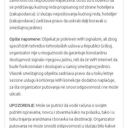
zavisnosti od raspoloživih kapaciteta. Gosti su u obavezi da
se pridržavaju kućnog reda propisanog od strane hotelijera
(zakupodavca). U slučaju nepoštovanja kućnog reda, hotelijer
(zakupodavac) zadržava pravo da uskrati dalji boravak u
smeštajnoj jedinici.
Opšte napomene:
Objekat je pokriven WIFI signalom, ali zbog
specifičnih tehničko-tehnoloških uslova u Republici Grčkoj,
organizator nije u mogućnosti da garantuje konstantnu
dostupnost signala i njegovu jačinu, niti da će WIFI internet da
bude funkcionalan i dostupan u samoj smeštajnoj jedinici.
Vlasnik smeštajnog objekta zadržava pravo da u toku letnje
sezone uslugu korišćenja WIFI konekcije dodatno naplaćuje,
za šta organizator putovanja ne snosi odgovornost i ne može
uticati.
UPOZORENJE:
Mole se putnici da vode računa o svojim
putnim ispravama, novcu i stvarima kako na polasku, tako i u
toku trajanja aranžmana i boravka na destinaciji. Organizator
putovanja ne može snositi odgovornost u slučaju bilo kakve