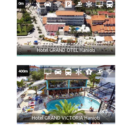
0m
Zabranjeni prtljag: bilo koje oružje, droge ili tečnosti
(osim lekova), kolica na baterije ili skutere, dečija kolica
koja se ne sklapaju, bicikle, surferske daske, hrana ili
bilo koje druge artikle ili supstance koje nisu
dozvoljene za prevoz prema zakonu bilo koje zemlje
kroz koju prolazi autobus (o čemu je putnik dužan da se
sam informiše), ili mogu izazvati povredu ili oštećenje
Hotel GRAND OTEL Hanioti
imovine, predmeta, ili za koje mi smatramo da su
nepodesni za prevoz zbog svoje težine, veličine, oblika
ili karaktera, ili koji su lomljivi ili isparivi, kao i predmeti sa
400m
oštrim ili isturenim ivicama (npr. hrana koja nije
adekvatno pakovana, u skladu sa propisima; konzumno
ulje, kao i ostale zapaljive tečnosti; pesak i kamenje;
ćebad i jastuci; kuhinjsko posudje i ostala oprema za
pripremu zimnice; stolice za plažu, životinje, kao i druga
roba koja nije za ličnu upotrebu).
Hotel GRAND VICTORIA Hanioti
Obeležite vaš prtljag: ime, prezime, telefon, kako bi u
slučaju gubitka lakše bio pronađen.