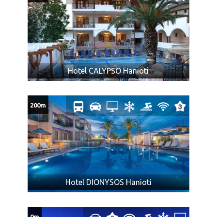
CENA AUTOBUSKOG PREVOZA za putnike koji koriste samo
uslugu prevoza:
iz Subotice povratna karta 85€, jedan pravac
65€, iz Novog Sada povratna karta 75€, jedan pravac 55€, iz
Beograda, Kragujevca i Niša povratna karta 70€, jedan pravac
50€.
NAPOMENA za autobuski prevoz:
Hotel CALYPSO Hanioti
U slučaju da dva ili više putnika koji putuju zajedno
polaze iz različitih mesta, agencija ne može garantovati
200m
da će prevoz biti obavljen istim prevoznim sredstvom i
da će sedeti zajedno.
Promene mesta ulaska putnika moguće su najkasnije 7
dana pre datuma polaska i ne mogu biti razlog
odustanka putnika od aranžmana.
Tokom vožnje autobusom pušenje, konzumiranje
Hotel DIONYSOS Hanioti
alkohola i opojnih sredstava je najstrože zabranjeno.
Zadržavanje na free shop-u nije obavezujuće.
U slučaju nedovoljnog broja putnika na prevozu,
0m