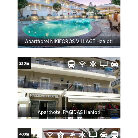
zajedničkom ležaju.
U smeštajnoj jedinici samo jedno dete uzrasta od 0 do
6 godina, može da koristi zajednički ležaj.
Dete bilo kog uzrasta koje koristi osnovni ležaj plaća
punu cenu aranžmana.
Odrasla osoba koja koristi pomoćni ležaj plaća iznos
Aparthotel NIKIFOROS VILLAGE Hanioti
naveden u tabeli programa putovanja sa cenovnikom,
ima uslugu u smeštajnoj jedinici kao punoplatežna
osoba i mesto u autobusu.
230m
DODATNO SEDIŠTE iznosi 45€ na cenu ugovorenog
aranžmana.
Ukoliko Vam ponuda za Hotel OLYMPIC KOSMA Hanioti ne
odgovara pogledajte ponudu ostalih smeštaja u letovalištu
Hanioti
ili ostalim letovalištima na poluostrvu
Halkidiki
na
severu
Grčke
Aparthotel PAGIDAS Hanioti
CENA AUTOBUSKOG PREVOZA BEZ
ARANŽMANA:
400m