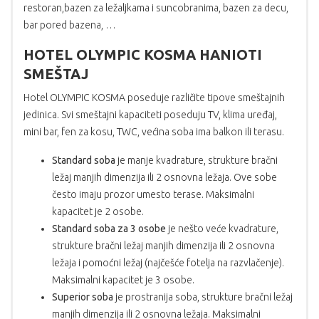
restoran,bazen za ležaljkama i suncobranima, bazen za decu,
bar pored bazena, …
HOTEL OLYMPIC KOSMA HANIOTI
SMEŠTAJ
Hotel OLYMPIC KOSMA poseduje različite tipove smeštajnih
jedinica. Svi smeštajni kapaciteti poseduju TV, klima uređaj,
mini bar, fen za kosu, TWC, većina soba ima balkon ili terasu.
Standard soba
je manje kvadrature, strukture bračni
ležaj manjih dimenzija ili 2 osnovna ležaja. Ove sobe
često imaju prozor umesto terase. Maksimalni
kapacitet je 2 osobe.
Standard soba za 3 osobe
je nešto veće kvadrature,
strukture bračni ležaj manjih dimenzija ili 2 osnovna
ležaja i pomoćni ležaj (najčešće fotelja na razvlačenje).
Maksimalni kapacitet je 3 osobe.
Superior soba
je prostranija soba, strukture bračni ležaj
manjih dimenzija ili 2 osnovna ležaja. Maksimalni