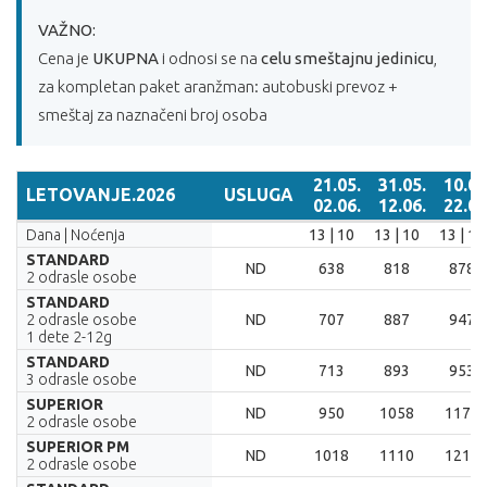
VAŽNO:
Cena je
UKUPNA
i odnosi se na
celu smeštajnu jedinicu
,
za kompletan paket aranžman: autobuski prevoz +
smeštaj za naznačeni broj osoba
21.05.
31.05.
10.06
LETOVANJE.2026
USLUGA
02.06.
12.06.
22.06
LETOVANJE.2026
USLUGA
21.05.
31.05.
10.06.
Dana | Noćenja
13 | 10
13 | 10
13 | 10
02.06.
12.06.
22.06.
STANDARD
ND
638
818
878
2 odrasle osobe
STANDARD
2 odrasle osobe
ND
707
887
947
1 dete 2-12g
STANDARD
ND
713
893
953
3 odrasle osobe
SUPERIOR
ND
950
1058
1170
2 odrasle osobe
SUPERIOR PM
ND
1018
1110
1210
2 odrasle osobe