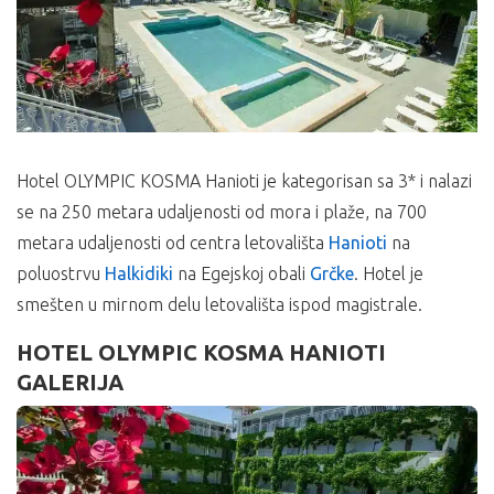
Hotel OLYMPIC KOSMA Hanioti je kategorisan sa 3* i nalazi
se na 250 metara udaljenosti od mora i plaže, na 700
metara udaljenosti od centra letovališta
Hanioti
na
poluostrvu
Halkidiki
na Egejskoj obali
Grčke
. Hotel je
smešten u mirnom delu letovališta ispod magistrale.
HOTEL OLYMPIC KOSMA HANIOTI
GALERIJA