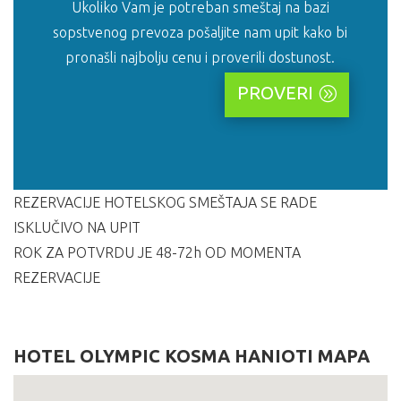
Ukoliko Vam je potreban smeštaj na bazi
sopstvenog prevoza pošaljite nam upit kako bi
pronašli najbolju cenu i proverili dostunost.
PROVERI
REZERVACIJE HOTELSKOG SMEŠTAJA SE RADE
ISKLUČIVO NA UPIT
ROK ZA POTVRDU JE 48-72h OD MOMENTA
REZERVACIJE
HOTEL OLYMPIC KOSMA HANIOTI MAPA