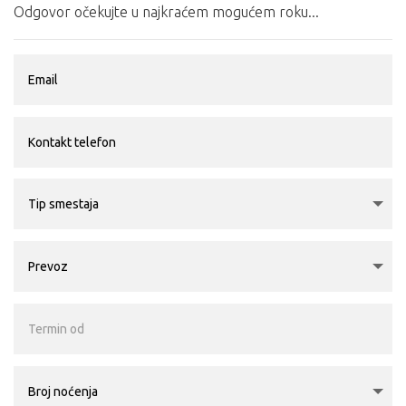
Odgovor očekujte u najkraćem mogućem roku...