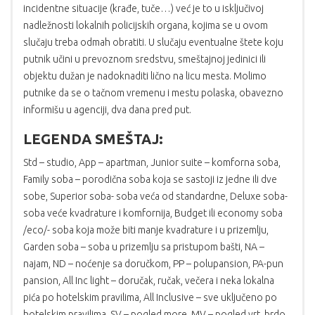
incidentne situacije (krađe, tuče…) već je to u isključivoj
nadležnosti lokalnih policijskih organa, kojima se u ovom
slučaju treba odmah obratiti. U slučaju eventualne štete koju
putnik učini u prevoznom sredstvu, smeštajnoj jedinici ili
objektu dužan je nadoknaditi lično na licu mesta. Molimo
putnike da se o tačnom vremenu i mestu polaska, obavezno
informišu u agenciji, dva dana pred put.
LEGENDA SMEŠTAJ:
Std – studio, App – apartman, Junior suite – komforna soba,
Family soba – porodična soba koja se sastoji iz jedne ili dve
sobe, Superior soba- soba veća od standardne, Deluxe soba-
soba veće kvadrature i komfornija, Budget ili economy soba
/eco/- soba koja može biti manje kvadrature i u prizemlju,
Garden soba – soba u prizemlju sa pristupom bašti, NA –
najam, ND – noćenje sa doručkom, PP – polupansion, PA-pun
pansion, All Inc light – doručak, ručak, večera i neka lokalna
pića po hotelskim pravilima, All Inclusive – sve uključeno po
hotelskim pravilima, SV – pogled more, MV – pogled vrt, brdo,