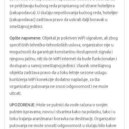
se pridržavaju kućnog reda propisanog od strane hotelijera
(zakupodavca). U slučaju nepoštovanja kućnog reda, hotelijer
(zakupodavac) zadržava pravo da uskrati dalji boravak u
smeštajnoj jedinici.
Opšte napomene:
Objekat je pokriven WIFI signalom, ali zbog
specifičnih tehničko-tehnoloških uslova, organizator nije u
mogućnosti da garantuje konstantnu dostupnost signala i
njegovu jačinu, niti da će WIFI internet da bude funkcionalan i
dostupan u samoj smeštajnoj jedinici. Vlasnik smeštajnog
objekta zadržava pravo da u toku letnje sezone uslugu
korišćenja WIFI konekcije dodatno naplaćuje, za šta
organizator putovanja ne snosi odgovornost i ne može
uticati.
UPOZORENJE:
Mole se putnici da vode računa o svojim
putnim ispravama, novcu i stvarima kako na polasku, tako i u
toku trajanja aranžmana i boravka na destinaciji. Organizator
putovanja ne može snositi odgovornost u slučaju bilo kakve