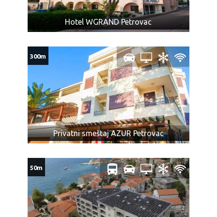
odgovara pogledajte ponudu ostalih smeštaja u letovalištu
Petrovac
ili ostalim letovalištima na Jadranskoj obali
Crne
Hotel WGRAND Petrovac
Gore
300m
Privatni smeštaj AZUR Petrovac
50m