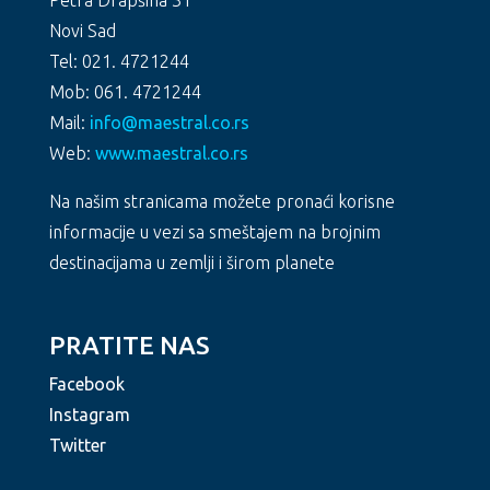
Petra Drapšina 31
Novi Sad
Tel: 021. 4721244
Mob: 061. 4721244
Mail:
info@maestral.co.rs
Web:
www.maestral.co.rs
Na našim stranicama možete pronaći korisne
informacije u vezi sa smeštajem na brojnim
destinacijama u zemlji i širom planete
PRATITE NAS
Facebook
Instagram
Twitter