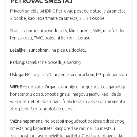
PETROVAC SMEŠTAJ
Privatni smeštaj ANDRIC Petrovac poseduje studije za smeštaj
2 osobe, kao i apartmane za smeštaj 2, 3 i 4 osobe.
Studiji i apartmani poseduju TV, klima uređaj, WIFI, mini frižider,
fen za kosu, TWC, pojedini balkon ili terasu.
Ležaljke i suncobrani:
na plaži uz doplatu.
Parking:
Objekat ne poseduje parking.
Usluga:
NA- najam, ND- noćenje sa doručkom, PP- polupansion
WIFI:
Bez doplate. Organizator nije u mogućnosti da garantuje
konstantnu dostupnost signala i njegovu jačinu, kao i da će
wi-fi internet bti dostupan i funkcionalan u svakom momentu
zbog tehničko-tehnoloških uslova.
Važna napomena:
Ne postoji mogućnost odabira određenog
smeštajnog kapaciteta. Raspored se radi na licu mesta u
zavisnosti od raspoloživih kapaciteta. Gosti su u obavezi da