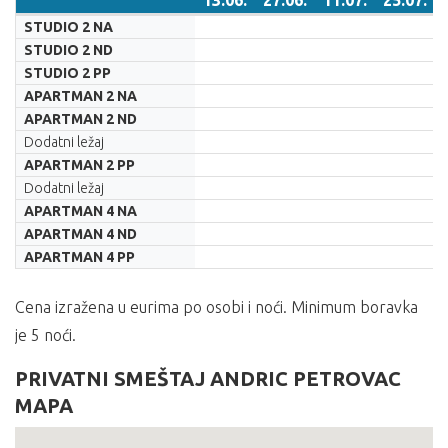
13.06.
27.06.
11.07.
25.07.
LETOVANJE.2025
31.05.
14.06.
28.06.
12.07.
STUDIO 2 NA
13.06.
27.06.
11.07.
25.07.
STUDIO 2 ND
STUDIO 2 PP
APARTMAN 2 NA
APARTMAN 2 ND
Dodatni ležaj
APARTMAN 2 PP
Dodatni ležaj
APARTMAN 4 NA
APARTMAN 4 ND
APARTMAN 4 PP
Cena izražena u eurima po osobi i noći. Minimum boravka
je 5 noći.
PRIVATNI SMEŠTAJ ANDRIC PETROVAC
MAPA