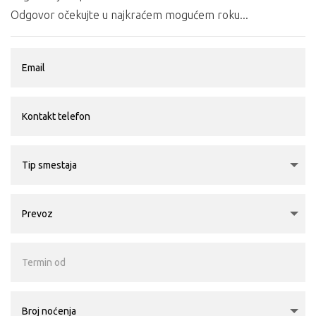
Odgovor očekujte u najkraćem mogućem roku...