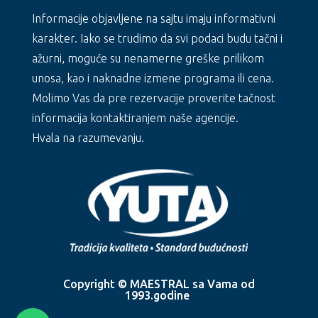
Informacije objavljene na sajtu imaju informativni
karakter. Iako se trudimo da svi podaci budu tačni i
ažurni, moguće su nenamerne greške prilikom
unosa, kao i naknadne izmene programa ili cena.
Molimo Vas da pre rezervacije proverite tačnost
informacija kontaktiranjem naše agencije.
Hvala na razumevanju.
Copyright © MAESTRAL sa Vama od
1993.godine