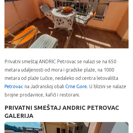
Privatni smeštaj ANDRIC Petrovac se nalazi se na 650
metara udaljenosti od mora i gradske plaže, na 1000
metara od plaže Lučice, nedaleko od centra letovališta
Petrovac
na Jadranskoj obali
Crne Gore
. U blizini se nalaze
brojne prodavnice, kafići i restorani.
PRIVATNI SMEŠTAJ ANDRIC PETROVAC
GALERIJA