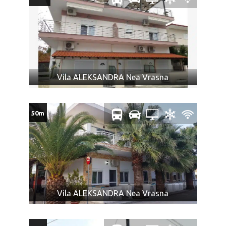
Dvoje dece do 7 godina u zajedničkom ležaju, plaćaju
cenu jedne odrasle osobe za smeštaj dok se za jedno
dete u slučaju autobuskog prevoza plaća puna cena
autobuske karte po ceni iz tabele.
Dvoje dece do 7 godina plaćaju 70% od cene za
odrasle i imaju sopstveni ležaj i sedište u autobusu.
Vila ALEKSANDRA Nea Vrasna
USLOVI ZA DECU 0-7 GODINA – SEZONA:
Jedno dete do 7 godina u krevetu sa roditeljima (dve
50m
punoplatežne osobe) – besplatno.
Jedno dete do 7 godina sa jednim roditeljem (jedna
osoba) plaća punu cenu aranžmana.
Dvoje dece do 7 godina se tretiraju kao jedna odrasla
osoba u slučaju najma apartmana bez prevoza. U
slučaju aranžmana sa autobuskim prevozom za svako
dete (bez obzira na uzrast) se plaća cena autobuske
Vila ALEKSANDRA Nea Vrasna
karte.
Ukoliko Vam ponuda za Vila AFRODITI Vrasna Paralia ne