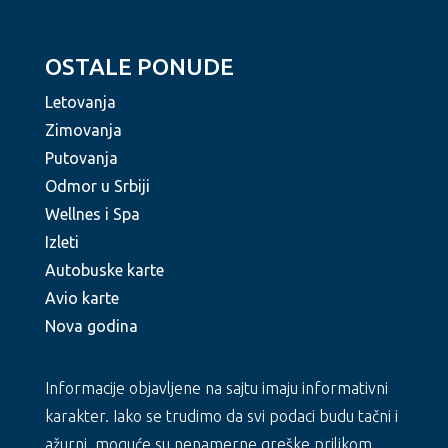
OSTALE PONUDE
Letovanja
Zimovanja
Putovanja
Odmor u Srbiji
Wellnes i Spa
Izleti
Autobuske karte
Avio karte
Nova godina
Informacije objavljene na sajtu imaju informativni
karakter. Iako se trudimo da svi podaci budu tačni i
ažurni, moguće su nenamerne greške prilikom