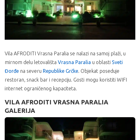
Vila AFRODITI Vrasna Paralia se nalazi na samoj plaži, u
mirnom delu letovališta
Vrasna Paralia
u oblasti
Sveti
Đorđe
na severu
Republike Grčke
. Objekat poseduje
restoran, snack bar i recepciju. Gosti mogu koristiti WIFI
internet ograničenog kapaciteta.
VILA AFRODITI VRASNA PARALIA
GALERIJA