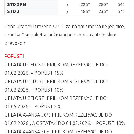
30.05.
09.06.
19.06.
29.06.
STD 2 PM
/
225*
280*
545
STD 3
/
185*
235*
575
Cene u tabeli izražene su u € za najam smeštajne jedinice,
cene sa * su paket aranžmani po osobi sa autobuskim
prevozom
POPUSTI
UPLATA U CELOSTI PRILIKOM REZERVACIJE DO
01.02.2026. – POPUST 15%
UPLATA U CELOSTI PRILIKOM REZERVACIJE DO
01.03.2026. – POPUST 10%
UPLATA U CELOSTI PRILIKOM REZERVACIJE DO
01.05.2026. – POPUST 5%
UPLATA AVANSA 50% PRILIKOM REZERVACIJE DO
01.02.2026., A OSTATAK DO 01.05.2026. – POPUST 10%
UPLATA AVANSA 50% PRILIKOM REZERVACIJE DO