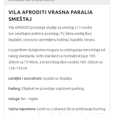
VILA AFRODITI VRASNA PARALIA
SMEŠTAJ
Vila AFRODITI poseduje studije za smeštaj 2 i 3 osobe.
Sve smeštajne jedinice poseduju TV, klima uređaj (bez
doplate), osnovno opremljenu kuhinju, kupatilo, terasu.
U pojedinim slučajevima moguća su odstupanja mera ležaja od
našeg standarda. Grčki standard za normalni ležaj je 185-
200cm sa 75-90cm, a bračni ležaj (dve osobe) 185–200cm sa
120–155cm.
Ležaljke i suncobrani:
na plaži uz doplatu.
Parking:
Objekat ne poseduje sopstveni parking.
Usluga:
NA – najam.
Važna napomena:
Gosti su u obavezi da se pridržavaju kućnog