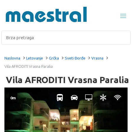
Naslovna
Letovanje
Grčka
Sveti Đorđe
Vrasna
Vila AFRODITI Vrasna Paralia
Vila AFRODITI Vrasna Paralia
0m