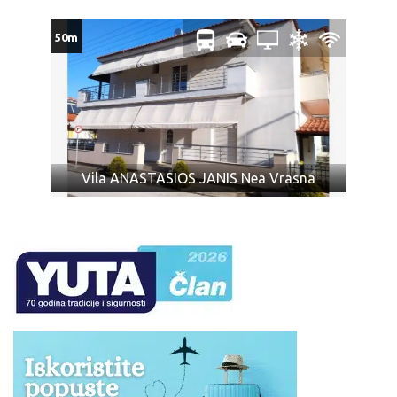
Prtljag koji je primljen na prevoz biće obeležen
agencijskim nalepnicama.
50m
Prtljag bez nalepnice neće biti primljen na prevoz.
Vaša je odgovornost da proverite da li je Vaš prtljag
unet ili iznet iz autobusa.
Ukoliko Vam ponuda za Vila AFRODITI Vrasna Paralia ne
odgovara pogledajte ponudu ostalih smeštaja u letovalištu
Vrasna Paralia
ili ostalih smeštajnih kapaciteta u oblasti
Sveti
Vila ANASTASIOS JANIS Nea Vrasna
Đorđe
na severu
Republike Grčke