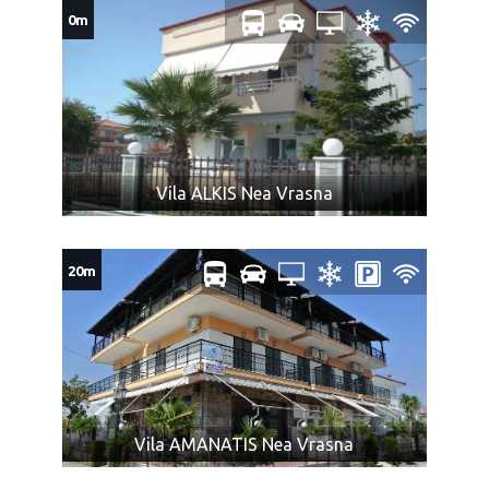
Maloletna lica, ukoliko putuju bez oba ili sa jednim
0m
roditeljem, moraju imati saglasnost roditelja koji ne
putuje, overenu kod nadležnog organa.
NAPOMENA ZA PRTLJAG:
Cena prevoza obuhvata i prevoz do dva komada ličnog
prtljaga: jedan komad prtljaga koji se pakuje u boks
Vila ALKIS Nea Vrasna
autobusa, uobičajene veličine, a ukupne težine do 20
kg i jedan mali ručni prtljag – nešto što se može smestiti
u prtljažni deo iznad sedišta ili ispod sedišta u
20m
putničkom delu autobusa.
Mini frižider je brojčano sastavni deo ličnog prtljaga.
Nećemo biti u obavezi da prevezemo prtljag koji prelazi
dozvoljeno.
U slučaju većeg broja prtljaga, prevoznik ili Organizator
putovanja (u interesu komfora ostalih putnika) nije u
obavezi da primi višak prtljaga.
Vila AMANATIS Nea Vrasna
Zabranjeni prtljag: bilo koje oružje, droge ili tečnosti