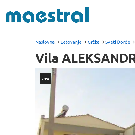
Naslovna
Letovanje
Grčka
Sveti Đorđe
Vila ALEKSANDR
20m