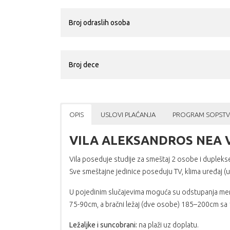
OPIS
USLOVI PLAĆANJA
PROGRAM SOPSTV
VILA ALEKSANDROS NEA 
Vila poseduje studije za smeštaj 2 osobe i dupleks
Sve smeštajne jedinice poseduju TV, klima uređaj (
U pojedinim slučajevima moguća su odstupanja mera
75-90cm, a bračni ležaj (dve osobe) 185–200cm s
Ležaljke i suncobrani:
na plaži uz doplatu.