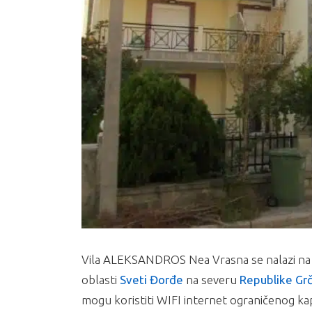
Vila ALEKSANDROS Nea Vrasna se nalazi na 
oblasti
Sveti Đorđe
na severu
Republike Gr
mogu koristiti WIFI internet ograničenog kap