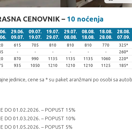
RASNA CENOVNIK –
10 noćenja
06.
29.06.
09.07.
19.07.
29.07.
08.08.
18.08.
28.08.
06.
09.07.
19.07.
29.07.
08.08.
18.08.
28.08.
07.09.
06.
29.06.
09.07.
19.07.
29.07.
08.08.
18.08.
28.08.
20
615
705
810
810
810
770
325*
06.
09.07.
19.07.
29.07.
08.08.
18.08.
28.08.
07.09.
85
-
-
-
-
-
-
260*
20
870
990
1135
1135
1135
1060
220*
75
935
1050
1210
1210
1210
1125
185*
ajne jedinice, cene sa * su paket aranžmani po osobi sa aut
E DO 01.02.2026. – POPUST 15%
E DO 01.03.2026. – POPUST 10%
E DO 01.05.2026. – POPUST 5%