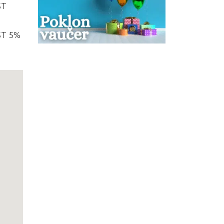
ST
ST 5%