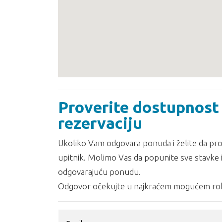
Proverite dostupnost 
rezervaciju
Ukoliko Vam odgovara ponuda i želite da prov
upitnik. Molimo Vas da popunite sve stavke i
odgovarajuću ponudu.
Odgovor očekujte u najkraćem mogućem rok