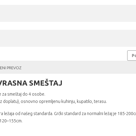
Po
ENI PREVOZ
VRASNA SMEŠTAJ
e za smeštaj do 4 osobe.
uz doplatu), osnovno opremljenu kuhinju, kupatilo, terasu.
 ležaja od našeg standarda. Grčki standard za normalni ležaj je 185-200
a 120–155cm.