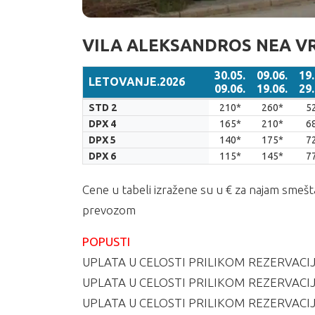
VILA ALEKSANDROS NEA V
30.05.
09.06.
19.
LETOVANJE.2026
09.06.
19.06.
29.
LETOVANJE.2026
30.05.
09.06.
19.
STD 2
210*
260*
5
09.06.
19.06.
29.
DPX 4
165*
210*
6
DPX 5
140*
175*
7
DPX 6
115*
145*
7
Cene u tabeli izražene su u € za najam smešt
prevozom
POPUSTI
UPLATA U CELOSTI PRILIKOM REZERVACIJ
UPLATA U CELOSTI PRILIKOM REZERVACIJ
UPLATA U CELOSTI PRILIKOM REZERVACIJ