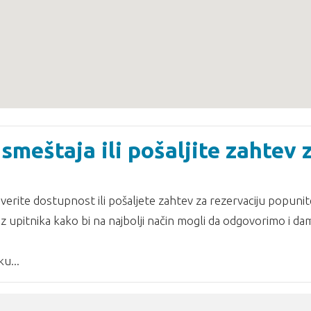
smeštaja ili pošaljite zahtev 
erite dostupnost ili pošaljete zahtev za rezervaciju popunit
z upitnika kako bi na najbolji način mogli da odgovorimo i d
u...