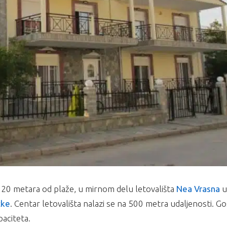
20 metara od plaže, u mirnom delu letovališta
Nea Vrasna
u
čke
. Centar letovališta nalazi se na 500 metra udaljenosti. Go
aciteta.