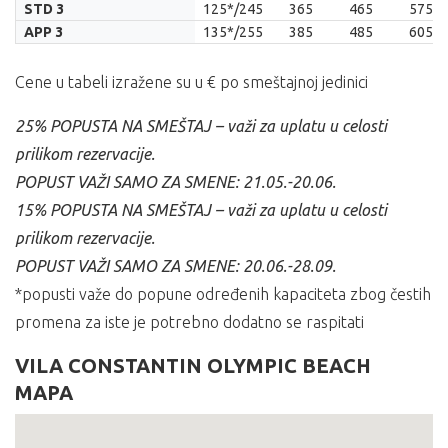
STD 3
125*/245
365
465
575
APP 3
135*/255
385
485
605
Cene u tabeli izražene su u € po smeštajnoj jedinici
25% POPUSTA NA SMEŠTAJ – važi za uplatu u celosti
prilikom rezervacije.
POPUST VAŽI SAMO ZA SMENE: 21.05.-20.06.
15% POPUSTA NA SMEŠTAJ – važi za uplatu u celosti
prilikom rezervacije.
POPUST VAŽI SAMO ZA SMENE: 20.06.-28.09.
*popusti važe do popune određenih kapaciteta zbog čestih
promena za iste je potrebno dodatno se raspitati
VILA CONSTANTIN OLYMPIC BEACH
MAPA