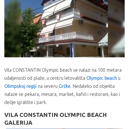
Vila CONSTANTIN Olympic beach se nalazi na 100 metara
udaljenosti od plaže, u centru letovališta
Olympic beach
u
Olimpskoj regiji
na severu
Grčke
. Nedaleko od objekta
nalaze se pekara, mesara, market, kafići i restorani, kao i
dečije igralište i park.
VILA CONSTANTIN OLYMPIC BEACH
GALERIJA