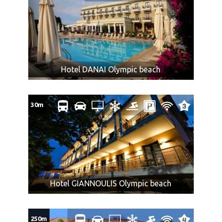
polaze iz različitih mesta, agencija ne može garantovati
da će prevoz biti obavljen istim prevoznim sredstvom i
da će sedeti zajedno.
Promene mesta ulaska putnika moguće su najkasnije 7
dana pre datuma polaska i ne mogu biti razlog
odustanka putnika od aranžmana.
Hotel DANAI Olympic beach
Tokom vožnje autobusom pušenje, konzumiranje
alkohola i opojnih sredstava je najstrože zabranjeno.
Zadržavanje na free shop-u nije obavezujuće.
30m
U slučaju nedovoljnog broja putnika na prevozu,
postoji mogućnost transfera drugim prevoznim
sredstvom sa dela puta do (ili sa) destinacije.
Maloletna lica, ukoliko putuju bez oba ili sa jednim
roditeljem, moraju imati saglasnost roditelja koji ne
putuje, overenu kod nadležnog organa.
Hotel GIANNOULIS Olympic beach
NAPOMENA ZA PRTLJAG:
Cena prevoza obuhvata i prevoz do dva komada ličnog
250m
prtljaga: jedan komad prtljaga koji se pakuje u boks