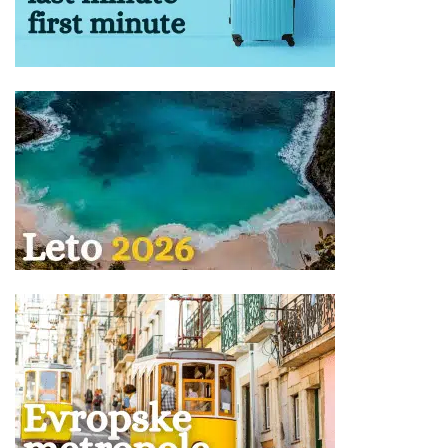
prevoznom sredstvu određuje se kompjuterski u zavisnosti
od kapaciteta i tipa istog, i ne postoji mogućnost rezervacije
željenog sedišta.
Ukoliko Vam ponuda za Vila CONSTANTIN Olympic beach ne
odgovara pogledajte ponudu ostalih smeštaja u letovalištu
Olympic beach
u
Olimpskoj regiji
na severu
Grčke