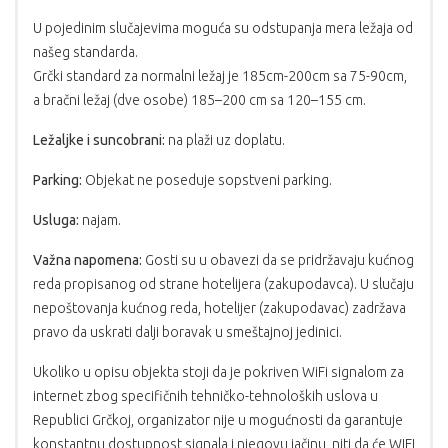
U pojedinim slučajevima moguća su odstupanja mera ležaja od
našeg standarda.
Grčki standard za normalni ležaj je 185cm-200cm sa 75-90cm,
a bračni ležaj (dve osobe) 185–200 cm sa 120–155 cm.
Ležaljke i suncobrani:
na plaži uz doplatu.
Parking:
Objekat ne poseduje sopstveni parking.
Usluga:
najam.
Važna napomena:
Gosti su u obavezi da se pridržavaju kućnog
reda propisanog od strane hotelijera (zakupodavca). U slučaju
nepoštovanja kućnog reda, hotelijer (zakupodavac) zadržava
pravo da uskrati dalji boravak u smeštajnoj jedinici.
Ukoliko u opisu objekta stoji da je pokriven WiFi signalom za
internet zbog specifičnih tehničko-tehnoloških uslova u
Republici Grčkoj, organizator nije u mogućnosti da garantuje
konstantnu dostupnost signala i njegovu jačinu, niti da će WIFI