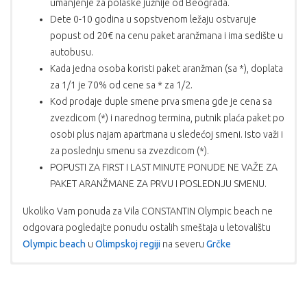
umanjenje za polaske južnije od Beograda.
Dete 0-10 godina u sopstvenom ležaju ostvaruje
popust od 20€ na cenu paket aranžmana i ima sedište u
autobusu.
Kada jedna osoba koristi paket aranžman (sa *), doplata
za 1/1 je 70% od cene sa * za 1/2.
Kod prodaje duple smene prva smena gde je cena sa
zvezdicom (*) i narednog termina, putnik plaća paket po
osobi plus najam apartmana u sledećoj smeni. Isto važi i
za poslednju smenu sa zvezdicom (*).
POPUSTI ZA FIRST I LAST MINUTE PONUDE NE VAŽE ZA
PAKET ARANŽMANE ZA PRVU I POSLEDNJU SMENU.
Ukoliko Vam ponuda za Vila CONSTANTIN Olympic beach ne
odgovara pogledajte ponudu ostalih smeštaja u letovalištu
Olympic beach
u
Olimpskoj regiji
na severu
Grčke
USLOVI PLAĆANJA:
PROGRAM PUTOVANJA AUTOBUSOM
PROGRAM PUTOVANJA SOPSTVENI
UPOZORENJE:
Mole se putnici da vode računa o svojim
putnim ispravama, novcu i stvarima kako na polasku, tako i u
PREVOZ
Polazak autobusa je dan ranije u odnosu na termin u tabeli
Plaćanje se vrši u dinarskoj protivvrednosti po
toku trajanja aranžmana i boravka na destinaciji. Organizator