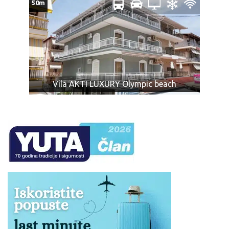
50m
nepodesni za prevoz zbog svoje težine, veličine, oblika
ili karaktera, ili koji su lomljivi ili isparivi, kao i predmeti sa
oštrim ili isturenim ivicama (npr. hrana koja nije
adekvatno pakovana, u skladu sa propisima; konzumno
ulje, kao i ostale zapaljive tečnosti; pesak i kamenje;
ćebad i jastuci; kuhinjsko posuđe i ostala oprema za
pripremu zimnice; stolice za plažu, životinje, kao i druga
Vila AKTI LUXURY Olympic beach
roba koja nije za ličnu upotrebu).
Obeležite vaš prtljag: ime, prezime, telefon, kako bi u
slučaju gubitka lakše bio pronađen.
Za zaboravljene stvari agencija kao prevoznik ne
odgovara.
Prtljag koji je primljen na prevoz biće obeležen
agencijskim nalepnicama.
Prtljag bez nalepnice neće biti primljen na prevoz.
Vaša je odgovornost da proverite da li je Vaš prtljag
unet ili iznet iz autobusa.
NAPOMENA za mesta u autobusu:
Raspored sedenja u