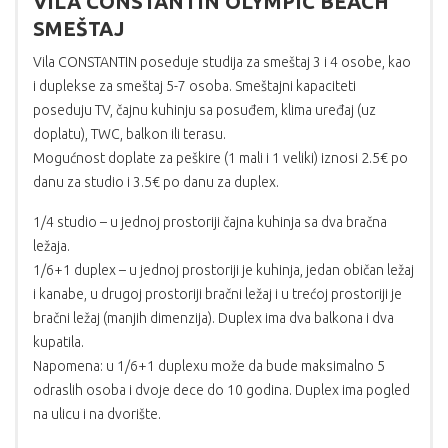
VILA CONSTANTIN OLYMPIC BEACH
SMEŠTAJ
Vila CONSTANTIN poseduje studija za smeštaj 3 i 4 osobe, kao
i duplekse za smeštaj 5-7 osoba. Smeštajni kapaciteti
poseduju TV, čajnu kuhinju sa posuđem, klima uređaj (uz
doplatu), TWC, balkon ili terasu.
Mogućnost doplate za peškire (1 mali i 1 veliki) iznosi 2.5€ po
danu za studio i 3.5€ po danu za duplex.
1/4 studio – u jednoj prostoriji čajna kuhinja sa dva bračna
ležaja.
1/6+1 duplex – u jednoj prostoriji je kuhinja, jedan običan ležaj
i kanabe, u drugoj prostoriji bračni ležaj i u trećoj prostoriji je
bračni ležaj (manjih dimenzija). Duplex ima dva balkona i dva
kupatila.
Napomena: u 1/6+1 duplexu može da bude maksimalno 5
odraslih osoba i dvoje dece do 10 godina. Duplex ima pogled
na ulicu i na dvorište.