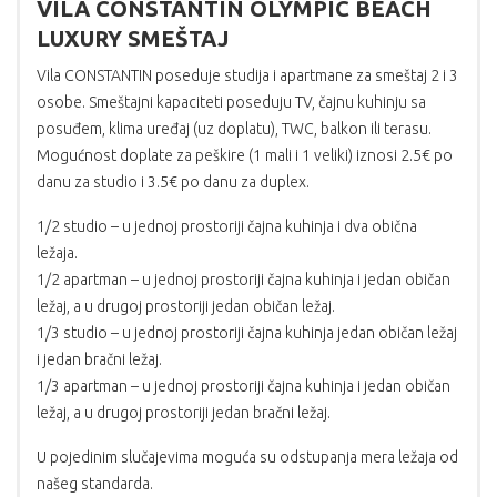
VILA CONSTANTIN OLYMPIC BEACH
LUXURY SMEŠTAJ
Vila CONSTANTIN poseduje studija i apartmane za smeštaj 2 i 3
osobe. Smeštajni kapaciteti poseduju TV, čajnu kuhinju sa
posuđem, klima uređaj (uz doplatu), TWC, balkon ili terasu.
Mogućnost doplate za peškire (1 mali i 1 veliki) iznosi 2.5€ po
danu za studio i 3.5€ po danu za duplex.
1/2 studio – u jednoj prostoriji čajna kuhinja i dva obična
ležaja.
1/2 apartman – u jednoj prostoriji čajna kuhinja i jedan običan
ležaj, a u drugoj prostoriji jedan običan ležaj.
1/3 studio – u jednoj prostoriji čajna kuhinja jedan običan ležaj
i jedan bračni ležaj.
1/3 apartman – u jednoj prostoriji čajna kuhinja i jedan običan
ležaj, a u drugoj prostoriji jedan bračni ležaj.
U pojedinim slučajevima moguća su odstupanja mera ležaja od
našeg standarda.