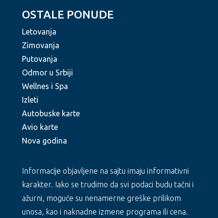
OSTALE PONUDE
Letovanja
Zimovanja
Putovanja
Odmor u Srbiji
Wellnes i Spa
Izleti
Autobuske karte
Avio karte
Nova godina
Informacije objavljene na sajtu imaju informativni
karakter. Iako se trudimo da svi podaci budu tačni i
ažurni, moguće su nenamerne greške prilikom
unosa, kao i naknadne izmene programa ili cena.