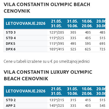
VILA CONSTANTIN OLYMPIC BEACH
CENOVNIK
21.05.
31.05.
10.06.
20.06.
LETOVOVANJE.2026
31.05.
10.06.
20.06.
30.06.
LETOVOVANJE.2026
21.05.
31.05.
10.06.
20.06.
STD 3
125*/205
305
405
485
31.05.
10.06.
20.06.
30.06.
STD 4
115*/225
335
435
515
DPX 5
115*/395
495
595
695
DPX 6
105*/415
525
625
725
Cene u tabeli izražene su u € po smeštajnoj jedinici
VILA CONSTANTIN LUXURY OLYMPIC
BEACH CENOVNIK
21.05.
31.05.
10.06.
20.06.
LETOVOVANJE.2026
31.05.
10.06.
20.06.
30.06.
LETOVOVANJE.2026
21.05.
31.05.
10.06.
20.06.
STD 2
135*/215
315
415
515
31.05.
10.06.
20.06.
30.06.
APP 2
145*/225
335
435
545