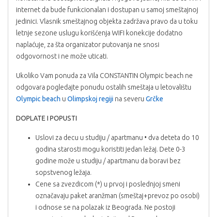
internet da bude funkcionalan i dostupan u samoj smeštajnoj
jedinici. Vlasnik smeštajnog objekta zadržava pravo da u toku
letnje sezone uslugu korišćenja WIFI konekcije dodatno
naplaćuje, za šta organizator putovanja ne snosi
odgovornost i ne može uticati.
Ukoliko Vam ponuda za Vila CONSTANTIN Olympic beach ne
odgovara pogledajte ponudu ostalih smeštaja u letovalištu
Olympic beach
u
Olimpskoj regiji
na severu
Grčke
DOPLATE I POPUSTI
Uslovi za decu u studiju / apartmanu • dva deteta do 10
godina starosti mogu koristiti jedan ležaj. Dete 0-3
godine može u studiju / apartmanu da boravi bez
sopstvenog ležaja.
Cene sa zvezdicom (*) u prvoj i poslednjoj smeni
označavaju paket aranžman (smeštaj+prevoz po osobi)
i odnose se na polazak iz Beograda. Ne postoji