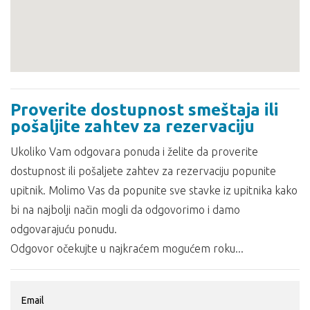
Proverite dostupnost smeštaja ili
pošaljite zahtev za rezervaciju
Ukoliko Vam odgovara ponuda i želite da proverite
dostupnost ili pošaljete zahtev za rezervaciju popunite
upitnik. Molimo Vas da popunite sve stavke iz upitnika kako
bi na najbolji način mogli da odgovorimo i damo
odgovarajuću ponudu.
Odgovor očekujte u najkraćem mogućem roku...