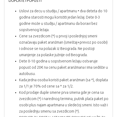
DOPLATE I POPUSTI
Uslovi za decu u studiju / apartmanu • dva deteta do 10
godina starosti mogu koristiti jedan ležaj. Dete 0-3
godine može u studiju / apartmanu da boravi bez
sopstvenog ležaja.
Cene sa zvezdicom (*) u prvoj i poslednjoj smeni
označavaju paket aranžman (smeštaj+prevoz po osobi)
i odnose se na polazak iz Beograda. Ne postoji
umanjenje za polaske južnije od Beograda.
Dete 0-10 godina u sopstvenom ležaju ostvaruje
popust od 20€ na cenu paket aranžmana i ima sedište u
autobusu.
Kada jedna osoba koristi paket aranžman (sa *), doplata
za 1/1 je 70% od cene sa * za 1/2.
Kod prodaje duple smene prva smena gde je cena sa
zvezdicom (*) i narednog termina, putnik plaća paket po
osobi plus najam apartmana u sledećoj smeni. Isto važi i
za poslednju smenu sa zvezdicom (*).