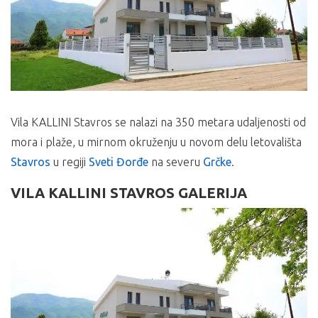
Vila KALLINI Stavros se nalazi na 350 metara udaljenosti od
mora i plaže, u mirnom okruženju u novom delu letovališta
Stavros
u regiji
Sveti Đorđe
na severu
Grčke
.
VILA KALLINI STAVROS GALERIJA