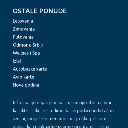
OSTALE PONUDE
Letovanja
Zimovanja
Putovanja
Odmor u Srbiji
Wellnes i Spa
Izleti
Autobuske karte
Avio karte
Nova godina
Informacije objavljene na sajtu imaju informativni
karakter. Iako se trudimo da svi podaci budu tačni i
ažurni, moguće su nenamerne greške prilikom
unosa, kao i naknadne izmene programa ili cena.