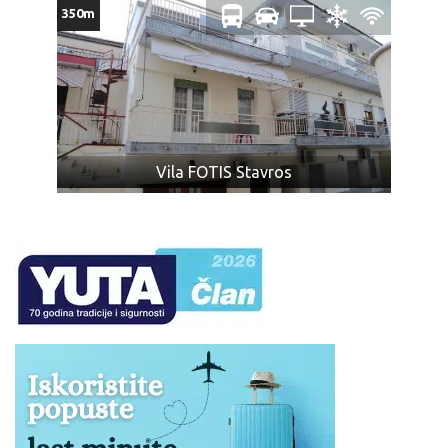
350m
obavezi da primi višak prtljaga.
Zabranjeni prtljag: bilo koje oružje, droge ili tečnosti
(osim lekova), kolica na baterije ili skutere, dečija kolica
koja se ne sklapaju, bicikle, surferske daske, hrana ili
bilo koje druge artikle ili supstance koje nisu
dozvoljene za prevoz prema zakonu bilo koje zemlje
kroz koju prolazi autobus (o čemu je putnik dužan da se
Vila FOTIS Stavros
sam informiše), ili mogu izazvati povredu ili oštećenje
imovine, predmeta, ili za koje mi smatramo da su
nepodesni za prevoz zbog svoje težine, veličine, oblika
ili karaktera, ili koji su lomljivi ili isparivi, kao i predmeti sa
oštrim ili isturenim ivicama (npr. hrana koja nije
adekvatno pakovana, u skladu sa propisima; konzumno
ulje, kao i ostale zapaljive tečnosti; pesak i kamenje;
ćebad i jastuci; kuhinjsko posuđe i ostala oprema za
pripremu zimnice; stolice za plažu, životinje, kao i druga
roba koja nije za ličnu upotrebu).
Obeležite vaš prtljag: ime, prezime, telefon, kako bi u