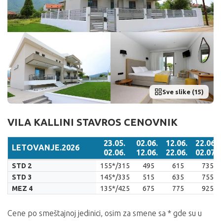
Sve slike (15)
VILA KALLINI STAVROS CENOVNIK
23.05.
02.06.
12.06.
22.06.
LETOVANJE.2026
02.06.
12.06.
22.06.
02.07.
LETOVANJE.2026
23.05.
02.06.
12.06.
22.06.
STD 2
155*/315
495
615
735
02.06.
12.06.
22.06.
02.07.
STD 3
145*/335
515
635
755
MEZ 4
135*/425
675
775
925
Cene po smeštajnoj jedinici, osim za smene sa * gde su u