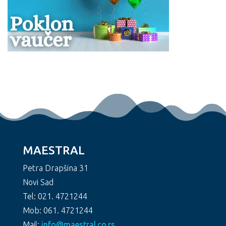
MAESTRAL
Petra Drapšina 31
Novi Sad
Tel: 021. 4721244
Mob: 061. 4721244
Mail:
info@maestral.co.rs