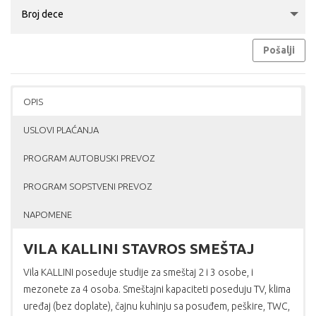
Pošalji
OPIS
USLOVI PLAĆANJA
PROGRAM AUTOBUSKI PREVOZ
PROGRAM SOPSTVENI PREVOZ
NAPOMENE
VILA KALLINI STAVROS SMEŠTAJ
Vila KALLINI poseduje studije za smeštaj 2 i 3 osobe, i
mezonete za 4 osoba. Smeštajni kapaciteti poseduju TV, klima
uređaj (bez doplate), čajnu kuhinju sa posuđem, peškire, TWC,