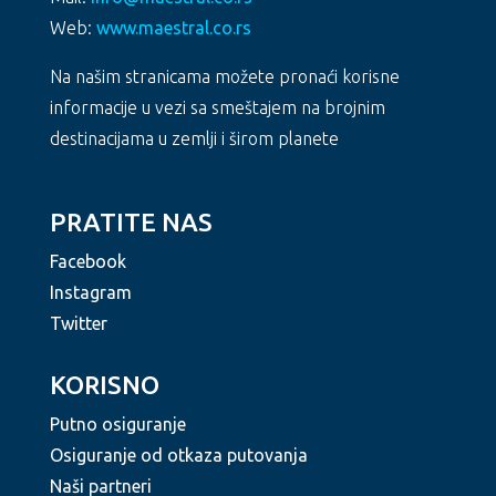
Web:
www.maestral.co.rs
Na našim stranicama možete pronaći korisne
informacije u vezi sa smeštajem na brojnim
destinacijama u zemlji i širom planete
PRATITE NAS
Facebook
Instagram
Twitter
KORISNO
Putno osiguranje
Osiguranje od otkaza putovanja
Naši partneri