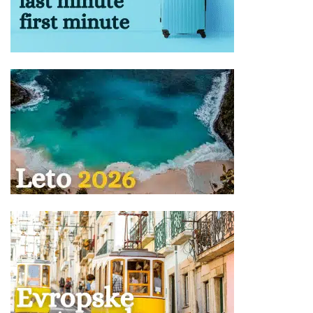
slučaju gubitka lakše bio pronađen.
Za zaboravljene stvari agencija kao prevoznik ne
odgovara.
Prtljag koji je primljen na prevoz biće obeležen
agencijskim nalepnicama.
Prtljag bez nalepnice neće biti primljen na prevoz.
Vaša je odgovornost da proverite da li je Vaš prtljag
unet ili iznet iz autobusa.
NAPOMENA za mesta u autobusu:
Raspored sedenja u
prevoznom sredstvu određuje se kompjuterski u zavisnosti
od kapaciteta i tipa istog, i ne postoji mogućnost rezervacije
željenog sedišta.
Ukoliko Vam ponuda za Vila KALLINI Stavros ne odgovara
pogledajte ponudu ostalih smeštaja u letovalištu
Stavros
ili
ostalih smeštajnih kapaciteta u oblasti
Sveti Đorđe
na severu
Republike Grčke