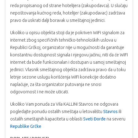
reda propisanog od strane hotelijera (zakupodavca). U slučaju
nepoštovanja kućnog reda, hotelijer (zakupodavac) zadržava
pravo da uskrati dalji boravak u smeštajnoj jedinici.
Ukoliko u opisu objekta stoji da je pokriven WiFi signalom za
internet zbog specifičnih tehničko-tehnoloških uslova u
Republici Grčkoj, organizator nije u mogućnosti da garantuje
konstantnu dostupnost signala i njegovu jačinu, niti da će WIFI
internet da bude funkcionalan i dostupan u samoj smeštajnoj
jedinici. Vlasnik smeštajnog objekta zadržava pravo da u toku
letnje sezone uslugu korišćenja WIFI konekcije dodatno
naplaćuje, za šta organizator putovanja ne snosi
odgovornost i ne može uticati.
Ukoliko Vam ponuda za Vila KALLINI Stavros ne odgovara
pogledajte ponudu ostalih smeštaja u letovalištu
Stavros
ili
ostalih smeštajnih kapaciteta u oblasti
Sveti Đorđe
na severu
Republike Grčke