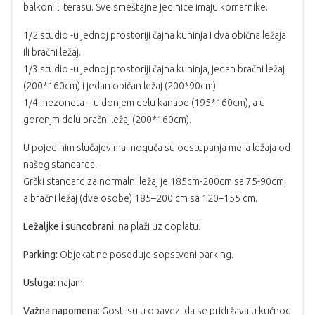
balkon ili terasu. Sve smeštajne jedinice imaju komarnike.
1/2 studio -u jednoj prostoriji čajna kuhinja i dva obična ležaja
ili bračni ležaj.
1/3 studio -u jednoj prostoriji čajna kuhinja, jedan bračni ležaj
(200*160cm) i jedan običan ležaj (200*90cm)
1/4 mezoneta – u donjem delu kanabe (195*160cm), a u
gorenjm delu bračni ležaj (200*160cm).
U pojedinim slučajevima moguća su odstupanja mera ležaja od
našeg standarda.
Grčki standard za normalni ležaj je 185cm-200cm sa 75-90cm,
a bračni ležaj (dve osobe) 185–200 cm sa 120–155 cm.
Ležaljke i suncobrani:
na plaži uz doplatu.
Parking:
Objekat ne poseduje sopstveni parking.
Usluga:
najam.
Važna napomena:
Gosti su u obavezi da se pridržavaju kućnog