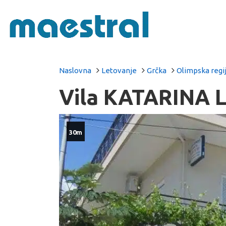
Naslovna
Letovanje
Grčka
Olimpska regi
Vila KATARINA L
30m