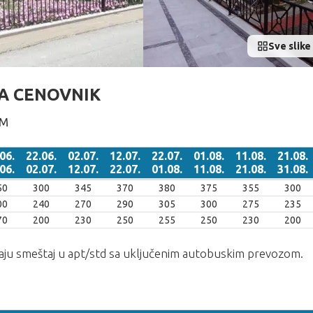
Sve slike 
IA CENOVNIK
OM
06.
22.06.
02.07.
12.07.
22.07.
01.08.
11.08.
21.08.
06.
02.07.
12.07.
22.07.
01.08.
11.08.
21.08.
31.08.
06.
22.06.
02.07.
12.07.
22.07.
01.08.
11.08.
21.08.
50
300
345
370
380
375
355
300
06.
02.07.
12.07.
22.07.
01.08.
11.08.
21.08.
31.08.
00
240
270
290
305
300
275
235
70
200
230
250
255
250
230
200
taju smeštaj u apt/std sa uključenim autobuskim prevozom.