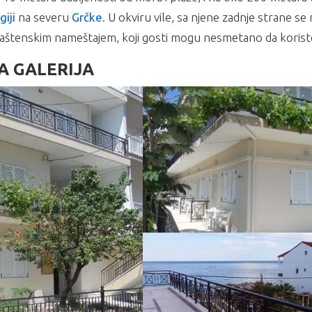
iji
na severu
Grčke
. U okviru vile, sa njene zadnje strane se 
i baštenskim nameštajem, koji gosti mogu nesmetano da korist
A GALERIJA