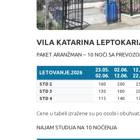
VILA KATARINA LEPTOKAR
PAKET ARANŽMAN – 10 NOĆI SA PREVOZ
23.05.
02.06.
12.
LETOVANJE.2026
02.06.
12.06.
22.
LETOVANJE.2026
23.05.
02.06.
12.
STD 2
160
200
2
02.06.
12.06.
22.
STD 3
130
160
2
STD 4
115
140
1
Cene u tabeli izražene su po osobi i obuhva
NAJAM STUDIJA NA 10 NOĆENJA