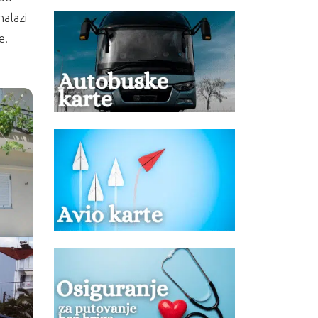
nalazi
e.