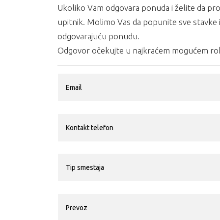
Ukoliko Vam odgovara ponuda i želite da prov
upitnik. Molimo Vas da popunite sve stavke i
odgovarajuću ponudu.
Odgovor očekujte u najkraćem mogućem rok