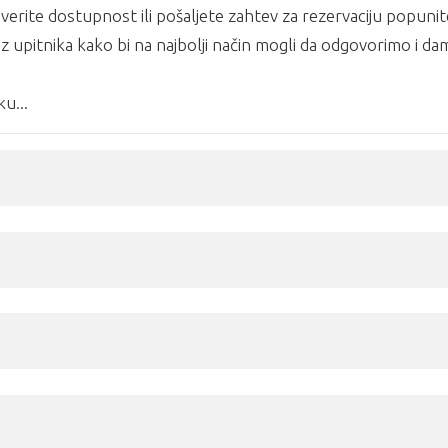
erite dostupnost ili pošaljete zahtev za rezervaciju popunit
z upitnika kako bi na najbolji način mogli da odgovorimo i d
u...