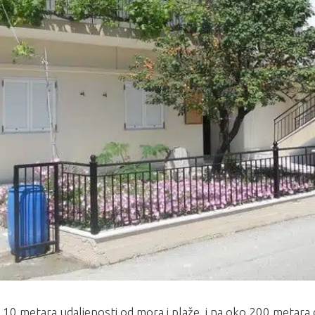
10 metara udaljenosti od mora i plaže, i na oko 200 metara