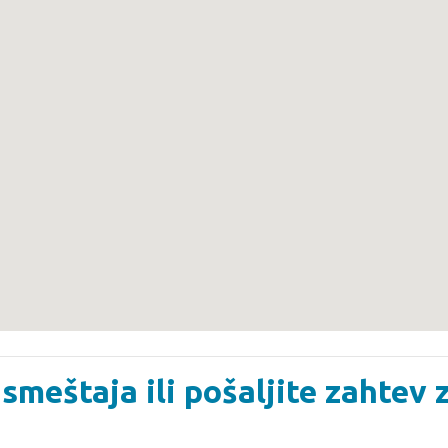
smeštaja ili pošaljite zahtev 