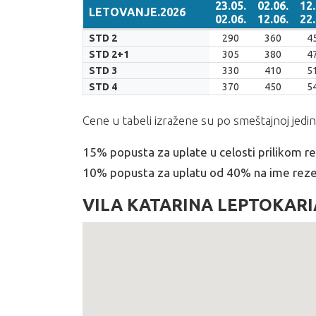
23.05.
02.06.
12.
LETOVANJE.2026
02.06.
12.06.
22.
LETOVANJE.2026
23.05.
02.06.
12.
STD 2
290
360
4
02.06.
12.06.
22.
STD 2+1
305
380
4
STD 3
330
410
5
STD 4
370
450
5
Cene u tabeli izražene su po smeštajnoj jedin
15% popusta za uplate u celosti prilikom re
10% popusta za uplatu od 40% na ime rezer
VILA KATARINA LEPTOKAR