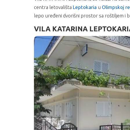
centra letovališta
Leptokaria
u
Olimpskoj reg
lepo uređeni dvorišni prostor sa roštiljem 
VILA KATARINA LEPTOKARI