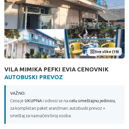
Sve slike (19)
VILA MIMIKA PEFKI EVIA CENOVNIK
AUTOBUSKI PREVOZ
VAŽNO:
Cena je
UKUPNA
i odnosi se na
celu smeštajnu jedinicu
,
za kompletan paket aranžman: autobuski prevoz +
smeštaj za naznačeni broj osoba