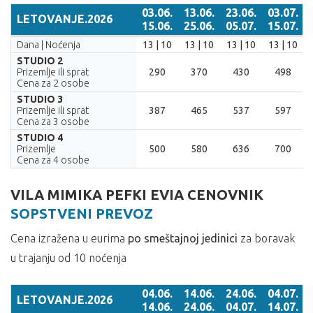
03.06.
13.06.
23.06.
03.07.
LETOVANJE.2026
15.06.
25.06.
05.07.
15.07.
LETOVANJE.2026
03.06.
13.06.
23.06.
03.07.
Dana | Noćenja
13 | 10
13 | 10
13 | 10
13 | 10
15.06.
25.06.
05.07.
15.07.
STUDIO 2
Prizemlje ili sprat
290
370
430
498
Cena za 2 osobe
STUDIO 3
Prizemlje ili sprat
387
465
537
597
Cena za 3 osobe
STUDIO 4
Prizemlje
500
580
636
700
Cena za 4 osobe
VILA MIMIKA PEFKI EVIA CENOVNIK
SOPSTVENI PREVOZ
Cena izražena u eurima
po smeštajnoj jedinici
za boravak
u trajanju od 10 noćenja
04.06.
14.06.
24.06.
04.07.
LETOVANJE.2026
14.06.
24.06.
04.07.
14.07.