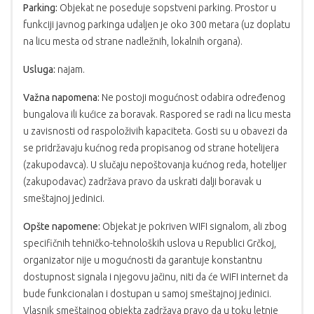
Parking:
Objekat ne poseduje sopstveni parking. Prostor u
funkciji javnog parkinga udaljen je oko 300 metara (uz doplatu
na licu mesta od strane nadležnih, lokalnih organa).
Usluga:
najam.
Važna napomena:
Ne postoji mogućnost odabira određenog
bungalova ili kućice za boravak. Raspored se radi na licu mesta
u zavisnosti od raspoloživih kapaciteta. Gosti su u obavezi da
se pridržavaju kućnog reda propisanog od strane hotelijera
(zakupodavca). U slučaju nepoštovanja kućnog reda, hotelijer
(zakupodavac) zadržava pravo da uskrati dalji boravak u
smeštajnoj jedinici.
Opšte napomene:
Objekat je pokriven WIFI signalom, ali zbog
specifičnih tehničko-tehnoloških uslova u Republici Grčkoj,
organizator nije u mogućnosti da garantuje konstantnu
dostupnost signala i njegovu jačinu, niti da će WIFI internet da
bude funkcionalan i dostupan u samoj smeštajnoj jedinici.
Vlasnik smeštajnog objekta zadržava pravo da u toku letnje