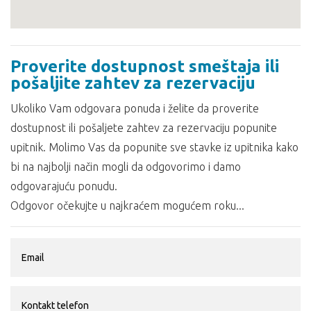
Proverite dostupnost smeštaja ili
pošaljite zahtev za rezervaciju
Ukoliko Vam odgovara ponuda i želite da proverite
dostupnost ili pošaljete zahtev za rezervaciju popunite
upitnik. Molimo Vas da popunite sve stavke iz upitnika kako
bi na najbolji način mogli da odgovorimo i damo
odgovarajuću ponudu.
Odgovor očekujte u najkraćem mogućem roku...