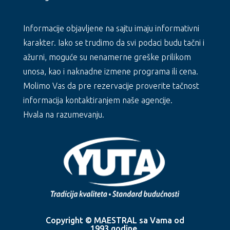
Informacije objavljene na sajtu imaju informativni
karakter. Iako se trudimo da svi podaci budu tačni i
ažurni, moguće su nenamerne greške prilikom
unosa, kao i naknadne izmene programa ili cena.
Molimo Vas da pre rezervacije proverite tačnost
informacija kontaktiranjem naše agencije.
Hvala na razumevanju.
Copyright © MAESTRAL sa Vama od
1993.godine