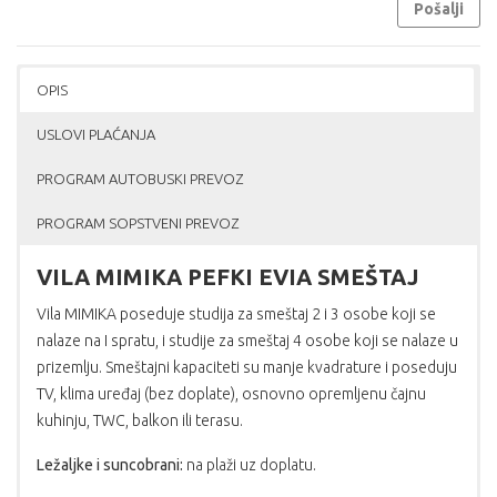
Pošalji
OPIS
USLOVI PLAĆANJA
PROGRAM AUTOBUSKI PREVOZ
PROGRAM SOPSTVENI PREVOZ
VILA MIMIKA PEFKI EVIA SMEŠTAJ
Vila MIMIKA poseduje studija za smeštaj 2 i 3 osobe koji se
nalaze na I spratu, i studije za smeštaj 4 osobe koji se nalaze u
prizemlju. Smeštajni kapaciteti su manje kvadrature i poseduju
TV, klima uređaj (bez doplate), osnovno opremljenu čajnu
kuhinju, TWC, balkon ili terasu.
Ležaljke i suncobrani:
na plaži uz doplatu.