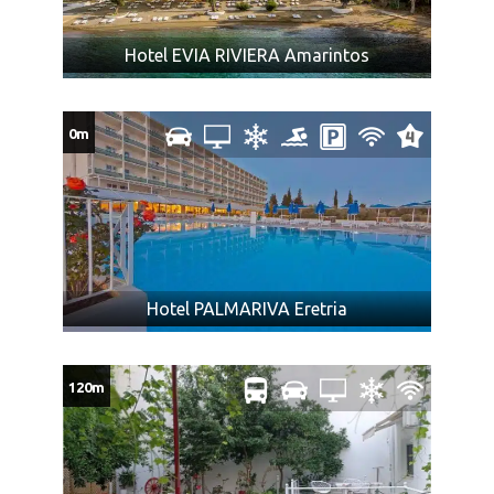
Odrasla osoba koja koristi pomoćni ležaj plaća iznos
naveden u tabeli programa putovanja sa cenovnikom,
Hotel EVIA RIVIERA Amarintos
ima uslugu u smeštajnoj jedinici kao punoplatežna
osoba i mesto u autobusu.
DODATNO SEDIŠTE iznosi 50€ na cenu ugovorenog
0m
aranžmana.
Ukoliko Vam ponuda za Vila MIMIKA Pefki ne odgovara
pogledajte ponudu ostalih smeštaja u letovalištu Pefki na
ostrvu
Evia
drugom po veličini ostrvu
Grčke
CENA AUTOBUSKOG PREVOZA BEZ
ARANŽMANA:
Hotel PALMARIVA Eretria
CENA AUTOBUSKOG PREVOZA za putnike koji koriste samo
uslugu prevoza:
iz Subotice povratna karta 95€, jedan pravac
120m
75€, iz Novog Sada povratna karta 85€, jedan pravac 65€, iz
Beograda, Kragujevca i Niša povratna karta 80€, jedan pravac
60€.