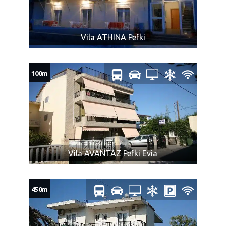
Cena prevoza obuhvata i prevoz do dva komada ličnog
prtljaga: jedan komad prtljaga koji se pakuje u boks
Vila ATHINA Pefki
autobusa, uobičajene veličine, a ukupne težine do 20
kg i jedan mali ručni prtljag – nešto što se može smestiti
u prtljažni deo iznad sedišta ili ispod sedišta u
100m
putničkom delu autobusa.
Mini frižider je brojčano sastavni deo ličnog prtljaga.
Nećemo biti u obavezi da prevezemo prtljag koji prelazi
dozvoljeno.
U slučaju većeg broja prtljaga, prevoznik ili Organizator
putovanja (u interesu komfora ostalih putnika) nije u
obavezi da primi višak prtljaga.
Vila AVANTAZ Pefki Evia
Zabranjeni prtljag: bilo koje oružje, droge ili tečnosti
(osim lekova), kolica na baterije ili skutere, dečija kolica
koja se ne sklapaju, bicikle, surferske daske, hrana ili
450m
bilo koje druge artikle ili supstance koje nisu
dozvoljene za prevoz prema zakonu bilo koje zemlje
kroz koju prolazi autobus (o čemu je putnik dužan da se