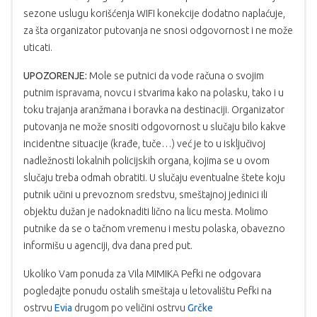
sezone uslugu korišćenja WIFI konekcije dodatno naplaćuje,
za šta organizator putovanja ne snosi odgovornost i ne može
uticati.
UPOZORENJE:
Mole se putnici da vode računa o svojim
putnim ispravama, novcu i stvarima kako na polasku, tako i u
toku trajanja aranžmana i boravka na destinaciji. Organizator
putovanja ne može snositi odgovornost u slučaju bilo kakve
incidentne situacije (krađe, tuče…) već je to u isključivoj
nadležnosti lokalnih policijskih organa, kojima se u ovom
slučaju treba odmah obratiti. U slučaju eventualne štete koju
putnik učini u prevoznom sredstvu, smeštajnoj jedinici ili
objektu dužan je nadoknaditi lično na licu mesta. Molimo
putnike da se o tačnom vremenu i mestu polaska, obavezno
informišu u agenciji, dva dana pred put.
Ukoliko Vam ponuda za Vila MIMIKA Pefki ne odgovara
pogledajte ponudu ostalih smeštaja u letovalištu Pefki na
ostrvu
Evia
drugom po veličini ostrvu
Grčke