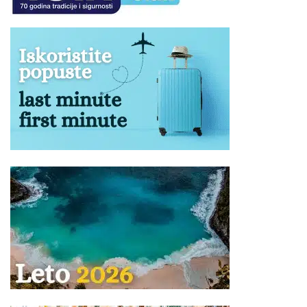
unet ili iznet iz autobusa.
NAPOMENA za mesta u autobusu:
Raspored sedenja u
prevoznom sredstvu određuje se kompjuterski u zavisnosti
od kapaciteta i tipa istog, i ne postoji mogućnost rezervacije
željenog sedišta.
Ukoliko Vam ponuda za Vila MIMIKA Pefki ne odgovara
pogledajte ponudu ostalih smeštaja u letovalištu Pefki na
ostrvu
Evia
drugom po veličini ostrvu
Grčke