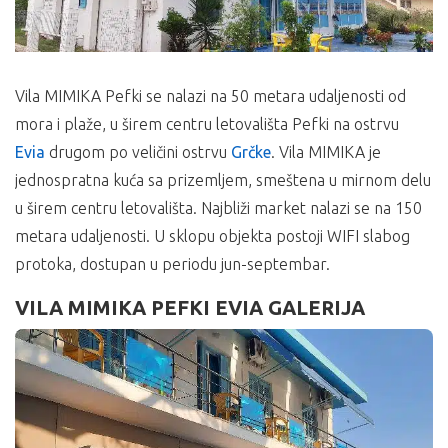
Vila MIMIKA Pefki se nalazi na 50 metara udaljenosti od
mora i plaže, u širem centru letovališta Pefki na ostrvu
Evia
drugom po veličini ostrvu
Grčke
. Vila MIMIKA je
jednospratna kuća sa prizemljem, smeštena u mirnom delu
u širem centru letovališta. Najbliži market nalazi se na 150
metara udaljenosti. U sklopu objekta postoji WIFI slabog
protoka, dostupan u periodu jun-septembar.
VILA MIMIKA PEFKI EVIA GALERIJA