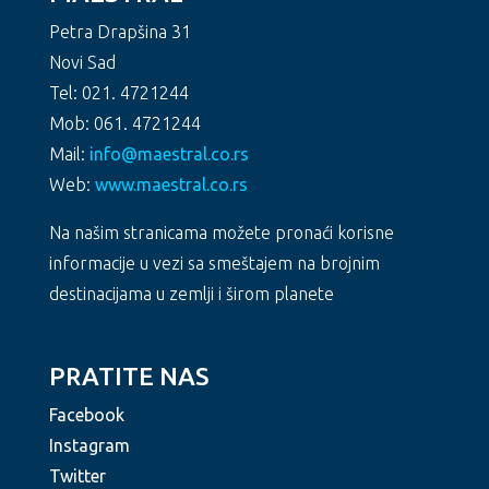
Petra Drapšina 31
Novi Sad
Tel: 021. 4721244
Mob: 061. 4721244
Mail:
info@maestral.co.rs
Web:
www.maestral.co.rs
Na našim stranicama možete pronaći korisne
informacije u vezi sa smeštajem na brojnim
destinacijama u zemlji i širom planete
PRATITE NAS
Facebook
Instagram
Twitter