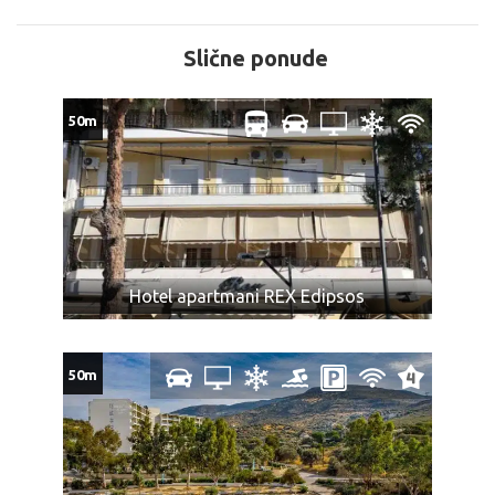
POPUSTI I DOPLATE:
U slučaju spajanja smena na našem prevozu cena
Slične ponude
aranžmana za drugu smenu se umanjuje za 25€ po
osobi.
50m
SPAJANJE DVE SMENE MOGUĆE JE SAMO U TRAJANJU
OD 20 NOĆENJA/ 21 DANA BORAVKA.
Dete od 0 do 6 godina u pratnji dve punoplatežne
osobe plaća 75€, ima mesto u autobusu i smeštaj u
zajedničkom ležaju
Dete uzrasta od 0 do 12 godina u pratnji dve
punoplatežne osobe plaća iznos naveden u tabeli
Hotel apartmani REX Edipsos
programa putovanja sa cenovnikom, ima mesto u
pomoćnom ležaju, uslugu u smeštajnoj jedinici kao
punoplatežna osoba i mesto u autobusu.
50m
U smeštajnoj jedinici samo jedno dete uzrasta od 0 do
6 godina, može da koristi zajednički ležaj.
Dete bilo kog uzrasta koje koristi osnovni ležaj plaća
punu cenu aranžmana.