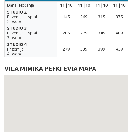
LETOVANJE.2026
04.06.
14.06.
24.06.
04.07.
Dana | Noćenja
11 | 10
11 | 10
11 | 10
11 | 10
14.06.
24.06.
04.07.
14.07.
STUDIO 2
Prizemlje ili sprat
145
249
315
375
2 osobe
STUDIO 3
Prizemlje ili sprat
205
279
345
409
3 osobe
STUDIO 4
Prizemlje
279
339
399
459
4 osobe
VILA MIMIKA PEFKI EVIA MAPA