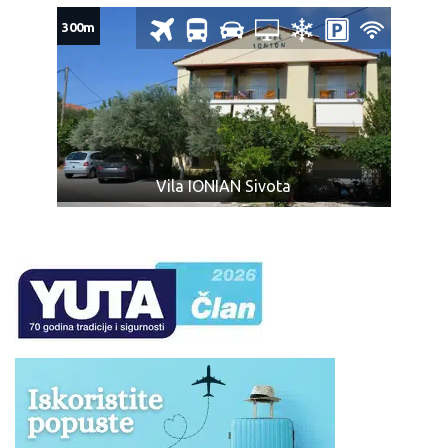
ili karaktera, ili koji su lomljivi ili isparivi, kao i predmeti sa
300m
oštrim ili isturenim ivicama (npr. hrana koja nije
adekvatno pakovana, u skladu sa propisima; konzumno
ulje, kao i ostale zapaljive tečnosti; pesak i kamenje;
ćebad i jastuci; kuhinjsko posuđe i ostala oprema za
pripremu zimnice; stolice za plažu, životinje, kao i druga
roba koja nije za ličnu upotrebu).
Obeležite vaš prtljag: ime, prezime, telefon, kako bi u
Vila IONIAN Sivota
slučaju gubitka lakše bio pronađen.
Za zaboravljene stvari agencija kao prevoznik ne
odgovara.
Prtljag koji je primljen na prevoz biće obeležen
agencijskim nalepnicama.
Prtljag bez nalepnice neće biti primljen na prevoz.
Vaša je odgovornost da proverite da li je Vaš prtljag
unet ili iznet iz autobusa.
NAPOMENA za mesta u autobusu:
Raspored sedenja u
prevoznom sredstvu određuje se kompjuterski u zavisnosti