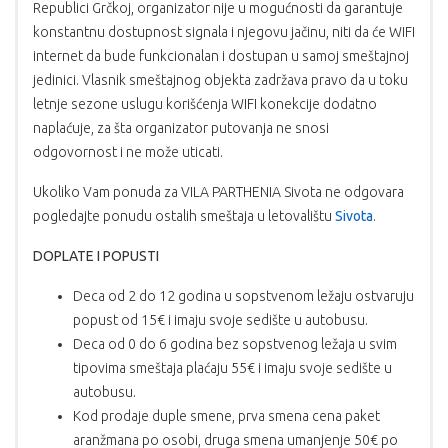
Republici Grčkoj, organizator nije u mogućnosti da garantuje
konstantnu dostupnost signala i njegovu jačinu, niti da će WIFI
internet da bude funkcionalan i dostupan u samoj smeštajnoj
jedinici. Vlasnik smeštajnog objekta zadržava pravo da u toku
letnje sezone uslugu korišćenja WIFI konekcije dodatno
naplaćuje, za šta organizator putovanja ne snosi
odgovornost i ne može uticati.
Ukoliko Vam ponuda za VILA PARTHENIA Sivota ne odgovara
pogledajte ponudu ostalih smeštaja u letovalištu
Sivota
.
DOPLATE I POPUSTI
Deca od 2 do 12 godina u sopstvenom ležaju ostvaruju
popust od 15€ i imaju svoje sedište u autobusu.
Deca od 0 do 6 godina bez sopstvenog ležaja u svim
tipovima smeštaja plaćaju 55€ i imaju svoje sedište u
autobusu.
Kod prodaje duple smene, prva smena cena paket
aranžmana po osobi, druga smena umanjenje 50€ po