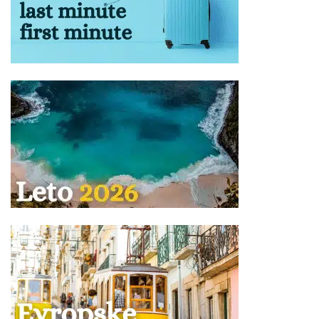
od kapaciteta i tipa istog, i ne postoji mogućnost rezervacije
željenog sedišta.
Ukoliko Vam ponuda za vila PARTHENIA Sivota ne odgovara
pogledajte ponudu ostalih smeštaja u letovalištu
Sivota
.