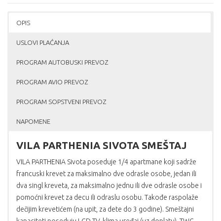
OPIS
USLOVI PLAĆANJA
PROGRAM AUTOBUSKI PREVOZ
PROGRAM AVIO PREVOZ
PROGRAM SOPSTVENI PREVOZ
NAPOMENE
VILA PARTHENIA SIVOTA SMEŠTAJ
VILA PARTHENIA Sivota poseduje 1/4 apartmane koji sadrže
francuski krevet za maksimalno dve odrasle osobe, jedan ili
dva singl kreveta, za maksimalno jednu ili dve odrasle osobe i
pomoćni krevet za decu ili odraslu osobu. Takođe raspolaže
dečijim krevetićem (na upit, za dete do 3 godine). Smeštajni
kapaciteti poseduju LCD TV, klima uređaj (uz doplatu), TWC,