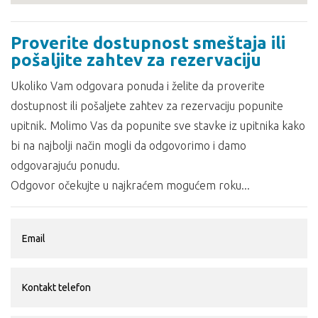
Proverite dostupnost smeštaja ili
pošaljite zahtev za rezervaciju
Ukoliko Vam odgovara ponuda i želite da proverite
dostupnost ili pošaljete zahtev za rezervaciju popunite
upitnik. Molimo Vas da popunite sve stavke iz upitnika kako
bi na najbolji način mogli da odgovorimo i damo
odgovarajuću ponudu.
Odgovor očekujte u najkraćem mogućem roku...