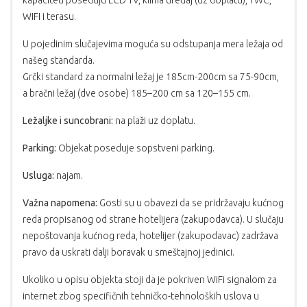
WIFI i terasu.
U pojedinim slučajevima moguća su odstupanja mera ležaja od
našeg standarda.
Grčki standard za normalni ležaj je 185cm-200cm sa 75-90cm,
a bračni ležaj (dve osobe) 185–200 cm sa 120–155 cm.
Ležaljke i suncobrani:
na plaži uz doplatu.
Parking:
Objekat poseduje sopstveni parking.
Usluga:
najam.
Važna napomena:
Gosti su u obavezi da se pridržavaju kućnog
reda propisanog od strane hotelijera (zakupodavca). U slučaju
nepoštovanja kućnog reda, hotelijer (zakupodavac) zadržava
pravo da uskrati dalji boravak u smeštajnoj jedinici.
Ukoliko u opisu objekta stoji da je pokriven WiFi signalom za
internet zbog specifičnih tehničko-tehnoloških uslova u