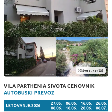
Sve slike (23)
VILA PARTHENIA SIVOTA CENOVNIK
AUTOBUSKI PREVOZ
27.05.
06.06.
16.06.
26.06.
LETOVANJE.2026
06.06.
16.06.
26.06.
06.07.