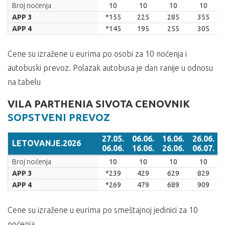
LETOVANJE.2026
27.05.
06.06.
16.06.
26.06.
Broj noćenja
10
10
10
10
06.06.
16.06.
26.06.
06.07.
APP 3
*155
225
285
355
APP 4
*145
195
255
305
Cene su izražene u eurima po osobi za 10 noćenja i
autobuski prevoz. Polazak autobusa je dan ranije u odnosu
na tabelu
VILA PARTHENIA SIVOTA CENOVNIK
SOPSTVENI PREVOZ
27.05.
06.06.
16.06.
26.06.
LETOVANJE.2026
06.06.
16.06.
26.06.
06.07.
LETOVANJE.2026
27.05.
06.06.
16.06.
26.06.
Broj noćenja
10
10
10
10
06.06.
16.06.
26.06.
06.07.
APP 3
*239
429
629
829
APP 4
*269
479
689
909
Cene su izražene u eurima po smeštajnoj jedinici za 10
noćenja.