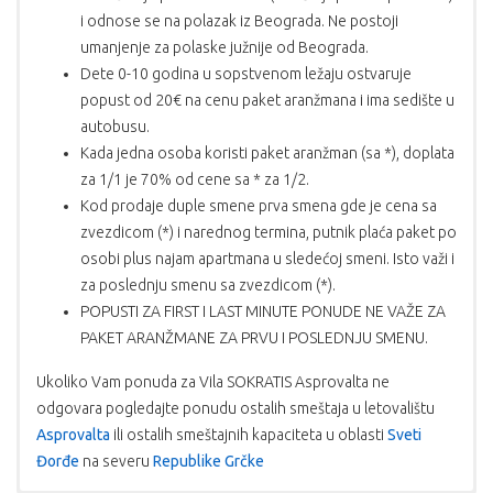
i odnose se na polazak iz Beograda. Ne postoji
umanjenje za polaske južnije od Beograda.
Dete 0-10 godina u sopstvenom ležaju ostvaruje
popust od 20€ na cenu paket aranžmana i ima sedište u
autobusu.
Kada jedna osoba koristi paket aranžman (sa *), doplata
za 1/1 je 70% od cene sa * za 1/2.
Kod prodaje duple smene prva smena gde je cena sa
zvezdicom (*) i narednog termina, putnik plaća paket po
osobi plus najam apartmana u sledećoj smeni. Isto važi i
za poslednju smenu sa zvezdicom (*).
POPUSTI ZA FIRST I LAST MINUTE PONUDE NE VAŽE ZA
PAKET ARANŽMANE ZA PRVU I POSLEDNJU SMENU.
Ukoliko Vam ponuda za Vila SOKRATIS Asprovalta ne
odgovara pogledajte ponudu ostalih smeštaja u letovalištu
Asprovalta
ili ostalih smeštajnih kapaciteta u oblasti
Sveti
Đorđe
na severu
Republike Grčke