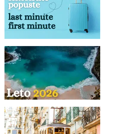
Vaša je odgovornost da proverite da li je Vaš prtljag
unet ili iznet iz autobusa.
NAPOMENA za mesta u autobusu:
Raspored sedenja u
prevoznom sredstvu određuje se kompjuterski u zavisnosti
od kapaciteta i tipa istog, i ne postoji mogućnost rezervacije
željenog sedišta.
Ukoliko Vam ponuda za Vila SOKRATIS Asprovalta ne
odgovara pogledajte ponudu ostalih smeštaja u letovalištu
Asprovalta
ili ostalih smeštajnih kapaciteta u oblasti
Sveti
Đorđe
na severu
Republike Grčke