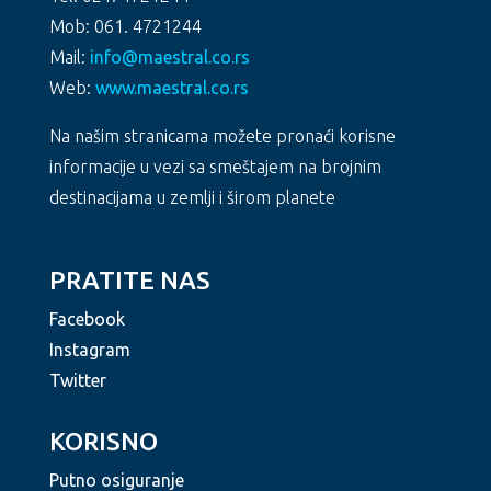
Mob: 061. 4721244
Mail:
info@maestral.co.rs
Web:
www.maestral.co.rs
Na našim stranicama možete pronaći korisne
informacije u vezi sa smeštajem na brojnim
destinacijama u zemlji i širom planete
PRATITE NAS
Facebook
Instagram
Twitter
KORISNO
Putno osiguranje