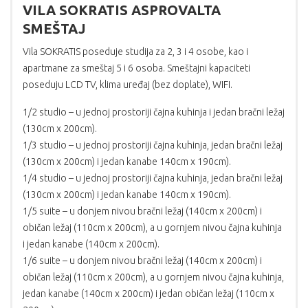
VILA SOKRATIS ASPROVALTA
SMEŠTAJ
Vila SOKRATIS poseduje studija za 2, 3 i 4 osobe, kao i
apartmane za smeštaj 5 i 6 osoba. Smeštajni kapaciteti
poseduju LCD TV, klima uređaj (bez doplate), WIFI.
1/2 studio – u jednoj prostoriji čajna kuhinja i jedan bračni ležaj
(130cm x 200cm).
1/3 studio – u jednoj prostoriji čajna kuhinja, jedan bračni ležaj
(130cm x 200cm) i jedan kanabe 140cm x 190cm).
1/4 studio – u jednoj prostoriji čajna kuhinja, jedan bračni ležaj
(130cm x 200cm) i jedan kanabe 140cm x 190cm).
1/5 suite – u donjem nivou bračni ležaj (140cm x 200cm) i
običan ležaj (110cm x 200cm), a u gornjem nivou čajna kuhinja
i jedan kanabe (140cm x 200cm).
1/6 suite – u donjem nivou bračni ležaj (140cm x 200cm) i
običan ležaj (110cm x 200cm), a u gornjem nivou čajna kuhinja,
jedan kanabe (140cm x 200cm) i jedan običan ležaj (110cm x