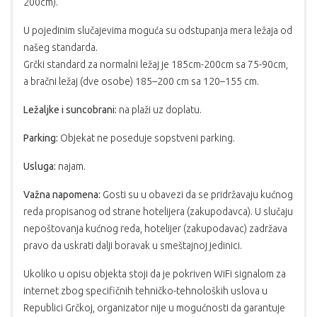
200cm).
U pojedinim slučajevima moguća su odstupanja mera ležaja od
našeg standarda.
Grčki standard za normalni ležaj je 185cm-200cm sa 75-90cm,
a bračni ležaj (dve osobe) 185–200 cm sa 120–155 cm.
Ležaljke i suncobrani:
na plaži uz doplatu.
Parking:
Objekat ne poseduje sopstveni parking.
Usluga:
najam.
Važna napomena:
Gosti su u obavezi da se pridržavaju kućnog
reda propisanog od strane hotelijera (zakupodavca). U slučaju
nepoštovanja kućnog reda, hotelijer (zakupodavac) zadržava
pravo da uskrati dalji boravak u smeštajnoj jedinici.
Ukoliko u opisu objekta stoji da je pokriven WiFi signalom za
internet zbog specifičnih tehničko-tehnoloških uslova u
Republici Grčkoj, organizator nije u mogućnosti da garantuje