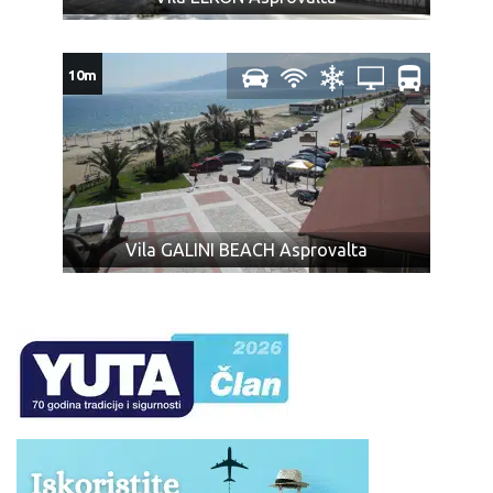
kroz koju prolazi autobus (o čemu je putnik dužan da se
sam informiše), ili mogu izazvati povredu ili oštećenje
10m
imovine, predmeta, ili za koje mi smatramo da su
nepodesni za prevoz zbog svoje težine, veličine, oblika
ili karaktera, ili koji su lomljivi ili isparivi, kao i predmeti sa
oštrim ili isturenim ivicama (npr. hrana koja nije
adekvatno pakovana, u skladu sa propisima; konzumno
ulje, kao i ostale zapaljive tečnosti; pesak i kamenje;
ćebad i jastuci; kuhinjsko posuđe i ostala oprema za
Vila GALINI BEACH Asprovalta
pripremu zimnice; stolice za plažu, životinje, kao i druga
roba koja nije za ličnu upotrebu).
Obeležite vaš prtljag: ime, prezime, telefon, kako bi u
slučaju gubitka lakše bio pronađen.
Za zaboravljene stvari agencija kao prevoznik ne
odgovara.
Prtljag koji je primljen na prevoz biće obeležen
agencijskim nalepnicama.
Prtljag bez nalepnice neće biti primljen na prevoz.