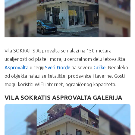
Vila SOKRATIS Asprovalta se nalazi na 150 metara
udaljenosti od plaže i mora, u centralnom delu letovališta
Asprovalta
u regiji
Sveti Đorđe
na severu
Grčke
. Nedaleko
od objekta nalazi se šetalište, prodavnice i taverne. Gosti
mogu koristiti WIFI internet, ograničenog kapaciteta.
VILA SOKRATIS ASPROVALTA GALERIJA