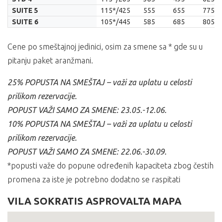
SUITE 5
115*/425
555
655
775
SUITE 6
105*/445
585
685
805
Cene po smeštajnoj jedinici, osim za smene sa * gde su u
pitanju paket aranžmani.
25% POPUSTA NA SMEŠTAJ – važi za uplatu u celosti
prilikom rezervacije.
POPUST VAŽI SAMO ZA SMENE: 23.05.-12.06.
10% POPUSTA NA SMEŠTAJ – važi za uplatu u celosti
prilikom rezervacije.
POPUST VAŽI SAMO ZA SMENE: 22.06.-30.09.
*popusti važe do popune određenih kapaciteta zbog čestih
promena za iste je potrebno dodatno se raspitati
VILA SOKRATIS ASPROVALTA MAPA