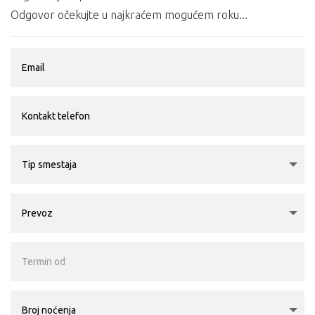
Odgovor očekujte u najkraćem mogućem roku...