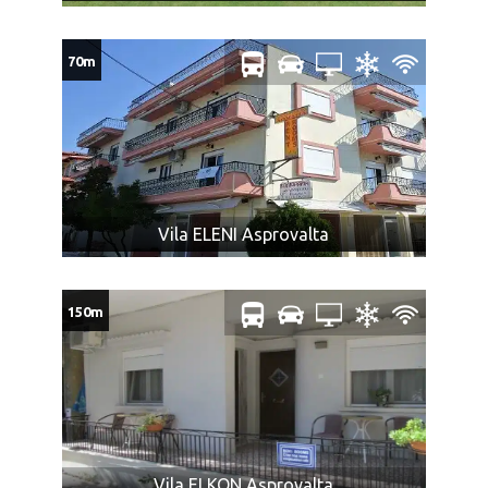
NAPOMENA ZA PRTLJAG:
70m
Cena prevoza obuhvata i prevoz do dva komada ličnog
prtljaga: jedan komad prtljaga koji se pakuje u boks
autobusa, uobičajene veličine, a ukupne težine do 20
kg i jedan mali ručni prtljag – nešto što se može smestiti
u prtljažni deo iznad sedišta ili ispod sedišta u
putničkom delu autobusa.
Mini frižider je brojčano sastavni deo ličnog prtljaga.
Vila ELENI Asprovalta
Nećemo biti u obavezi da prevezemo prtljag koji prelazi
dozvoljeno.
U slučaju većeg broja prtljaga, prevoznik ili Organizator
150m
putovanja (u interesu komfora ostalih putnika) nije u
obavezi da primi višak prtljaga.
Zabranjeni prtljag: bilo koje oružje, droge ili tečnosti
(osim lekova), kolica na baterije ili skutere, dečija kolica
koja se ne sklapaju, bicikle, surferske daske, hrana ili
bilo koje druge artikle ili supstance koje nisu
Vila ELKON Asprovalta
dozvoljene za prevoz prema zakonu bilo koje zemlje