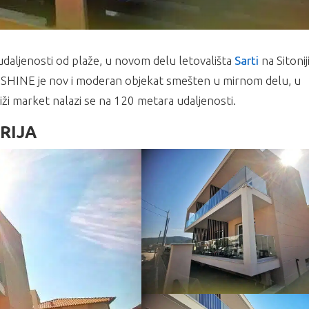
udaljenosti od plaže, u novom delu letovališta
Sarti
na Sitonij
NSHINE je nov i moderan objekat smešten u mirnom delu, u
iži market nalazi se na 120 metara udaljenosti.
RIJA