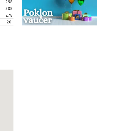
298
308
278
20