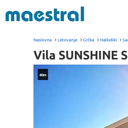
Naslovna
Letovanje
Grčka
Halkidiki
Sa
Vila SUNSHINE S
40m