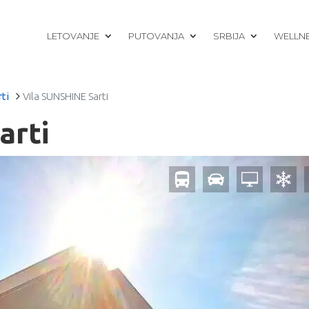
LETOVANJE
PUTOVANJA
SRBIJA
WELLN
rti
Vila SUNSHINE Sarti
arti