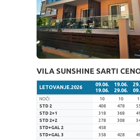
VILA SUNSHINE SARTI CEN
09.06.
19.06.
29.
LETOVANJE.2026
19.06.
29.06.
09.
LETOVANJE.2026
09.06.
19.06.
29.
NOĆI
10
10
1
19.06.
29.06.
09.
STD 2
408
478
5
STD 2+1
318
368
4
STD 2+2
278
308
3
STD+GAL 2
458
STD+GAL 3
358
428
4