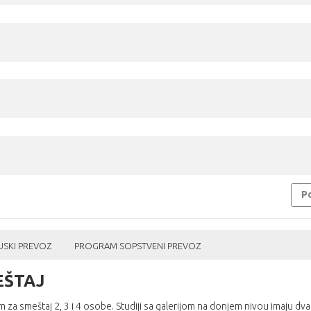
Po
SKI PREVOZ
PROGRAM SOPSTVENI PREVOZ
EŠTAJ
m za smeštaj 2, 3 i 4 osobe. Studiji sa galerijom na donjem nivou imaju dva