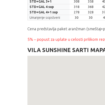
STD+GAL 3+1
308
358
4
STD+GAL 4 sup
318
368
4
STD+GAL 4+1 sup
278
328
3
Umanjenje sopstveni
30
30
4
Cena predstavlja paket aranžman (smeštaj+p
5% – popust za uplate u celosti prilikom rez
VILA SUNSHINE SARTI MAP