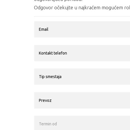
Odgovor očekujte u najkraćem mogućem rok