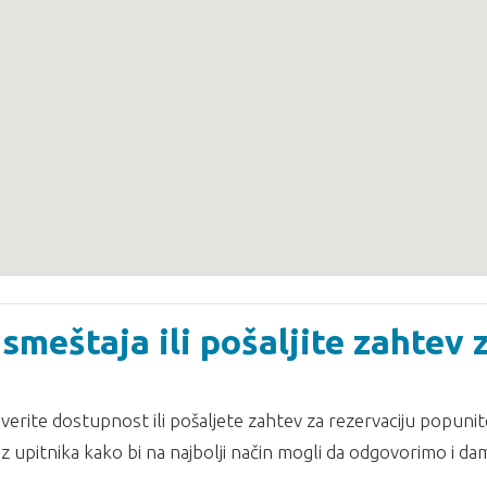
smeštaja ili pošaljite zahtev 
erite dostupnost ili pošaljete zahtev za rezervaciju popunit
z upitnika kako bi na najbolji način mogli da odgovorimo i d