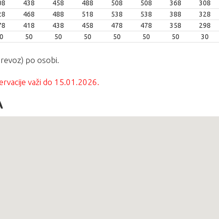
08
438
458
488
508
508
368
308
28
468
488
518
538
538
388
328
78
418
438
458
478
478
358
298
0
50
50
50
50
50
50
30
revoz) po osobi.
ervacije važi do 15.01.2026.
A