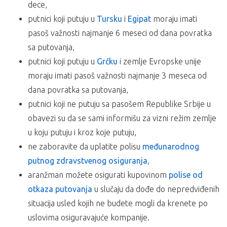
ulaska u druge zemlje.
dece,
Vanlinijski prevoz autobusom na relaciji Beograd –
putnici koji putuju u
Tursku
i
Egipat
moraju imati
Halkidiki – Beograd,
NAPOMENA:
pasoš važnosti najmanje 6 meseci od dana povratka
boravak od 10 noćenja sa uslugom po izboru, u
Maloletna lica, ukoliko putuju bez oba ili sa jednim roditeljem,
sa putovanja,
studijima ili apartmanima,
moraju imati saglasnost roditelja koji ne putuje, overenu kod
troškove organizacije putovanja i usluge predstavnika
nadležnog organa.
putnici koji putuju u
Grčku
i zemlje Evropske unije
agencije organizatora putovanja ili inopartnera za
moraju imati pasoš važnosti najmanje 3 meseca od
Ukoliko Vam ponuda za Aparthotel PETRIDIS Pefkohori ne
vreme boravka na destinaciji.
dana povratka sa putovanja,
odgovara pogledajte ponudu ostalih smeštaja u letovalištu
ARANŽMAN NE OBUHVATA:
putnici koji ne putuju sa pasošem Republike Srbije u
Pefkohori
ili ostalim letovalištima na poluostrvu
Halkidiki
na
severu
Grčke
obavezi su da se sami informišu za vizni režim zemlje
Polisu
Međunarodnog putnog zdravstveno osiguranja
,
u koju putuju i kroz koje putuju,
osiguranje od otkaza putovanja
,
ne zaboravite da uplatite polisu
međunarodnog
individualne troškove,
putnog zdravstvenog osiguranja
usluge koje nisu predviđene programom i troškove
,
fakultativnih izleta koji nisu sastavni deo programa
aranžman možete osigurati kupovinom
polise od
putovanja,
otkaza putovanja
u slučaju da dođe do nepredviđenih
boravišnu taksu u Grčkoj dnevno po sobi: privatan
situacija usled kojih ne budete mogli da krenete po
smeštaj – 2€, hoteli 1*/2* – 2€, hoteli 3* – 5€, hoteli 4*
uslovima osiguravajuće kompanije.
– 10€, hoteli 5* – 15€. Plaćanje boravišne takse se vrši