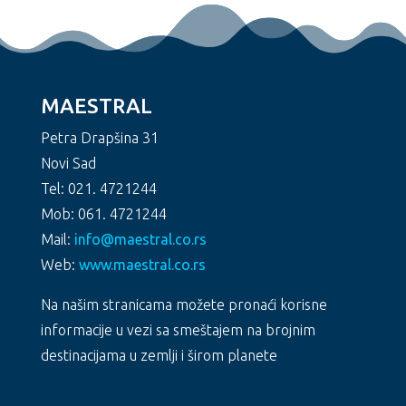
MAESTRAL
Petra Drapšina 31
Novi Sad
Tel: 021. 4721244
Mob: 061. 4721244
Mail:
info@maestral.co.rs
Web:
www.maestral.co.rs
Na našim stranicama možete pronaći korisne
informacije u vezi sa smeštajem na brojnim
destinacijama u zemlji i širom planete