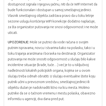
dostupnost signala i njegovu jačinu, niti da će WIFI internet da
bude funkcionalan i dostupan u samoj smeštajnoj jedinici.
Vlasnik smeštajnog objekta zadržava pravo da u toku letnje
sezone uslugu korišćenja WIFI konekcije dodatno naplaćuje,
za šta organizator putovanja ne snosi odgovornost i ne može
uticati.
UPOZORENJE:
Mole se putnici da vode računa o svojim
putnim ispravama, novcu i stvarima kako na polasku, tako i u
toku trajanja aranžmana i boravka na destinaciji. Organizator
putovanja ne može snositi odgovornost u slučaju bilo kakve
incidentne situacije (krađe, tuče…) već je to u isključivoj
nadležnosti lokalnih policijskih organa, kojima se u ovom
slučaju treba odmah obratiti. U slučaju eventualne štete koju
putnik učini u prevoznom sredstvu, smeštajnoj jedinici ili
objektu dužan je nadoknaditi lično na licu mesta. Molimo
putnike da se o tačnom vremenu i mestu polaska, obavezno
informišu u agenciji, dva dana pred put.