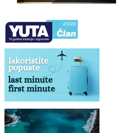
agencijskim nalepnicama.
Prtljag bez nalepnice neće biti primljen na prevoz.
Vaša je odgovornost da proverite da li je Vaš prtljag
unet ili iznet iz autobusa.
NAPOMENA za mesta u autobusu:
Raspored sedenja u
prevoznom sredstvu određuje se kompjuterski u zavisnosti
od kapaciteta i tipa istog, i ne postoji mogućnost rezervacije
željenog sedišta.
Ukoliko Vam ponuda za Aparthotel PETRIDIS Pefkohori ne
odgovara pogledajte ponudu ostalih smeštaja u letovalištu
Pefkohori
ili ostalim letovalištima na poluostrvu
Halkidiki
na
severu
Grčke