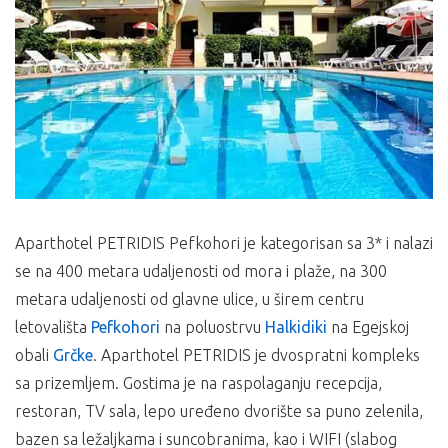
Aparthotel PETRIDIS Pefkohori je kategorisan sa 3* i nalazi
se na 400 metara udaljenosti od mora i plaže, na 300
metara udaljenosti od glavne ulice, u širem centru
letovališta
Pefkohori
na poluostrvu
Halkidiki
na Egejskoj
obali
Grčke
. Aparthotel PETRIDIS je dvospratni kompleks
sa prizemljem. Gostima je na raspolaganju recepcija,
restoran, TV sala, lepo uređeno dvorište sa puno zelenila,
bazen sa ležaljkama i suncobranima, kao i WIFI (slabog