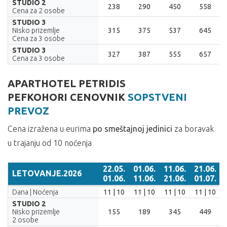
STUDIO 2
238
290
450
558
Cena za 2 osobe
STUDIO 3
Nisko prizemlje
315
375
537
645
Cena za 3 osobe
STUDIO 3
327
387
555
657
Cena za 3 osobe
APARTHOTEL PETRIDIS
PEFKOHORI CENOVNIK
SOPSTVENI
PREVOZ
Cena izražena u eurima
po smeštajnoj jedinici
za boravak
u trajanju od 10 noćenja
22.05.
01.06.
11.06.
21.06.
LETOVANJE.2026
01.06.
11.06.
21.06.
01.07.
LETOVANJE.2026
22.05.
01.06.
11.06.
21.06.
Dana | Noćenja
11 | 10
11 | 10
11 | 10
11 | 10
01.06.
11.06.
21.06.
01.07.
STUDIO 2
Nisko prizemlje
155
189
345
449
2 osobe