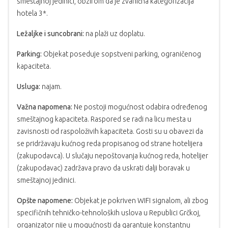
smeštajnoj jedinici, obzirom da je zvanična kategorizacija
hotela 3*.
Ležaljke i suncobrani:
na plaži uz doplatu.
Parking:
Objekat poseduje sopstveni parking, ograničenog
kapaciteta.
Usluga:
najam.
Važna napomena:
Ne postoji mogućnost odabira određenog
smeštajnog kapaciteta. Raspored se radi na licu mesta u
zavisnosti od raspoloživih kapaciteta. Gosti su u obavezi da
se pridržavaju kućnog reda propisanog od strane hotelijera
(zakupodavca). U slučaju nepoštovanja kućnog reda, hotelijer
(zakupodavac) zadržava pravo da uskrati dalji boravak u
smeštajnoj jedinici.
Opšte napomene:
Objekat je pokriven WIFI signalom, ali zbog
specifičnih tehničko-tehnoloških uslova u Republici Grčkoj,
organizator nije u mogućnosti da garantuje konstantnu