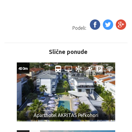
na licu mesta, gotovinski.
POPUSTI I DOPLATE:
U slučaju spajanja smena na našem prevozu cena
Podeli:
aranžmana za drugu smenu se umanjuje za 25€ po
osobi.
SPAJANJE DVE SMENE MOGUĆE JE SAMO U TRAJANJU
Slične ponude
OD 20 NOĆENJA/ 21 DANA BORAVKA.
Dete od 0 do 6 godina u pratnji dve punoplatežne
450m
osobe plaća 59€, ima mesto u autobusu i smeštaj u
zajedničkom ležaju.
Dete uzrasta od 0 do 12 godina u pratnji dve
punoplatežne osobe plaća iznos naveden u tabeli
programa putovanja sa cenovnikom, ima mesto u
pomoćnom ležaju, uslugu u smeštajnoj jedinici kao
punoplatežna osoba i mesto u autobusu.
Aparthotel AKRITAS Pefkohori
U smeštajnoj jedinici samo jedno dete uzrasta od 0 do
6 godina, može da koristi zajednički ležaj.