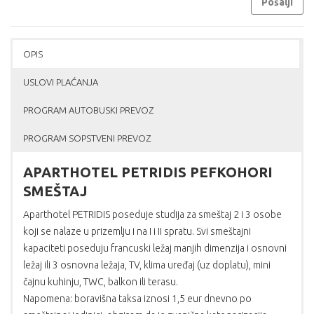
Pošalji
OPIS
USLOVI PLAĆANJA
PROGRAM AUTOBUSKI PREVOZ
PROGRAM SOPSTVENI PREVOZ
APARTHOTEL PETRIDIS PEFKOHORI
SMEŠTAJ
Aparthotel PETRIDIS poseduje studija za smeštaj 2 i 3 osobe
koji se nalaze u prizemlju i na I i II spratu. Svi smeštajni
kapaciteti poseduju francuski ležaj manjih dimenzija i osnovni
ležaj ili 3 osnovna ležaja, TV, klima uređaj (uz doplatu), mini
čajnu kuhinju, TWC, balkon ili terasu.
Napomena: boravišna taksa iznosi 1,5 eur dnevno po