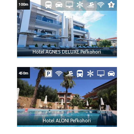
Dete bilo kog uzrasta koje koristi osnovni ležaj plaća
100m
punu cenu aranžmana.
Odrasla osoba koja koristi pomoćni ležaj plaća iznos
naveden u tabeli programa putovanja sa cenovnikom,
ima uslugu u smeštajnoj jedinici kao punoplatežna
osoba i mesto u autobusu.
DODATNO SEDIŠTE iznosi 45€ na cenu ugovorenog
aranžmana.
Hotel AGNES DELUXE Pefkohori
Ukoliko Vam ponuda za Aparthotel PETRIDIS Pefkohori ne
odgovara pogledajte ponudu ostalih smeštaja u letovalištu
450m
Pefkohori
ili ostalim letovalištima na poluostrvu
Halkidiki
na
severu
Grčke
CENA AUTOBUSKOG PREVOZA BEZ
ARANŽMANA:
CENA AUTOBUSKOG PREVOZA za putnike koji koriste samo
Hotel ALONI Pefkohori
uslugu prevoza:
iz Subotice povratna karta 85€, jedan pravac
65€, iz Novog Sada povratna karta 75€, jedan pravac 55€, iz