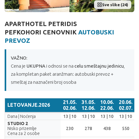
Sve slike (24)
APARTHOTEL PETRIDIS
PEFKOHORI CENOVNIK
AUTOBUSKI
PREVOZ
VAŽNO:
Cena je
UKUPNA
i odnosi se na
celu smeštajnu jedinicu
,
za kompletan paket aranžman: autobuski prevoz +
smeštaj za naznačeni broj osoba
21.05.
31.05.
10.06.
20.06.
LETOVANJE.2026
02.06.
12.06.
22.06.
02.07.
LETOVANJE.2026
21.05.
31.05.
10.06.
20.06.
Dana | Noćenja
13 | 10
13 | 10
13 | 10
13 | 10
02.06.
12.06.
22.06.
02.07.
STUDIO 2
Nisko prizemlje
230
278
438
550
Cena za 2 osobe