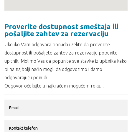
Proverite dostupnost smeštaja ili
pošaljite zahtev za rezervaciju
Ukoliko Vam odgovara ponuda i želite da proverite
dostupnost ili pošaljete zahtev za rezervaciju popunite
upitnik. Molimo Vas da popunite sve stavke iz upitnika kako
bi na najbolji način mogli da odgovorimo i damo
odgovarajuću ponudu.
Odgovor očekujte u najkraćem mogućem roku...