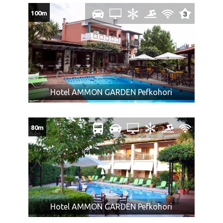
Beograda, Kragujevca i Niša povratna karta 70€, jedan pravac
100m
50€.
NAPOMENA za autobuski prevoz:
U slučaju da dva ili više putnika koji putuju zajedno
polaze iz različitih mesta, agencija ne može garantovati
da će prevoz biti obavljen istim prevoznim sredstvom i
Hotel AMMON GARDEN Pefkohori
da će sedeti zajedno.
Promene mesta ulaska putnika moguće su najkasnije 7
dana pre datuma polaska i ne mogu biti razlog
80m
odustanka putnika od aranžmana.
Tokom vožnje autobusom pušenje, konzumiranje
alkohola i opojnih sredstava je najstrože zabranjeno.
Zadržavanje na free shop-u nije obavezujuće.
U slučaju nedovoljnog broja putnika na prevozu,
postoji mogućnost transfera drugim prevoznim
sredstvom sa dela puta do (ili sa) destinacije.
Hotel AMMON GARDEN Pefkohori
Maloletna lica, ukoliko putuju bez oba ili sa jednim