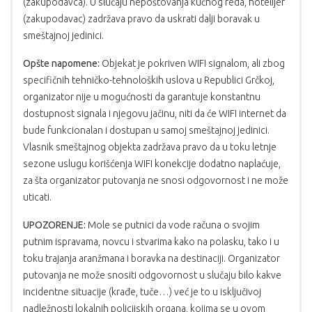
(zakupodavca). U slučaju nepoštovanja kućnog reda, hotelijer
(zakupodavac) zadržava pravo da uskrati dalji boravak u
smeštajnoj jedinici.
Opšte napomene:
Objekat je pokriven WIFI signalom, ali zbog
specifičnih tehničko-tehnoloških uslova u Republici Grčkoj,
organizator nije u mogućnosti da garantuje konstantnu
dostupnost signala i njegovu jačinu, niti da će WIFI internet da
bude funkcionalan i dostupan u samoj smeštajnoj jedinici.
Vlasnik smeštajnog objekta zadržava pravo da u toku letnje
sezone uslugu korišćenja WIFI konekcije dodatno naplaćuje,
za šta organizator putovanja ne snosi odgovornost i ne može
uticati.
UPOZORENJE:
Mole se putnici da vode računa o svojim
putnim ispravama, novcu i stvarima kako na polasku, tako i u
toku trajanja aranžmana i boravka na destinaciji. Organizator
putovanja ne može snositi odgovornost u slučaju bilo kakve
incidentne situacije (krađe, tuče…) već je to u isključivoj
nadležnosti lokalnih policijskih organa, kojima se u ovom