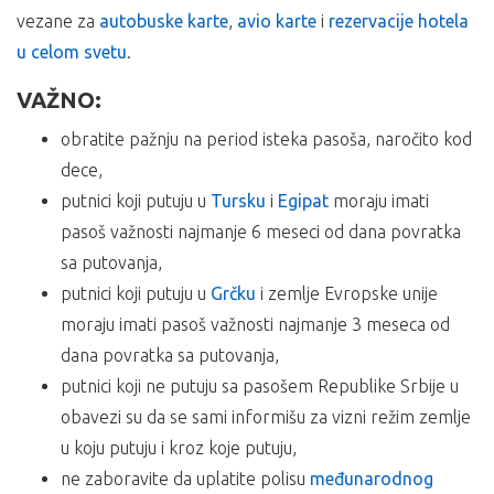
severu
Grčke
sa autoputa kod STARE PAZOVE u 18h PETROL pumpa –
vezane za
autobuske karte
,
avio karte
i
rezervacije hotela
doplata 1200,00 din po osobi;
u celom svetu
.
*Doplate se ostvaruju isključivo shodno mestu ulaska
putnika u autobus koji koriste paket aranžman.
VAŽNO:
ARANŽMAN OBUHVATA:
obratite pažnju na period isteka pasoša, naročito kod
dece,
Vanlinijski prevoz autobusom na relaciji Beograd –
putnici koji putuju u
Tursku
i
Egipat
moraju imati
Halkidiki – Beograd,
pasoš važnosti najmanje 6 meseci od dana povratka
boravak od 10 noćenja u odabranom objektu sa
sa putovanja,
uslugom po izboru,
troškove organizacije putovanja i usluge predstavnika
putnici koji putuju u
Grčku
i zemlje Evropske unije
agencije organizatora putovanja ili inopartnera za
moraju imati pasoš važnosti najmanje 3 meseca od
vreme boravka na destinaciji.
dana povratka sa putovanja,
ARANŽMAN NE OBUHVATA:
putnici koji ne putuju sa pasošem Republike Srbije u
obavezi su da se sami informišu za vizni režim zemlje
Polisu
Međunarodnog putnog zdravstveno osiguranja
,
u koju putuju i kroz koje putuju,
osiguranje od otkaza putovanja
,
ne zaboravite da uplatite polisu
međunarodnog
individualne troškove,