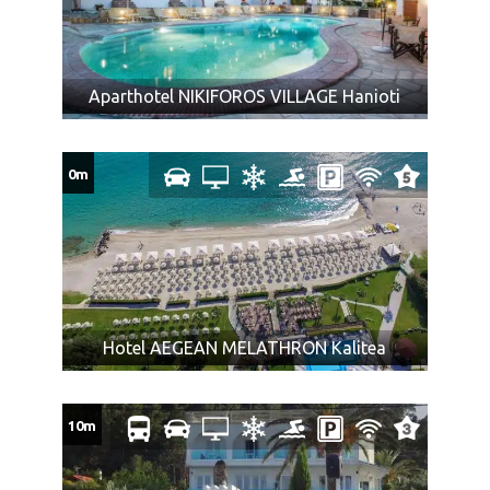
6 godina, može da koristi zajednički ležaj.
Dete bilo kog uzrasta koje koristi osnovni ležaj plaća
punu cenu aranžmana.
Odrasla osoba koja koristi pomoćni ležaj plaća iznos
Aparthotel NIKIFOROS VILLAGE Hanioti
naveden u tabeli programa putovanja sa cenovnikom,
ima uslugu u smeštajnoj jedinici kao punoplatežna
osoba i mesto u autobusu.
0m
DODATNO SEDIŠTE iznosi 45€ na cenu ugovorenog
aranžmana.
Ukoliko Vam ponuda za Hotel AGNES DELUXE Pefkohori ne
odgovara pogledajte ponudu ostalih smeštaja u letovalištu
Pefkohori
ili ostalim letovalištima na poluostrvu
Halkidiki
na
severu
Grčke
Hotel AEGEAN MELATHRON Kalitea
CENA AUTOBUSKOG PREVOZA BEZ
ARANŽMANA:
10m
CENA AUTOBUSKOG PREVOZA za putnike koji koriste samo
uslugu prevoza:
iz Subotice povratna karta 85€, jedan pravac