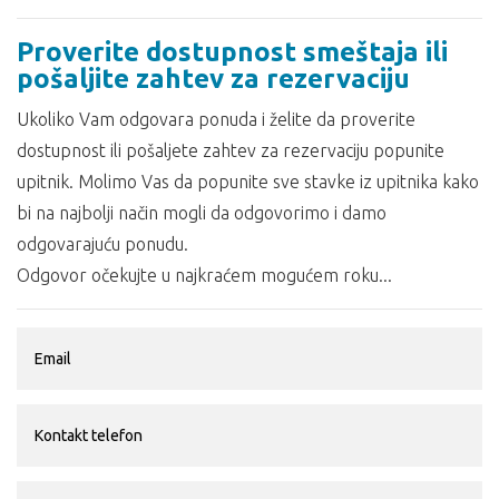
Proverite dostupnost smeštaja ili
pošaljite zahtev za rezervaciju
Ukoliko Vam odgovara ponuda i želite da proverite
dostupnost ili pošaljete zahtev za rezervaciju popunite
upitnik. Molimo Vas da popunite sve stavke iz upitnika kako
bi na najbolji način mogli da odgovorimo i damo
odgovarajuću ponudu.
Odgovor očekujte u najkraćem mogućem roku...