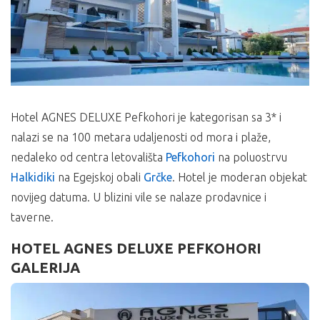
Hotel AGNES DELUXE Pefkohori je kategorisan sa 3* i
nalazi se na 100 metara udaljenosti od mora i plaže,
nedaleko od centra letovališta
Pefkohori
na poluostrvu
Halkidiki
na Egejskoj obali
Grčke
. Hotel je moderan objekat
novijeg datuma. U blizini vile se nalaze prodavnice i
taverne.
HOTEL AGNES DELUXE PEFKOHORI
GALERIJA