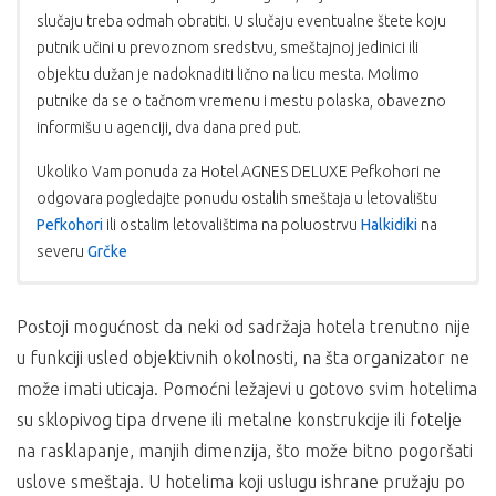
slučaju treba odmah obratiti. U slučaju eventualne štete koju
putnik učini u prevoznom sredstvu, smeštajnoj jedinici ili
objektu dužan je nadoknaditi lično na licu mesta. Molimo
putnike da se o tačnom vremenu i mestu polaska, obavezno
informišu u agenciji, dva dana pred put.
Ukoliko Vam ponuda za Hotel AGNES DELUXE Pefkohori ne
odgovara pogledajte ponudu ostalih smeštaja u letovalištu
Pefkohori
ili ostalim letovalištima na poluostrvu
Halkidiki
na
severu
Grčke
USLOVI PLAĆANJA:
PROGRAM PUTOVANJA AUTOBUSOM
Postoji mogućnost da neki od sadržaja hotela trenutno nije
1.dan
Putovanje. Beograd – sastanak grupe u 18.15 h (radi
Plaćanje se vrši u dinarskoj protivvrednosti po
u funkciji usled objektivnih okolnosti, na šta organizator ne
preuzimanja obezbeđene peronske karte) na glavnoj
srednjem kursu NBS na dan uplate;
beogradskoj autobuskoj stanici BAS, sa predviđenih perona
Cena je garantovana samo za uplatu kompletnog
može imati uticaja. Pomoćni ležajevi u gotovo svim hotelima
od 34 do 41 (ukoliko davalac usluga BAS, drugačije ne odredi).
iznosa, u suprotnom garantovan je samo iznos
su sklopivog tipa drvene ili metalne konstrukcije ili fotelje
Ulaz na predviđene perone je iz Karađorđeve ulice ( preko
akontacije, a ostatak je podložan promeni.
na rasklapanje, manjih dimenzija, što može bitno pogoršati
puta hotela Prezident ). Predviđeno vreme polaska u 19h.
uslove smeštaja. U hotelima koji uslugu ishrane pružaju po
NAPOMENA
Noćna vožnja sa kraćim usputnim odmorima;