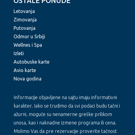
OSTALE PONUDE
Letovanja
Zimovanja
Putovanja
Odmor u Srbiji
Wellnes i Spa
Izleti
Autobuske karte
Avio karte
Nova godina
Informacije objavljene na sajtu imaju informativni
karakter. Iako se trudimo da svi podaci budu tačni i
ažurni, moguće su nenamerne greške prilikom
unosa, kao i naknadne izmene programa ili cena.
Molimo Vas da pre rezervacije proverite tačnost