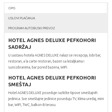
OPIS
USLOVI PLAĆANJA
PROGRAM AUTOBUSKI PREVOZ
HOTEL AGNES DELUXE PEFKOHORI
SADRŽAJ
U sastavu hotela AGNES DELUXE nalazi se recepcija, lobi bar,
restoran, a la carte restoran, bazen sa ležaljkama i
suncobranima, bar pored bazena, WIFI.
HOTEL AGNES DELUXE PEFKOHORI
SMEŠTAJ
Hotel AGNES DELUXE poseduje različite tipove smeštajnih
jedinica. Sve smeštajne jedinice poseduju TV, klima uređaj, mini
bar, WIFI, TWC, balkon ili terasu.