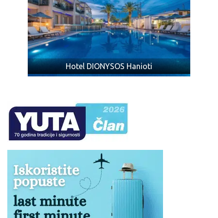
Prtljag koji je primljen na prevoz biće obeležen
agencijskim nalepnicama.
Prtljag bez nalepnice neće biti primljen na prevoz.
Vaša je odgovornost da proverite da li je Vaš prtljag
unet ili iznet iz autobusa.
Hotel DIONYSOS Hanioti
NAPOMENA za mesta u autobusu:
Raspored sedenja u
prevoznom sredstvu određuje se kompjuterski u zavisnosti
od kapaciteta i tipa istog, i ne postoji mogućnost rezervacije
željenog sedišta.
Ukoliko Vam ponuda za Hotel AGNES DELUXE Pefkohori ne
odgovara pogledajte ponudu ostalih smeštaja u letovalištu
Pefkohori
ili ostalim letovalištima na poluostrvu
Halkidiki
na
severu
Grčke