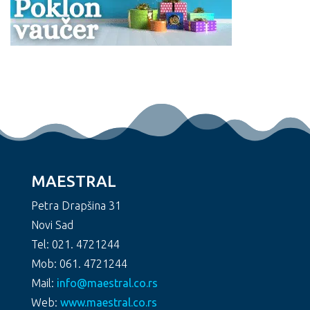
MAESTRAL
Petra Drapšina 31
Novi Sad
Tel: 021. 4721244
Mob: 061. 4721244
Mail:
info@maestral.co.rs
Web:
www.maestral.co.rs