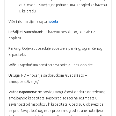
za 3. osobu. Smeštajne jedinice imaju pogled ka bazenu
ili ka gradu.
Više informacija na sajtu
hotela
Ležaljke i suncobrani:
na bazenu besplatno, na plaži uz
doplatu.
Parking:
Objekat poseduje sopstveni parking, ograničenog
kapaciteta.
Wifi:
u zajedničkim prostorijama hotela – bez doplate.
Usluga:
ND – noćenje sa doručkom /švedski sto –
samoposluživanje/
Važna napomena:
Ne postoji mogućnost odabira određenog
smeštajnog kapaciteta. Raspored se radi na licu mesta u
zavisnosti od raspoloživih kapaciteta. Gosti su u obavezi da
se pridržavaju kućnog reda propisanog od strane hotelijera