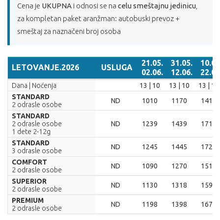
Cena je
UKUPNA
i odnosi se na
celu smeštajnu jedinicu
,
za kompletan paket aranžman: autobuski prevoz +
smeštaj za naznačeni broj osoba
21.05.
31.05.
10.06
LETOVANJE.2026
USLUGA
02.06.
12.06.
22.06
LETOVANJE.2026
USLUGA
21.05.
31.05.
10.06.
Dana | Noćenja
13 | 10
13 | 10
13 | 10
02.06.
12.06.
22.06.
STANDARD
ND
1010
1170
1410
2 odrasle osobe
STANDARD
2 odrasle osobe
ND
1239
1439
1719
1 dete 2-12g
STANDARD
ND
1245
1445
1725
3 odrasle osobe
COMFORT
ND
1090
1270
1518
2 odrasle osobe
SUPERIOR
ND
1130
1318
1598
2 odrasle osobe
PREMIUM
ND
1198
1398
1678
2 odrasle osobe