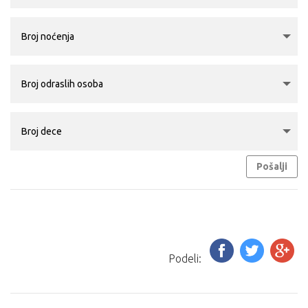
postoji mogućnost transfera drugim prevoznim
sredstvom sa dela puta do (ili sa) destinacije.
Maloletna lica, ukoliko putuju bez oba ili sa jednim
roditeljem, moraju imati saglasnost roditelja koji ne
putuje, overenu kod nadležnog organa.
NAPOMENA ZA PRTLJAG:
Cena prevoza obuhvata i prevoz do dva komada ličnog
prtljaga: jedan komad prtljaga koji se pakuje u boks
Pošalji
autobusa, uobičajene veličine, a ukupne težine do 20
kg i jedan mali ručni prtljag – nešto što se može smestiti
u prtljažni deo iznad sedišta ili ispod sedišta u
putničkom delu autobusa.
Mini frižider je brojčano sastavni deo ličnog prtljaga.
Nećemo biti u obavezi da prevezemo prtljag koji prelazi
Podeli:
dozvoljeno.
U slučaju većeg broja prtljaga, prevoznik ili Organizator
putovanja (u interesu komfora ostalih putnika) nije u