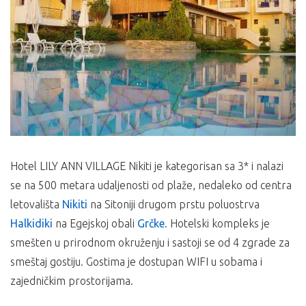
Hotel LILY ANN VILLAGE Nikiti je kategorisan sa 3* i nalazi
se na 500 metara udaljenosti od plaže, nedaleko od centra
letovališta
Nikiti
na Sitoniji drugom prstu poluostrva
Halkidiki
na Egejskoj obali
Grčke
. Hotelski kompleks je
smešten u prirodnom okruženju i sastoji se od 4 zgrade za
smeštaj gostiju. Gostima je dostupan WIFI u sobama i
zajedničkim prostorijama.