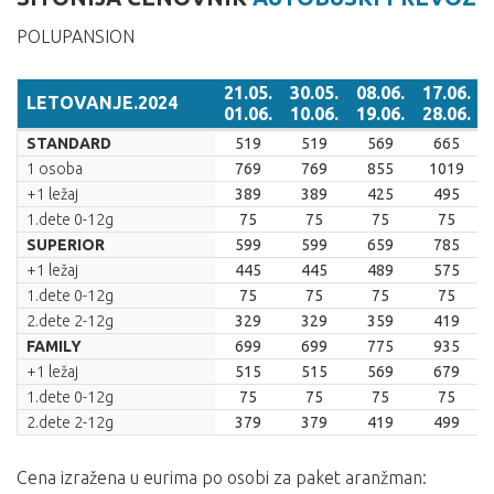
POLUPANSION
21.05.
30.05.
08.06.
17.06.
LETOVANJE.2024
01.06.
10.06.
19.06.
28.06.
LETOVANJE.2024
21.05.
30.05.
08.06.
17.06.
STANDARD
519
519
569
665
01.06.
10.06.
19.06.
28.06.
1 osoba
769
769
855
1019
+1 ležaj
389
389
425
495
1.dete 0-12g
75
75
75
75
SUPERIOR
599
599
659
785
+1 ležaj
445
445
489
575
1.dete 0-12g
75
75
75
75
2.dete 2-12g
329
329
359
419
FAMILY
699
699
775
935
+1 ležaj
515
515
569
679
1.dete 0-12g
75
75
75
75
2.dete 2-12g
379
379
419
499
Cena izražena u eurima po osobi za paket aranžman: