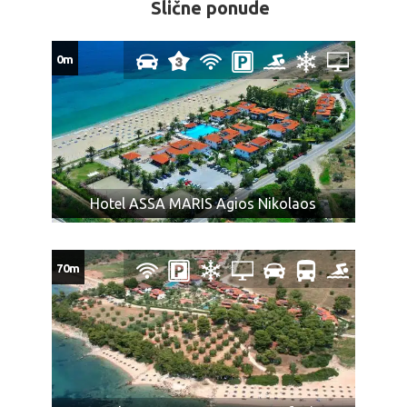
Slične ponude
obavezi da primi višak prtljaga.
Zabranjeni prtljag: bilo koje oružje, droge ili tečnosti
(osim lekova), kolica na baterije ili skutere, dečija kolica
0m
koja se ne sklapaju, bicikle, surferske daske, hrana ili
bilo koje druge artikle ili supstance koje nisu
dozvoljene za prevoz prema zakonu bilo koje zemlje
kroz koju prolazi autobus (o čemu je putnik dužan da se
sam informiše), ili mogu izazvati povredu ili oštećenje
imovine, predmeta, ili za koje mi smatramo da su
Hotel ASSA MARIS Agios Nikolaos
nepodesni za prevoz zbog svoje težine, veličine, oblika
ili karaktera, ili koji su lomljivi ili isparivi, kao i predmeti sa
oštrim ili isturenim ivicama (npr. hrana koja nije
70m
adekvatno pakovana, u skladu sa propisima; konzumno
ulje, kao i ostale zapaljive tečnosti; pesak i kamenje;
ćebad i jastuci; kuhinjsko posudje i ostala oprema za
pripremu zimnice; stolice za plažu, životinje, kao i druga
roba koja nije za ličnu upotrebu).
Obeležite vaš prtljag: ime, prezime, telefon, kako bi u
slučaju gubitka lakše bio pronađen.