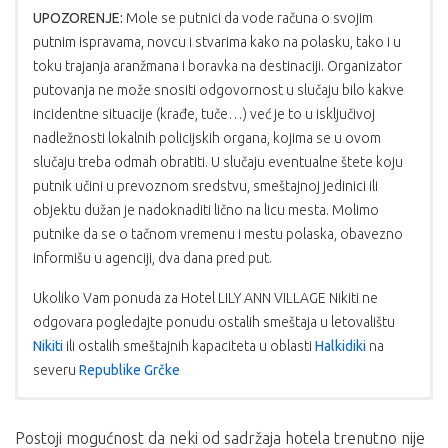
UPOZORENJE:
Mole se putnici da vode računa o svojim
putnim ispravama, novcu i stvarima kako na polasku, tako i u
toku trajanja aranžmana i boravka na destinaciji. Organizator
putovanja ne može snositi odgovornost u slučaju bilo kakve
incidentne situacije (krađe, tuče…) već je to u isključivoj
nadležnosti lokalnih policijskih organa, kojima se u ovom
slučaju treba odmah obratiti. U slučaju eventualne štete koju
putnik učini u prevoznom sredstvu, smeštajnoj jedinici ili
objektu dužan je nadoknaditi lično na licu mesta. Molimo
putnike da se o tačnom vremenu i mestu polaska, obavezno
informišu u agenciji, dva dana pred put.
Ukoliko Vam ponuda za Hotel LILY ANN VILLAGE Nikiti ne
odgovara pogledajte ponudu ostalih smeštaja u letovalištu
Nikiti
ili ostalih smeštajnih kapaciteta u oblasti
Halkidiki
na
severu
Republike Grčke
USLOVI PLAĆANJA:
PROGRAM PUTOVANJA AUTOBUSOM
CENA OBUHVATA:
Postoji mogućnost da neki od sadržaja hotela trenutno nije
1. dan: BEOGRAD
Plaćanje se vrši u dinarskoj protivvrednosti po
boravak u odabranom objektu sa uslugom po izboru,