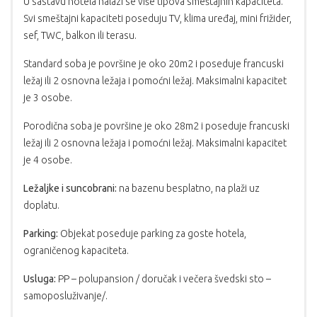
U sastavu hotela nalazi se više tipova smeštajnih kapaciteta.
Svi smeštajni kapaciteti poseduju TV, klima uređaj, mini frižider,
sef, TWC, balkon ili terasu.
Standard soba je površine je oko 20m2 i poseduje francuski
ležaj ili 2 osnovna ležaja i pomoćni ležaj. Maksimalni kapacitet
je 3 osobe.
Porodična soba je površine je oko 28m2 i poseduje francuski
ležaj ili 2 osnovna ležaja i pomoćni ležaj. Maksimalni kapacitet
je 4 osobe.
Ležaljke i suncobrani:
na bazenu besplatno, na plaži uz
doplatu.
Parking:
Objekat poseduje parking za goste hotela,
ograničenog kapaciteta.
Usluga:
PP – polupansion / doručak i večera švedski sto –
samoposluživanje/.