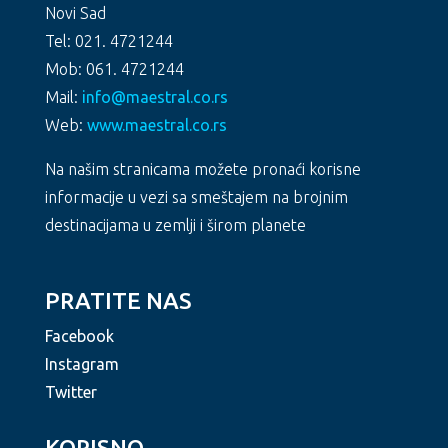
Novi Sad
Tel: 021. 4721244
Mob: 061. 4721244
Mail:
info@maestral.co.rs
Web:
www.maestral.co.rs
Na našim stranicama možete pronaći korisne
informacije u vezi sa smeštajem na brojnim
destinacijama u zemlji i širom planete
PRATITE NAS
Facebook
Instagram
Twitter
KORISNO