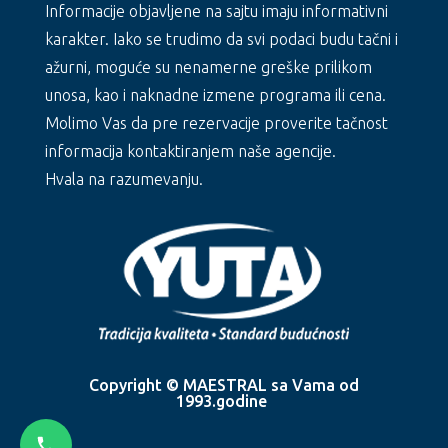
Informacije objavljene na sajtu imaju informativni
karakter. Iako se trudimo da svi podaci budu tačni i
ažurni, moguće su nenamerne greške prilikom
unosa, kao i naknadne izmene programa ili cena.
Molimo Vas da pre rezervacije proverite tačnost
informacija kontaktiranjem naše agencije.
Hvala na razumevanju.
Copyright © MAESTRAL sa Vama od
1993.godine