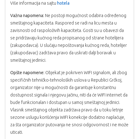
Više informacija na sajtu
hotela
Važna napomena:
Ne postoji mogućnost odabira određenog
smeštajnog kapaciteta. Raspored se radi na licu mesta u
zavisnosti od raspoloživih kapaciteta. Gosti su u obavezi da
se pridržavaju kućnog reda propisanog od strane hotelijera
(zakupodavca). U slučaju nepoštovanja kućnog reda, hotelijer
(zakupodavac) zadržava pravo da uskrati dalji boravak u
smeštajnoj jedinici.
Opšte napomene:
Objekat je pokriven WIFI signalom, ali zbog
specifičnih tehničko-tehnoloških uslova u Republici Grčkoj,
organizator nije u mogućnosti da garantuje konstantnu
dostupnost signala i njegovu jačinu, niti da će WIFI internet da
bude funkcionalan i dostupan u samoj smeštajnoj jedinici.
Vlasnik smeštajnog objekta zadržava pravo da u toku letnje
sezone uslugu korišćenja WIFI konekcije dodatno naplaćuje,
za šta organizator putovanja ne snosi odgovornost i ne može
uticati.