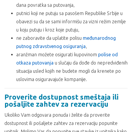
agencije organizatora putovanja ili inopartnera za
dana povratka sa putovanja,
vreme boravka na destinaciji.
putnici koji ne putuju sa pasošem Republike Srbije u
ARANŽMAN NE OBUHVATA:
obavezi su da se sami informišu za vizni režim zemlje
u koju putuju i kroz koje putuju,
Polisu
Međunarodnog putnog zdravstveno osiguranja
,
ne zaboravite da uplatite polisu
međunarodnog
osiguranje od otkaza putovanja
,
putnog zdravstvenog osiguranja
individualne troškove,
,
usluge koje nisu predviđene programom i troškove
aranžman možete osigurati kupovinom
polise od
fakultativnih izleta koji nisu sastavni deo programa
otkaza putovanja
u slučaju da dođe do nepredviđenih
putovanja,
situacija usled kojih ne budete mogli da krenete po
boravišnu taksu u Grčkoj dnevno po sobi: privatan
uslovima osiguravajuće kompanije.
smeštaj – 2€, hoteli 1*/2* – 2€, hoteli 3* – 5€, hoteli 4*
– 10€, hoteli 5* – 15€. Plaćanje boravišne takse se vrši
Proverite dostupnost smeštaja ili
na licu mesta, gotovinski.
pošaljite zahtev za rezervaciju
Ukoliko Vam ponuda za Hotel LILY ANN VILLAGE Nikiti ne
odgovara pogledajte ponudu ostalih smeštaja u letovalištu
Ukoliko Vam odgovara ponuda i želite da proverite
Nikiti
ili ostalih smeštajnih kapaciteta u oblasti
Halkidiki
na
dostupnost ili pošaljete zahtev za rezervaciju popunite
severu
Republike Grčke
upitnik. Molimo Vas da popunite sve stavke iz upitnika kako