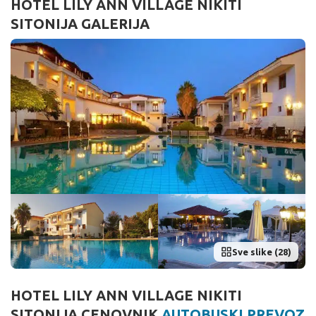
HOTEL LILY ANN VILLAGE NIKITI
SITONIJA GALERIJA
Sve slike (28)
HOTEL LILY ANN VILLAGE NIKITI
SITONIJA CENOVNIK
AUTOBUSKI PREVOZ