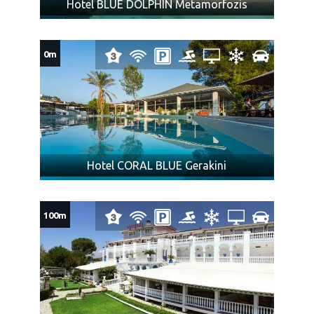
Hotel BLUE DOLPHIN Metamorfozis
Za zaboravljene stvari agencija kao prevoznik ne
odgovara.
Prtljag koji je primljen na prevoz biće obeležen
0m
agencijskim nalepnicama.
Prtljag bez nalepnice neće biti primljen na prevoz.
Vaša je odgovornost da proverite da li je Vaš prtljag
unet ili iznet iz autobusa.
NAPOMENA za mesta u autobusu:
Raspored sedenja u
prevoznom sredstvu određuje se kompjuterski u zavisnosti
Hotel CORAL BLUE Gerakini
od kapaciteta i tipa istog, i ne postoji mogućnost rezervacije
željenog sedišta.
Ukoliko Vam ponuda za Hotel TRESOR SOUSOURAS Hanioti ne
100m
odgovara pogledajte ponudu ostalih smeštaja u letovalištu
Hanioti
ili ostalim letovalištima na poluostrvu
Halkidiki
na
severu
Grčke