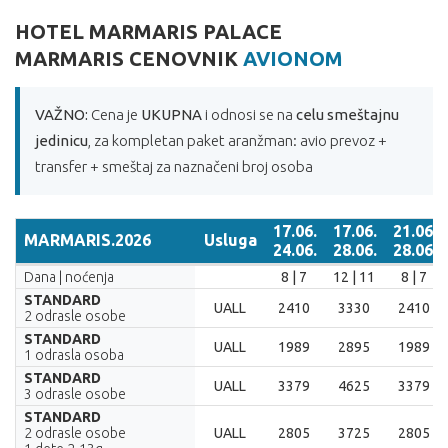
HOTEL MARMARIS PALACE
MARMARIS CENOVNIK
AVIONOM
VAŽNO:
Cena je
UKUPNA
i odnosi se na
celu smeštajnu
jedinicu
, za kompletan paket aranžman: avio prevoz +
transfer + smeštaj za naznačeni broj osoba
17.06.
17.06.
21.06.
MARMARIS.2026
Usluga
24.06.
28.06.
28.06.
MARMARIS.2026
Usluga
17.06.
17.06.
21.06.
Dana | noćenja
8 | 7
12 | 11
8 | 7
24.06.
28.06.
28.06.
STANDARD
UALL
2410
3330
2410
2 odrasle osobe
STANDARD
UALL
1989
2895
1989
1 odrasla osoba
STANDARD
UALL
3379
4625
3379
3 odrasle osobe
STANDARD
2 odrasle osobe
UALL
2805
3725
2805