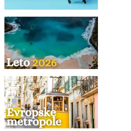
tabeli rade se isključivo na upit.
U hotelima koji imaju mogućnost smeštaja 3
punoplatežne (odrasle) osobe, i jednog deteta u
standardnoj dvokrevetnoj sobi sa jednim pomoćnim
ležajem, po pravilu dete koristi zajednički ležaj, i soba se
radi na upit.
Treća odrasla osoba se može smestiti u standardnu
dvokrevetnu sobu sa pomoćnim ležajem, u smeštajnim
objektima u kojima je za istu naznačena cena, plaća
iznos naveden u tabeli programa putovanja, ima
smeštaj u pomoćnom ležaju, uslugu u hotelu kao
punoplatežna osoba.
Doplata za jednokrevetnu (1/1) sobu u većini hotela
iznosi od 40-90 % od ukupne cene aranžmana i cena je
naveden u tabeli programa putovanja.
Jednokrevetne sobe se rade isključivo na upit.
Doplata za korišćenje klima uređaja se vrši u agenciji
prilikom rezervacije kod hotela kod kojih je uz opis
naglašeno da se ista dodatno naplaćuje!