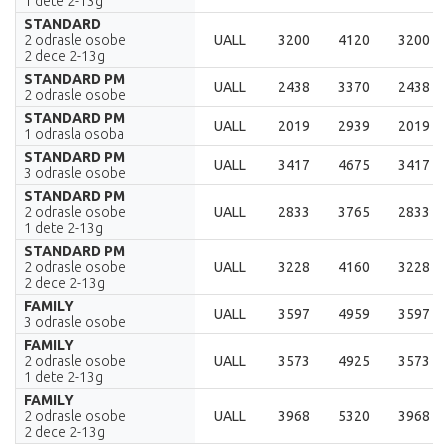
1 dete 2-13g
STANDARD
2 odrasle osobe
UALL
3200
4120
3200
2 dece 2-13g
STANDARD PM
UALL
2438
3370
2438
2 odrasle osobe
STANDARD PM
UALL
2019
2939
2019
1 odrasla osoba
STANDARD PM
UALL
3417
4675
3417
3 odrasle osobe
STANDARD PM
2 odrasle osobe
UALL
2833
3765
2833
1 dete 2-13g
STANDARD PM
2 odrasle osobe
UALL
3228
4160
3228
2 dece 2-13g
FAMILY
UALL
3597
4959
3597
3 odrasle osobe
FAMILY
2 odrasle osobe
UALL
3573
4925
3573
1 dete 2-13g
FAMILY
2 odrasle osobe
UALL
3968
5320
3968
2 dece 2-13g