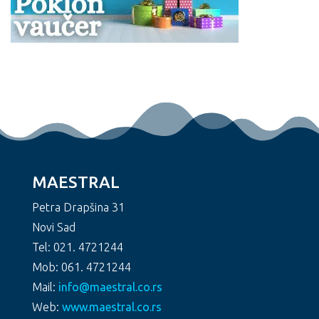
MAESTRAL
Petra Drapšina 31
Novi Sad
Tel: 021. 4721244
Mob: 061. 4721244
Mail:
info@maestral.co.rs
Web:
www.maestral.co.rs