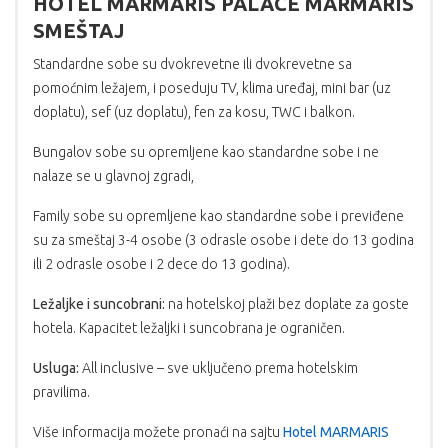
HOTEL MARMARIS PALACE MARMARIS
SMEŠTAJ
Standardne sobe su dvokrevetne ili dvokrevetne sa
pomoćnim ležajem, i poseduju TV, klima uređaj, mini bar (uz
doplatu), sef (uz doplatu), fen za kosu, TWC i balkon.
Bungalov sobe su opremljene kao standardne sobe i ne
nalaze se u glavnoj zgradi,
Family sobe su opremljene kao standardne sobe i previđene
su za smeštaj 3-4 osobe (3 odrasle osobe i dete do 13 godina
ili 2 odrasle osobe i 2 dece do 13 godina).
Ležaljke i suncobrani:
na hotelskoj plaži bez doplate za goste
hotela. Kapacitet ležaljki i suncobrana je ograničen.
Usluga:
All inclusive – sve uključeno prema hotelskim
pravilima.
Više informacija možete pronaći na sajtu
Hotel MARMARIS