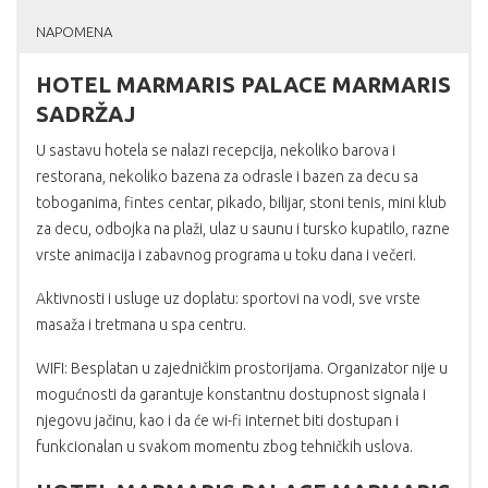
NAPOMENA
HOTEL MARMARIS PALACE MARMARIS
SADRŽAJ
U sastavu hotela se nalazi recepcija, nekoliko barova i
restorana, nekoliko bazena za odrasle i bazen za decu sa
toboganima, fintes centar, pikado, bilijar, stoni tenis, mini klub
za decu, odbojka na plaži, ulaz u saunu i tursko kupatilo, razne
vrste animacija i zabavnog programa u toku dana i večeri.
Aktivnosti i usluge uz doplatu: sportovi na vodi, sve vrste
masaža i tretmana u spa centru.
WIFI: Besplatan u zajedničkim prostorijama. Organizator nije u
mogućnosti da garantuje konstantnu dostupnost signala i
njegovu jačinu, kao i da će wi-fi internet biti dostupan i
funkcionalan u svakom momentu zbog tehničkih uslova.