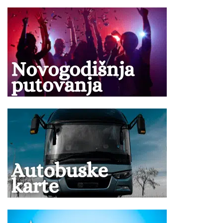
Po ovom programu ne postoji mogućnost umanjenja
za sopstveni prevoz.
Ukoliko Vam ponuda za Hotel MARMARIS PALACE Marmaris
ne odgovara pogledajte ponudu ostalih smeštaja u letovalištu
Marmaris
ili kompletnu ponudu letovališta
Turske