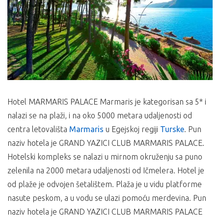
Hotel MARMARIS PALACE Marmaris je kategorisan sa 5* i
nalazi se na plaži, i na oko 5000 metara udaljenosti od
centra letovališta
Marmaris
u Egejskoj regiji
Turske
. Pun
naziv hotela je GRAND YAZICI CLUB MARMARIS PALACE.
Hotelski kompleks se nalazi u mirnom okruženju sa puno
zelenila na 2000 metara udaljenosti od Ičmelera. Hotel je
od plaže je odvojen šetalištem. Plaža je u vidu platforme
nasute peskom, a u vodu se ulazi pomoću merdevina. Pun
naziv hotela je GRAND YAZICI CLUB MARMARIS PALACE