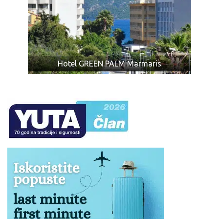
tabele.
Dete bilo kog uzrasta koje koristi osnovni ležaj plaća
punu cenu aranžmana.
U nekim hotelima postoji mogućnost određenog
popusta za dete koji se primenjuje u pratnji jedne
punoplatežne osobe u sobi i radi se isključivo na upit!
Hotel GREEN PALM Marmaris
Prvo dete uzrasta predviđenog u tabeli (zavisno od
hotela), ukoliko u programu nije drugačije odredjeno, u
svim hotelima koristi zajednički ležaj.
U hotelima gde postoji mogućnost smeštaja dvoje
dece od 0 do 12 godina (12), ili 13 godina (13) u pratnji
dve punoplatežne osobe u standardnoj sobi, oba
deteta plaćaju iznos koji je naveden u tabeli programa
putovanja, s tim što jedno dete ima smeštaj u
pomoćnom ležaju, uslugu u hotelu kao punoplatežna
osoba, dok drugo dete ima smeštaj u zajedničkom
ležaju, uslugu u hotelu kao punoplatežna osoba.
Svi tipovi soba gde je cenovnikom predviđen smeštaj
za 2 odrasle osobe i dvoje dece uzrasta definisanog u